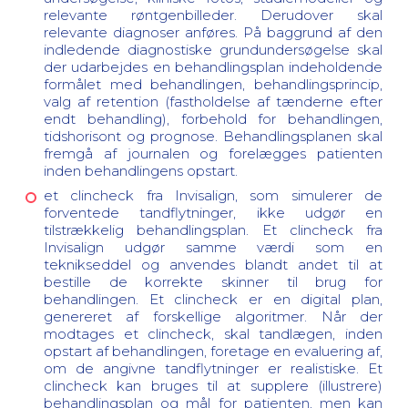
relevante røntgenbilleder. Derudover skal
relevante diagnoser anføres. På baggrund af den
indledende diagnostiske grundundersøgelse skal
der udarbejdes en behandlingsplan indeholdende
formålet med behandlingen, behandlingsprincip,
valg af retention (fastholdelse af tænderne efter
endt behandling), forbehold for behandlingen,
tidshorisont og prognose. Behandlingsplanen skal
fremgå af journalen og forelægges patienten
inden behandlingens opstart.
et clincheck fra Invisalign, som simulerer de
forventede tandflytninger, ikke udgør en
tilstrækkelig behandlingsplan. Et clincheck fra
Invisalign udgør samme værdi som en
teknikseddel og anvendes blandt andet til at
bestille de korrekte skinner til brug for
behandlingen. Et clincheck er en digital plan,
genereret af forskellige algoritmer. Når der
modtages et clincheck, skal tandlægen, inden
opstart af behandlingen, foretage en evaluering af,
om de angivne tandflytninger er realistiske. Et
clincheck kan bruges til at supplere (illustrere)
behandlingsplan og mål for patienten, men kan