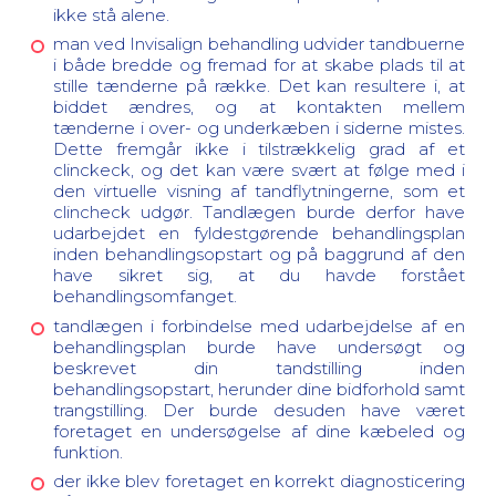
ikke stå alene.
man ved Invisalign behandling udvider tandbuerne
i både bredde og fremad for at skabe plads til at
stille tænderne på række. Det kan resultere i, at
biddet ændres, og at kontakten mellem
tænderne i over- og underkæben i siderne mistes.
Dette fremgår ikke i tilstrækkelig grad af et
clinckeck, og det kan være svært at følge med i
den virtuelle visning af tandflytningerne, som et
clincheck udgør. Tandlægen burde derfor have
udarbejdet en fyldestgørende behandlingsplan
inden behandlingsopstart og på baggrund af den
have sikret sig, at du havde forstået
behandlingsomfanget.
tandlægen i forbindelse med udarbejdelse af en
behandlingsplan burde have undersøgt og
beskrevet din tandstilling inden
behandlingsopstart, herunder dine bidforhold samt
trangstilling. Der burde desuden have været
foretaget en undersøgelse af dine kæbeled og
funktion.
der ikke blev foretaget en korrekt diagnosticering