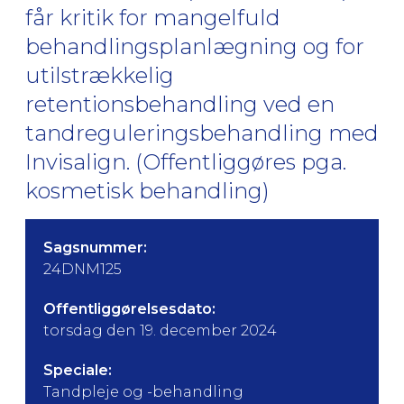
får kritik for mangelfuld
behandlingsplanlægning og for
utilstrækkelig
retentionsbehandling ved en
tandreguleringsbehandling med
Invisalign. (Offentliggøres pga.
kosmetisk behandling)
Sagsnummer:
24DNM125
Offentliggørelsesdato:
torsdag den 19. december 2024
Speciale:
Tandpleje og -behandling