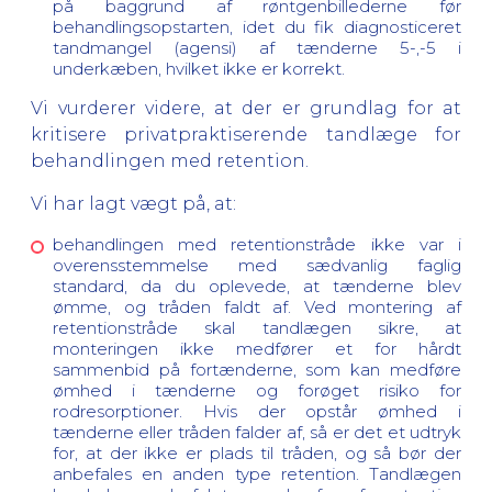
på baggrund af røntgenbillederne før
behandlingsopstarten, idet du fik diagnosticeret
tandmangel (agensi) af tænderne 5-,-5 i
underkæben, hvilket ikke er korrekt.
Vi vurderer videre, at der er grundlag for at
kritisere privatpraktiserende tandlæge for
behandlingen med retention.
Vi har lagt vægt på, at:
behandlingen med retentionstråde ikke var i
overensstemmelse med sædvanlig faglig
standard, da du oplevede, at tænderne blev
ømme, og tråden faldt af. Ved montering af
retentionstråde skal tandlægen sikre, at
monteringen ikke medfører et for hårdt
sammenbid på fortænderne, som kan medføre
ømhed i tænderne og forøget risiko for
rodresorptioner. Hvis der opstår ømhed i
tænderne eller tråden falder af, så er det et udtryk
for, at der ikke er plads til tråden, og så bør der
anbefales en anden type retention. Tandlægen