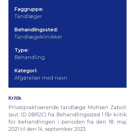
Faggruppe:
Tandlæger
Behandlingssted:
Tandlægeklinikker
Type:
Behandling
Kategori:
Afgørelser med navn
Kritik
Privatpraktiserende tandlæge Mohsen Zaboli
(aut. ID 0BR2C) fra Behandlingssted 1 får kritik
for behandlingen i perioden fra den 18. maj
2021 til den 14. september 2023.