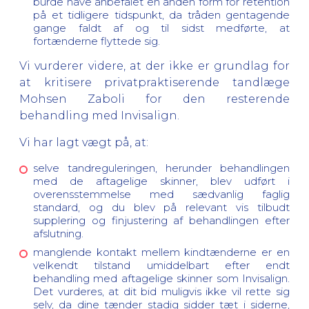
burde have anbefalet en anden form for retention
på et tidligere tidspunkt, da tråden gentagende
gange faldt af og til sidst medførte, at
fortænderne flyttede sig.
Vi vurderer videre, at der ikke er grundlag for
at kritisere privatpraktiserende tandlæge
Mohsen Zaboli for den resterende
behandling med Invisalign.
Vi har lagt vægt på, at:
selve tandreguleringen, herunder behandlingen
med de aftagelige skinner, blev udført i
overensstemmelse med sædvanlig faglig
standard, og du blev på relevant vis tilbudt
supplering og finjustering af behandlingen efter
afslutning.
manglende kontakt mellem kindtænderne er en
velkendt tilstand umiddelbart efter endt
behandling med aftagelige skinner som Invisalign.
Det vurderes, at dit bid muligvis ikke vil rette sig
selv, da dine tænder stadig sidder tæt i siderne,