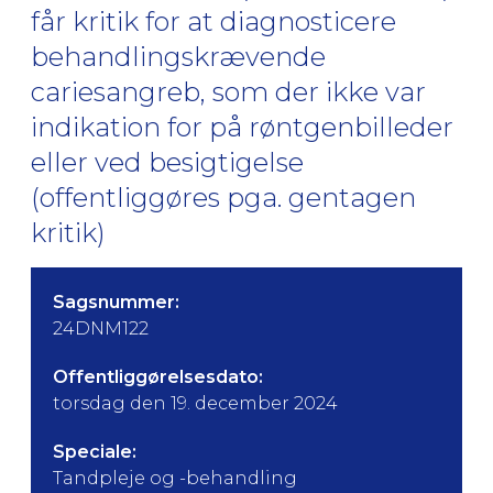
får kritik for at diagnosticere
behandlingskrævende
cariesangreb, som der ikke var
indikation for på røntgenbilleder
eller ved besigtigelse
(offentliggøres pga. gentagen
kritik)
Sagsnummer:
24DNM122
Offentliggørelsesdato:
torsdag den 19. december 2024
Speciale:
Tandpleje og -behandling