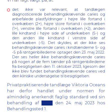
Vi har lagt vægt på, at:
det ikke var relevant, at tandlægen
diagnosticerede behandlingskrævende caries og
anbefalede plastfyldninger i højre lille fortand i
overkæben (2+), højre store fortand i overkæben
(1+), venstre lille fortand i overkæben (+2), anden
lille kindtand i højre side af underkæben (5-) og
den anden lille kindtand i venstre side af
underkæben (-5). Det skyldes, at der ikke ses
behandlingskrævende caries i kindtænderne 5- og
-5 på røntgenbillederne optaget den 23. maj 2022.
Der ses heller ikke behandlingskrævende caries
på nogen af de fem tænder på røntgenbillederne
fra besigtigelsen den 11. oktober 2023, ligesom der
ikke blev fundet behandlingskrævende caries ved
den kliniske undersøgelse til besigtigelsen.
Privatpraktiserende tandlæge Viktoria Oceans
har derfor handlet under normen for
almindelig anerkendt faglig standard ved sin
behandling af ████ den 24. maj 2023 hos
Behandlingssted 1.