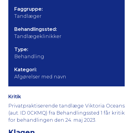
Faggruppe:
Tandlæger
Behandlingssted:
Tandlægeklinikker
Type:
Behandling
Kategori:
Afgørelser med navn
Kritik
Privatpraktiserende tandlæge Viktoria Oceans
(aut. ID 0CKMQ) fra Behandlingssted 1 får kritik
for behandlingen den 24. maj 2023.
Klagen