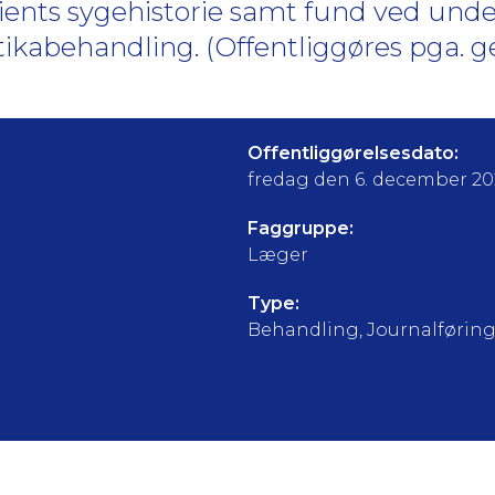
tients sygehistorie samt fund ved unde
otikabehandling. (Offentliggøres pga. 
Offentliggørelsesdato:
fredag den 6. december 2
Faggruppe:
Læger
Type:
Behandling, Journalførin