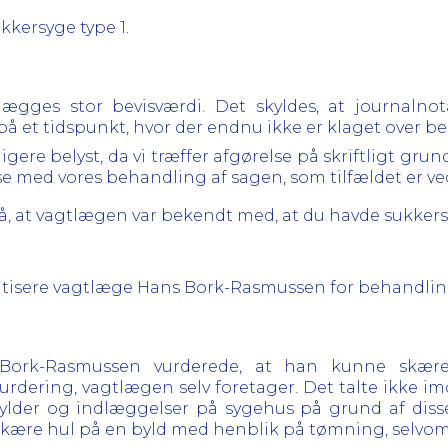
kkersyge type 1.
lægges stor bevisværdi. Det skyldes, at journalnot
på et tidspunkt, hvor der endnu ikke er klaget over 
igere belyst, da vi træffer afgørelse på skriftligt gru
else med vores behandling af sagen, som tilfældet er 
slå, at vagtlægen var bekendt med, at du havde sukkers
t kritisere vagtlæge Hans Bork-Rasmussen for behandli
s Bork-Rasmussen vurderede, at han kunne skær
urdering, vagtlægen selv foretager. Det talte ikke i
ylder og indlæggelser på sygehus på grund af disse.
n skære hul på en byld med henblik på tømning, selvo