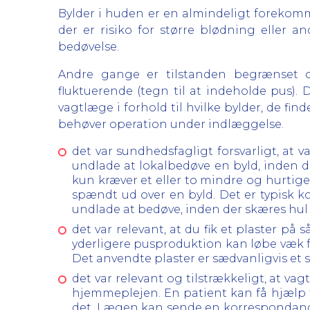
Bylder i huden er en almindeligt forekomme
der er risiko for større blødning eller
bedøvelse.
Andre gange er tilstanden begrænset o
fluktuerende (tegn til at indeholde pus).
vagtlæge i forhold til hvilke bylder, de fi
behøver operation under indlæggelse.
det var sundhedsfagligt forsvarligt, at
undlade at lokalbedøve en byld, inden d
kun kræver et eller to mindre og hurtige
spændt ud over en byld. Det er typisk k
undlade at bedøve, inden der skæres hul 
det var relevant, at du fik et plaster på så
yderligere pusproduktion kan løbe væk f
Det anvendte plaster er sædvanligvis et 
det var relevant og tilstrækkeligt, at va
hjemmeplejen. En patient kan få hjælp ti
det. Lægen kan sende en korrespondance