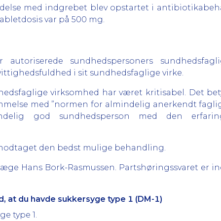
ndelse med indgrebet blev opstartet i antibiotikabeha
Tabletdosis var på 500 mg.
r autoriserede sundhedspersoners sundhedsfagli
tighedsfuldhed i sit sundhedsfaglige virke.
edsfaglige virksomhed har været kritisabel. Det betyde
melse med ”normen for almindelig anerkendt faglig 
ndelig god sundhedsperson med den erfarin
ar modtaget den bedst mulige behandling.
tlæge Hans Bork-Rasmussen. Partshøringssvaret er in
, at du havde sukkersyge type 1 (DM-1)
ge type 1.