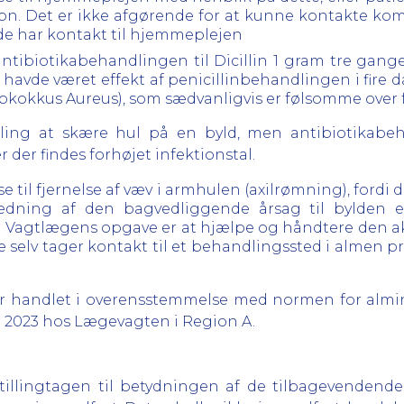
ion. Det er ikke afgørende for at kunne kontakte kom
rede har kontakt til hjemmeplejen
antibiotikabehandlingen til Dicillin 1 gram tre gang
e havde været effekt af penicillinbehandlingen i fire 
lokokkus Aureus), som sædvanligvis er følsomme over f
dling at skære hul på en byld, men antibiotikabeh
r der findes forhøjet infektionstal.
til fjernelse af væv i armhulen (axilrømning), fordi de
redning af den bagvedliggende årsag til bylden 
. Vagtlægens opgave er at hjælpe og håndtere den ak
e selv tager kontakt til et behandlingssted i almen 
 handlet i overensstemmelse med normen for almin
r 2023 hos Lægevagten i Region A.
llingtagen til betydningen af de tilbagevendende 