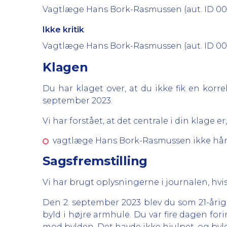
Vagtlæge Hans Bork-Rasmussen (aut. ID 00L9
Ikke kritik
Vagtlæge Hans Bork-Rasmussen (aut. ID 00L9
Klagen
Du har klaget over, at du ikke fik en ko
september 2023.
Vi har forstået, at det centrale i din klage er,
vagtlæge Hans Bork-Rasmussen ikke hånd
Sagsfremstilling
Vi har brugt oplysningerne i journalen, hvis
Den 2. september 2023 blev du som 21-åri
byld i højre armhule. Du var fire dagen for
mod bylden. Det havde ikke hjulpet, og bylde