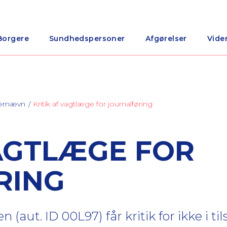
Borgere
Sundhedspersoner
Afgørelser
Vide
nærnævn
Kritik af vagtlæge for journalføring
VAGTLÆGE FOR
RING
ut. ID 00L97) får kritik for ikke i ti