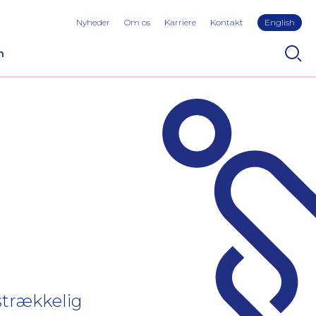
Nyheder
Om os
Karriere
Kontakt
English
n
lstrækkelig