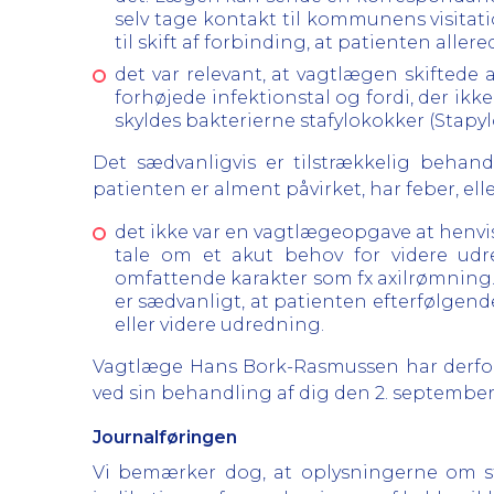
selv tage kontakt til kommunens visitat
til skift af forbinding, at patienten alle
det var relevant, at vagtlægen skiftede 
forhøjede infektionstal og fordi, der ikk
skyldes bakterierne stafylokokker (Stapy
Det sædvanligvis er tilstrækkelig behan
patienten er alment påvirket, har feber, elle
det ikke var en vagtlægeopgave at henvise 
tale om et akut behov for videre ud
omfattende karakter som fx axilrømning
er sædvanligt, at patienten efterfølgend
eller videre udredning.
Vagtlæge Hans Bork-Rasmussen har derfor
ved sin behandling af dig den 2. septembe
Journalføringen
Vi bemærker dog, at oplysningerne om sti