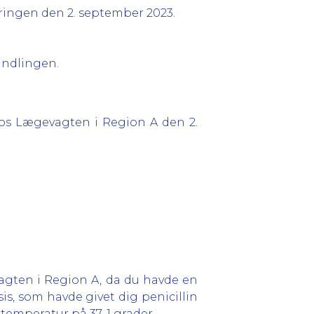
øringen den 2. september 2023.
andlingen.
hos Lægevagten i Region A den 2.
agten i Region A, da du havde en
is, som havde givet dig penicillin
temperatur på 37, 1 grader.