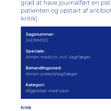
grad at have journalført en pa
patienten og opstart af antibi
kritik)
Sagsnummer:
24DNM120
Speciale:
Almen medicin, incl. Vagtlæger
Behandlingssted:
Almen praksis/vagtlæger
Kategori:
Afgørelser med navn
Kritik