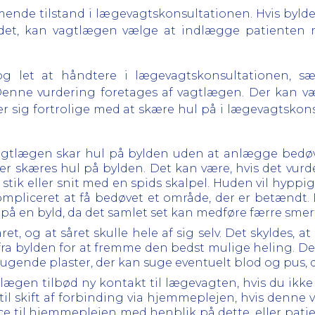
nde tilstand i lægevagtskonsultationen. Hvis bylden e
 andet, kan vagtlægen vælge at indlægge patienten 
g let at håndtere i lægevagtskonsultationen, s
 Denne vurdering foretages af vagtlægen. Der kan vær
nder sig fortrolige med at skære hul på i lægevagtskon
 vagtlægen skar hul på bylden uden at anlægge bedøv
er skæres hul på bylden. Det kan være, hvis det vurd
 stik eller snit med en spids skalpel. Huden vil hyppi
ompliceret at få bedøvet et område, der er betændt. 
på en byld, da det samlet set kan medføre færre smer
ret, og at såret skulle hele af sig selv. Det skyldes, at
ra bylden for at fremme den bedst mulige heling. Der
sugende plaster, der kan suge eventuelt blod og pus, 
gtlægen tilbød ny kontakt til lægevagten, hvis du ikke 
l skift af forbinding via hjemmeplejen, hvis denne v
 til hjemmeplejen med henblik på dette, eller pati