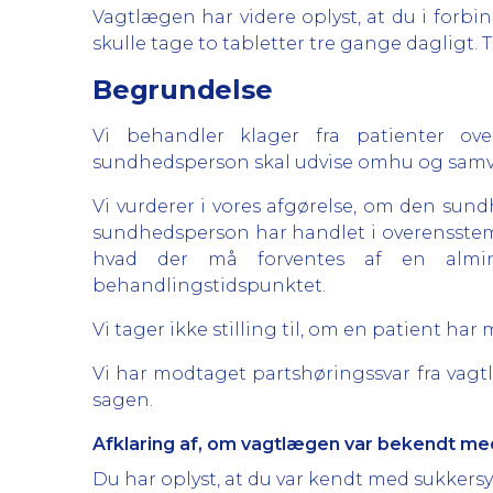
Vagtlægen har videre oplyst, at du i forbi
skulle tage to tabletter tre gange dagligt. 
Begrundelse
Vi behandler klager fra patienter ove
sundhedsperson skal udvise omhu og samvit
Vi vurderer i vores afgørelse, om den sundh
sundhedsperson har handlet i overensstem
hvad der må forventes af en almi
behandlingstidspunktet.
Vi tager ikke stilling til, om en patient h
Vi har modtaget partshøringssvar fra vag
sagen.
Afklaring af, om vagtlægen var bekendt med
Du har oplyst, at du var kendt med sukkersy