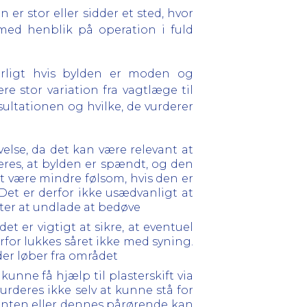
r stor eller sidder et sted, hvor
med henblik på operation i fuld
ærligt hvis bylden er moden og
e stor variation fra vagtlæge til
sultationen og hvilke, de vurderer
else, da det kan være relevant at
eres, at bylden er spændt, og den
gt være mindre følsom, hvis den er
Det er derfor ikke usædvanligt at
ter at undlade at bedøve
 det er vigtigt at sikre, at eventuel
for lukkes såret ikke med syning.
der løber fra området
kunne få hjælp til plasterskift via
urderes ikke selv at kunne stå for
enten eller dennes pårørende kan