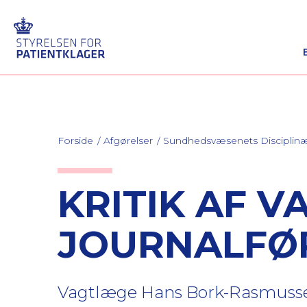
Forside
Afgørelser
Sundhedsvæsenets Discipli
KRITIK AF 
JOURNALFØ
Vagtlæge Hans Bork-Rasmussen (a