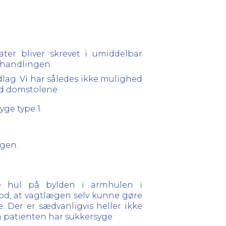
ater bliver skrevet i umiddelbar
behandlingen
ndlag. Vi har således ikke mulighed
ved domstolene
yge type 1.
ngen.
e hul på bylden i armhulen i
mod, at vagtlægen selv kunne gøre
 Der er sædvanligvis heller ikke
m patienten har sukkersyge