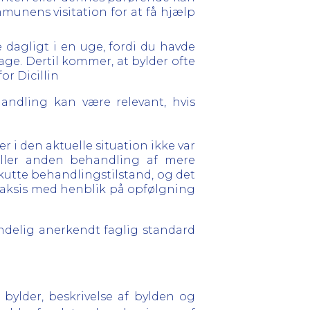
munens visitation for at få hjælp
e dagligt i en uge, fordi du havde
dage. Dertil kommer, at bylder ofte
or Dicillin
andling kan være relevant, hvis
r i den aktuelle situation ikke var
eller anden behandling af mere
utte behandlingstilstand, og det
praksis med henblik på opfølgning
delig anerkendt faglig standard
bylder, beskrivelse af bylden og