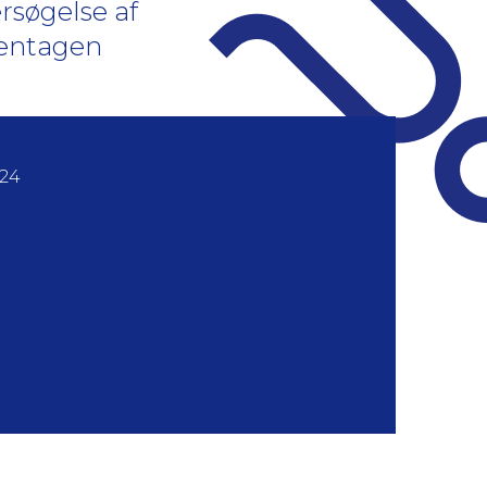
rsøgelse af
gentagen
024
g