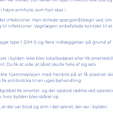
i højre armhule, som han skar i.
l infektioner. Han stillede spørgsmålstegn ved, om de
 til infektioner. Vagtlægen anbefalede kontakt til e
yge type 1 (DM-1) og flere indlæggelser på grund af 
bet i bylden ikke blev lokalbedøvet eller fik smertestil
 Du fik at vide, at såret skulle hele af sig selv.
akte hjemmeplejen med henblik på at få plastret skift
 fik antibiotika til en uges behandling.
indgrebet fik smerter, og der opstod rødme ved operati
e, hvor bylden blev skåret op
der var blod og slim i det sekret, der var i bylden.