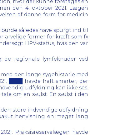
tion, hvor der kunne foretages en
tionen den 4. oktober 2021. Lægen
ivelsen af denne form for medicin
 burde således have spurgt ind til
 arvelige former for kræft som fx
dersøgt HPV-status, hvis den var
g de regionale lymfeknuder ved
g med den lange sygehistorie med
21. ████ havde haft smerter, der
ndvendig udfyldning kan ikke ses.
ale om en svulst. En svulst i den
f den store indvendige udfyldning
ubakut henvisning en meget lang
 2021. Praksisreservelægen havde