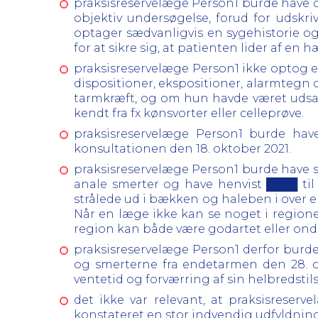
praksisreservelæge Person1 burde have o
objektiv undersøgelse, forud for udskri
optager sædvanligvis en sygehistorie og
for at sikre sig, at patienten lider af e
praksisreservelæge Person1 ikke optog en
dispositioner, ekspositioner, alarmtegn
tarmkræft, og om hun havde været udsat
kendt fra fx kønsvorter eller celleprøve.
praksisreservelæge Person1 burde hav
konsultationen den 18. oktober 2021.
praksisreservelæge Person1 burde have 
anale smerter og have henvist ████ til
strålede ud i bækken og haleben i over e
Når en læge ikke kan se noget i regione
region kan både være godartet eller onda
praksisreservelæge Person1 derfor burde 
og smerterne fra endetarmen den 28. o
ventetid og forværring af sin helbredstil
det ikke var relevant, at praksisreser
konstateret en stor indvendig udfyldni