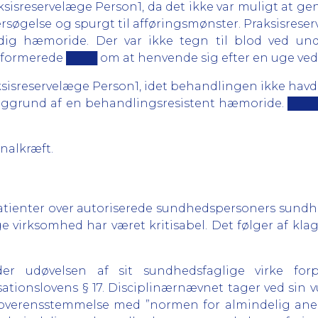
raksisreservelæge Person1, da det ikke var muligt at 
dersøgelse og spurgt til afføringsmønster. Praksisres
ig hæmoride. Der var ikke tegn til blod ved unde
nformerede ████ om at henvende sig efter en uge ve
sisreservelæge Person1, idet behandlingen ikke havde
baggrund af en behandlingsresistent hæmoride. ████ 
analkræft.
atienter over autoriserede sundhedspersoners sundh
virksomhed har været kritisabel. Det følger af klage-
er udøvelsen af sit sundhedsfaglige virke for
sationslovens § 17. Disciplinærnævnet tager ved sin v
 overensstemmelse med ”normen for almindelig anerk