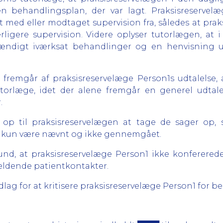
n behandlingsplan, der var lagt. Praksisreservelæg
et med eller modtaget supervision fra, således at pr
gere supervision. Videre oplyser tutorlægen, at i 
stændigt iværksat behandlinger og en henvisning 
fremgår af praksisreservelæge Person1s udtalelse, 
torlæge, idet der alene fremgår en generel udtal
.
 op til praksisreservelægen at tage de sager op,
vis kun være nævnt og ikke gennemgået.
rund, at praksisreservelæge Person1 ikke konferer
ældende patientkontakter.
dlag for at kritisere praksisreservelæge Person1 for 