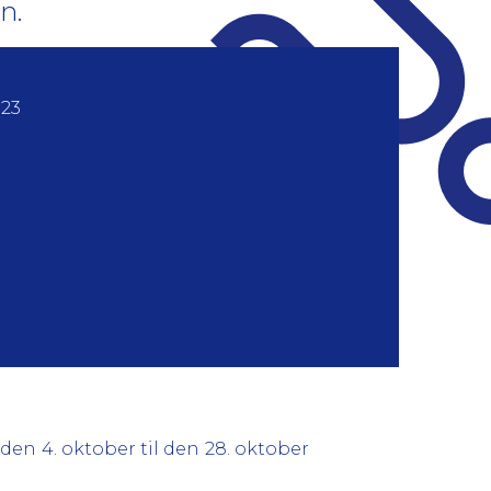
n.
023
den 4. oktober til den 28. oktober