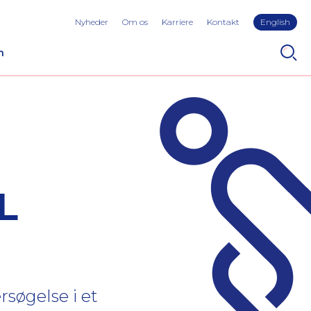
Nyheder
Om os
Karriere
Kontakt
English
n
L
rsøgelse i et