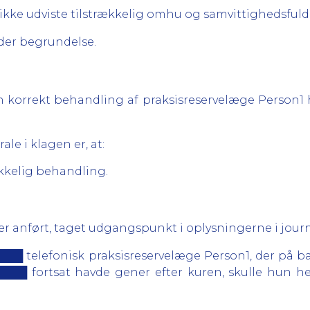
1 ikke udviste tilstrækkelig omhu og samvittighedsfu
er begrundelse.
n korrekt behandling af praksisreservelæge Person1 
le i klagen er, at:
kkelig behandling.
 anført, taget udgangspunkt i oplysningerne i journ
████ telefonisk praksisreservelæge Person1, der på 
████ fortsat havde gener efter kuren, skulle hun he