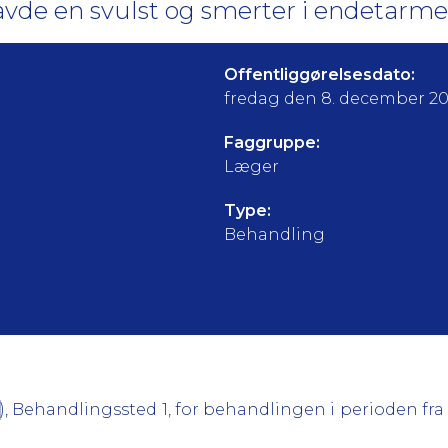
avde en svulst og smerter i endetarme
Offentliggørelsesdato:
fredag den 8. december 2
Faggruppe:
Læger
Type:
Behandling
), Behandlingssted 1, for behandlingen i perioden fra 