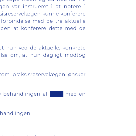
en var instrueret i at notere i
aksisreservelægen kunne konferere
forbindelse med de tre aktuelle
uden at konferere dette med de
at hun ved de aktuelle, konkrete
else om, at hun dagligt modtog
 som praksisreservelægen ønsker
ede behandlingen af ████ med en
behandlingen.