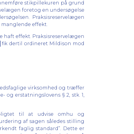
gennemføre stikpillekuren på grund
ervelægen foretog en undersøgelse
rsøgelsen. Praksisreservelægen
d manglende effekt.
 haft effekt. Praksisreservelægen
fik dertil ordineret Mildison mod
edsfaglige virksomhed og træffer
 og erstatningslovens § 2, stk. 1,
pligtet til at udvise omhu og
urdering af sagen således stilling
endt faglig standard”. Dette er