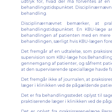
udtryk for, hvad der må forventes af 
behandlingstidspunktet. Disciplinærnævnet
behandling.
Disciplinærnævnet bemærker, at pra
behandlingstidspunktet. En KBU-læge ar
behandlingen af patienten med en mere e
behandlingen, særligt hvis KBU-lægen for
Det fremgår af en udtalelse, som praksisr
supervision som KBU-læge hos Behandlingss
gennemgang af patienter, og såfremt pati
at den superviserende speciallæge havde f
Det fremgår ikke af journalen, at praksi
læger i klinikken ved de pågældende patien
Det er fra behandlingsstedet oplyst til s
praktiserende læger i klinikken ved de på
Det er oplyst fra praksisreservelæge Per