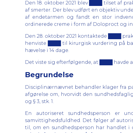
Den 18. oktober 2021 blev ████ tilset af p
af smerter. Der blev udført en objektiv un
af endetarmen og fandt en stor indvend
ordinerede creme i form af Doloproct og i
Den 28. oktober 2021 kontaktede ████ prak
henviste ████ til kirurgisk vurdering på 
hævelse i 14 dage.
Det viste sig efterfølgende, at ████ havde 
Begrundelse
Disciplinærnævnet behandler klager fra p
afgørelse om, hvorvidt den sundhedsfaglige 
og § 3, stk. 1.
En autoriseret sundhedsperson er und
samvittighedsfuldhed. Det følger af autori
til, om en sundhedsperson har handlet i