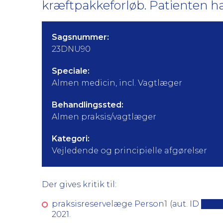
kræftpakkeforløb. Patienten h
Sagsnummer:
23DNU90
Speciale:
Almen medicin, incl. Vagtlæger
Behandlingssted:
Almen praksis/vagtlæger
Kategori:
Vejledende og principielle afgørelser
Der gives kritik til:
praksisreservelæge Person1 (aut. ID ████
2021.