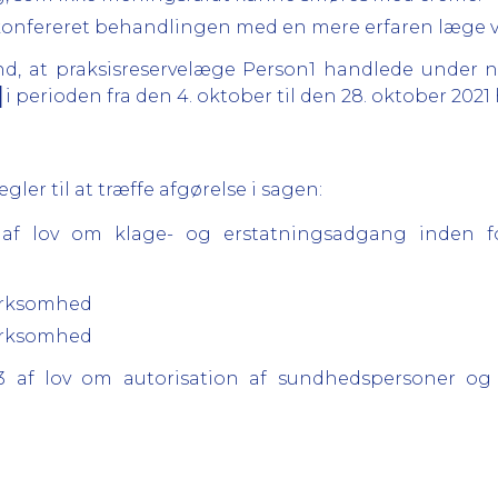
konfereret behandlingen med en mere erfaren læge ve
d, at praksisreservelæge Person1 handlede under 
i perioden fra den 4. oktober til den 28. oktober 2021
er til at træffe afgørelse i sagen:
3 af lov om klage- og erstatningsadgang inden 
virksomhed
virksomhed
023 af lov om autorisation af sundhedspersoner o