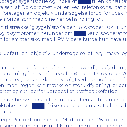
ptaget sygehistorie og indkaldt ████ til en konsulta
velsen af Doloproct-stikpiller, ved telefonkonsulta
 foretager en objektiv undersøgelse forud for udskr
n hæmoride, som medicinen er behandling for.
 tilstrækkelig sygehistorie den 18. oktober 2021. Hun
 og b-symptomer, herunder om ████ var disponeret for
 for smitterisiko med HPV. Videre burde hun have un
e udført en objektiv undersøgelse af ryg, mave o
sammenholdt fundet af en stor indvendig udfyldnin
 udredning i et kræftpakkeforløb den 18. oktober 20
n måned, hvilket ikke er hyppigt ved hæmorider. En i
n, men lægen kan mærke en stor udfyldning, er der t
rtet og skal derfor udredes i et kræftpakkeforløb.
have henvist akut eller subakut, henset til fundet a
ktober 2021. ████ risikerede uden en akut eller s
stand.
velæge Person1 ordinerede Mildison den 28. oktober
ng, som ikke meningsfuldt kunne smøres med creme.