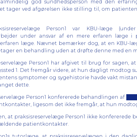
en almindelig god sundhedsperson med den erfar
 tager ved afgørelsen ikke stilling til, om patient
ksisreservelæge Person1 var KBU-læge (under
bejder under ansvar af en mere erfaren læge i pr
rfaren læge. Nævnet bemærker dog, at en KBU-læge
etager en behandling uden at drøfte denne med en m
eservelæge Person1 har afgivet til brug for sagen, 
ted 1. Det fremgår videre, at hun dagligt modtog su
entens symptomer og sygehistorie havde vakt mistan
anget dette.
sreservelæge Person1 konfererede behandlingen af ██
tkontakter, ligesom det ikke fremgår, at hun modtog 
agen, at praksisreservelæge Person1 ikke konferered
gældende patientkontakter.
son1s tutorlæge, at praksisreservelægen i den dag