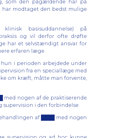
ing, som den pågældende har på
en har modtaget den bedst mulige
 klinisk basisuddannelse) på
aksis og vil derfor ofte drøfte
 har et selvstændigt ansvar for
ere erfaren læge.
at hun i perioden arbejdede under
pervision fra en speciallæge med
ke om kræft, måtte man forvente,
██ med nogen af de praktiserende
supervision i den forbindelse.
e behandlingen af ████ med nogen
lige supervision og ad hoc kunne