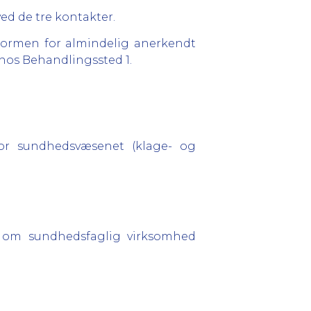
d de tre kontakter.
normen for almindelig anerkendt
 hos Behandlingssted 1.
for sundhedsvæsenet (klage- og
g om sundhedsfaglig virksomhed