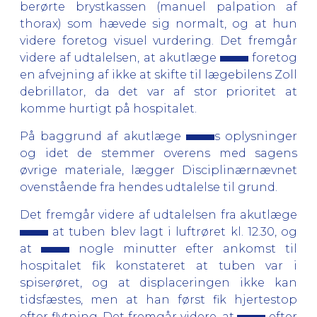
berørte brystkassen (manuel palpation af
thorax) som hævede sig normalt, og at hun
videre foretog visuel vurdering. Det fremgår
videre af udtalelsen, at akutlæge
foretog
en afvejning af ikke at skifte til lægebilens Zoll
debrillator, da det var af stor prioritet at
komme hurtigt på hospitalet.
På baggrund af akutlæge
s oplysninger
og idet de stemmer overens med sagens
øvrige materiale, lægger Disciplinærnævnet
ovenstående fra hendes udtalelse til grund.
Det fremgår videre af udtalelsen fra akutlæge
at tuben blev lagt i luftrøret kl. 12.30, og
at
nogle minutter efter ankomst til
hospitalet fik konstateret at tuben var i
spiserøret, og at displaceringen ikke kan
tidsfæstes, men at han først fik hjertestop
efter flytning. Det fremgår videre, at
efter