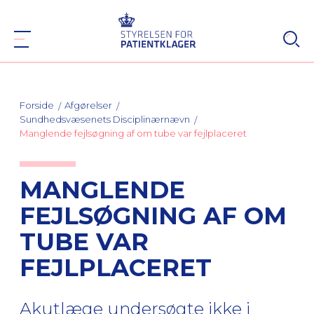
Forside
Afgørelser
Sundhedsvæsenets Disciplinærnævn
Manglende fejlsøgning af om tube var fejlplaceret
MANGLENDE
FEJLSØGNING AF OM
TUBE VAR
FEJLPLACERET
Akutlæge undersøgte ikke i