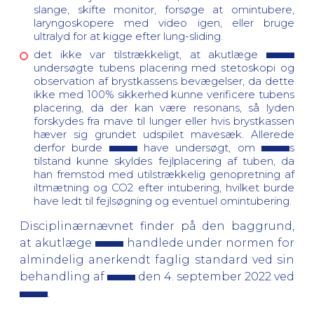
slange, skifte monitor, forsøge at omintubere,
laryngoskopere med video igen, eller bruge
ultralyd for at kigge efter lung-sliding.
det ikke var tilstrækkeligt, at akutlæge
undersøgte tubens placering med stetoskopi og
observation af brystkassens bevægelser, da dette
ikke med 100% sikkerhed kunne verificere tubens
placering, da der kan være resonans, så lyden
forskydes fra mave til lunger eller hvis brystkassen
hæver sig grundet udspilet mavesæk. Allerede
derfor burde
have undersøgt, om
s
tilstand kunne skyldes fejlplacering af tuben, da
han fremstod med utilstrækkelig genopretning af
iltmætning og CO2 efter intubering, hvilket burde
have ledt til fejlsøgning og eventuel omintubering.
Disciplinærnævnet finder på den baggrund,
at akutlæge
handlede under normen for
almindelig anerkendt faglig standard ved sin
behandling af
den 4. september 2022 ved
.