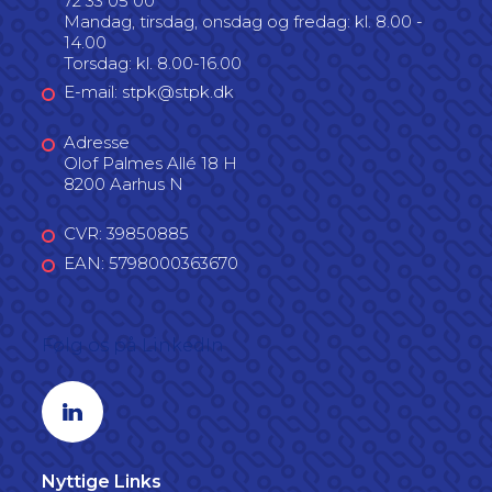
72 33 05 00
Mandag, tirsdag, onsdag og fredag: kl. 8.00 -
14.00
Torsdag: kl. 8.00-16.00
E-mail: stpk@stpk.dk
Adresse
Olof Palmes Allé 18 H
8200 Aarhus N
CVR: 39850885
EAN: 5798000363670
Følg os på LinkedIn
Linkedin profil
Nyttige Links