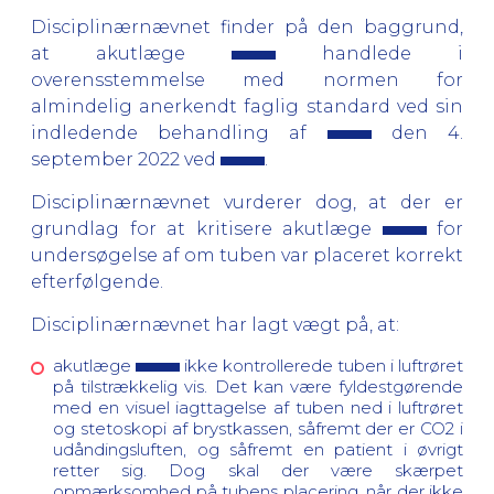
Disciplinærnævnet finder på den baggrund,
at akutlæge
handlede i
overensstemmelse med normen for
almindelig anerkendt faglig standard ved sin
indledende behandling af
den 4.
september 2022 ved
.
Disciplinærnævnet vurderer dog, at der er
grundlag for at kritisere akutlæge
for
undersøgelse af om tuben var placeret korrekt
efterfølgende.
Disciplinærnævnet har lagt vægt på, at:
akutlæge
ikke kontrollerede tuben i luftrøret
på tilstrækkelig vis. Det kan være fyldestgørende
med en visuel iagttagelse af tuben ned i luftrøret
og stetoskopi af brystkassen, såfremt der er CO2 i
udåndingsluften, og såfremt en patient i øvrigt
retter sig. Dog skal der være skærpet
opmærksomhed på tubens placering, når der ikke