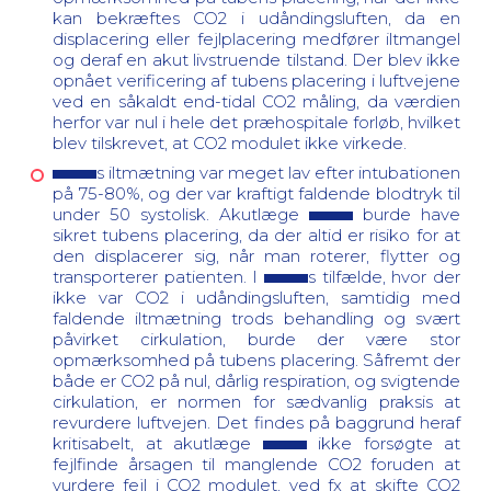
kan bekræftes CO2 i udåndingsluften, da en
displacering eller fejlplacering medfører iltmangel
og deraf en akut livstruende tilstand. Der blev ikke
opnået verificering af tubens placering i luftvejene
ved en såkaldt end-tidal CO2 måling, da værdien
herfor var nul i hele det præhospitale forløb, hvilket
blev tilskrevet, at CO2 modulet ikke virkede.
s iltmætning var meget lav efter intubationen
på 75-80%, og der var kraftigt faldende blodtryk til
under 50 systolisk. Akutlæge
burde have
sikret tubens placering, da der altid er risiko for at
den displacerer sig, når man roterer, flytter og
transporterer patienten. I
s tilfælde, hvor der
ikke var CO2 i udåndingsluften, samtidig med
faldende iltmætning trods behandling og svært
påvirket cirkulation, burde der være stor
opmærksomhed på tubens placering. Såfremt der
både er CO2 på nul, dårlig respiration, og svigtende
cirkulation, er normen for sædvanlig praksis at
revurdere luftvejen. Det findes på baggrund heraf
kritisabelt, at akutlæge
ikke forsøgte at
fejlfinde årsagen til manglende CO2 foruden at
vurdere fejl i CO2 modulet, ved fx at skifte CO2