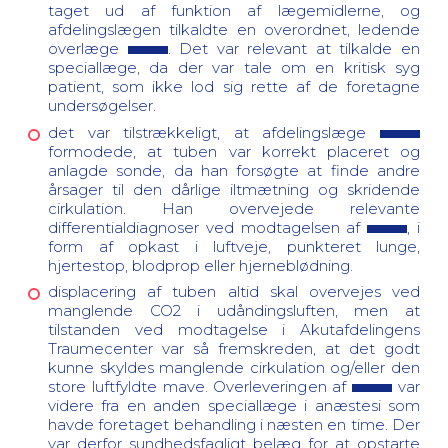
taget ud af funktion af lægemidlerne, og
afdelingslægen tilkaldte en overordnet, ledende
overlæge
. Det var relevant at tilkalde en
speciallæge, da der var tale om en kritisk syg
patient, som ikke lod sig rette af de foretagne
undersøgelser.
det var tilstrækkeligt, at afdelingslæge
formodede, at tuben var korrekt placeret og
anlagde sonde, da han forsøgte at finde andre
årsager til den dårlige iltmætning og skridende
cirkulation. Han overvejede relevante
differentialdiagnoser ved modtagelsen af
, i
form af opkast i luftveje, punkteret lunge,
hjertestop, blodprop eller hjerneblødning.
displacering af tuben altid skal overvejes ved
manglende CO2 i udåndingsluften, men at
tilstanden ved modtagelse i Akutafdelingens
Traumecenter var så fremskreden, at det godt
kunne skyldes manglende cirkulation og/eller den
store luftfyldte mave. Overleveringen af
var
videre fra en anden speciallæge i anæstesi som
havde foretaget behandling i næsten en time. Der
var derfor sundhedsfagligt belæg for at opstarte