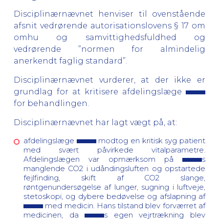
Disciplinærnævnet henviser til ovenstående
afsnit vedrørende autorisationslovens § 17 om
omhu og samvittighedsfuldhed og
vedrørende ”normen for almindelig
anerkendt faglig standard”.
Disciplinærnævnet vurderer, at der ikke er
grundlag for at kritisere afdelingslæge
for behandlingen.
Disciplinærnævnet har lagt vægt på, at:
afdelingslæge
modtog en kritisk syg patient
med svært påvirkede vitalparametre.
Afdelingslægen var opmærksom på
s
manglende CO2 i udåndingsluften og opstartede
fejlfinding, skift af CO2 slange,
røntgenundersøgelse af lunger, sugning i luftveje,
stetoskopi, og dybere bedøvelse og afslapning af
med medicin. Hans tilstand blev forværret af
medicinen, da
s egen vejrtrækning blev