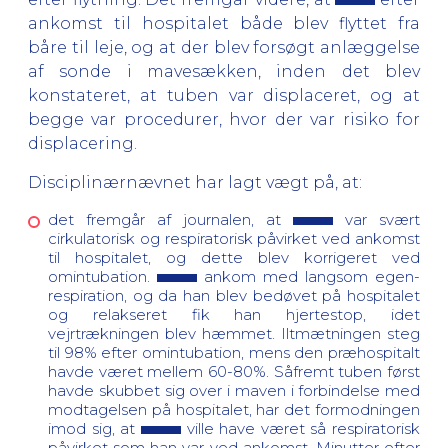
ankomst til hospitalet både blev flyttet fra
båre til leje, og at der blev forsøgt anlæggelse
af sonde i mavesækken, inden det blev
konstateret, at tuben var displaceret, og at
begge var procedurer, hvor der var risiko for
displacering.
Disciplinærnævnet har lagt vægt på, at:
det fremgår af journalen, at
var svært
cirkulatorisk og respiratorisk påvirket ved ankomst
til hospitalet, og dette blev korrigeret ved
omintubation.
ankom med langsom egen-
respiration, og da han blev bedøvet på hospitalet
og relakseret fik han hjertestop, idet
vejrtrækningen blev hæmmet. Iltmætningen steg
til 98% efter omintubation, mens den præhospitalt
havde været mellem 60-80%. Såfremt tuben først
havde skubbet sig over i maven i forbindelse med
modtagelsen på hospitalet, har det formodningen
imod sig, at
ville have været så respiratorisk
påvirket som han var ved ankomst. Minutter efter