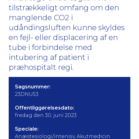
tilstrækkeligt omfang om den
manglende CO2 i
udåndingsluften kunne skyldes
en fejl- eller displacering af en
tube i forbindelse med
intubering af patient i
præhospitalt regi.
Sagsnummer:
23DNU53
Offentliggørelsesdato:
fredag den 30. juni 2023
Speciale:
Anæstesiologi/intensiv, Akutmedicin