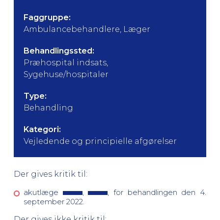
Faggruppe:
Ambulancebehandlere, Læger
Behandlingssted:
Præhospital indsats,
Sygehuse/hospitaler
Type:
Behandling
Kategori:
Vejledende og principielle afgørelser
Der gives kritik til:
akutlæge
,
, for behandlingen den 4.
september 2022.
Der gives ikke kritik til: