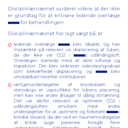
Disciplinærnævnet vurderer videre, at der ikke
er grundlag for at kritisere ledende overlæge
for behandlingen.
Disciplinærnævnet har lagt vægt på, at:
ledende overlæge
blev tilkaldt, og han
mistænkte på relevant vis displacering af tuben,
da der ikke var CO2 i
s udåndingsluft.
Overlægen startede med at sikre luftveje og
inspektion. Der blev ordineret videolaryngoskopi
som bekræftede displacering, og
blev
umiddelbart herefter omintuberet.
røntgenundersøgelse af brystkassen og
stetoskopi er uspecifikke for tubens placering,
men kan vise andre årsager til dårlig iltmætning.
Det var derfor relevant at optimere CO2 i
udåndingsluften simultant med andre
undersøgelser for at optimere og forbedre
s
kritiske tilstand, da der ved en traumemodtagelse
af kritisk syge patienter foregår flere
undersøgelser sideløbende blandt flere