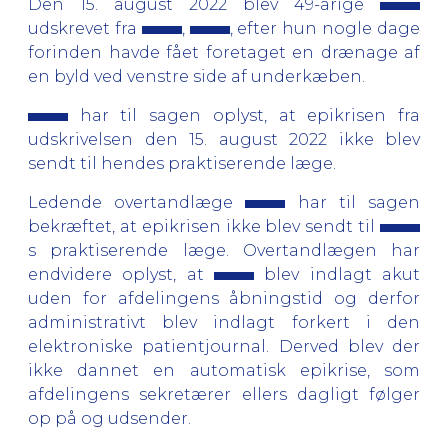
Den 15. august 2022 blev 49-årige
udskrevet fra
,
, efter hun nogle dage
forinden havde fået foretaget en drænage af
en byld ved venstre side af underkæben.
har til sagen oplyst, at epikrisen fra
udskrivelsen den 15. august 2022 ikke blev
sendt til hendes praktiserende læge.
Ledende overtandlæge
har til sagen
bekræftet, at epikrisen ikke blev sendt til
s praktiserende læge. Overtandlægen har
endvidere oplyst, at
blev indlagt akut
uden for afdelingens åbningstid og derfor
administrativt blev indlagt forkert i den
elektroniske patientjournal. Derved blev der
ikke dannet en automatisk epikrise, som
afdelingens sekretærer ellers dagligt følger
op på og udsender.