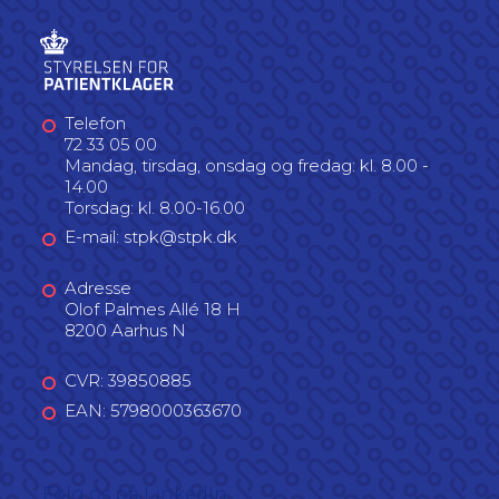
Telefon
72 33 05 00
Mandag, tirsdag, onsdag og fredag: kl. 8.00 -
14.00
Torsdag: kl. 8.00-16.00
E-mail: stpk@stpk.dk
Adresse
Olof Palmes Allé 18 H
8200 Aarhus N
CVR: 39850885
EAN: 5798000363670
Følg os på LinkedIn