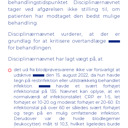
behandlingstidspunktet. Disciplinærnævnet
tager ved afgørelsen ikke stilling til, om
patienten har modtaget den bedst mulige
behandling.
Disciplinærnævnet vurderer, at der er
grundlag for at kritisere overtandlæge
for behandlingen.
Disciplinærnævnet har lagt vægt på, at:
det ud fra blodprøvesvarene ikke var forsvarligt at
udskrive
den 15. august 2022, da hun havde
tegn på restinfektion eller utilstrækkelig behandlet
infektion.
havde et svært forhøjet
infektionstal på 135. Nævnet kan oplyse, at en
normalværdi af infektionstallet CRP er 1-5, let
forhøjet er 10-20 og moderat forhøjet er 20-60. Et
infektionstal på over 60 er således svært forhøjet
og tegn på en mulig omfattende infektion.
Derudover var de hvide blodlegemer
(leukocytter) målt til 10,3, hvilket ligeledes burde