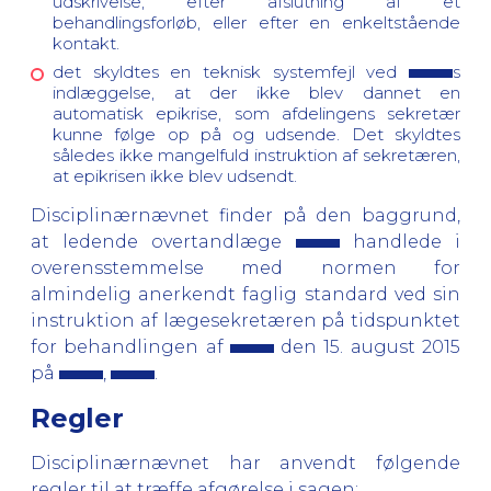
udskrivelse, efter afslutning af et
behandlingsforløb, eller efter en enkeltstående
kontakt.
det skyldtes en teknisk systemfejl ved
s
indlæggelse, at der ikke blev dannet en
automatisk epikrise, som afdelingens sekretær
kunne følge op på og udsende. Det skyldtes
således ikke mangelfuld instruktion af sekretæren,
at epikrisen ikke blev udsendt.
Disciplinærnævnet finder på den baggrund,
at ledende overtandlæge
handlede i
overensstemmelse med normen for
almindelig anerkendt faglig standard ved sin
instruktion af lægesekretæren på tidspunktet
for behandlingen af
den 15. august 2015
på
,
.
Regler
Disciplinærnævnet har anvendt følgende
regler til at træffe afgørelse i sagen: