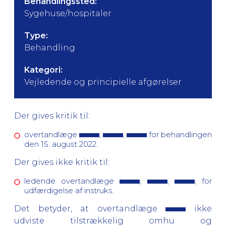
Behandlingssted:
Sygehuse/hospitaler
Type:
Behandling
Kategori:
Vejledende og principielle afgørelser
Der gives kritik til:
overtandlæge
,
,
for behandlingen
den 15. august 2022.
Der gives ikke kritik til:
ledende overtandlæge
,
,
, for
udfærdigelse af instruks.
Det betyder, at overtandlæge
ikke
udviste tilstrækkelig omhu og