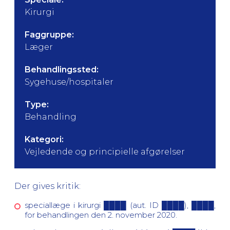
Kirurgi
Faggruppe:
Læger
Behandlingssted:
Sygehuse/hospitaler
Type:
Behandling
Kategori:
Vejledende og principielle afgørelser
Der gives kritik:
speciallæge i kirurgi ████ (aut. ID ████), ████,
for behandlingen den 2. november 2020.