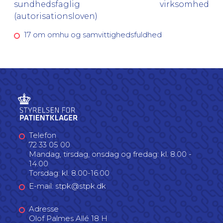
sundhedsfaglig virksomhed
(autorisationsloven)
17 om omhu og samvittighedsfuldhed
Telefon
72 33 05 00
Mandag, tirsdag, onsdag og fredag: kl. 8.00 -
14.00
Torsdag: kl. 8.00-16.00
E-mail: stpk@stpk.dk
Adresse
Olof Palmes Allé 18 H