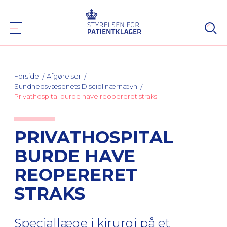
Forside
Afgørelser
Sundhedsvæsenets Disciplinærnævn
Privathospital burde have reopereret straks
PRIVATHOSPITAL
BURDE HAVE
REOPERERET
STRAKS
Speciallæge i kirurgi på et