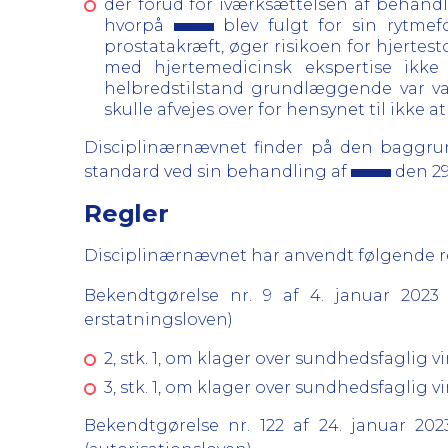
der forud for iværksættelsen af behan
hvorpå
blev fulgt for sin rytmef
prostatakræft, øger risikoen for hjert
med hjertemedicinsk ekspertise ikke
helbredstilstand grundlæggende var va
skulle afvejes over for hensynet til ikke a
Disciplinærnævnet finder på den baggru
standard ved sin behandling af
den 29
Regler
Disciplinærnævnet har anvendt følgende regl
Bekendtgørelse nr. 9 af 4. januar 202
erstatningsloven)
2, stk. 1, om klager over sundhedsfaglig 
3, stk. 1, om klager over sundhedsfaglig 
Bekendtgørelse nr. 122 af 24. januar 2