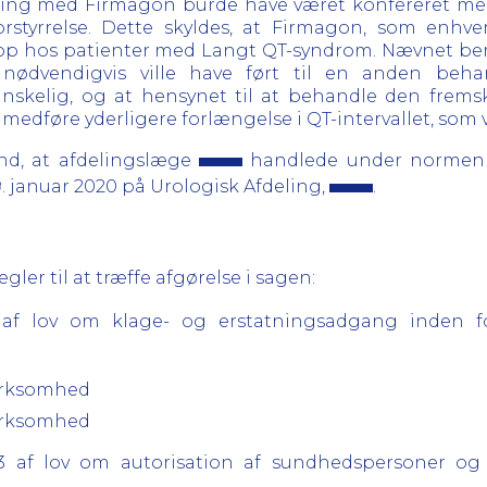
dling med Firmagon burde have været konfereret med
orstyrrelse. Dette skyldes, at Firmagon, som en
estop hos patienter med Langt QT-syndrom. Nævnet be
 nødvendigvis ville have ført til en anden beha
nskelig, og at hensynet til at behandle den frems
t medføre yderligere forlængelse i QT-intervallet, som v
nd, at afdelingslæge
handlede under normen f
. januar 2020 på Urologisk Afdeling,
.
er til at træffe afgørelse i sagen:
3 af lov om klage- og erstatningsadgang inden 
virksomhed
virksomhed
023 af lov om autorisation af sundhedspersoner o