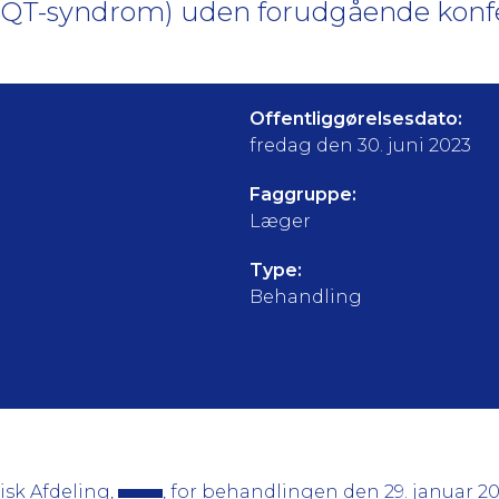
gt QT-syndrom) uden forudgående kon
Offentliggørelsesdato:
fredag den 30. juni 2023
Faggruppe:
Læger
Type:
Behandling
gisk Afdeling,
, for behandlingen den 29. januar 20