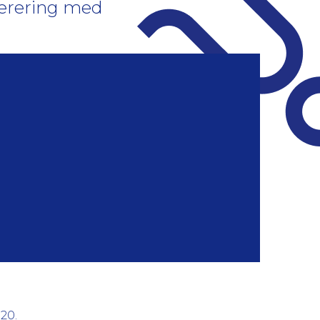
ferering med
20.