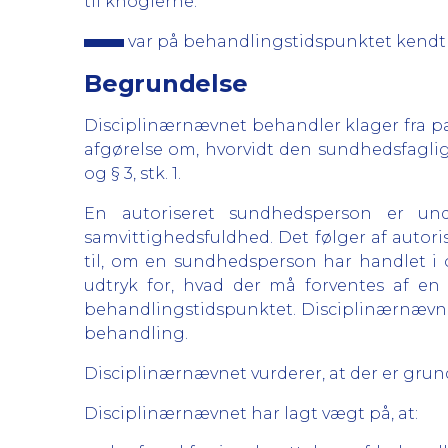
til knoglerne.
var på behandlingstidspunktet kendt 
Begrundelse
Disciplinærnævnet behandler klager fra p
afgørelse om, hvorvidt den sundhedsfaglige 
og § 3, stk. 1.
En autoriseret sundhedsperson er und
samvittighedsfuldhed. Det følger af autori
til, om en sundhedsperson har handlet i
udtryk for, hvad der må forventes af 
behandlingstidspunktet. Disciplinærnævnet
behandling.
Disciplinærnævnet vurderer, at der er grund
Disciplinærnævnet har lagt vægt på, at: