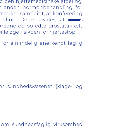
 den hjertemedicinske afdeling,
hver anden hormonbehandling for
mærker samtidigt, at konferering
ndling. Dette skyldes, at
s
kredne og spredte prostatakræft
ille øge risikoen for hjertestop.
or almindelig anerkendt faglig
for sundhedsvæsenet (klage- og
g om sundhedsfaglig virksomhed