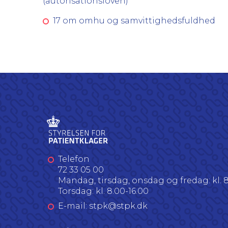
(autorisationsloven)
17 om omhu og samvittighedsfuldhed
Telefon
72 33 05 00
Mandag, tirsdag, onsdag og fredag: kl. 8
Torsdag: kl. 8.00-16.00
E-mail: stpk@stpk.dk