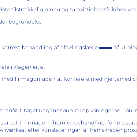
viste tilstrækkelig omhu og samvittighedsfuldhed ve
er begrundelse.
korrekt behandling af afdelingslæge
på Urolog
le i klagen er, at:
ng med Firmagon uden at konferere med hjertemedici
 anført, taget udgangspunkt i oplysningerne i journ
pstartet i Firmagon (hormonbehandling for prostat
v iværksat efter konstateringen af fremskreden pro