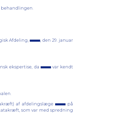
d behandlingen.
isk Afdeling,
, den 29. januar
nsk ekspertise, da
var kendt
alen.
akræft) af afdelingslæge
på
statakræft, som var med spredning