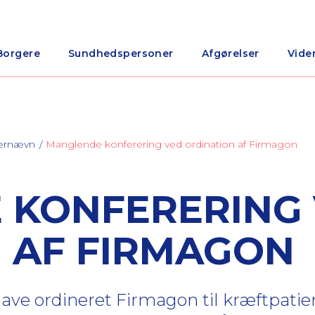
Borgere
Sundhedspersoner
Afgørelser
Vide
nærnævn
Manglende konferering ved ordination af Firmagon
 KONFERERING
 AF FIRMAGON
t have ordineret Firmagon til kræftpati