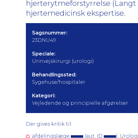
hjerterytmeforstyrrelse (Lan
hjertemedicinsk ekspertise.
Sagsnummer:
23DNU49
Speciale:
Urinvejskirurgi (urologi)
Behandlingssted:
Sygehuse/hospitaler
Kategori:
Vejledende og principielle afgørelser
Der gives kritik til:
afdelingslæge
(aut. ID
), Urolo