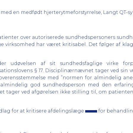
med en medfødt hjerterytmeforstyrrelse, Langt QT-s
atienter over autoriserede sundhedspersoners sundh
virksomhed har været kritisabel. Det følger af klage-
er udøvelsen af sit sundhedsfaglige virke for
sationslovens § 17. Disciplinærnævnet tager ved sin v
 overensstemmelse med ”normen for almindelig anerk
en almindelig god sundhedsperson med den erfar
 tager ved afgørelsen ikke stilling til, om patient
lag for at kritisere afdelingslæge
for behandlin