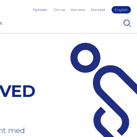
Nyheder
Om os
Karriere
Kontakt
English
n
 VED
ent med