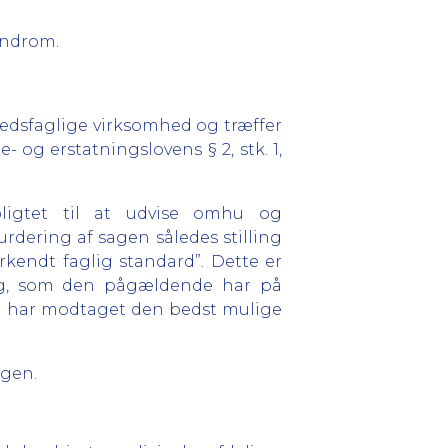
yndrom.
edsfaglige virksomhed og træffer
 og erstatningslovens § 2, stk. 1,
pligtet til at udvise omhu og
urdering af sagen således stilling
endt faglig standard”. Dette er
ing, som den pågældende har på
en har modtaget den bedst mulige
gen.