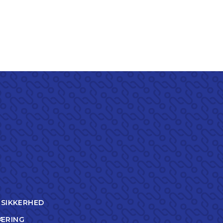
TSIKKERHED
ÆRING