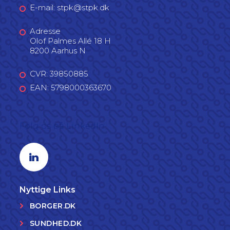
E-mail: stpk@stpk.dk
Adresse
Olof Palmes Allé 18 H
8200 Aarhus N
CVR: 39850885
EAN: 5798000363670
Følg os på LinkedIn
Linkedin profil
Nyttige Links
BORGER.DK
SUNDHED.DK