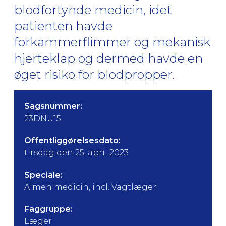
blodfortynde medicin, idet
patienten havde
forkammerflimmer og mekanisk
hjerteklap og dermed havde en
øget risiko for blodpropper.
Sagsnummer:
23DNU15
Offentliggørelsesdato:
tirsdag den 25. april 2023
Speciale:
Almen medicin, incl. Vagtlæger
Faggruppe:
Læger