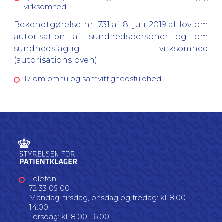
virksomhed
Bekendtgørelse nr. 731 af 8. juli 2019 af lov om
autorisation af sundhedspersoner og om
sundhedsfaglig virksomhed
(autorisationsloven)
17 om omhu og samvittighedsfuldhed
Telefon
72 33 05 00
Mandag, tirsdag, onsdag og fredag: kl. 8.00 -
14.00
Torsdag: kl. 8.00-16.00