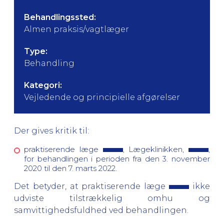
Behandlingssted:
Almen praksis/vagtlæger
Type:
Behandling
Kategori:
Vejledende og principielle afgørelser
Der gives kritik til:
praktiserende læge
, Lægeklinikken,
,
for behandlingen i perioden fra den 3. november
2020 til den 7. marts 2022.
Det betyder, at praktiserende læge
ikke
udviste tilstrækkelig omhu og
samvittighedsfuldhed ved behandlingen.