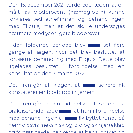
Den 15. december 2021 vurderede lægen, at en
målt lav blodprocent (hæmoglobin) kunne
forklares ved atrieflimren og behandlingen
med Eliquis, men at det skulle undersøges
nærmere med yderligere blodprøver.
I den følgende periode blev
set flere
gange af lægen, hvor det blev besluttet at
fortsætte behandling med Eliquis. Dette blev
ligeledes besluttet i forbindelse med en
konsultation den 7. marts 2022.
Det fremgår af klagen, at
senere fik
konstateret en blodprop i hjernen.
Det fremgår af en udtalelse til sagen fra
praktiserende læge
, at hun i forbindelse
med behandlingen af
fik byttet rundt på
henholdsvis mekanisk og biologisk hjerteklap
og fortsat havde i tankerne, at hans indikation