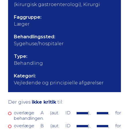
(kirurgisk gastroenterologi), Kirurgi
Faggruppe:
Læger
Behandlingssted:
Sygehuse/hospitaler
Type:
Behandling
Kategori:
Vejledende og principielle afgørelser
Der gives
ikke kritik
til:
overlæge A (aut. ID
),
, for
behandlingen.
overlæge B (aut. ID
),
, for