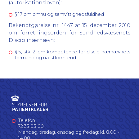
(autorisationsloven):
§ 17 om omhu og samvittighedsfuldhed
Bekendtgørelse nr. 1447 af 15. december 2010
om forretningsorden for Sundhedsvæsenets
Disciplinærnævn:
§ 5, stk. 2, om kompetence for disciplinærnævnets
formand og næstformænd
Telefon
72 33 05 00
Mandag, tirsdag, onsdag og fredag: kl. 8.00 -
14.00