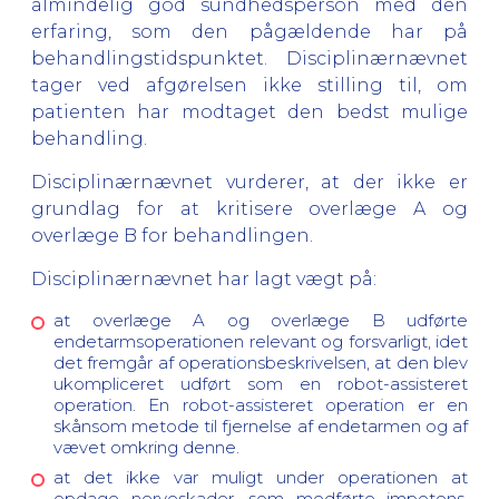
almindelig god sundhedsperson med den
erfaring, som den pågældende har på
behandlingstidspunktet. Disciplinærnævnet
tager ved afgørelsen ikke stilling til, om
patienten har modtaget den bedst mulige
behandling.
Disciplinærnævnet vurderer, at der ikke er
grundlag for at kritisere overlæge A og
overlæge B for behandlingen.
Disciplinærnævnet har lagt vægt på:
at overlæge A og overlæge B udførte
endetarmsoperationen relevant og forsvarligt, idet
det fremgår af operationsbeskrivelsen, at den blev
ukompliceret udført som en robot-assisteret
operation. En robot-assisteret operation er en
skånsom metode til fjernelse af endetarmen og af
vævet omkring denne.
at det ikke var muligt under operationen at
opdage nerveskader, som medførte impotens,