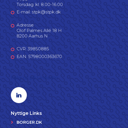
Torsdag: kl. 8.00-16.00
E-mail: stpk@stpk.dk
Adresse
Olof Palmes Allé 18 H
8200 Aarhus N
CVR: 39850885
EAN: 5798000363670
Følg os på LinkedIn
Linkedin profil
Nyttige Links
BORGER.DK