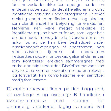
idet nerveskader ikke kan opdages under en
endetarmsoperation, da det ikke altid er muligt at
identificere nerverne under frilægningen. I vævet
omkring endetarmen findes nerver og blodkar,
som blandt andet har betydning for erektionen.
Nerverne kan være meget vanskelige at
identificere og kan have et forløb, som ligger helt
op ad endetarmens yderside, hvorved der er en
risiko for, at de kan blive beskadiget under
dissektionen/frilægningen af endetarmen. Ved
robot-assisteret fjernelse af endetarmen
nedsættes risikoen for beskadigelse af de nerver,
som kontrollerer erektion sammenlignet med
andre operationsmetoder. Disciplinærnævnet kan
oplyse, at selvom en operation er udført relevant
og forsvarligt, kan komplikationer eller senfølger
stadig forekomme.
Disciplinærnævnet finder på den baggrund,
at overlæge A og overlæge B handlede i
overensstemmelse med normen for
almindelig anerkendt faglig standard ved