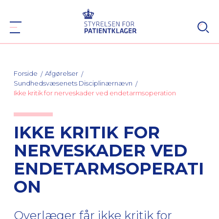
Forside
Afgørelser
Sundhedsvæsenets Disciplinærnævn
Ikke kritik for nerveskader ved endetarmsoperation
IKKE KRITIK FOR
NERVESKADER VED
ENDETARMSOPERATI
ON
Overlæger får ikke kritik for