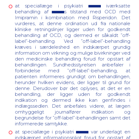
at speciallæge i psykiatri
iværksatte
behandling af
s tilstand med OCD med
Imipramin i kombination med Risperidon. Det
vurderes, at denne ordination ud fra nationale
kliniske retningslinjer ligger uden for godkendt
behandling af OCD, og dermed er såkaldt ”off-
label”-behandling. Ved ”off-label”-behandling
kræves i særdeleshed en indskærpet grundig
information om virkning og mulige bivirkninger ved
den medicinske behandling forud for opstart af
behandlingen. Sundhedsstyrelsen anbefaler i
forbindelse med ”off-label”-behandling, at
patienten informeres grundigt om behandlingen,
herunder hvilken evidens, der ligger til grund for
denne. Derudover bør det oplyses, at det er en
behandling, der ligger uden for godkendt
indikation og dermed ikke kan genfindes i
indlægssedlen. Det anbefales videre, at lægen
omhyggeligt journalfører indikation og
begrundelse for ”off-label”-behandlingen samt det
informerede samtykke.
at speciallæge i psykiatri
var underlagt en
indskærpet informationspligt forud for opstart af