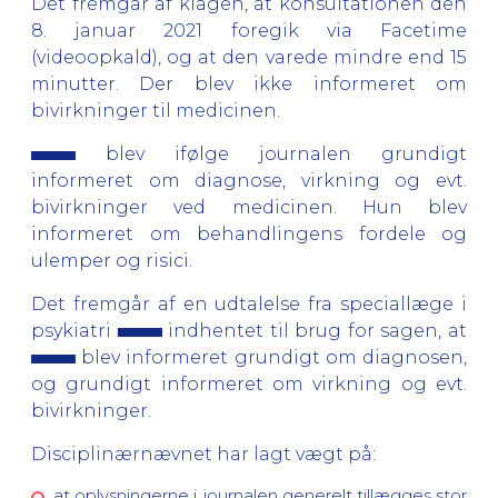
Det fremgår af klagen, at konsultationen den
8. januar 2021 foregik via Facetime
(videoopkald), og at den varede mindre end 15
minutter. Der blev ikke informeret om
bivirkninger til medicinen.
blev ifølge journalen grundigt
informeret om diagnose, virkning og evt.
bivirkninger ved medicinen. Hun blev
informeret om behandlingens fordele og
ulemper og risici.
Det fremgår af en udtalelse fra speciallæge i
psykiatri
indhentet til brug for sagen, at
blev informeret grundigt om diagnosen,
og grundigt informeret om virkning og evt.
bivirkninger.
Disciplinærnævnet har lagt vægt på:
at oplysningerne i journalen generelt tillægges stor