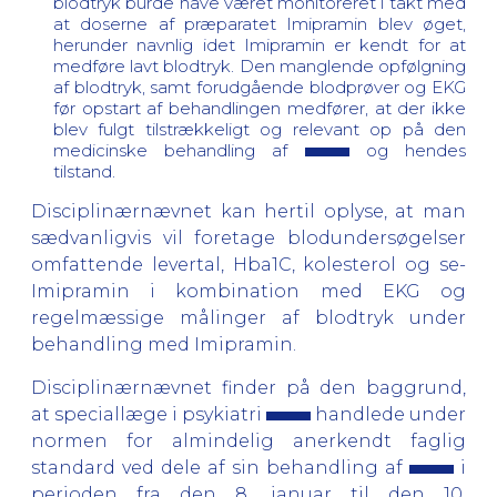
blodtryk burde have været monitoreret i takt med
at doserne af præparatet Imipramin blev øget,
herunder navnlig idet Imipramin er kendt for at
medføre lavt blodtryk. Den manglende opfølgning
af blodtryk, samt forudgående blodprøver og EKG
før opstart af behandlingen medfører, at der ikke
blev fulgt tilstrækkeligt og relevant op på den
medicinske behandling af
og hendes
tilstand.
Disciplinærnævnet kan hertil oplyse, at man
sædvanligvis vil foretage blodundersøgelser
omfattende levertal, Hba1C, kolesterol og se-
Imipramin i kombination med EKG og
regelmæssige målinger af blodtryk under
behandling med Imipramin.
Disciplinærnævnet finder på den baggrund,
at speciallæge i psykiatri
handlede under
normen for almindelig anerkendt faglig
standard ved dele af sin behandling af
i
perioden fra den 8. januar til den 10.