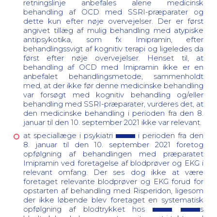
retningslinje anbefales alene medicinsk
behandling af OCD med SSRI-præparater og
dette kun efter nøje overvejelser. Der er først
angivet tillæg af mulig behandling med atypiske
antipsykotika, som fx Imipramin, efter
behandlingssvigt af kognitiv terapi og ligeledes da
først efter nøje overvejelser. Henset til, at
behandling af OCD med Imipramin ikke er en
anbefalet behandlingsmetode, sammenholdt
med, at der ikke før denne medicinske behandling
var forsøgt med kognitiv behandling og/eller
behandling med SSRI-præparater, vurderes det, at
den medicinske behandling i perioden fra den 8.
januar til den 10. september 2021 ikke var relevant.
at speciallæge i psykiatri
i perioden fra den
8. januar til den 10. september 2021 foretog
opfølgning af behandlingen med præparatet
Imipramin ved foretagelse af blodprøver og EKG i
relevant omfang. Der ses dog ikke at være
foretaget relevante blodprøver og EKG forud for
opstarten af behandling med Risperidon, ligesom
der ikke løbende blev foretaget en systematisk
opfølgning af blodtrykket hos
.
s