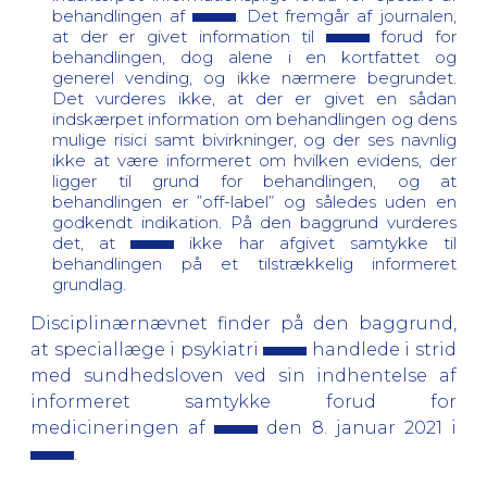
behandlingen af
. Det fremgår af journalen,
at der er givet information til
forud for
behandlingen, dog alene i en kortfattet og
generel vending, og ikke nærmere begrundet.
Det vurderes ikke, at der er givet en sådan
indskærpet information om behandlingen og dens
mulige risici samt bivirkninger, og der ses navnlig
ikke at være informeret om hvilken evidens, der
ligger til grund for behandlingen, og at
behandlingen er ”off-label” og således uden en
godkendt indikation. På den baggrund vurderes
det, at
ikke har afgivet samtykke til
behandlingen på et tilstrækkelig informeret
grundlag.
Disciplinærnævnet finder på den baggrund,
at speciallæge i psykiatri
handlede i strid
med sundhedsloven ved sin indhentelse af
informeret samtykke forud for
medicineringen af
den 8. januar 2021 i
.