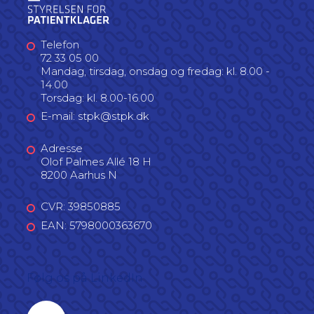
Telefon
72 33 05 00
Mandag, tirsdag, onsdag og fredag: kl. 8.00 -
14.00
Torsdag: kl. 8.00-16.00
E-mail: stpk@stpk.dk
Adresse
Olof Palmes Allé 18 H
8200 Aarhus N
CVR: 39850885
EAN: 5798000363670
Følg os på LinkedIn
Linkedin profil