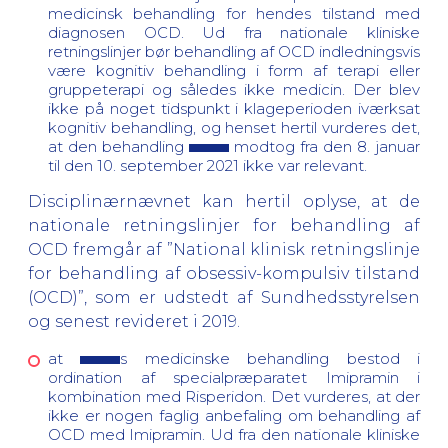
medicinsk behandling for hendes tilstand med
diagnosen OCD. Ud fra nationale kliniske
retningslinjer bør behandling af OCD indledningsvis
være kognitiv behandling i form af terapi eller
gruppeterapi og således ikke medicin. Der blev
ikke på noget tidspunkt i klageperioden iværksat
kognitiv behandling, og henset hertil vurderes det,
at den behandling
modtog fra den 8. januar
til den 10. september 2021 ikke var relevant.
Disciplinærnævnet kan hertil oplyse, at de
nationale retningslinjer for behandling af
OCD fremgår af ”National klinisk retningslinje
for behandling af obsessiv-kompulsiv tilstand
(OCD)”, som er udstedt af Sundhedsstyrelsen
og senest revideret i 2019.
at
s medicinske behandling bestod i
ordination af specialpræparatet Imipramin i
kombination med Risperidon. Det vurderes, at der
ikke er nogen faglig anbefaling om behandling af
OCD med Imipramin. Ud fra den nationale kliniske