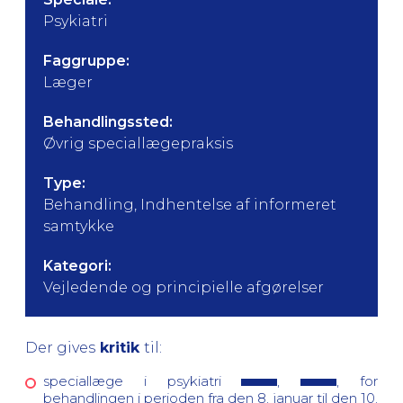
Psykiatri
Faggruppe:
Læger
Behandlingssted:
Øvrig speciallægepraksis
Type:
Behandling, Indhentelse af informeret
samtykke
Kategori:
Vejledende og principielle afgørelser
Der gives
kritik
til:
speciallæge i psykiatri
,
, for
behandlingen i perioden fra den 8. januar til den 10.