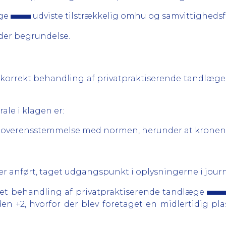
æge
udviste tilstrækkelig omhu og samvittigheds
er begrundelse.
korrekt behandling af privatpraktiserende tandlæg
ale i klagen er:
 i overensstemmelse med normen, herunder at kronen i
 anført, taget udgangspunkt i oplysningerne i journ
et behandling af privatpraktiserende tandlæge
en +2, hvorfor der blev foretaget en midlertidig pl