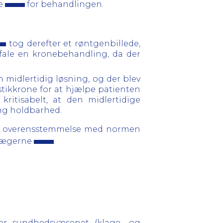
ge
for behandlingen.
tog derefter et røntgenbillede,
efale en kronebehandling, da der
n midlertidig løsning, og der blev
astikkrone for at hjælpe patienten
kritisabelt, at den midlertidige
ang holdbarhed.
i overensstemmelse med normen
dlægerne
.
for sundhedsvæsenet (klage- og