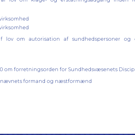
g virksomhed
g virksomhed
9 af lov om autorisation af sundhedspersoner o
2010 om forretningsorden for Sundhedsvæsenets Disci
inærnævnets formand og næstformænd