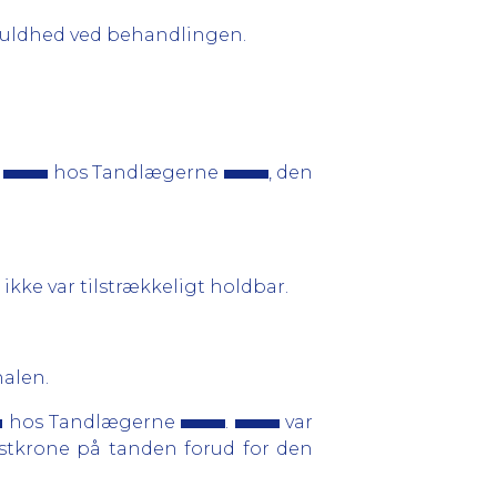
fuldhed ved behandlingen.
e
hos Tandlægerne
, den
kke var tilstrækkeligt holdbar.
alen.
hos Tandlægerne
.
var
astkrone på tanden forud for den