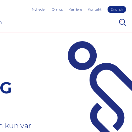
Nyheder
Om os
Karriere
Kontakt
English
n
IG
en kun var