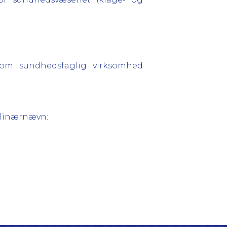
g om sundhedsfaglig virksomhed
plinærnævn: