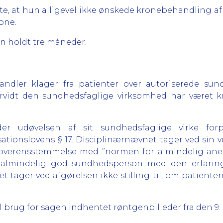
e, at hun alligevel ikke ønskede kronebehandling af t
rone.
un holdt tre måneder.
dler klager fra patienter over autoriserede sun
rvidt den sundhedsfaglige virksomhed har været kri
er udøvelsen af sit sundhedsfaglige virke for
sationslovens § 17. Disciplinærnævnet tager ved sin v
 overensstemmelse med ”normen for almindelig anerk
en almindelig god sundhedsperson med den erfar
 tager ved afgørelsen ikke stilling til, om patient
brug for sagen indhentet røntgenbilleder fra den 9. 