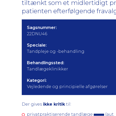
tiltænkt som et midlertidigt 
patienten efterfølgende fravalg
Sagsnummer:
22DNU46
Speciale:
Tandpleje og -behandling
Behandlingssted:
Tandlægeklinikker
Kategori:
Vejledende og principielle afgørelser
Der gives
ikke kritik
til:
privatpraktiserende tandlæge
(aut.