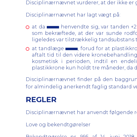
Disciplinærnævnet vurderer, at der ikke er
Disciplinærnævnet har lagt vægt på:
at da
henvendte sig, var tanden +
som bekræftede, at der var sunde rodfo
ligeledes var tilstrækkelig tandsubstans 
at tandlæge
, forud for at plastikk
aftalt tid til den videre kronebehandlin
kosmetisk i perioden, indtil en endeli
plastikkrone kun holdt tre måneder, da d
Disciplinærnævnet finder på den baggrun
for almindelig anerkendt faglig standard 
REGLER
Disciplinærnævnet har anvendt følgende regl
Love og bekendtgørelser
Bekendtgørelse nr. 995 af 14. juni 20