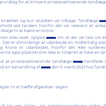
 grundlag for at kritisere privatpraktiserende tandlæ
2 knækket og kun stubben var tilbage. Tandlæge
rhold ved tanden, hvorfor det var relevant at anb
tilbage til at bære en krone
ronen blev lavet, oplyste
om, at der var tale om e
g. Det er almindeligt at udarbejde en midlertidig pl
g krone er udarbejdet, hvorfor det ikke vurderes 
enne type plastikkrone ikke er tiltænkt at have en l
d, at privatpraktiserende tandlæge
handlede 
ved sin behandling af
den 9. marts 2021 hos Tan
er til at træffe afgørelse i sagen:
18 af lov om klage- og erstatningsadgang inden 