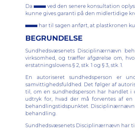
Da
ved den senere konsultation oplyst
kunne gives garanti på den midlertidige k
har til sagen anført, at plastkronen k
BEGRUNDELSE
Sundhedsvæsenets Disciplinærnævn behan
virksomhed, og træffer afgørelse om, hvo
erstatningslovens § 2, stk. 1 og § 3, stk. 1.
En autoriseret sundhedsperson er und
samvittighedsfuldhed. Det følger af autori
til, om en sundhedsperson har handlet i
udtryk for, hvad der må forventes af 
behandlingstidspunktet. Disciplinærnævnet
behandling.
Sundhedsvæsenets Disciplinærnævn har til 