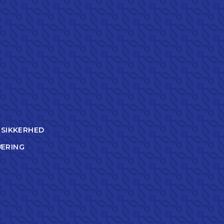
TSIKKERHED
ÆRING