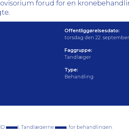
provisorium forud for en kronebehandl
te.
Offentliggørelsesdato:
torsdag den 22. september
Faggruppe:
Tandlæger
Type:
Behandling
 ID
), Tandlægerne
, for behandlingen.