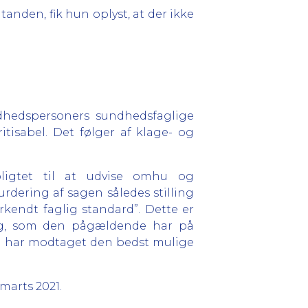
anden, fik hun oplyst, at der ikke
dhedspersoners sundhedsfaglige
tisabel. Det følger af klage- og
pligtet til at udvise omhu og
urdering af sagen således stilling
endt faglig standard”. Dette er
ing, som den pågældende har på
en har modtaget den bedst mulige
marts 2021.