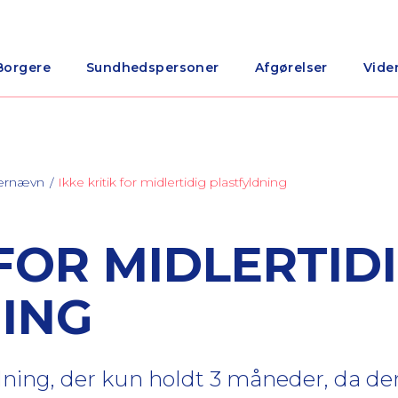
Borgere
Sundhedspersoner
Afgørelser
Vide
nærnævn
Ikke kritik for midlertidig plastfyldning
 FOR MIDLERTID
ING
yldning, der kun holdt 3 måneder, da d