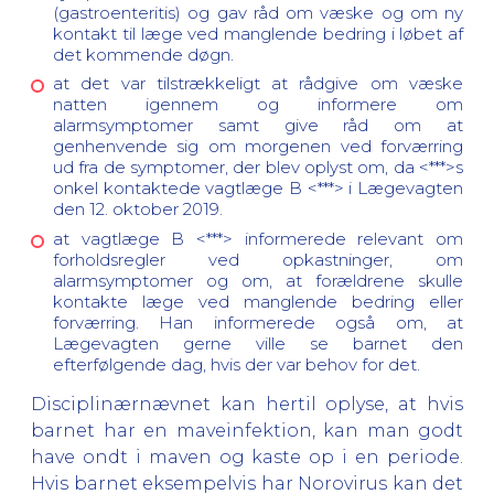
(gastroenteritis) og gav råd om væske og om ny
kontakt til læge ved manglende bedring i løbet af
det kommende døgn.
at det var tilstrækkeligt at rådgive om væske
natten igennem og informere om
alarmsymptomer samt give råd om at
genhenvende sig om morgenen ved forværring
ud fra de symptomer, der blev oplyst om, da <***>s
onkel kontaktede vagtlæge B <***> i Lægevagten
den 12. oktober 2019.
at vagtlæge B <***> informerede relevant om
forholdsregler ved opkastninger, om
alarmsymptomer og om, at forældrene skulle
kontakte læge ved manglende bedring eller
forværring. Han informerede også om, at
Lægevagten gerne ville se barnet den
efterfølgende dag, hvis der var behov for det.
Disciplinærnævnet kan hertil oplyse, at hvis
barnet har en maveinfektion, kan man godt
have ondt i maven og kaste op i en periode.
Hvis barnet eksempelvis har Norovirus kan det