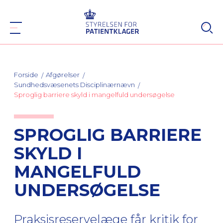
Forside
Afgørelser
Sundhedsvæsenets Disciplinærnævn
Sproglig barriere skyld i mangelfuld undersøgelse
SPROGLIG BARRIERE
SKYLD I
MANGELFULD
UNDERSØGELSE
Praksisreservelæge får kritik for