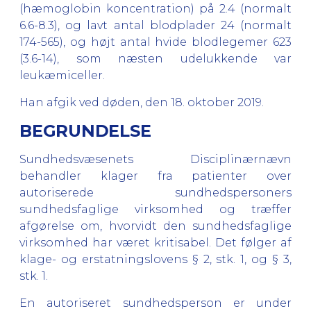
(hæmoglobin koncentration) på 2.4 (normalt
6.6-8.3), og lavt antal blodplader 24 (normalt
174-565), og højt antal hvide blodlegemer 623
(3.6-14), som næsten udelukkende var
leukæmiceller.
Han afgik ved døden, den 18. oktober 2019.
BEGRUNDELSE
Sundhedsvæsenets Disciplinærnævn
behandler klager fra patienter over
autoriserede sundhedspersoners
sundhedsfaglige virksomhed og træffer
afgørelse om, hvorvidt den sundhedsfaglige
virksomhed har været kritisabel. Det følger af
klage- og erstatningslovens § 2, stk. 1, og § 3,
stk. 1.
En autoriseret sundhedsperson er under