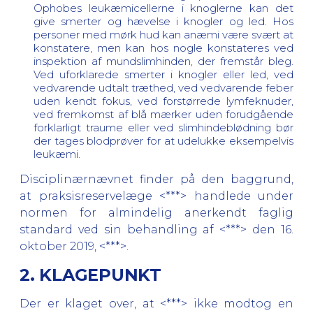
Ophobes leukæmicellerne i knoglerne kan det
give smerter og hævelse i knogler og led. Hos
personer med mørk hud kan anæmi være svært at
konstatere, men kan hos nogle konstateres ved
inspektion af mundslimhinden, der fremstår bleg.
Ved uforklarede smerter i knogler eller led, ved
vedvarende udtalt træthed, ved vedvarende feber
uden kendt fokus, ved forstørrede lymfeknuder,
ved fremkomst af blå mærker uden forudgående
forklarligt traume eller ved slimhindeblødning bør
der tages blodprøver for at udelukke eksempelvis
leukæmi.
Disciplinærnævnet finder på den baggrund,
at praksisreservelæge <***> handlede under
normen for almindelig anerkendt faglig
standard ved sin behandling af <***> den 16.
oktober 2019, <***>.
2. KLAGEPUNKT
Der er klaget over, at <***> ikke modtog en