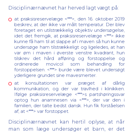
Disciplinærnævnet har herved lagt vægt på:
at praksisreservelæge <***>, den 16. oktober 2019
beskrev, at der ikke var målt temperatur. Der blev
foretaget en utilstrækkelig objektiv undersøgelse,
idet det fremgik, at praksisreservelæge <***> ikke
kunne få ham til at slappe af i maven så hun kunne
undersøge ham tilstrækkeligt og ligeledes, at han
var øm i maven i øverste venstre kvadrant, hun
tilskrev det hård afføring og forstoppelse og
ordinerede movicol som behandling for
forstoppelsen. <***> burde være blevet undersøgt
yderligere grundet sine mavesmerter.
at konsultationen var præget af dårlig
kommunikation, og der var travlhed i klinikken.
Ifølge praksisreservelæge <***>s partshøringssvar
optog hun anamnesen via <***>, der var den i
familien, der talte bedst dansk. Hun fik forståelsen
af, at <***> var forstoppet.
Disciplinærnævnet kan hertil oplyse, at når
man som læge undersøger et barn, er det