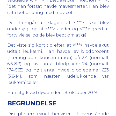
vagtlæge A <***> i Lægevagten, Region <***>,
idet han fortsat havde mavesmerter. Han blev
sat i behandling med movicol.
Det fremgår af klagen, at <***> ikke blev
undersøgt og at <***>s fader og <***> græd af
fortvivlelse, og de blev bedt om at gå.
Det viste sig kort tid efter, at <***> havde akut
udtalt leukæmi. Han havde lav blodprocent
(hæmoglobin koncentration) på 2.4 (normalt
6.6-8.3), og lavt antal blodplader 24 (normalt
174-565) og højt antal hvide blodlegemer 623
(3.6-14), som næsten udelukkende var
leukæmiceller.
Han afgik ved døden den 18. oktober 2019.
BEGRUNDELSE
Disciplinærnævnet henviser til ovenstående