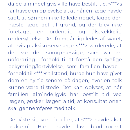
da de almindeligvis ville have bestilt tid. <***>s
far havde en oplevelse af, at når én læge havde
sagt, at sønnen ikke fejlede noget, lagde den
næste læge det til grund, og der blev ikke
foretaget en ordentlig og tilstrækkelig
undersøgelse. Det fremgår ligeledes af svaret,
at hvis praksisreservelæge <***> vurderede, at
det var det sprogmæssige, som var en
udfordring i forhold til at forstå den synlige
bekymring/fortvivlelse, som familien havde i
forhold til <***>s tilstand, burde hun have givet
dem en ny tid senere på dagen, hvor en tolk
kunne være tilstede. Det kan oplyses, at når
familien almindeligvis har bestilt tid ved
lægen, ønsker lægen altid, at konsultationen
skal gennemføres med tolk.
Det viste sig kort tid efter, at <***> havde akut
leukæmi. Han havde lav blodprocent