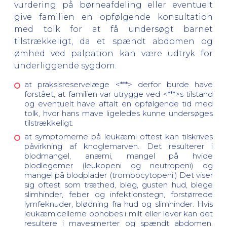
vurdering på børneafdeling eller eventuelt
give familien en opfølgende konsultation
med tolk for at få undersøgt barnet
tilstrækkeligt, da et spændt abdomen og
ømhed ved palpation kan være udtryk for
underliggende sygdom.
at praksisreservelæge <***> derfor burde have
forstået, at familien var utrygge ved <***>s tilstand
og eventuelt have aftalt en opfølgende tid med
tolk, hvor hans mave ligeledes kunne undersøges
tilstrækkeligt.
at symptomerne på leukæmi oftest kan tilskrives
påvirkning af knoglemarven. Det resulterer i
blodmangel, anæmi, mangel på hvide
blodlegemer (leukopeni og neutropeni) og
mangel på blodplader (trombocytopeni.) Det viser
sig oftest som træthed, bleg, gusten hud, blege
slimhinder, feber og infektionstegn, forstørrede
lymfeknuder, blødning fra hud og slimhinder. Hvis
leukæmicellerne ophobes i milt eller lever kan det
resultere i mavesmerter og spændt abdomen.