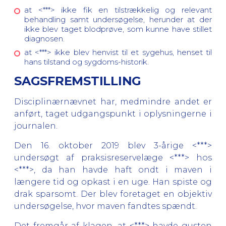
at <***> ikke fik en tilstrækkelig og relevant
behandling samt undersøgelse, herunder at der
ikke blev taget blodprøve, som kunne have stillet
diagnosen.
at <***> ikke blev henvist til et sygehus, henset til
hans tilstand og sygdoms-historik.
SAGSFREMSTILLING
Disciplinærnævnet har, medmindre andet er
anført, taget udgangspunkt i oplysningerne i
journalen.
Den 16. oktober 2019 blev 3-årige <***>
undersøgt af praksisreservelæge <***> hos
<***>, da han havde haft ondt i maven i
længere tid og opkast i en uge. Han spiste og
drak sparsomt. Der blev foretaget en objektiv
undersøgelse, hvor maven fandtes spændt.
Det fremgår af klagen, at <***> havde gusten