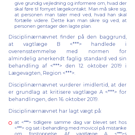
give grundig vejledning og informere om, hvad der
skal føre til fornyet lægekontakt. Man må sikre sig,
at personen man taler med ved, hvad han skal
fortælle videre. Dette kan man sikre sig ved, at
personen gentager den lagte plan.
Disciplinærnævnet finder på den baggrund,
at vagtlæge B <***> handlede i
overensstemmelse med normen for
almindelig anerkendt faglig standard ved sin
behandling af <***> den 12. oktober 2019 i
Lægevagten, Region <***>.
Disciplinærnævnet vurderer imidlertid, at der
er grundlag at kritisere vagtlæge A <***> for
behandlingen, den 16. oktober 2019.
Disciplinærnævnet har lagt vægt på:
at <***> tidligere samme dag var blevet set hos
<***> og sat i behandling med movicol på mistanke
om forstoppelse. Af vagtlæge A <***>s