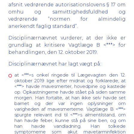
afsnit vedrørende autorisationslovens § 17 om
omhu og samvittighedsfuldhed og
vedrørende ”normen for almindelig
anerkendt faglig standard”.
Disciplinærnævnet vurderer, at der ikke er
grundlag at kritisere Vagtlæge B <***> for
behandlingen, den 12. oktober 2019.
Disciplinærnævnet har lagt vægt på:
at <***>s onkel ringede til Lægevagten den 12.
oktober 2019 lige efter midnat og forklarede, at
<***> havde mavesmerter, hovedpine og kastede
op. Opkastningerne havde stået på siden samme
morgen. Han fortalte, at han ikke selv havde set
barnet og der var ingen oplysninger om
varigheden af mavesmerterne. Vagtlæge B <***>
spurgte relevant ind til <***>s almentilstand, om
han havde feber, kunne stå på sine ben, og om
han havde vandladning. Han tolkede
symptomerne som akut mavetarminfektion