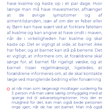
have kvalme og kaste op i et par dage. Hvor
længe man må have mavesmerter, afhænger
at de øvrige symptomer og af
almentilstanden, især af om der er feber eller
ej. Børn kan have svært ved at forklare følelsen
af kvalme og kan angive at have ondt i maven,
når de i virkeligheden har kvalme og skal
kaste op. Det er vigtigt at vide, at barnet ikke
har feber, og at barnet kan stå på benene. Det
er vigtigt, at informere om, at forældrene skal
sørge for, at barnet får rigeligt væske, og at
barnet tisser regelmæssigt, ligeledes, at
forældrene informeres om, at de skal kontakte
læge ved manglende bedring eller forværring.
at når man som lægevagt modtager vurdering fra
3. person må man være særlig omhyggelig med at
spørge ind til advarselssymptomer. Hvis der er
mulighed for det, kan man også bede personen
ringe igen, når de har set barnet. Man må også