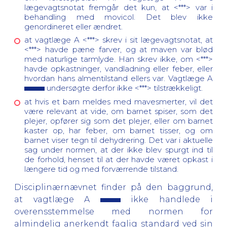
lægevagtsnotat fremgår det kun, at <***> var i
behandling med movicol. Det blev ikke
genordineret eller ændret.
at vagtlæge A <***> skrev i sit lægevagtsnotat, at
<***> havde pæne farver, og at maven var blød
med naturlige tarmlyde. Han skrev ikke, om <***>
havde opkastninger, vandladning eller feber, eller
hvordan hans almentilstand ellers var. Vagtlæge A
undersøgte derfor ikke <***> tilstrækkeligt.
at hvis et barn meldes med mavesmerter, vil det
være relevant at vide, om barnet spiser, som det
plejer, opfører sig som det plejer, eller om barnet
kaster op, har feber, om barnet tisser, og om
barnet viser tegn til dehydrering. Det var i aktuelle
sag under normen, at der ikke blev spurgt ind til
de forhold, henset til at der havde været opkast i
længere tid og med forværrende tilstand.
Disciplinærnævnet finder på den baggrund,
at vagtlæge A
ikke handlede i
overensstemmelse med normen for
almindelig anerkendt faglig standard ved sin