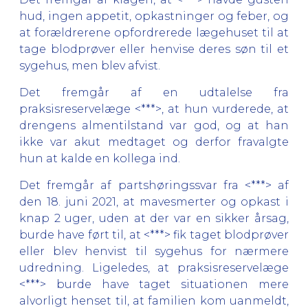
hud, ingen appetit, opkastninger og feber, og
at forældrerene opfordrerede lægehuset til at
tage blodprøver eller henvise deres søn til et
sygehus, men blev afvist.
Det fremgår af en udtalelse fra
praksisreservelæge <***>, at hun vurderede, at
drengens almentilstand var god, og at han
ikke var akut medtaget og derfor fravalgte
hun at kalde en kollega ind.
Det fremgår af partshøringssvar fra <***> af
den 18. juni 2021, at mavesmerter og opkast i
knap 2 uger, uden at der var en sikker årsag,
burde have ført til, at <***> fik taget blodprøver
eller blev henvist til sygehus for nærmere
udredning. Ligeledes, at praksisreservelæge
<***> burde have taget situationen mere
alvorligt henset til, at familien kom uanmeldt,