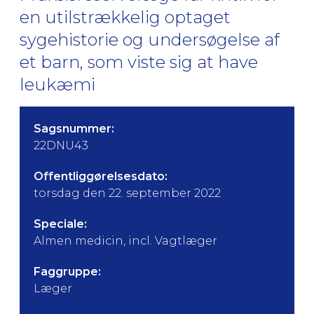
en utilstrækkelig optaget
sygehistorie og undersøgelse af
et barn, som viste sig at have
leukæmi
Sagsnummer:
22DNU43
Offentliggørelsesdato:
torsdag den 22. september 2022
Speciale:
Almen medicin, incl. Vagtlæger
Faggruppe:
Læger