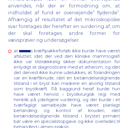
anvendes, når der er formodning om, at
indholdet af fund er overvejende” flydende”.
Afhængig af resultatet af det mikroskopiske
svar foretages der herefter en vurdering af, om
der skal foretages andre former for
vævsprøver og undersøgelser.
at
s kræftpakkeforløb ikke burde have været
afsluttet, idet der ved den kliniske mammografi
ikke var tilstrækkelig sikker dokumentation for
entydigt at diagnosticere med et atherom, og idet
det derved ikke kunne udelukkes, at forandringen
var en kræftknude, idet en betændelseslignende
tilstand i et bryst kan maskere en alvorlig tilstand
som brystkræft. På baggrund heraf burde hun
have været henvist i brystkirurgisk regi med
henblik på yderligere vurdering, og der burde i et
tværfagligt samarbejde have været planlagt
behandling og kontrol af knuden, idet
betændelseslignende tilstand i brystet primært
bør være en specialistopgave og ikke overlades til
behandling i almen praksis.