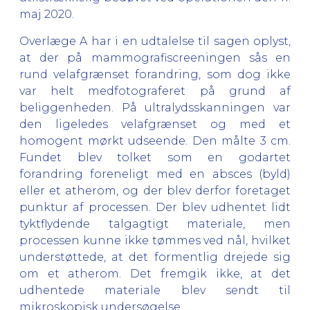
maj 2020.
Overlæge A har i en udtalelse til sagen oplyst,
at der på mammografiscreeningen sås en
rund velafgrænset forandring, som dog ikke
var helt medfotograferet på grund af
beliggenheden. På ultralydsskanningen var
den ligeledes velafgrænset og med et
homogent mørkt udseende. Den målte 3 cm.
Fundet blev tolket som en godartet
forandring foreneligt med en absces (byld)
eller et atherom, og der blev derfor foretaget
punktur af processen. Der blev udhentet lidt
tyktflydende talgagtigt materiale, men
processen kunne ikke tømmes ved nål, hvilket
understøttede, at det formentlig drejede sig
om et atherom. Det fremgik ikke, at det
udhentede materiale blev sendt til
mikroskopisk undersøgelse.