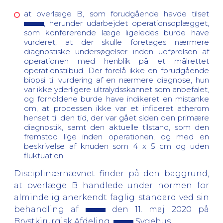
at overlæge B, som forudgående havde tilset
, herunder udarbejdet operationsoplægget,
som konfererende læge ligeledes burde have
vurderet, at der skulle foretages nærmere
diagnostiske undersøgelser inden udførelsen af
operationen med henblik på et målrettet
operationstilbud. Der forelå ikke en forudgående
biopsi til vurdering af en nærmere diagnose, hun
var ikke yderligere ultralydsskannet som anbefalet,
og forholdene burde have indikeret en mistanke
om, at processen ikke var et inficeret atherom
henset til den tid, der var gået siden den primære
diagnostik, samt den aktuelle tilstand, som den
fremstod lige inden operationen, og med en
beskrivelse af knuden som 4 x 5 cm og uden
fluktuation.
Disciplinærnævnet finder på den baggrund,
at overlæge B handlede under normen for
almindelig anerkendt faglig standard ved sin
behandling af
den 11. maj 2020 på
Brystkirurgisk Afdeling,
Sygehus.