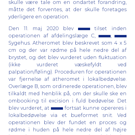
skulle være tale om en ondartet forandring,
måtte det forventes, at der skulle foretages
yderligere en operation.
Den 11. maj 2020 blev
tilset inden
operationen af afdelingslæge C,
,
Sygehus. Atheromet blev beskrevet som 4 x 5
cm og der var rødme på hele nedre del af
brystet, og det blev vurderet uden fluktuation
(ikke vurderet væskefyldt ved
palpation/føling). Proceduren for operationen
var fjernelse af atheromet i lokalbedøvelse.
Overlæge B, som ordinerede operationen, blev
tilkaldt med henblik på, om der skulle ske en
ombooking til excision i fuld bedøvelse. Det
blev vurderet, at
fortsat kunne opereres i
lokalbedøvelse via et bueformet snit. Ved
operationen blev der fundet en proces og
rødme i huden på hele nedre del af højre