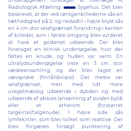
undersøgelsen foretaget af overlæge A,
Radiologisk Afdeling,
Sygehus. Det blev
beskrevet, at der ved røntgenbillederne sås en
tæthedsgrad på 2, og nedadtil i højre bryst sås
en 4 cm stor velafgrænset forandring i kanten
af billedet, som i første omgang blev vurderet
at have et godartet udseende. Der blev
foretaget en klinisk undersøgelse, hvor der
føltes en knude, og huden var varm. En
ultralydsundersøgelse viste en 3 cm stor
væskeansamling, og der blev taget en
vævsprøve (finnålsbiopsi). Det meste var
velafgrænset, men med lidt mere
uregelmæssig udseende i dybden og med
udseende af absces (ansamling af pus/en byld)
eller et atherom (forstørret
talgkirtel/talgknude). I højre side sås
lymfekirtler, som blev tolket som reaktive. Der
blev forgæves forsøgt punktering af