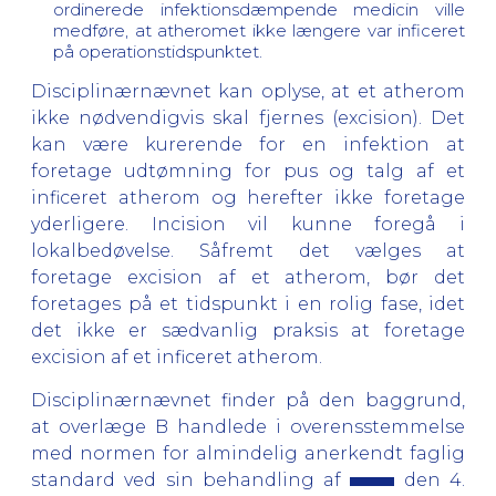
ordinerede infektionsdæmpende medicin ville
medføre, at atheromet ikke længere var inficeret
på operationstidspunktet.
Disciplinærnævnet kan oplyse, at et atherom
ikke nødvendigvis skal fjernes (excision). Det
kan være kurerende for en infektion at
foretage udtømning for pus og talg af et
inficeret atherom og herefter ikke foretage
yderligere. Incision vil kunne foregå i
lokalbedøvelse. Såfremt det vælges at
foretage excision af et atherom, bør det
foretages på et tidspunkt i en rolig fase, idet
det ikke er sædvanlig praksis at foretage
excision af et inficeret atherom.
Disciplinærnævnet finder på den baggrund,
at overlæge B handlede i overensstemmelse
med normen for almindelig anerkendt faglig
standard ved sin behandling af
den 4.