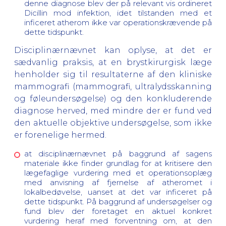
denne diagnose blev der på relevant vis ordineret
Dicillin mod infektion, idet tilstanden med et
inficeret atherom ikke var operationskrævende på
dette tidspunkt.
Disciplinærnævnet kan oplyse, at det er
sædvanlig praksis, at en brystkirurgisk læge
henholder sig til resultaterne af den kliniske
mammografi (mammografi, ultralydsskanning
og føleundersøgelse) og den konkluderende
diagnose herved, med mindre der er fund ved
den aktuelle objektive undersøgelse, som ikke
er forenelige hermed.
at disciplinærnævnet på baggrund af sagens
materiale ikke finder grundlag for at kritisere den
lægefaglige vurdering med et operationsoplæg
med anvisning af fjernelse af atheromet i
lokalbedøvelse, uanset at det var inficeret på
dette tidspunkt. På baggrund af undersøgelser og
fund blev der foretaget en aktuel konkret
vurdering heraf med forventning om, at den