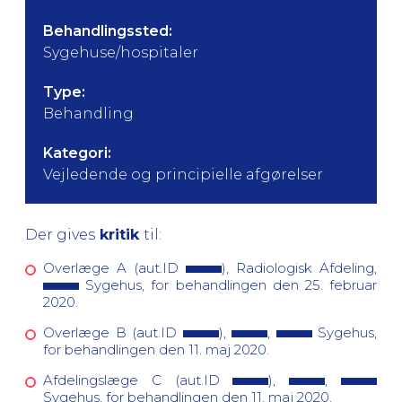
Behandlingssted:
Sygehuse/hospitaler
Type:
Behandling
Kategori:
Vejledende og principielle afgørelser
Der gives
kritik
til:
Overlæge A (aut.ID
), Radiologisk Afdeling,
Sygehus, for behandlingen den 25. februar
2020.
Overlæge B (aut.ID
),
,
Sygehus,
for behandlingen den 11. maj 2020.
Afdelingslæge C (aut.ID
),
,
Sygehus, for behandlingen den 11. maj 2020.