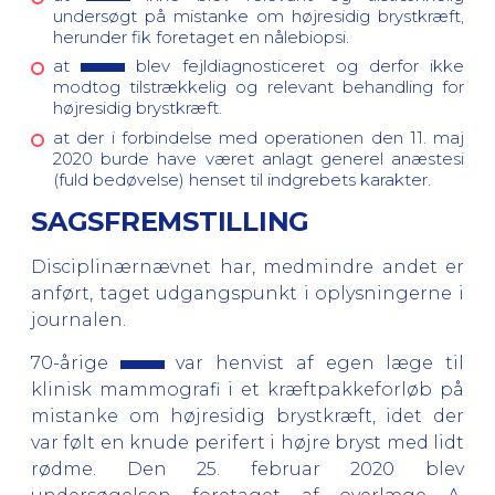
undersøgt på mistanke om højresidig brystkræft,
herunder fik foretaget en nålebiopsi.
at
blev fejldiagnosticeret og derfor ikke
modtog tilstrækkelig og relevant behandling for
højresidig brystkræft.
at der i forbindelse med operationen den 11. maj
2020 burde have været anlagt generel anæstesi
(fuld bedøvelse) henset til indgrebets karakter.
SAGSFREMSTILLING
Disciplinærnævnet har, medmindre andet er
anført, taget udgangspunkt i oplysningerne i
journalen.
70-årige
var henvist af egen læge til
klinisk mammografi i et kræftpakkeforløb på
mistanke om højresidig brystkræft, idet der
var følt en knude perifert i højre bryst med lidt
rødme. Den 25. februar 2020 blev