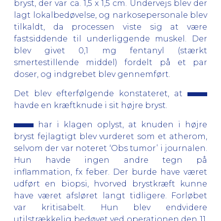
bryst, der var ca. 1,5 x 1,5 cm. Undervejs blev der
lagt lokalbedøvelse, og narkosepersonale blev
tilkaldt, da processen viste sig at være
fastsiddende til underliggende muskel. Der
blev givet 0,1 mg fentanyl (stærkt
smertestillende middel) fordelt på et par
doser, og indgrebet blev gennemført.
Det blev efterfølgende konstateret, at
havde en kræftknude i sit højre bryst.
har i klagen oplyst, at knuden i højre
bryst fejlagtigt blev vurderet som et atherom,
selvom der var noteret ‘Obs tumor’ i journalen.
Hun havde ingen andre tegn på
inflammation, fx feber. Der burde have været
udført en biopsi, hvorved brystkræft kunne
have været afsløret langt tidligere. Forløbet
var kritisabelt. Hun blev endvidere
utilstrækkelig bedøvet ved operationen den 11.