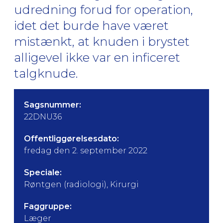
udredning forud for operation,
idet det burde have været
mistænkt, at knuden i brystet
alligevel ikke var en inficeret
talgknude.
Sagsnummer:
22DNU36
Offentliggørelsesdato:
fredag den 2. september 2022
Speciale:
Røntgen (radiologi), Kirurgi
Faggruppe:
Læger