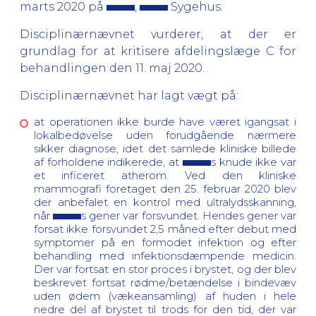
marts 2020 på
,
Sygehus.
Disciplinærnævnet vurderer, at der er
grundlag for at kritisere afdelingslæge C for
behandlingen den 11. maj 2020.
Disciplinærnævnet har lagt vægt på:
at operationen ikke burde have været igangsat i
lokalbedøvelse uden forudgående nærmere
sikker diagnose, idet det samlede kliniske billede
af forholdene indikerede, at
s knude ikke var
et inficeret atherom. Ved den kliniske
mammografi foretaget den 25. februar 2020 blev
der anbefalet en kontrol med ultralydsskanning,
når
s gener var forsvundet. Hendes gener var
forsat ikke forsvundet 2,5 måned efter debut med
symptomer på en formodet infektion og efter
behandling med infektionsdæmpende medicin.
Der var fortsat en stor proces i brystet, og der blev
beskrevet fortsat rødme/betændelse i bindevæv
uden ødem (vækeansamling) af huden i hele
nedre del af brystet til trods for den tid, der var