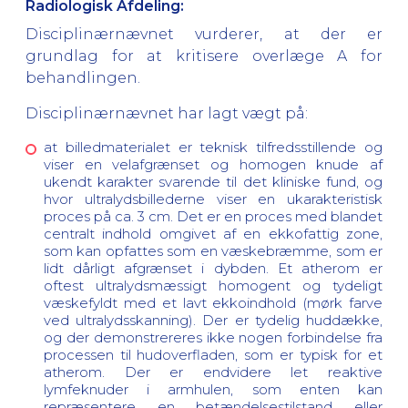
Radiologisk Afdeling:
Disciplinærnævnet vurderer, at der er
grundlag for at kritisere overlæge A for
behandlingen.
Disciplinærnævnet har lagt vægt på:
at billedmaterialet er teknisk tilfredsstillende og
viser en velafgrænset og homogen knude af
ukendt karakter svarende til det kliniske fund, og
hvor ultralydsbillederne viser en ukarakteristisk
proces på ca. 3 cm. Det er en proces med blandet
centralt indhold omgivet af en ekkofattig zone,
som kan opfattes som en væskebræmme, som er
lidt dårligt afgrænset i dybden. Et atherom er
oftest ultralydsmæssigt homogent og tydeligt
væskefyldt med et lavt ekkoindhold (mørk farve
ved ultralydsskanning). Der er tydelig huddække,
og der demonstrereres ikke nogen forbindelse fra
processen til hudoverfladen, som er typisk for et
atherom. Der er endvidere let reaktive
lymfeknuder i armhulen, som enten kan
repræsentere en betændelsestilstand eller