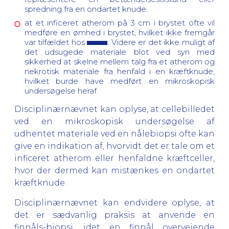
spredning fra en ondartet knude.
at et inficeret atherom på 3 cm i brystet ofte vil
medføre en ømhed i brystet, hvilket ikke fremgår
var tilfældet hos
. Videre er det ikke muligt af
det udsugede materiale blot ved syn med
sikkerhed at skelne mellem talg fra et atherom og
nekrotisk materiale fra henfald i en kræftknude,
hvilket burde have medført en mikroskopisk
undersøgelse heraf.
Disciplinærnævnet kan oplyse, at cellebilledet
ved en mikroskopisk undersøgelse af
udhentet materiale ved en nålebiopsi ofte kan
give en indikation af, hvorvidt det er tale om et
inficeret atherom eller henfaldne kræftceller,
hvor der dermed kan mistænkes en ondartet
kræftknude.
Disciplinærnævnet kan endvidere oplyse, at
det er sædvanlig praksis at anvende en
finnåls-biopsi, idet en finnål overvejende