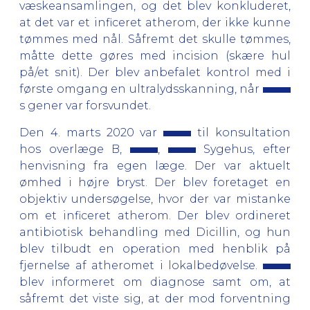
væskeansamlingen, og det blev konkluderet,
at det var et inficeret atherom, der ikke kunne
tømmes med nål. Såfremt det skulle tømmes,
måtte dette gøres med incision (skære hul
på/et snit). Der blev anbefalet kontrol med i
første omgang en ultralydsskanning, når
s gener var forsvundet.
Den 4. marts 2020 var
til konsultation
hos overlæge B,
,
Sygehus, efter
henvisning fra egen læge. Der var aktuelt
ømhed i højre bryst. Der blev foretaget en
objektiv undersøgelse, hvor der var mistanke
om et inficeret atherom. Der blev ordineret
antibiotisk behandling med Dicillin, og hun
blev tilbudt en operation med henblik på
fjernelse af atheromet i lokalbedøvelse.
blev informeret om diagnose samt om, at
såfremt det viste sig, at der mod forventning