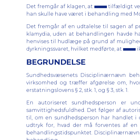
Det fremgår af klagen, at
tilfældigt v
han skulle have været i behandling med Mo
Det fremgår af en udtalelse til sagen af 
klamydia, uden at behandlingen havde haf
henvises til hudlæge på grund af mulighede
dyrkningssvaret, hvilket medførte, at
i
BEGRUNDELSE
Sundhedsvæsenets Disciplinærnævn behan
virksomhed og træffer afgørelse om, hvor
erstatningslovens § 2, stk. 1, og § 3, stk. 1.
En autoriseret sundhedsperson er und
samvittighedsfuldhed. Det følger af autori
til, om en sundhedsperson har handlet i
udtryk for, hvad der må forventes af 
behandlingstidspunktet. Disciplinærnævnet