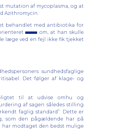
ist mutation af mycoplasma, og at
d Azithromycin.
et behandlet med antibiotika for
orienteret
om, at han skulle
 læge ved en fejl ikke fik tjekket
dhedspersoners sundhedsfaglige
tisabel. Det følger af klage- og
pligtet til at udvise omhu og
urdering af sagen således stilling
endt faglig standard”. Dette er
ing, som den pågældende har på
en har modtaget den bedst mulige