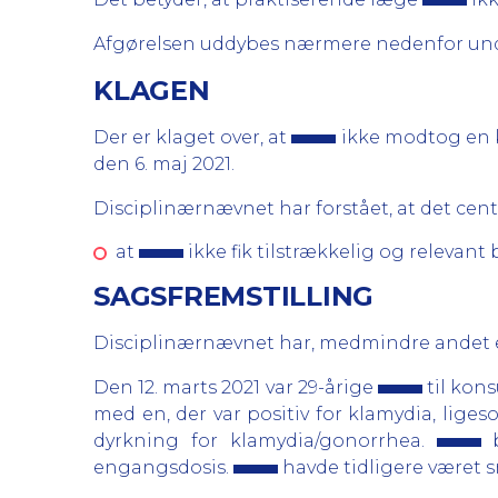
Afgørelsen uddybes nærmere nedenfor und
KLAGEN
Der er klaget over, at
ikke modtog en 
den 6. maj 2021.
Disciplinærnævnet har forstået, at det centr
at
ikke fik tilstrækkelig og relevan
SAGSFREMSTILLING
Disciplinærnævnet har, medmindre andet er
Den 12. marts 2021 var 29-årige
til kon
med en, der var positiv for klamydia, lig
dyrkning for klamydia/gonorrhea.
b
engangsdosis.
havde tidligere været 