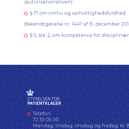
(autorisationsloven):
§ 17 om omhu og samvittighedsfuldhed
Bekendtgørelse nr. 1447 af 15. december 
§ 5, stk. 2, om kompetence for discipl
Telefon
72 33 05 00
Mandag, tirsdag, onsdag og fredag: kl. 8