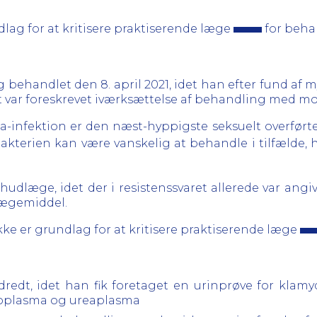
lag for at kritisere praktiserende læge
for behan
g behandlet den 8. april 2021, idet han efter fund af 
et var foreskrevet iværksættelse af behandling med mox
infektion er den næst-hyppigste seksuelt overførte 
akterien kan være vanskelig at behandle i tilfælde, h
 hudlæge, idet der i resistenssvaret allerede var angiv
 lægemiddel.
kke er grundlag for at kritisere praktiserende læge
udredt, idet han fik foretaget en urinprøve for kla
ycoplasma og ureaplasma