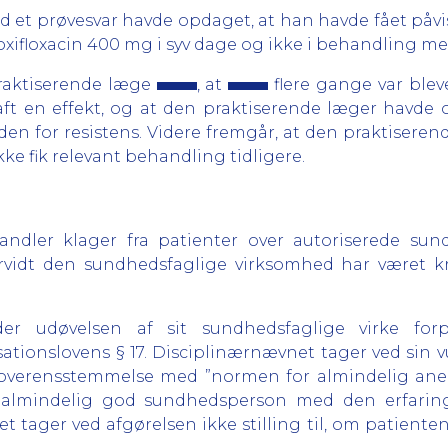
ed et prøvesvar havde opdaget, at han havde fået påv
xifloxacin 400 mg i syv dage og ikke i behandling me
praktiserende læge
, at
flere gange var blev
t en effekt, og at den praktiserende læger havde 
n for resistens. Videre fremgår, at den praktiserende
kke fik relevant behandling tidligere.
dler klager fra patienter over autoriserede sun
vidt den sundhedsfaglige virksomhed har været kri
er udøvelsen af sit sundhedsfaglige virke for
sationslovens § 17. Disciplinærnævnet tager ved sin v
 overensstemmelse med ”normen for almindelig anerk
en almindelig god sundhedsperson med den erfar
 tager ved afgørelsen ikke stilling til, om patient