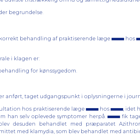
er begrundelse.
korrekt behandling af praktiserende læge
hos
ale i klagen er:
t behandling for kønssygedom.
 anført, taget udgangspunkt i oplysningerne i journ
sultation hos praktiserende læge
hos
, idet
esom han selv oplevede symptomer herpå.
fik tag
lev desuden behandlet med præparatet Azithrom
smittet med klamydia, som blev behandlet med antibi