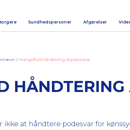
Borgere
Sundhedspersoner
Afgørelser
Vide
nærnævn
Mangelfuld håndtering af prøvesvar
D HÅNDTERING 
for ikke at håndtere podesvar for køns