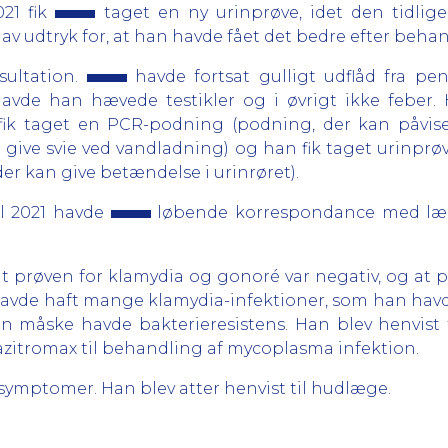
021 fik
taget en ny urinprøve, idet den tidliger
av udtryk for, at han havde fået det bedre efter beh
sultation.
havde fortsat gulligt udflåd fra pe
vde han hævede testikler og i øvrigt ikke feber. 
ik taget en PCR-podning (podning, der kan påvise
 give svie ved vandladning) og han fik taget urinprøve
er kan give betændelse i urinrøret).
ril 2021 havde
løbende korrespondance med læge
t prøven for klamydia og gonoré var negativ, og at p
havde haft mange klamydia-infektioner, som han havd
n måske havde bakterieresistens. Han blev henvist t
å azitromax til behandling af mycoplasma infektion.
 symptomer. Han blev atter henvist til hudlæge.