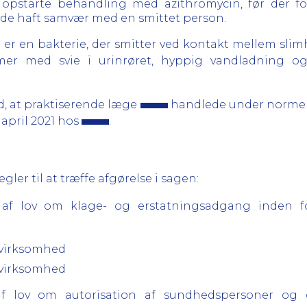
 opstarte behandling med azithromycin, før der fore
de haft samvær med en smittet person.
 er en bakterie, der smitter ved kontakt mellem slim
er med svie i urinrøret, hyppig vandladning og 
, at praktiserende læge
handlede under normen 
 april 2021 hos
.
er til at træffe afgørelse i sagen:
18 af lov om klage- og erstatningsadgang inden 
g virksomhed
g virksomhed
9 af lov om autorisation af sundhedspersoner o