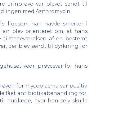
e urinprøve var blevet sendt til
andlingen med Azithromycin.
nis, ligesom han havde smerter i
Han blev orienteret om, at hans
 tilstedeværelsen af en bestemt
r, der blev sendt til dyrkning for
huset vedr. prøvesvar for hans
røven for mycoplasma var positiv.
e fået antibiotikabehandling for,
il hudlæge, hvor han selv skulle