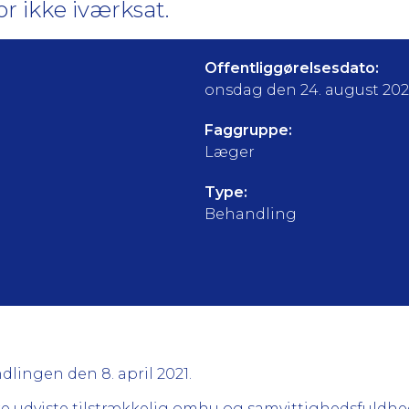
r ikke iværksat.
Offentliggørelsesdato:
onsdag den 24. august 20
Faggruppe:
Læger
Type:
Behandling
ndlingen den 8. april 2021.
e udviste tilstrækkelig omhu og samvittighedsfuldh