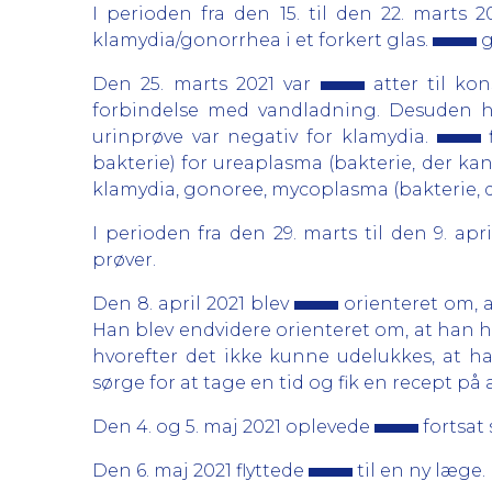
I perioden fra den 15. til den 22. marts 2
klamydia/gonorrhea i et forkert glas.
g
Den 25. marts 2021 var
atter til kon
forbindelse med vandladning. Desuden ha
urinprøve var negativ for klamydia.
f
bakterie) for ureaplasma (bakterie, der kan
klamydia, gonoree, mycoplasma (bakterie, d
I perioden fra den 29. marts til den 9. ap
prøver.
Den 8. april 2021 blev
orienteret om, a
Han blev endvidere orienteret om, at han 
hvorefter det ikke kunne udelukkes, at ha
sørge for at tage en tid og fik en recept p
Den 4. og 5. maj 2021 oplevede
fortsat
Den 6. maj 2021 flyttede
til en ny læge.