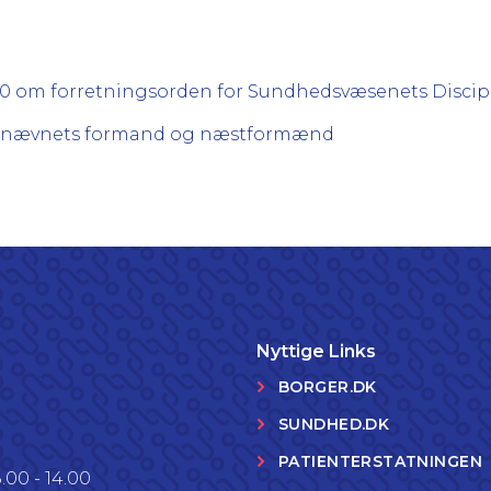
2010 om forretningsorden for Sundhedsvæsenets Disci
inærnævnets formand og næstformænd
Nyttige Links
BORGER.DK
SUNDHED.DK
PATIENTERSTATNINGEN
.00 - 14.00