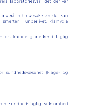
lå laboratoriesvar, idet der var
hinder/slimhindesekreter, der kan
smerter i underlivet. Klamydia
for almindelig anerkendt faglig
for sundhedsvæsenet (klage- og
g om sundhedsfaglig virksomhed