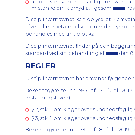
at det var sundhedsfagligt relevant at
mistanke om klamydia, ligesom
hav
Disciplinærnævnet kan oplyse, at klamydia
give blærebetændelseslignende symptom
behandles med antibiotika.
Disciplinærnævnet finder på den baggrund
standard ved sin behandling af
den 8.
REGLER
Disciplinærnævnet har anvendt følgende regl
Bekendtgørelse nr. 995 af 14. juni 20
erstatningsloven):
§ 2, stk. 1, om klager over sundhedsfagli
§ 3, stk. 1, om klager over sundhedsfagli
Bekendtgørelse nr. 731 af 8. juli 201