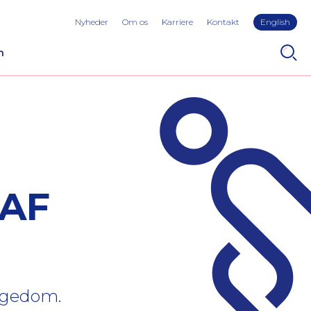
Nyheder
Om os
Karriere
Kontakt
English
n
AF
sygedom.