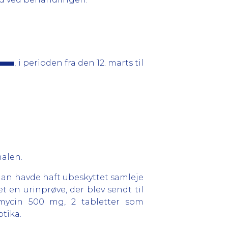
, i perioden fra den 12. marts til
alen.
 han havde haft ubeskyttet samleje
et en urinprøve, der blev sendt til
ycin 500 mg, 2 tabletter som
otika.