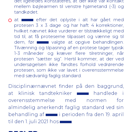
det ligeledes konstateres, at der ikke var kontakt
mellem bøjlearmen til venstre hjørnetand (-3) og
tandkødet.
at
efter det oplyste i alt har gået med
protesen 3 x 3 dage og har haft 4 korrektioner,
hvilket nævnet ikke vurderer er tilstrækkeligt med
tid til, at få proteserne tilpasset og vænne sig til
dem, før
valgte at opgive behandlingen.
Tilvænning og tilpasning af en protese tager typisk
1-3 måneder og kræver flere tilretninger, når
protesen ”sætter sig”. Hertil kommer, at der ved
undersøgelsen ikke fandtes forhold vedrørende
protesen, som ikke var lavet i overensstemmelse
med sædvanlig faglig standard.
Disciplinærnævnet finder på den baggrund,
at klinisk tandtekniker
handlede i
overensstemmelse med normen for
almindelig anerkendt faglig standard ved sin
behandling af
i perioden fra den 19. april
til den 1. juli 2021 hos
.