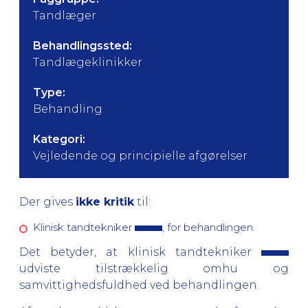
Tandlæger
Behandlingssted:
Tandlægeklinikker
Type:
Behandling
Kategori:
Vejledende og principielle afgørelser
Der gives
ikke kritik
til:
Klinisk tandtekniker
, for behandlingen.
Det betyder, at klinisk tandtekniker
udviste tilstrækkelig omhu og
samvittighedsfuldhed ved behandlingen.