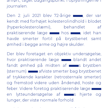
anført, taget udgangspunkt i oplysningerne i
journalen.
Den 2. juli 2021 blev 72-årige
, der var
kendt med forhøjet kolesterolindhold i blodet
(hyperkolesterolæmi), behandlet af
praktiserende læge
hos
, idet han
havde smerter fortil på brystbenet samt
ømhed i begge arme og højre skulder.
Der blev foretaget en objektiv undersøgelse,
hvor praktiserende læge
blandt andet
fandt ømhed på midten af
s brystben
(sternum).
afviste smerter bag brystbenet
af trykkende karakter (retrosternale smerter)
og fremstod videre uden åndenød, hoste og
feber. Videre foretog praktiserende læge
en lytteundersøgelse af
s hjerte og
lunger, der viste normale forhold.