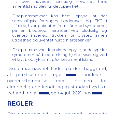
frit over hovedet, samtidig med at hans
almentilstand blev fundet upåvirket.
Disciplinærnævnet kan hertil oplyse, at der
sædvanligvis foretages blodprøver og EKG i
tilfælde, hvor patienten fremstår med symptomer
på en blodprop, herunder ved pludselig og
uventet åndenød, trykken for brystet, almen
utilpashed og uventet hurtig hjertebanken.
Disciplinærnævnet kan videre oplyse, at de typiske
symptomer på blod omkring hjertet viser sig ved
et lavt blodtryk samt påvirket almentilstand.
Disciplinærnævnet finder på den baggrund,
at praktiserende læge
handlede i
overensstemmelse med normen for
almindelig anerkendt faglig standard ved sin
behandling af
, den 4. juli 2021, hos
.
REGLER
Disciplinærnævnet har anvendt følgende