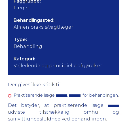
Faggruppe:
Læger
Behandlingssted:
Almen praksis/vagtlæger
Type:
Behandling
Kategori:
Vejledende og principielle afgørelser
Der gives ikke kritik til:
Praktiserende læge
,
, for behandlingen.
Det betyder, at praktiserende læge
udviste tilstrækkelig omhu og
samvittighedsfuldhed ved behandlingen.