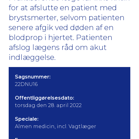
for at afslutte en patient med
brystsmerter, selvom patienten
senere afgik ved døden af en
blodprop i hjertet. Patienten
afslog lægens råd om akut
indlæggelse.
Sagsnummer:
22DNU16
Offentliggørelsesdato:
torsdag den 28. april 2022
Speciale:
Almen medicin, incl. Vagtlæger