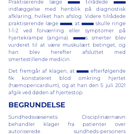
Praktiserende læge
tilrådede
indlæggelse med henblik på diagnostisk
afklaring, hvilket han afslog. Videre tilrådede
praktiserende læge
, at
skulle ringe
1-1-2 ved forværring eller symptomer på
hjertekrampe (angina).
s smerter blev
vurderet til at være muskulært betinget, og
han blev herefter afsluttet med
smertestillende medicin.
Det fremgår af klagen, at
efterfølgende
fik konstateret blod omkring hjertet
(hæmopericardium), og at han den 5. juli 2021
afgik ved døden af hjertestop.
BEGRUNDELSE
Sundhedsvæsenets Disciplinærnævn
behandler klager fra patienter over
autoriserede sundheds-personers