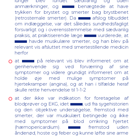
lunger blev fundet sædvanlig og uden
anmærkninger, og
benægtede at have
trykken for brystet og smerter bag brystbenet
(retrosternale smerter). Da
afslog tilbuddet
om indlæggelse, var det således sundhedsfagligt
forsvarligt og i overensstemmelse med sædvanlig
praksis, at praktiserende læge
vurderede, at
havde muskulære smerter, og han blev på
relevant vis afsluttet med smertestillende medicin
herfor
at
på relevant vis blev informeret om at
genhenvende sig ved forværring af sine
symptomer og videre grundigt informeret om at
holde øje med mulige symptomer på
hjertekramper (angina), og at han i tilfælde heraf
skulle rette henvendelse til 1-1-2
at der ikke var indikation for foretagelse af
blodprøver og EKG, idet
, ud fra sygehistorien
og den objektive undersøgelse, fremstod med
smerter, der var muskulært betingede og ikke
med symptomer på blod omkring hjertet
(hæmopericardium).
fremstod uden
åndenød, hoste og feber og kunne løfte sine arme