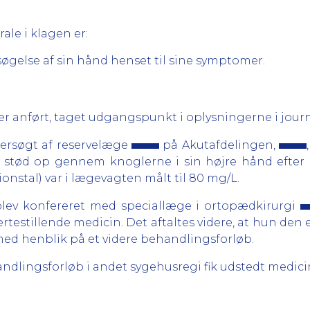
ale i klagen er:
øgelse af sin hånd henset til sine symptomer.
 anført, taget udgangspunkt i oplysningerne i journ
rsøgt af reservelæge
på Akutafdelingen,
 stød op gennem knoglerne i sin højre hånd efter 
ionstal) var i lægevagten målt til 80 mg/L.
 blev konfereret med speciallæge i ortopædkirurgi
testillende medicin. Det aftaltes videre, at hun den 
 med henblik på et videre behandlingsforløb.
andlingsforløb i andet sygehusregi fik udstedt medici