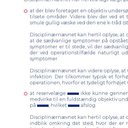
at der blev foretaget en objektiv under
tilsete områder. Videre blev der ved e
smule gullig væske ved den ene k-tråd (s
Disciplinærnævnet kan hertil oplyse, at d
at de sædvanlige symptomer på opstået 
symptomer er til stede, vil der sædvanli
der ved operationstilfælde naturligt ud
symptomer.
Disciplinærnævnet kan videre oplyse, at 
infektion. Der tilkommer typisk et forh
operationen, hvorfor et tydeligt forhøje
at reservelæge
ikke kunne gennemf
medvirke til en fuldstændig objektiv un
på
, hvilket
afslog.
Disciplinærnævnet kan hertil oplyse, at d
indblik omkring det sted, hvor der er m