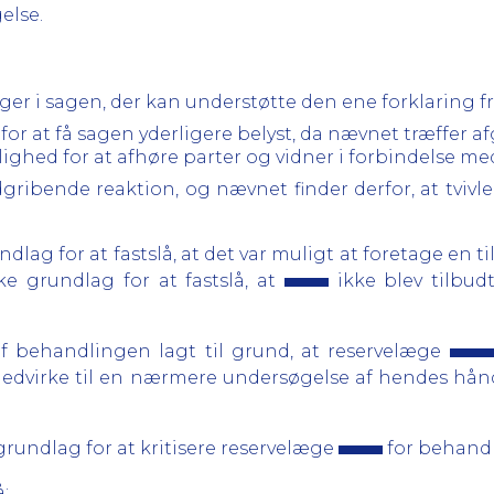
else.
nger i sagen, der kan understøtte den ene forklaring 
r at få sagen yderligere belyst, da nævnet træffer afg
ghed for at afhøre parter og vidner i forbindelse m
dgribende reaktion, og nævnet finder derfor, at tviv
dlag for at fastslå, at det var muligt at foretage en 
ke grundlag for at fastslå, at
ikke blev tilbud
f behandlingen lagt til grund, at reservelæge
t medvirke til en nærmere undersøgelse af hendes hån
grundlag for at kritisere reservelæge
for behand
: