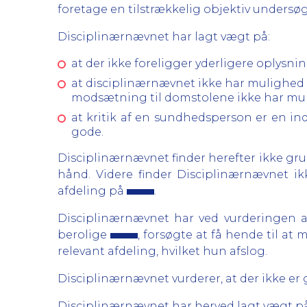
foretage en tilstrækkelig objektiv undersøg
Disciplinærnævnet har lagt vægt på:
at der ikke foreligger yderligere oplysni
at disciplinærnævnet ikke har mulighed fo
modsætning til domstolene ikke har muli
at kritik af en sundhedsperson er en in
gode.
Disciplinærnævnet finder herefter ikke grun
hånd. Videre finder Disciplinærnævnet ik
afdeling på
.
Disciplinærnævnet har ved vurderingen a
berolige
, forsøgte at få hende til a
relevant afdeling, hvilket hun afslog.
Disciplinærnævnet vurderer, at der ikke er 
Disciplinærnævnet har herved lagt vægt på