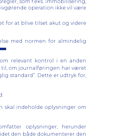
regler, som f.eks. immobilisering,
stivgørende operation ikke vil være
 for at blive tilset akut og videre
lse med normen for almindelig
.
 om relevant kontrol i en anden
g til, om journalføringen har været
g standard”. Dette er udtryk for,
d.
len skal indeholde oplysninger om
omfatter oplysninger, herunder
l, idet den både dokumenterer den