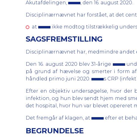
Akutafdelingen,
, den 16. august 2020.
Disciplinærnævnet har forstået, at det centr
at
ikke modtog tilstrækkelig unders
SAGSFREMSTILLING
Disciplinærnævnet har, medmindre andet er
Den 16. august 2020 blev 31-årige
unde
på grund af hævelse og smerter i form af
håndled primo juni 2020.
s CRP (infekt
Efter en objektiv undersøgelse, hvor der
infektion, og hun blev sendt hjem med smer
det hospital, hvor hun var blevet opereret
Det fremgår af klagen, at
efter et beh
BEGRUNDELSE