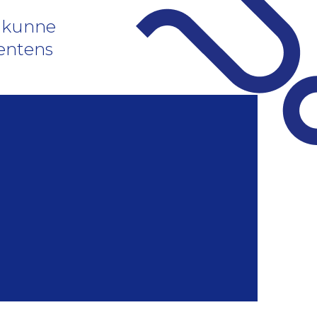
e kunne
ientens
g