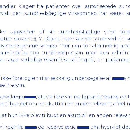
dler klager fra patienter over autoriserede sun
vidt den sundhedsfaglige virksomhed har været kri
er udøvelsen af sit sundhedsfaglige virke for
sationslovens § 17. Disciplinærnævnet tager ved sin v
 overensstemmelse med ”normen for almindelig anerk
en almindelig god sundhedsperson med den erfar
 tager ved afgørelsen ikke stilling til, om patient
ikke foretog en tilstrækkelig undersøgelse af
s 
gsel herom.
eservelæge
, at det ikke var muligt at foretage en
log tilbuddet om en akuttid i en anden relevant afdel
, at hun ikke blev tilbudt en akuttid i en anden relev
ninger fra
og reservelæge
om, hvorvidt det 