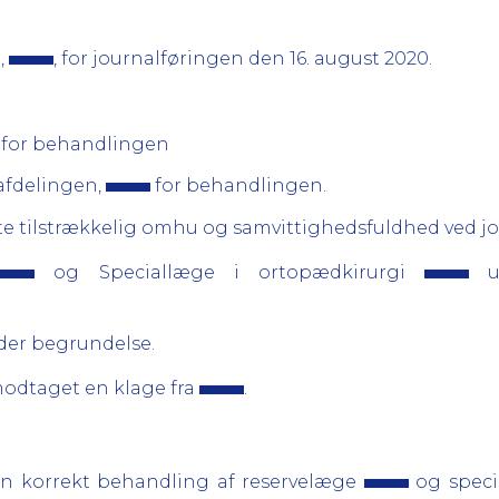
,
, for journalføringen den 16. august 2020.
, for behandlingen
tafdelingen,
for behandlingen.
te tilstrækkelig omhu og samvittighedsfuldhed ved j
og Speciallæge i ortopædkirurgi
ud
er begrundelse.
odtaget en klage fra
.
n korrekt behandling af reservelæge
og speci