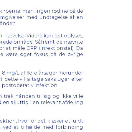
ng knoerne, men ingen rødme på de
domgivelser med undtagelse af en
hånden.
år hævelse. Videre kan det oplyses,
cerede område. Såfremt de nævnte
r at måle CRP (infektionstal). Da
ælde være øget fokus på de øvrige
 8 mg/L af flere årsager, herunder
 dette vil aftage seks uger efter
 postoperativ infektion.
n trak hånden til sig og ikke ville
en akuttid i en relevant afdeling
ktion, hvorfor det kræver et fuldt
et ved et tilfælde med forbinding