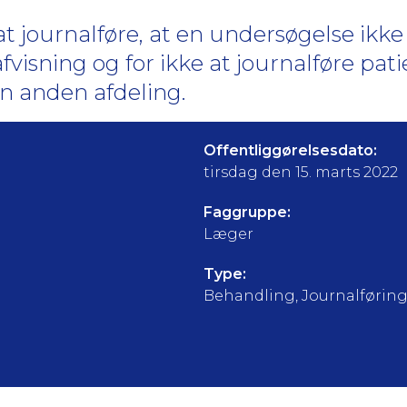
 at journalføre, at en undersøgelse ikk
visning og for ikke at journalføre pat
en anden afdeling.
Offentliggørelsesdato:
tirsdag den 15. marts 2022
Faggruppe:
Læger
Type:
Behandling, Journalførin