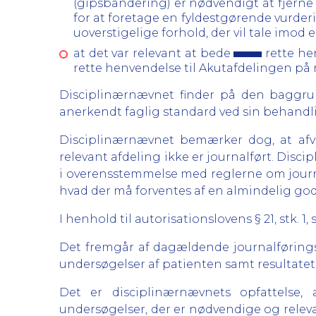
(gipsbandering) er nødvendigt at fjerne 
for at foretage en fyldestgørende vurderi
uoverstigelige forhold, der vil tale imod e
at det var relevant at bede
rette hen
rette henvendelse til Akutafdelingen på n
Disciplinærnævnet finder på den baggru
anerkendt faglig standard ved sin behandl
Disciplinærnævnet bemærker dog, at afv
relevant afdeling ikke er journalført. Disc
i overensstemmelse med reglerne om journa
hvad der må forventes af en almindelig god
I henhold til autorisationslovens § 21, stk. 
Det fremgår af dagældende journalføringsbe
undersøgelser af patienten samt resultatet 
Det er disciplinærnævnets opfattelse, 
undersøgelser, der er nødvendige og relev