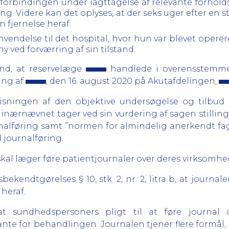
forbindingen under iagttagelse af relevante forholds
ng. Videre kan det oplyses, at der seks uger efter en 
n fjernelse heraf.
vendelse til det hospital, hvor hun var blevet opereret
y ved forværring af sin tilstand.
nd, at reservelæge
handlede i overensstemme
ing af
, den 16. august 2020 på Akutafdelingen,
isningen af den objektive undersøgelse og tilbud
iplinærnævnet tager ved sin vurdering af sagen stillin
lføring samt ”normen for almindelig anerkendt fagli
 journalføring.
1, skal læger føre patientjournaler over deres virksomhe
kendtgørelses § 10, stk. 2, nr. 2, litra b, at journa
heraf.
at sundhedspersoners pligt til at føre journal 
ante for behandlingen. Journalen tjener flere formå