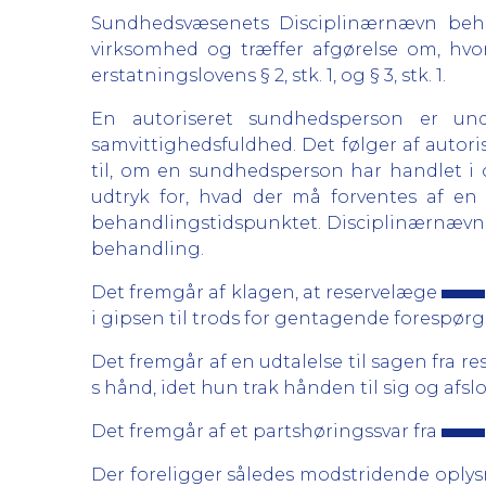
Sundhedsvæsenets Disciplinærnævn behan
virksomhed og træffer afgørelse om, hvor
erstatningslovens § 2, stk. 1, og § 3, stk. 1.
En autoriseret sundhedsperson er und
samvittighedsfuldhed. Det følger af autori
til, om en sundhedsperson har handlet i
udtryk for, hvad der må forventes af 
behandlingstidspunktet. Disciplinærnævnet
behandling.
Det fremgår af klagen, at reservelæge
i gipsen til trods for gentagende forespør
Det fremgår af en udtalelse til sagen fra r
s hånd, idet hun trak hånden til sig og afs
Det fremgår af et partshøringssvar fra
Der foreligger således modstridende oplys