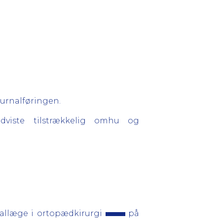
ournalføringen.
viste tilstrækkelig omhu og
allæge i ortopædkirurgi
på