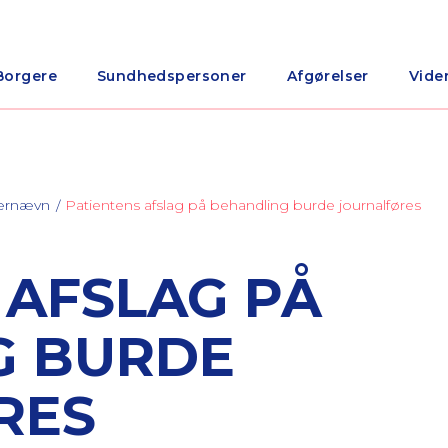
Borgere
Sundhedspersoner
Afgørelser
Vide
nærnævn
Patientens afslag på behandling burde journalføres
 AFSLAG PÅ
G BURDE
RES