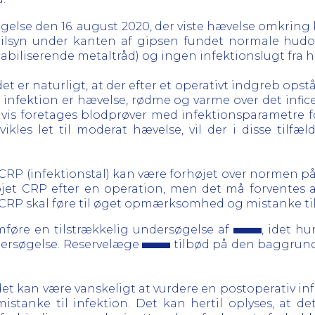
søgelse den 16. august 2020, der viste hævelse omkri
t tilsyn under kanten af gipsen fundet normale hu
tabiliserende metaltråd) og ingen infektionslugt fra 
et er naturligt, at der efter et operativt indgreb opst
infektion er hævelse, rødme og varme over det infi
gvis foretages blodprøver med infektionsparametre fo
vikles let til moderat hævelse, vil der i disse tilf
CRP (infektionstal) kan være forhøjet over normen på
øjet CRP efter en operation, men det må forventes at
t CRP skal føre til øget opmærksomhed og mistanke til
øre en tilstrækkelig undersøgelse af
, idet hu
dersøgelse. Reservelæge
tilbød på den baggrund 
et kan være vanskeligt at vurdere en postoperativ infe
istanke til infektion. Det kan hertil oplyses, at d