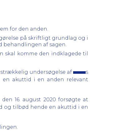
frem for den anden.
ørelse på skriftligt grundlag og i
ed behandlingen af sagen.
len skal komme den indklagede til
tilstrækkelig undersøgelse af
s
t en akuttid i en anden relevant
den 16. august 2020 forsøgte at
d og tilbød hende en akuttid i en
lingen.