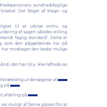
dhedspersoners sundhedsfaglige
tisabel. Det følger af klage- og
pligtet til at udvise omhu og
urdering af sagen således stilling
endt faglig standard”. Dette er
ing, som den pågældende har på
en har modtaget den bedst mulige
hånd, idet han bl.a. ikke løftede op
 tilstrækkelig undersøgelse af
ing på
.
ant afdeling på
.
var muligt af fjerne gipsen for at