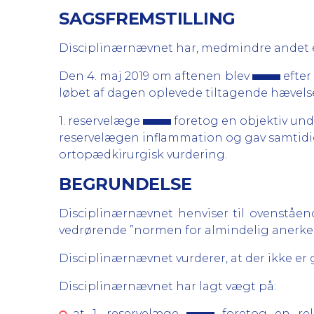
SAGSFREMSTILLING
Disciplinærnævnet har, medmindre andet er
Den 4. maj 2019 om aftenen blev
efter
løbet af dagen oplevede tiltagende hævel
1. reservelæge
foretog en objektiv unde
reservelægen inflammation og gav samtidi
ortopædkirurgisk vurdering.
BEGRUNDELSE
Disciplinærnævnet henviser til ovenståe
vedrørende ”normen for almindelig anerken
Disciplinærnævnet vurderer, at der ikke er g
Disciplinærnævnet har lagt vægt på:
at 1. reservelæge
foretog en rel