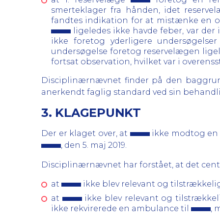
smerteklager fra hånden, idet reserve
fandtes indikation for at mistænke en ov
ligeledes ikke havde feber, var der
ikke foretog yderligere undersøgelse
undersøgelse foretog reservelægen ligele
fortsat observation, hvilket var i overe
Disciplinærnævnet finder på den baggrun
anerkendt faglig standard ved sin behandl
3. KLAGEPUNKT
Der er klaget over, at
ikke modtog en 
, den 5. maj 2019.
Disciplinærnævnet har forstået, at det centr
at
ikke blev relevant og tilstrækkel
at
ikke blev relevant og tilstrækk
ikke rekvirerede en ambulance til
, 