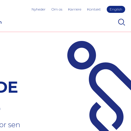
Nyheder
Om os
Karriere
Kontakt
English
n
DE
L
or sen