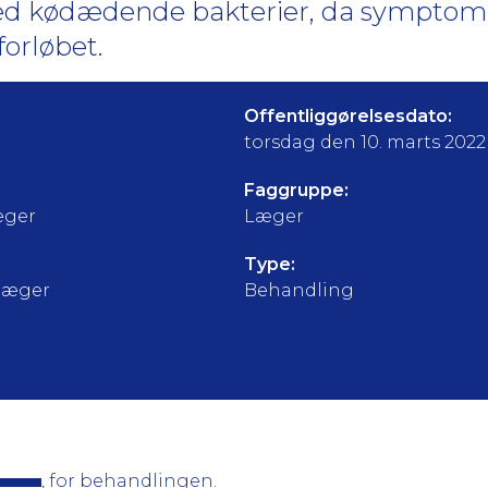
med kødædende bakterier, da symptomb
forløbet.
Offentliggørelsesdato:
torsdag den 10. marts 2022
Faggruppe:
æger
Læger
Type:
tlæger
Behandling
, for behandlingen.