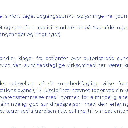
 anført, taget udgangspunkt i oplysningerne i journ
 og syet af en medicinstuderende på Akutafdelinge
(langefinger og ringfinger).
dler klager fra patienter over autoriserede sun
vidt den sundhedsfaglige virksomhed har været kri
er udøvelsen af sit sundhedsfaglige virke for
sationslovens § 17. Disciplinærnævnet tager ved sin v
 overensstemmelse med ”normen for almindelig anerk
en almindelig god sundhedsperson med den erfar
 tager ved afgørelsen ikke stilling til, om patient