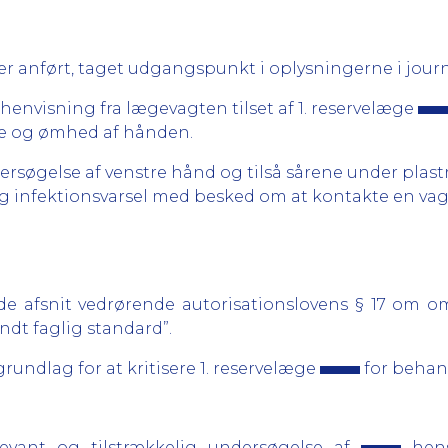
 anført, taget udgangspunkt i oplysningerne i journ
 henvisning fra lægevagten tilset af 1. reservelæge
se og ømhed af hånden.
rsøgelse af venstre hånd og tilså sårene under plastr
g infektionsvarsel med besked om at kontakte en va
nde afsnit vedrørende autorisationslovens § 17 om 
dt faglig standard”.
rundlag for at kritisere 1. reservelæge
for behan
evant og tilstrækkelig undersøgelse af
hens