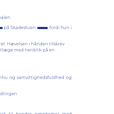
alen.
på Skadestuen,
, fordi hun i
et. Hævelsen i hånden tilskrev
gtlæge med henblik på en
omhu og samvittighedsfuldhed og
dlingen.
et til hendes symptomer med