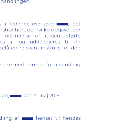
ehandlingen.
is af ledende overlæge
, idet
instruktion, og hvilke opgaver der
forbindelse for, at den udførte
res af og uddelegeres til en
elå en relevant instruks for den
melse med normen for almindelig
uen,
, den 4. maj 2019.
ndling af
henset til hendes