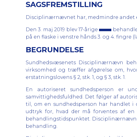
SAGSFREMSTILLING
Disciplinærnævnet har, medmindre andet er
Den 3. maj 2019 blev 17-årige
behandlet
på en flaske i venstre hånds 3. og 4. fingre 
BEGRUNDELSE
Sundhedsvæsenets Disciplinærnævn behan
virksomhed og træffer afgørelse om, hvor
erstatningslovens § 2, stk. 1, og § 3, stk. 1.
En autoriseret sundhedsperson er und
samvittighedsfuldhed. Det følger af autori
til, om en sundhedsperson har handlet i
udtryk for, hvad der må forventes af 
behandlingstidspunktet. Disciplinærnævnet
behandling.