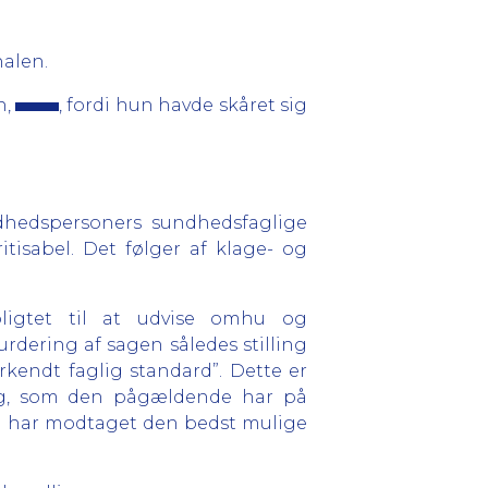
alen.
n,
, fordi hun havde skåret sig
dhedspersoners sundhedsfaglige
tisabel. Det følger af klage- og
pligtet til at udvise omhu og
urdering af sagen således stilling
endt faglig standard”. Dette er
ing, som den pågældende har på
en har modtaget den bedst mulige