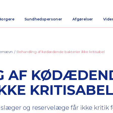
Borgere
Sundhedspersoner
Afgørelser
Vide
nærnævn
Behandling af kødædende bakterier ikke kritisabel
G AF KØDÆDEN
KKE KRITISABE
slæger og reservelæge får ikke kritik f