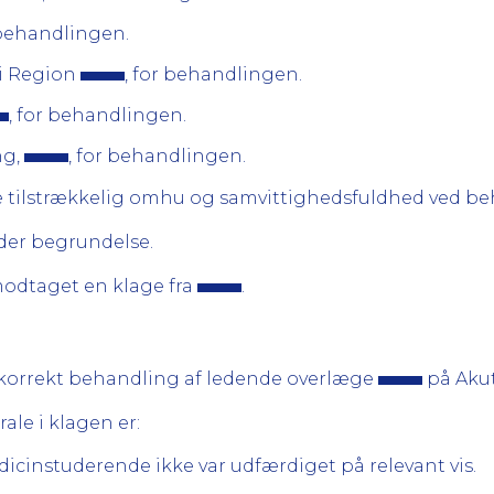
 behandlingen.
i Region
, for behandlingen.
, for behandlingen.
ng,
, for behandlingen.
ste tilstrækkelig omhu og samvittighedsfuldhed ved b
er begrundelse.
odtaget en klage fra
.
korrekt behandling af ledende overlæge
på Aku
ale i klagen er:
dicinstuderende ikke var udfærdiget på relevant vis.