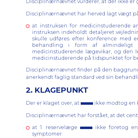
Disciplinærnævnet vurderer, at der ikke er
Disciplinærnævnet har herved lagt vægt på
at instruksen for medicinstuderende a
instruksen indeholdt detaljeret vejledni
skulle udføres efter konference med e
behandling i form af almindeligt 
medicinstuderende lægevikar, og den le
medicinstuderende på tidspunktet for 
Disciplinærnævnet finder på den baggrun
anerkendt faglig standard ved sin behandl
2. KLAGEPUNKT
Der er klaget over, at
ikke modtog en k
Disciplinærnævnet har forstået, at det centr
at 1. reservelæge
ikke foretog en
symptomer.