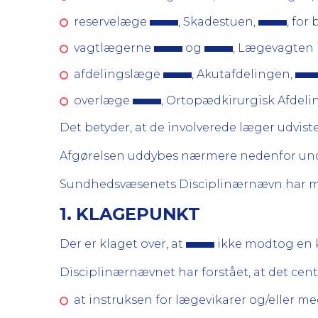
reservelæge
, Skadestuen,
, for
vagtlægerne
og
, Lægevagten 
afdelingslæge
, Akutafdelingen,
overlæge
, Ortopædkirurgisk Afdeli
Det betyder, at de involverede læger udvi
Afgørelsen uddybes nærmere nedenfor und
Sundhedsvæsenets Disciplinærnævn har m
1. KLAGEPUNKT
Der er klaget over, at
ikke modtog en 
Disciplinærnævnet har forstået, at det centr
at instruksen for lægevikarer og/eller me