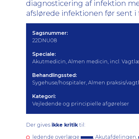
diagnosticering af infektion 
afslørede infektionen før sent i 
Sagsnummer:
22DNU08
Speciale:
Akutmedicin, Almen medicin, incl. Vagtl
Behandlingssted:
Sygehuse/hospitaler, Almen praksis/vag
Kategori:
Vejledende og principielle afgørelser
Der gives
ikke kritik
til:
ledende overlæge
, Akutafdelingen,