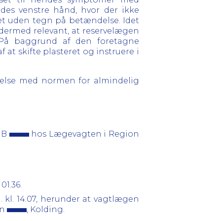
des venstre hånd, hvor der ikke
set uden tegn på betændelse. Idet
 dermed relevant, at reservelægen
. På baggrund af den foretagne
at skifte plasteret og instruere i
else med normen for almindelig
 B
hos Lægevagten i Region
 01.36.
. kl. 14.07, herunder at vagtlægen
on
, Kolding.