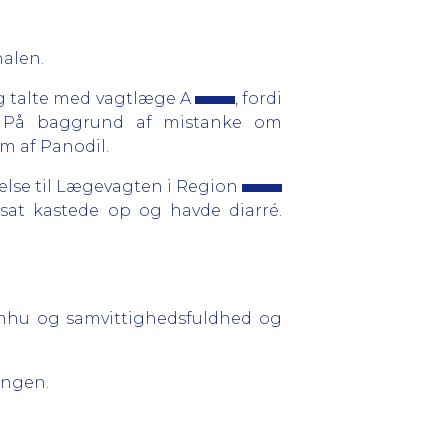
alen.
 talte med vagtlæge A
, fordi
é. På baggrund af mistanke om
m af Panodil.
else til Lægevagten i Region
sat kastede op og havde diarré.
omhu og samvittighedsfuldhed og
ingen.