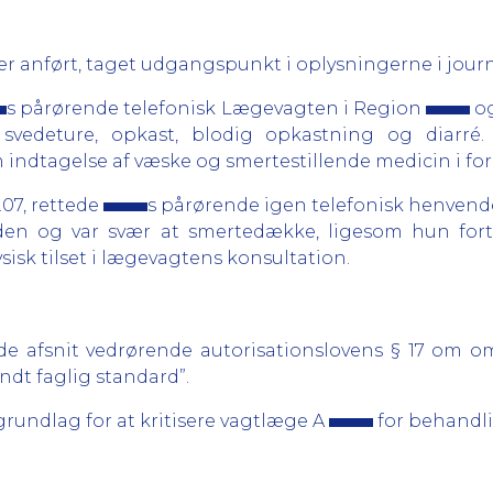
 anført, taget udgangspunkt i oplysningerne i journ
s pårørende telefonisk Lægevagten i Region
og
 svedeture, opkast, blodig opkastning og diarr
indtagelse af væske og smertestillende medicin i for
.07, rettede
s pårørende igen telefonisk henvend
nden og var svær at smertedække, ligesom hun fort
fysisk tilset i lægevagtens konsultation.
nde afsnit vedrørende autorisationslovens § 17 om 
dt faglig standard”.
grundlag for at kritisere vagtlæge A
for behandl