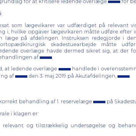
 grundlag for at kritisere ledende overlæge
for b
:
nsat som lægevikarer var udfærdiget på relevant v
ng i, hvilke opgaver lægevikaren måtte udføre efter 
n læge på afdelingen. Instruksen redegjorde i den 
ortopædkirurgisk skadestuearbejde måtte udfø
dende overlæge havde dermed sikret sig, at der for
behandlingen af
.
d, at ledende overlæge
handlede i overensstem
ing af
den 3. maj 2019 på Akutafdelingen,
.
orrekt behandling af 1. reservelæge
på Skadest
ale i klagen er:
 relevant og tilstrækkelig undersøgelse og beha