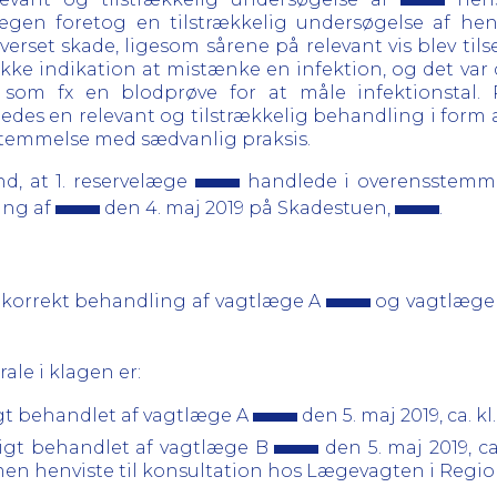
lægen foretog en tilstrækkelig undersøgelse af hen
erset skade, ligesom sårene på relevant vis blev til
 ikke indikation at mistænke en infektion, og det var
r som fx en blodprøve for at måle infektionstal
des en relevant og tilstrækkelig behandling i form af 
nsstemmelse med sædvanlig praksis.
d, at 1. reservelæge
handlede i overensstemm
ing af
den 4. maj 2019 på Skadestuen,
.
korrekt behandling af vagtlæge A
og vagtlæge
ale i klagen er:
igt behandlet af vagtlæge A
den 5. maj 2019, ca. kl.
eligt behandlet af vagtlæge B
den 5. maj 2019, ca
men henviste til konsultation hos Lægevagten i Regi