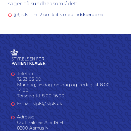
sager på sundhedsområdet:
§ 3, stk. 1, nr. 2 om kritik med indskærpelse
Telefon
72 33 05 00
Mandag, tirsdag, onsdag og fredag: kl. 8.00 -
14.00
Torsdag: kl. 8.00-16.00
E-mail: stpk@stpk.dk
Adresse
Olof Palmes Allé 18 H
8200 Aarhus N