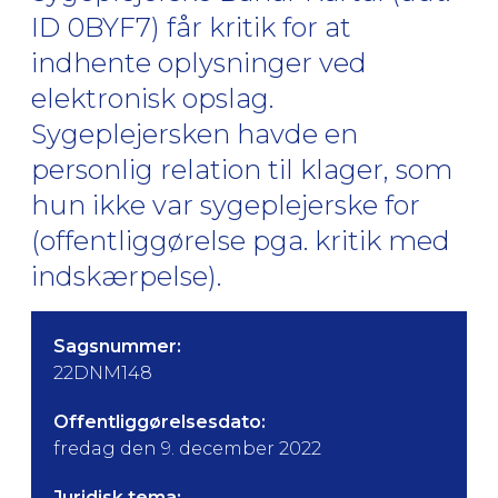
ID 0BYF7) får kritik for at
indhente oplysninger ved
elektronisk opslag.
Sygeplejersken havde en
personlig relation til klager, som
hun ikke var sygeplejerske for
(offentliggørelse pga. kritik med
indskærpelse).
Sagsnummer:
22DNM148
Offentliggørelsesdato:
fredag den 9. december 2022
Juridisk tema: