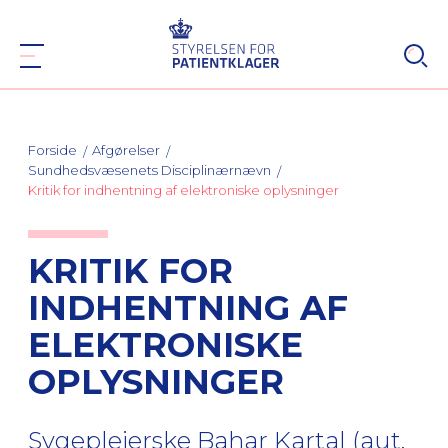
Forside
Afgørelser
Sundhedsvæsenets Disciplinærnævn
Kritik for indhentning af elektroniske oplysninger
KRITIK FOR
INDHENTNING AF
ELEKTRONISKE
OPLYSNINGER
Sygeplejerske Bahar Kartal (aut.