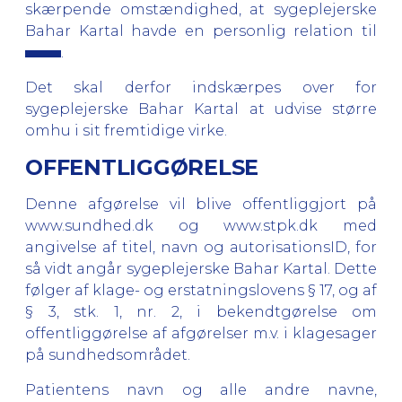
skærpende omstændighed, at sygeplejerske
Bahar Kartal havde en personlig relation til
.
Det skal derfor indskærpes over for
sygeplejerske Bahar Kartal at udvise større
omhu i sit fremtidige virke.
OFFENTLIGGØRELSE
Denne afgørelse vil blive offentliggjort på
www.sundhed.dk
og
www.stpk.dk
med
angivelse af titel, navn og autorisationsID, for
så vidt angår sygeplejerske Bahar Kartal. Dette
følger af klage- og erstatningslovens § 17, og af
§ 3, stk. 1, nr. 2, i bekendtgørelse om
offentliggørelse af afgørelser m.v. i klagesager
på sundhedsområdet.
Patientens navn og alle andre navne,