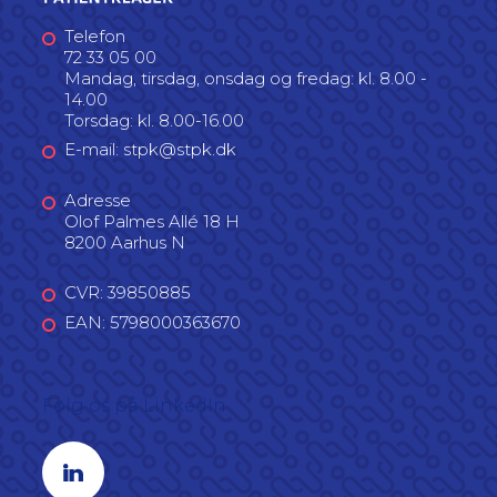
Telefon
72 33 05 00
Mandag, tirsdag, onsdag og fredag: kl. 8.00 -
14.00
Torsdag: kl. 8.00-16.00
E-mail: stpk@stpk.dk
Adresse
Olof Palmes Allé 18 H
8200 Aarhus N
CVR: 39850885
EAN: 5798000363670
Følg os på LinkedIn
Linkedin profil