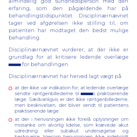
almindelig god sundhedsperson med den
erfaring, som den pågældende har på
behandlingstidspunktet. Disciplinærnævnet
tager ved afgørelsen ikke stilling til, om
patienten har modtaget den bedst mulige
behandling.
Disciplinærnævnet vurderer, at der ikke er
grundlag for at kritisere ledende overlæge
for behandlingen.
Disciplinærnævnet har herved lagt vægt på:
at der ikke var indikation for, at ledende overlæge
sendte røntgenbillederne til
s praktiserende
læge. Sædvanligvis er det ikke røntgenbillederne,
men beskrivelsen, der bliver sendt til patientens
praktiserende læge.
at der i henvisningen ikke forelå oplysninger om
mistanke om alvorlig lidelse, som krævede akut
udredning eller subakut undersøgelse og
beskrivelse, ligesom henvisningen ikke indeholdt