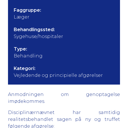
Faggruppe:
Læger
Behandlingssted:
Sygehuse/hospitaler
Type:
Behandling
Kategori:
Vejledende og principielle afgørelser
Anmodningen om genoptagelse
imødekommes.
Disciplinærnævnet har samtidig
realitetsbehandlet sagen på ny og truffet
følgende afgørelse: