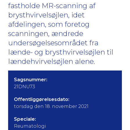
fastholde MR-scanning af
brysthvirvelsøjlen, idet
afdelingen, som foretog
scanningen, ændrede
undersøgelsesområdet fra
lænde- og brysthvirvelsøjlen til
lændehvirvelsøjlen alene.
Sagsnummer:
21DNU73
Offentliggørelsesdato:
torsdag den 18. november 2021
Speciale:
Reumatologi