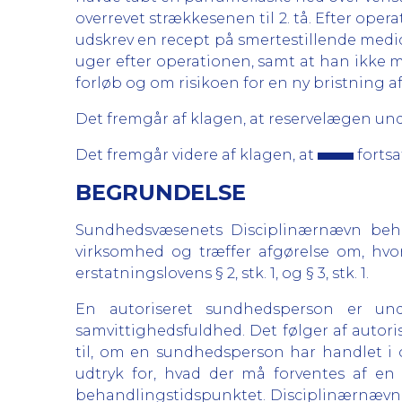
overrevet strækkesenen til 2. tå. Efter oper
udskrev en recept på smertestillende medi
uger efter operationen, samt at han ikke m
forløb og om risikoen for en ny bristning 
Det fremgår af klagen, at reservelægen un
Det fremgår videre af klagen, at
fortsa
BEGRUNDELSE
Sundhedsvæsenets Disciplinærnævn behan
virksomhed og træffer afgørelse om, hvor
erstatningslovens § 2, stk. 1, og § 3, stk. 1.
En autoriseret sundhedsperson er und
samvittighedsfuldhed. Det følger af autori
til, om en sundhedsperson har handlet i
udtryk for, hvad der må forventes af 
behandlingstidspunktet. Disciplinærnævnet