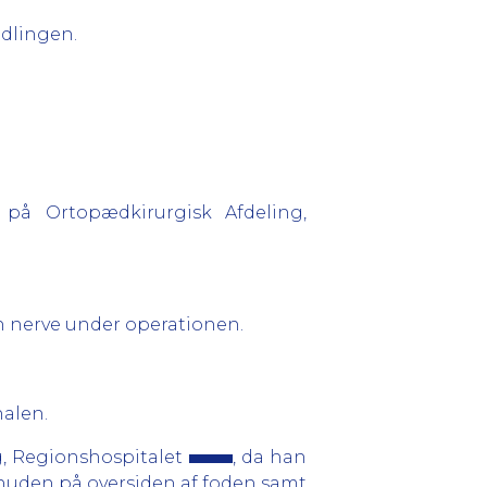
dlingen.
på Ortopædkirurgisk Afdeling,
en nerve under operationen.
alen.
, Regionshospitalet
, da han
 huden på oversiden af foden samt