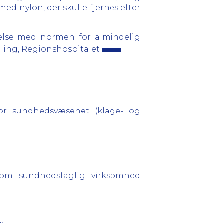
ed nylon, der skulle fjernes efter
lse med normen for almindelig
eling, Regionshospitalet
.
for sundhedsvæsenet (klage- og
g om sundhedsfaglig virksomhed