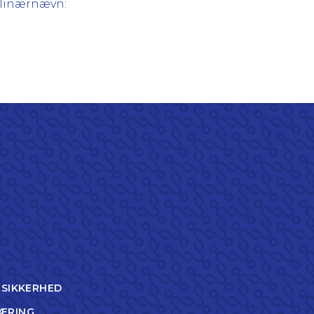
plinærnævn:
TSIKKERHED
ÆRING