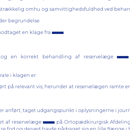
lstrækkelig omhu og samvittighedsfuldhed ved behan
er begrundelse.
odtaget en klage fra
.
og en korrekt behandling af reservelæge
ale i klagen er:
ført på relevant vis, herunder at reservelægen ramte 
 anført, taget udgangspunkt i oplysningerne i journ
t af reservelæge
på Ortopædkirurgisk Afdeling
re fod og derved havde pådraget sig en lille flænge i