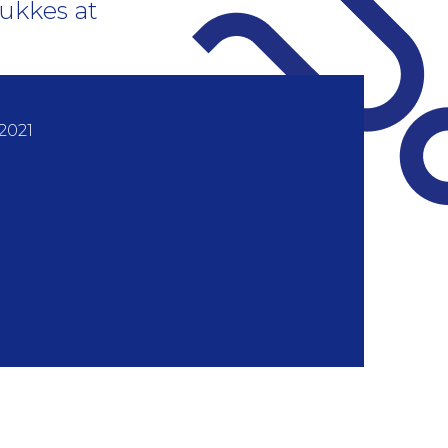
ukkes at
2021