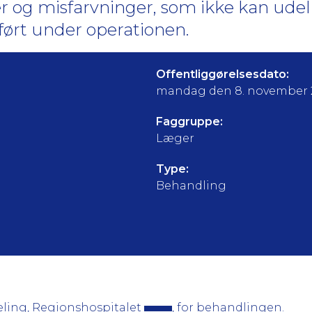
r og misfarvninger, som ikke kan udel
ført under operationen.
Offentliggørelsesdato:
mandag den 8. november 
Faggruppe:
Læger
Type:
Behandling
eling, Regionshospitalet
, for behandlingen.