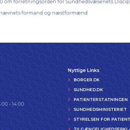
2010 om forretningsorden for Sundhedsvæsenets Disci
inærnævnets formand og næstformænd
Nyttige Links
BORGER.DK
SUNDHED.DK
PATIENTERSTATNINGEN
.00 - 14.00
SUNDHEDSMINISTERIET
STYRELSEN FOR PATIEN
TILGÆNGELIGHEDSERKL