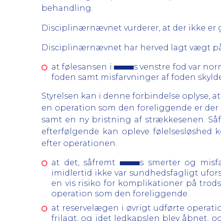
behandling.
Disciplinærnævnet vurderer, at der ikke er 
Disciplinærnævnet har herved lagt vægt på
at følesansen i
s venstre fod var nor
foden samt misfarvninger af foden skylde
Styrelsen kan i denne forbindelse oplyse, at 
en operation som den foreliggende er der r
samt en ny bristning af strækkesenen. Så
efterfølgende kan opleve følelsesløshed 
efter operationen.
at det, såfremt
s smerter og misf
imidlertid ikke var sundhedsfagligt ufor
en vis risiko for komplikationer på trod
operation som den foreliggende.
at reservelægen i øvrigt udførte operat
frilagt, og idet ledkapslen blev åbnet, 