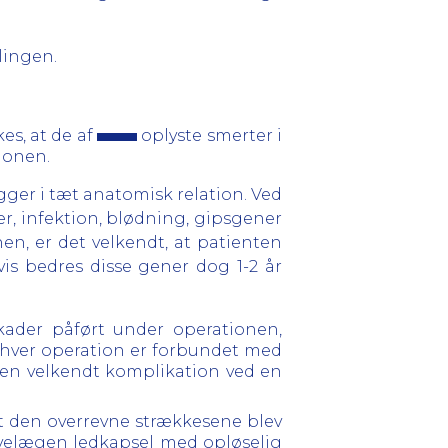
lingen.
es, at de af
oplyste smerter i
ionen.
ligger i tæt anatomisk relation. Ved
r, infektion, blødning, gipsgener
n, er det velkendt, at patienten
is bedres disse gener dog 1-2 år
kader påført under operationen,
 enhver operation er forbundet med
er en velkendt komplikation ved en
det den overrevne strækkesene blev
servelægen ledkapsel med opløselig