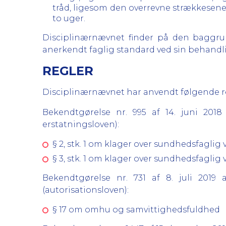
tråd, ligesom den overrevne strækkesene 
to uger.
Disciplinærnævnet finder på den baggru
anerkendt faglig standard ved sin behandl
REGLER
Disciplinærnævnet har anvendt følgende regl
Bekendtgørelse nr. 995 af 14. juni 20
erstatningsloven):
§ 2, stk. 1 om klager over sundhedsfagli
§ 3, stk. 1 om klager over sundhedsfagli
Bekendtgørelse nr. 731 af 8. juli 201
(autorisationsloven):
§ 17 om omhu og samvittighedsfuldhed