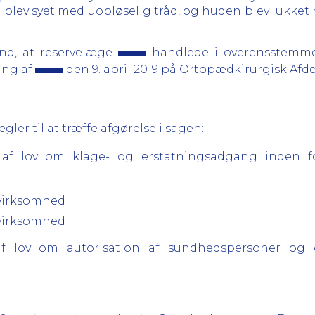
blev syet med uopløselig tråd, og huden blev lukket m
nd, at reservelæge
handlede i overensstemme
ing af
den 9. april 2019 på Ortopædkirurgisk Afd
er til at træffe afgørelse i sagen:
18 af lov om klage- og erstatningsadgang inden 
g virksomhed
g virksomhed
9 af lov om autorisation af sundhedspersoner o