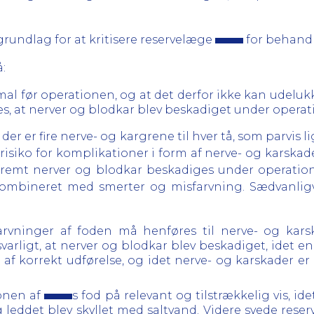
grundlag for at kritisere reservelæge
for behand
:
mal før operationen, og at det derfor ikke kan udelukk
s, at nerver og blodkar blev beskadiget under operat
der er fire nerve- og kargrene til hver tå, som parvis 
isiko for komplikationer i form af nerve- og karskade
fremt nerver og blodkar beskadiges under operatione
kombineret med smerter og misfarvning. Sædvanligv
arvninger af foden må henføres til nerve- og kars
svarligt, at nerver og blodkar blev beskadiget, idet
s af korrekt udførelse, og idet nerve- og karskader 
ionen af
s fod på relevant og tilstrækkelig vis, i
og leddet blev skyllet med saltvand. Videre syede re