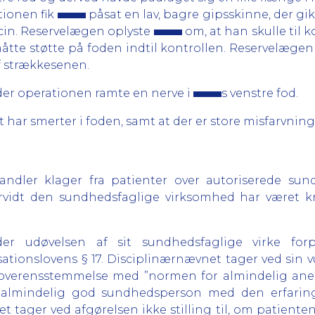
ationen fik
påsat en lav, bagre gipsskinne, der gi
cin. Reservelægen oplyste
om, at han skulle til 
åtte støtte på foden indtil kontrollen. Reservelægen
af strækkesenen.
der operationen ramte en nerve i
s venstre fod.
t har smerter i foden, samt at der er store misfarvnin
dler klager fra patienter over autoriserede sun
vidt den sundhedsfaglige virksomhed har været kri
er udøvelsen af sit sundhedsfaglige virke for
sationslovens § 17. Disciplinærnævnet tager ved sin v
 overensstemmelse med ”normen for almindelig anerk
en almindelig god sundhedsperson med den erfar
 tager ved afgørelsen ikke stilling til, om patient