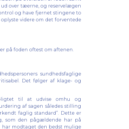
k ud over tæerne, og reservelægen
kontrol og have fjernet stingene to
 oplyste videre om det forventede
ger på foden oftest om aftenen.
dhedspersoners sundhedsfaglige
tisabel. Det følger af klage- og
pligtet til at udvise omhu og
urdering af sagen således stilling
endt faglig standard”. Dette er
ing, som den pågældende har på
en har modtaget den bedst mulige