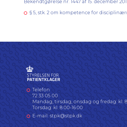
Bekendtgørelse nr. 1447 af 15. december 
§ 5, stk. 2 om kompetence for discipl
Telefon
72 33 05 00
Mandag, tirsdag, onsdag og fredag: kl. 8
Torsdag: kl. 8.00-16.00
E-mail: stpk@stpk.dk