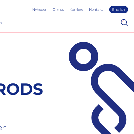
Nyheder
Om os
Karriere
Kontakt
English
n
TRODS
en