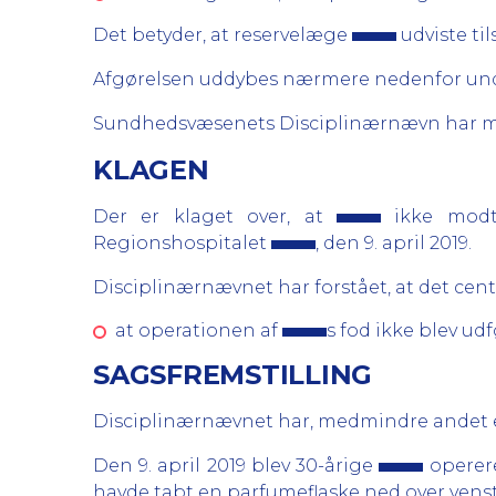
Det betyder, at reservelæge
udviste ti
Afgørelsen uddybes nærmere nedenfor und
Sundhedsvæsenets Disciplinærnævn har m
KLAGEN
Der er klaget over, at
ikke modt
Regionshospitalet
, den 9. april 2019.
Disciplinærnævnet har forstået, at det centr
at operationen af
s fod ikke blev ud
SAGSFREMSTILLING
Disciplinærnævnet har, medmindre andet er
Den 9. april 2019 blev 30-årige
operere
havde tabt en parfumeflaske ned over venst