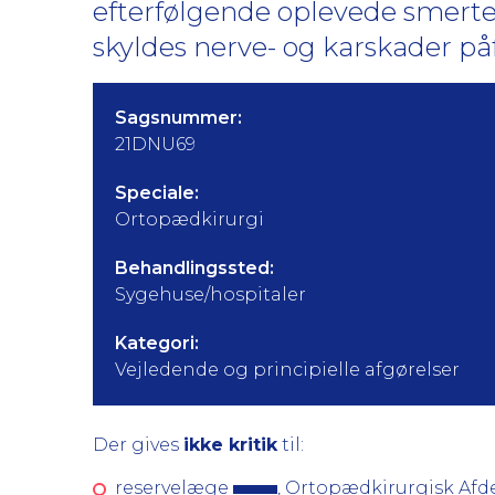
efterfølgende oplevede smerte
skyldes nerve- og karskader på
Sagsnummer:
21DNU69
Speciale:
Ortopædkirurgi
Behandlingssted:
Sygehuse/hospitaler
Kategori:
Vejledende og principielle afgørelser
Der gives
ikke kritik
til:
reservelæge
, Ortopædkirurgisk Afd