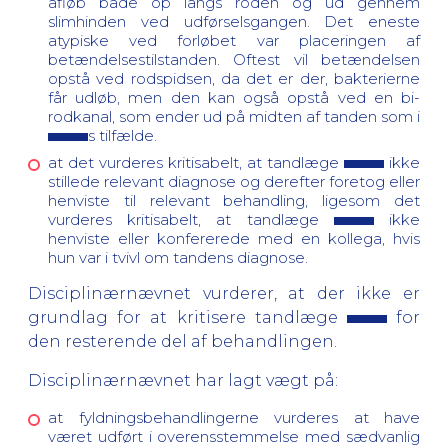
afløb både op langs roden og ud gennem
slimhinden ved udførselsgangen. Det eneste
atypiske ved forløbet var placeringen af
betændelsestilstanden. Oftest vil betændelsen
opstå ved rodspidsen, da det er der, bakterierne
får udløb, men den kan også opstå ved en bi-
rodkanal, som ender ud på midten af tanden som i
s tilfælde.
at det vurderes kritisabelt, at tandlæge
ikke
stillede relevant diagnose og derefter foretog eller
henviste til relevant behandling, ligesom det
vurderes kritisabelt, at tandlæge
ikke
henviste eller konfererede med en kollega, hvis
hun var i tvivl om tandens diagnose.
Disciplinærnævnet vurderer, at der ikke er
grundlag for at kritisere tandlæge
for
den resterende del af behandlingen.
Disciplinærnævnet har lagt vægt på:
at fyldningsbehandlingerne vurderes at have
været udført i overensstemmelse med sædvanlig