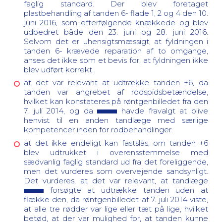
faglig standard. Der blev foretaget
plastbehandling af tanden 6- flade 1, 2 og 4 den 10.
juni 2016, som efterfølgende knækkede og blev
udbedret både den 23. juni og 28. juni 2016.
Selvom det er uhensigtsmæssigt, at fyldningen i
tanden 6- krævede reparation af to omgange,
anses det ikke som et bevis for, at fyldningen ikke
blev udført korrekt.
at det var relevant at udtrække tanden +6, da
tanden var angrebet af rodspidsbetændelse,
hvilket kan konstateres på røntgenbilledet fra den
7. juli 2014, og da
havde fravalgt at blive
henvist til en anden tandlæge med særlige
kompetencer inden for rodbehandlinger.
at det ikke endeligt kan fastslås, om tanden +6
blev udtrukket i overensstemmelse med
sædvanlig faglig standard ud fra det foreliggende,
men det vurderes som overvejende sandsynligt.
Det vurderes, at det var relevant, at tandlæge
forsøgte at udtrække tanden uden at
flække den, da røntgenbilledet af 7. juli 2014 viste,
at alle tre rødder var lige eller tæt på lige, hvilket
betød, at der var mulighed for, at tanden kunne