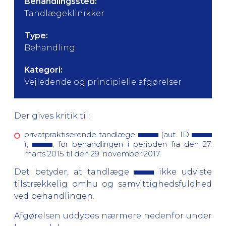
Behandlingssted:
Tandlægeklinikker
Type:
Behandling
Kategori:
Vejledende og principielle afgørelser
Der gives kritik til:
privatpraktiserende tandlæge
(aut. ID
),
, for behandlingen i perioden fra den 27.
marts 2015 til den 29. november 2017.
Det betyder, at tandlæge
ikke udviste
tilstrækkelig omhu og samvittighedsfuldhed
ved behandlingen.
Afgørelsen uddybes nærmere nedenfor under