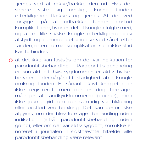
fjernes ved at rokke/trække den ud. Hvis det
senere viste sig umuligt, kunne tanden
efterfølgende flækkes og fjernes. At der ved
forsøget på at udtrække tanden opstod
komplikationer, hvor en del af knoglen fulgte med,
og at et lille stykke knogle efterfølgende blev
afstødt og dannede betændelse ved såret efter
tanden, er en normal komplikation, som ikke altid
kan forhindres.
at det ikke kan fastslås, om der var indikation for
parodontitisbehandling. Parodontitis-behandling
er kun aktuelt, hvis sygdommen er aktiv, hvilket
betyder, at der pågår et til stadighed tab af knogle
omkring tanden. Et sådant aktivt knogletab er
ikke registreret, men der er dog foretaget
målinger af tandkødslommerne (pocher), men
ikke journal-ført, om der samtidig var blødning
eller pusflod ved berøring. Det kan derfor ikke
afgøres, om der blev foretaget behandling uden
indikation (altså parodontitisbehandling uden
grund), eller om der var aktiv sygdom, som ikke er
noteret i journalen. I sidstnævnte tilfælde ville
parodontitisbehandling være relevant.