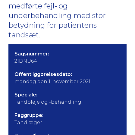
medførte fejl- og
underbehandling med stor
betydning for patientens
tandsæt.
Sagsnummer:
21DNU64
Offentliggørelsesdato:
mandag den 1. november 2021
Speciale:
Tandpleje og -behandling
Faggruppe:
Tandlæger