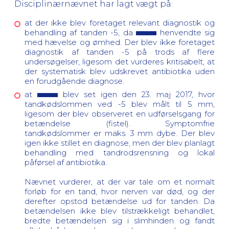
Disciplinærnævnet har lagt vægt på:
at der ikke blev foretaget relevant diagnostik og
behandling af tanden -5, da
henvendte sig
med hævelse og ømhed. Der blev ikke foretaget
diagnostik af tanden -5 på trods af flere
undersøgelser, ligesom det vurderes kritisabelt, at
der systematisk blev udskrevet antibiotika uden
en forudgående diagnose.
at
blev set igen den 23. maj 2017, hvor
tandkødslommen ved -5 blev målt til 5 mm,
ligesom der blev observeret en udførselsgang for
betændelse (fistel). Symptomfrie
tandkødslommer er maks. 3 mm dybe. Der blev
igen ikke stillet en diagnose, men der blev planlagt
behandling med tandrodsrensning og lokal
påførsel af antibiotika.
Nævnet vurderer, at der var tale om et normalt
forløb for en tand, hvor nerven var død, og der
derefter opstod betændelse ud for tanden. Da
betændelsen ikke blev tilstrækkeligt behandlet,
bredte betændelsen sig i slimhinden og fandt