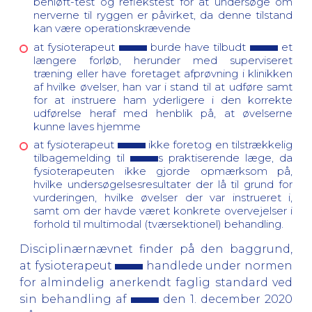
benløft-test og reflekstest for at undersøge om
nerverne til ryggen er påvirket, da denne tilstand
kan være operationskrævende
at fysioterapeut
burde have tilbudt
et
længere forløb, herunder med superviseret
træning eller have foretaget afprøvning i klinikken
af hvilke øvelser, han var i stand til at udføre samt
for at instruere ham yderligere i den korrekte
udførelse heraf med henblik på, at øvelserne
kunne laves hjemme
at fysioterapeut
ikke foretog en tilstrækkelig
tilbagemelding til
s praktiserende læge, da
fysioterapeuten ikke gjorde opmærksom på,
hvilke undersøgelsesresultater der lå til grund for
vurderingen, hvilke øvelser der var instrueret i,
samt om der havde været konkrete overvejelser i
forhold til multimodal (tværsektionel) behandling.
Disciplinærnævnet finder på den baggrund,
at fysioterapeut
handlede under normen
for almindelig anerkendt faglig standard ved
sin behandling af
den 1. december 2020