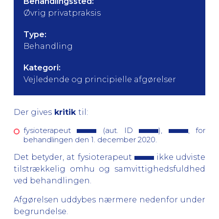
Behandlingssted:
Øvrig privatpraksis
Type:
Behandling
Kategori:
Vejledende og principielle afgørelser
Der gives
kritik
til:
fysioterapeut
(aut. ID
),
, for
behandlingen den 1. december 2020.
Det betyder, at fysioterapeut
ikke udviste
tilstrækkelig omhu og samvittighedsfuldhed
ved behandlingen.
Afgørelsen uddybes nærmere nedenfor under
begrundelse.