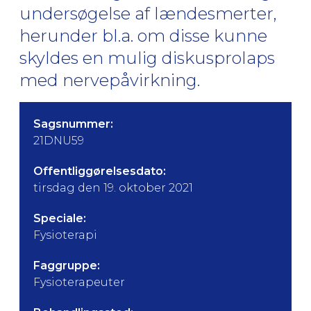
undersøgelse af lændesmerter,
herunder bl.a. om disse kunne
skyldes en mulig diskusprolaps
med nervepåvirkning.
Sagsnummer:
21DNU59
Offentliggørelsesdato:
tirsdag den 19. oktober 2021
Speciale:
Fysioterapi
Faggruppe:
Fysioterapeuter