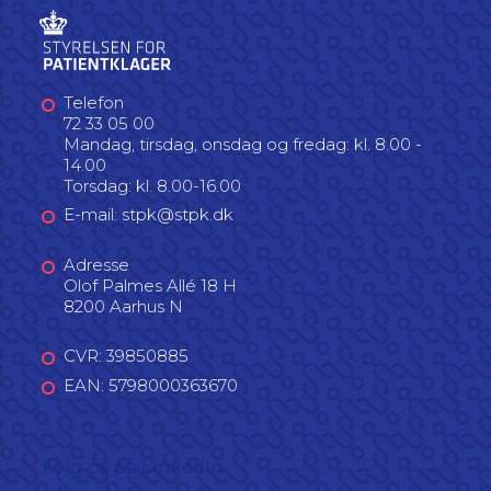
Telefon
72 33 05 00
Mandag, tirsdag, onsdag og fredag: kl. 8.00 -
14.00
Torsdag: kl. 8.00-16.00
E-mail: stpk@stpk.dk
Adresse
Olof Palmes Allé 18 H
8200 Aarhus N
CVR: 39850885
EAN: 5798000363670
Følg os på LinkedIn