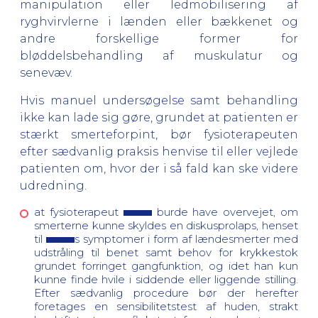
manipulation eller ledmobilisering af
ryghvirvlerne i lænden eller bækkenet og
andre forskellige former for
bløddelsbehandling af muskulatur og
senevæv.
Hvis manuel undersøgelse samt behandling
ikke kan lade sig gøre, grundet at patienten er
stærkt smerteforpint, bør fysioterapeuten
efter sædvanlig praksis henvise til eller vejlede
patienten om, hvor der i så fald kan ske videre
udredning.
at fysioterapeut
burde have overvejet, om
smerterne kunne skyldes en diskusprolaps, henset
til
s symptomer i form af lændesmerter med
udstråling til benet samt behov for krykkestok
grundet forringet gangfunktion, og idet han kun
kunne finde hvile i siddende eller liggende stilling.
Efter sædvanlig procedure bør der herefter
foretages en sensibilitetstest af huden, strakt