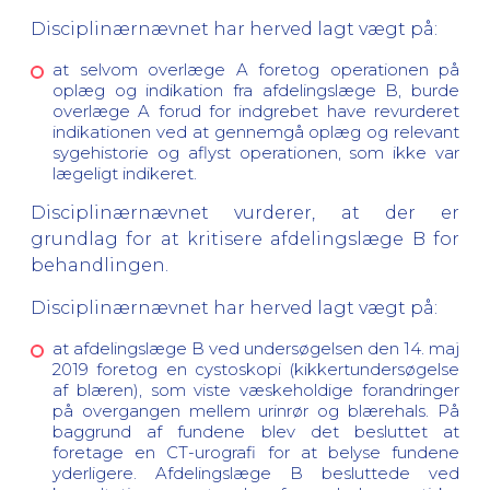
Disciplinærnævnet har herved lagt vægt på:
at selvom overlæge A foretog operationen på
oplæg og indikation fra afdelingslæge B, burde
overlæge A forud for indgrebet have revurderet
indikationen ved at gennemgå oplæg og relevant
sygehistorie og aflyst operationen, som ikke var
lægeligt indikeret.
Disciplinærnævnet vurderer, at der er
grundlag for at kritisere afdelingslæge B for
behandlingen.
Disciplinærnævnet har herved lagt vægt på:
at afdelingslæge B ved undersøgelsen den 14. maj
2019 foretog en cystoskopi (kikkertundersøgelse
af blæren), som viste væskeholdige forandringer
på overgangen mellem urinrør og blærehals. På
baggrund af fundene blev det besluttet at
foretage en CT-urografi for at belyse fundene
yderligere. Afdelingslæge B besluttede ved