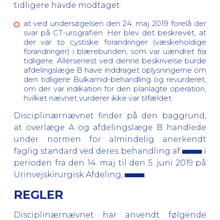
tidligere havde modtaget.
at ved undersøgelsen den 24. maj 2019 forelå der
svar på CT-urografien. Her blev det beskrevet, at
der var to cystiske forandringer (væskeholdige
forandringer) i blærebunden, som var uændret fra
tidligere. Allersenest ved denne beskrivelse burde
afdelingslæge B have inddraget oplysningerne om
den tidligere Bulkamid-behandling og revurderet,
om der var indikation for den planlagte operation,
hvilket nævnet vurderer ikke var tilfældet.
Disciplinærnævnet finder på den baggrund,
at overlæge A og afdelingslæge B handlede
under normen for almindelig anerkendt
faglig standard ved deres behandling af
i
perioden fra den 14. maj til den 5. juni 2019 på
Urinvejskirurgisk Afdeling,
.
REGLER
Disciplinærnævnet har anvendt følgende