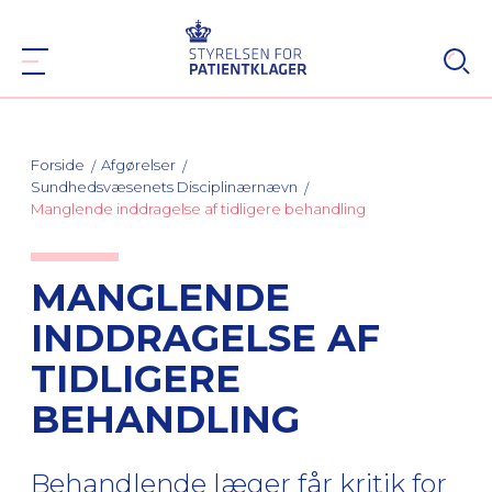
Forside
Afgørelser
Sundhedsvæsenets Disciplinærnævn
Manglende inddragelse af tidligere behandling
MANGLENDE
INDDRAGELSE AF
TIDLIGERE
BEHANDLING
Behandlende læger får kritik for