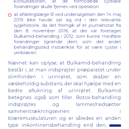
konsultationen, at de formodede cystiske
forandringer skulle fjernes ved operation
at afdelingslæge B ved undersøgelsen den 14. maj
2019 ikke havde sat sig ind i den relevante
sygehistorie, da det fremgik af et journalnotat fra
den 8. november 2016, at der var foretaget
Bulkamid-behandling i 2012, som kunne medføre
forandringer lignende dem, som det andet
behandlingssted mistænkte for at være cyster i
urinblæren
Nævnet kan oplyse, at Bulkamid-behandling
består i, at man indsprøjter præparatet under
slimhinden i urinrøret, som skaber en
væskeholdig substans, der skal hjælpe med en
bedre aflukning af urinrøret. Bulkamid
betegnes også som filler. Botox-behandling
indsprøjtes og lammer/nedsætter
sammentrækningsevnen i
blæremuskulaturen og er således en anden
type inkontinensbehandling end den,