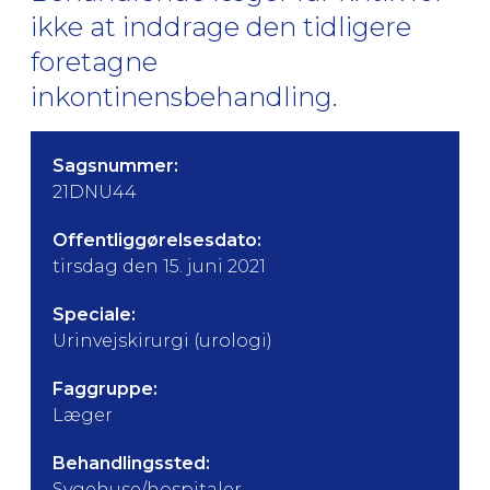
ikke at inddrage den tidligere
foretagne
inkontinensbehandling.
Sagsnummer:
21DNU44
Offentliggørelsesdato:
tirsdag den 15. juni 2021
Speciale:
Urinvejskirurgi (urologi)
Faggruppe:
Læger
Behandlingssted:
Sygehuse/hospitaler