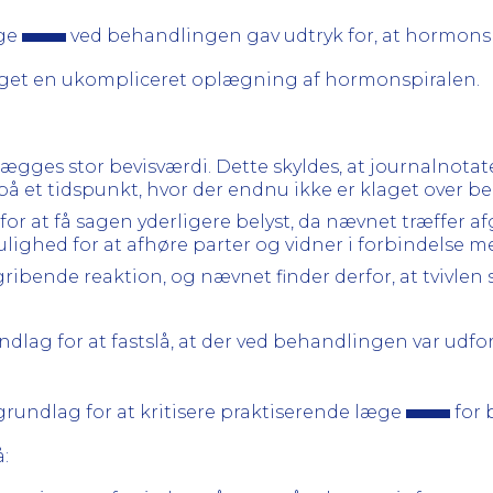
æge
ved behandlingen gav udtryk for, at hormonsp
etaget en ukompliceret oplægning af hormonspiralen.
lægges stor bevisværdi. Dette skyldes, at journalnotat
på et tidspunkt, hvor der endnu ikke er klaget over 
r at få sagen yderligere belyst, da nævnet træffer afg
lighed for at afhøre parter og vidner i forbindelse 
gribende reaktion, og nævnet finder derfor, at tvivle
ndlag for at fastslå, at der ved behandlingen var ud
grundlag for at kritisere praktiserende læge
for 
: