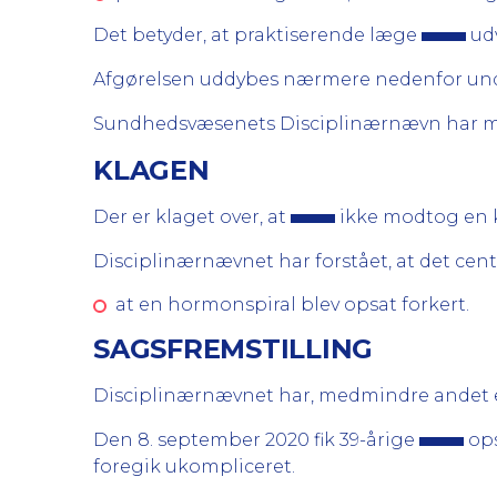
Det betyder, at praktiserende læge
udv
Afgørelsen uddybes nærmere nedenfor und
Sundhedsvæsenets Disciplinærnævn har m
KLAGEN
Der er klaget over, at
ikke modtog en 
Disciplinærnævnet har forstået, at det centr
at en hormonspiral blev opsat forkert.
SAGSFREMSTILLING
Disciplinærnævnet har, medmindre andet er
Den 8. september 2020 fik 39-årige
ops
foregik ukompliceret.