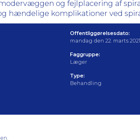
vmodervæggen og fejlplacering af spira
og hændelige komplikationer ved spir
Offentliggørelsesdato:
mandag den 22. marts 202
Faggruppe:
Læger
Type:
Behandling
gen.