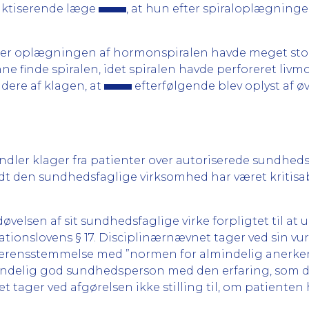
raktiserende læge
, at hun efter spiraloplægning
er oplægningen af hormonspiralen havde meget store s
e finde spiralen, idet spiralen havde perforeret livm
idere af klagen, at
efterfølgende blev oplyst af ø
er klager fra patienter over autoriserede sundhed
dt den sundhedsfaglige virksomhed har været kritisabe
velsen af sit sundhedsfaglige virke forpligtet til at
ationslovens § 17. Disciplinærnævnet tager ved sin vur
verensstemmelse med ”normen for almindelig anerkend
almindelig god sundhedsperson med den erfaring, som
 tager ved afgørelsen ikke stilling til, om patiente