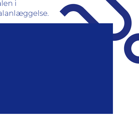
len i
alanlæggelse.
1