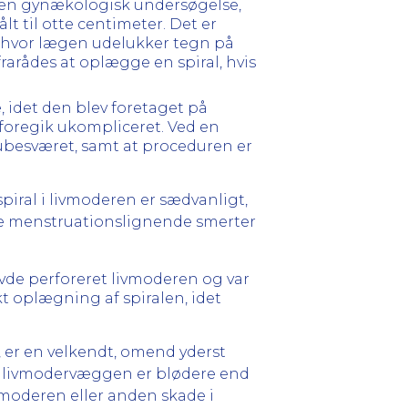
g en gynækologisk undersøgelse,
t til otte centimeter. Det er
, hvor lægen udelukker tegn på
rarådes at oplægge en spiral, hvis
 idet den blev foretaget på
foregik ukompliceret. Ved en
 ubesværet, samt at proceduren er
piral i livmoderen er sædvanligt,
ære menstruationslignende smerter
vde perforeret livmoderen og var
t oplægning af spiralen, idet
 er en velkendt, omend yderst
vor livmodervæggen er blødere end
ivmoderen eller anden skade i