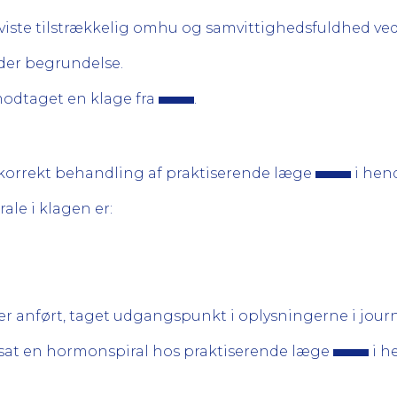
iste tilstrækkelig omhu og samvittighedsfuldhed ve
er begrundelse.
odtaget en klage fra
.
korrekt behandling af praktiserende læge
i hend
ale i klagen er:
 anført, taget udgangspunkt i oplysningerne i journ
at en hormonspiral hos praktiserende læge
i h