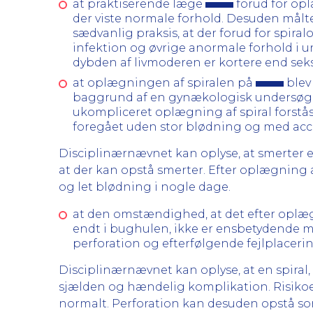
at praktiserende læge
forud for op
der viste normale forhold. Desuden målte 
sædvanlig praksis, at der forud for spi
infektion og øvrige anormale forhold i un
dybden af livmoderen er kortere end sek
at oplægningen af spiralen på
blev
baggrund af en gynækologisk undersøgel
ukompliceret oplægning af spiral forstå
foregået uden stor blødning og med acc
Disciplinærnævnet kan oplyse, at smerter er
at der kan opstå smerter. Efter oplægning 
og let blødning i nogle dage.
at den omstændighed, at det efter oplæg
endt i bughulen, ikke er ensbetydende m
perforation og efterfølgende fejlplaceri
Disciplinærnævnet kan oplyse, at en spiral
sjælden og hændelig komplikation. Risikoen
normalt. Perforation kan desuden opstå som 