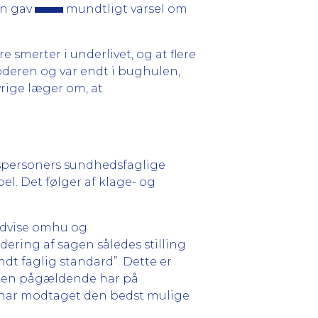
en gav
mundtligt varsel om
merter i underlivet, og at flere
oderen og var endt i bughulen,
vrige læger om, at
spersoners sundhedsfaglige
l. Det følger af klage- og
 udvise omhu og
dering af sagen således stilling
t faglig standard”. Dette er
 den pågældende har på
n har modtaget den bedst mulige