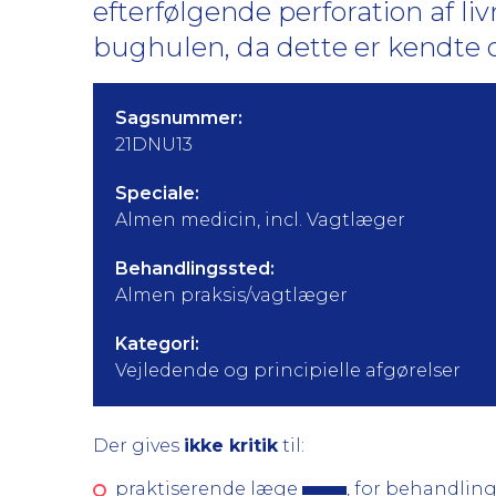
efterfølgende perforation af li
bughulen, da dette er kendte 
Sagsnummer:
21DNU13
Speciale:
Almen medicin, incl. Vagtlæger
Behandlingssted:
Almen praksis/vagtlæger
Kategori:
Vejledende og principielle afgørelser
Der gives
ikke kritik
til:
praktiserende læge
, for behandlin