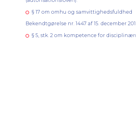
(autorisationsloven):
§ 17 om omhu og samvittighedsfuldhed
Bekendtgørelse nr. 1447 af 15. december 
§ 5, stk. 2 om kompetence for discipl