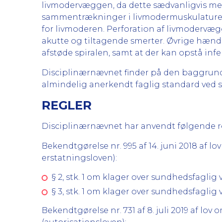
livmodervæggen, da dette sædvanligvis med
sammentrækninger i livmodermuskulaturen 
for livmoderen. Perforation af livmodervægg
akutte og tiltagende smerter. Øvrige hænde
afstøde spiralen, samt at der kan opstå infe
Disciplinærnævnet finder på den baggrund
almindelig anerkendt faglig standard ved 
REGLER
Disciplinærnævnet har anvendt følgende regl
Bekendtgørelse nr. 995 af 14. juni 2018 af
erstatningsloven):
§ 2, stk. 1 om klager over sundhedsfagli
§ 3, stk. 1 om klager over sundhedsfagli
Bekendtgørelse nr. 731 af 8. juli 2019 af 