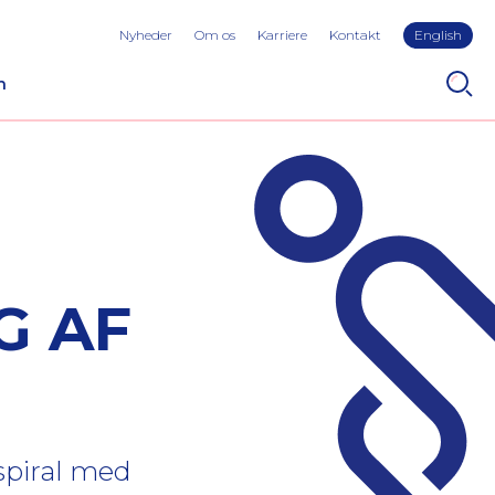
Nyheder
Om os
Karriere
Kontakt
English
n
G AF
spiral med