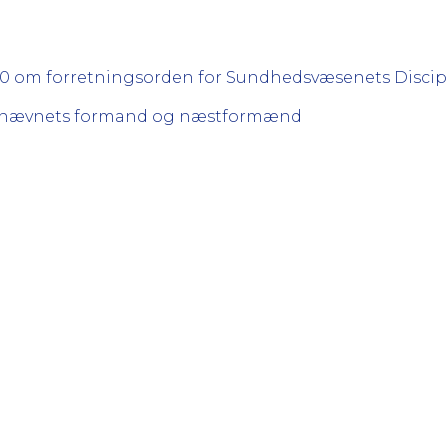
2010 om forretningsorden for Sundhedsvæsenets Disci
inærnævnets formand og næstformænd