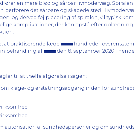
fører en mere blød og sårbar livmodervæg. Spiralen 
perforere det sårbare og skadede sted i livmodervæ
en, og derved fejlplacering af spiralen, vil typisk ko
lige komplikationer, der kan opstå efter oplægning af
ktion.
, at praktiserende læge
handlede i overensste
sin behandling af
den 8. september 2020 i hendes
er til at træffe afgørelse i sagen:
 lov om klage- og erstatningsadgang inden for sundhe
g virksomhed
g virksomhed
lov om autorisation af sundhedspersoner og om sundhe