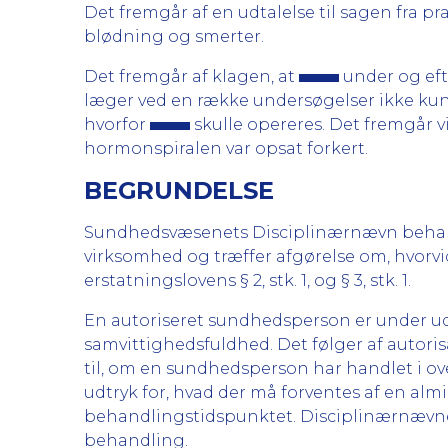
Det fremgår af en udtalelse til sagen fra p
blødning og smerter.
Det fremgår af klagen, at
under og eft
læger ved en række undersøgelser ikke kunn
hvorfor
skulle opereres. Det fremgår v
hormonspiralen var opsat forkert.
BEGRUNDELSE
Sundhedsvæsenets Disciplinærnævn behandl
virksomhed og træffer afgørelse om, hvorvi
erstatningslovens § 2, stk. 1, og § 3, stk. 1.
En autoriseret sundhedsperson er under udø
samvittighedsfuldhed. Det følger af autoris
til, om en sundhedsperson har handlet i o
udtryk for, hvad der må forventes af en 
behandlingstidspunktet. Disciplinærnævnet
behandling.