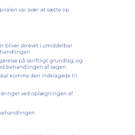
iralen var svær at sætte op.
er bliver skrevet i umiddelbar
behandlingen.
ørelse på skriftligt grundlag, og
med behandlingen af sagen.
n skal komme den indklagede til
fordringer ved oplægningen af
behandlingen.