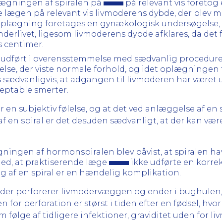
lægningen af spiralen på
på relevant vis foreto
lægen på relevant vis livmoderens dybde, der blev mål
raloplægning foretages en gynækologisk undersøgelse
derlivet, ligesom livmoderens dybde afklares, da det f
s centimer.
 udført i overensstemmelse med sædvanlig procedure,
se, der viste normale forhold, og idet oplægningen 
s sædvanligvis, at adgangen til livmoderen har været
eptable smerter.
 en subjektiv følelse, og at det ved anlæggelse af en s
af en spiral er det desuden sædvanligt, at der kan v
ningen af hormonspiralen blev påvist, at spiralen ha
ed, at praktiserende læge
ikke udførte en korrek
ng af en spiral er en hændelig komplikation.
, der perforerer livmodervæggen og ender i bughulen,
 for perforation er størst i tiden efter en fødsel, h
følge af tidligere infektioner, graviditet uden for l