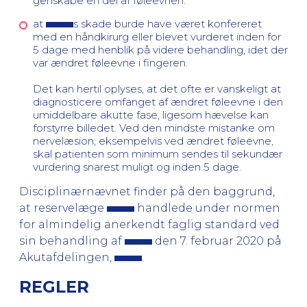
genskabe en del af føleevnen.
at
s skade burde have været konfereret
med en håndkirurg eller blevet vurderet inden for
5 dage med henblik på videre behandling, idet der
var ændret føleevne i fingeren.
Det kan hertil oplyses, at det ofte er vanskeligt at
diagnosticere omfanget af ændret føleevne i den
umiddelbare akutte fase, ligesom hævelse kan
forstyrre billedet. Ved den mindste mistanke om
nervelæsion, eksempelvis ved ændret føleevne,
skal patienten som minimum sendes til sekundær
vurdering snarest muligt og inden 5 dage.
Disciplinærnævnet finder på den baggrund,
at reservelæge
handlede under normen
for almindelig anerkendt faglig standard ved
sin behandling af
den 7. februar 2020 på
Akutafdelingen,
.
REGLER