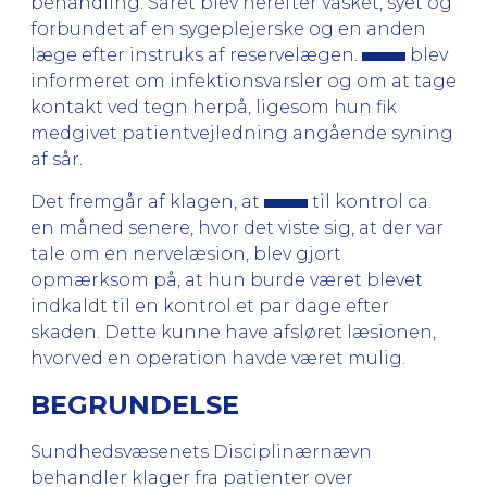
behandling. Såret blev herefter vasket, syet og
forbundet af en sygeplejerske og en anden
læge efter instruks af reservelægen.
blev
informeret om infektionsvarsler og om at tage
kontakt ved tegn herpå, ligesom hun fik
medgivet patientvejledning angående syning
af sår.
Det fremgår af klagen, at
til kontrol ca.
en måned senere, hvor det viste sig, at der var
tale om en nervelæsion, blev gjort
opmærksom på, at hun burde været blevet
indkaldt til en kontrol et par dage efter
skaden. Dette kunne have afsløret læsionen,
hvorved en operation havde været mulig.
BEGRUNDELSE
Sundhedsvæsenets Disciplinærnævn
behandler klager fra patienter over