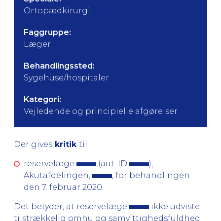
Ortopædkirurgi
Faggruppe:
Læger
Behandlingssted:
Sygehuse/hospitaler
Kategori:
Vejledende og principielle afgørelser
Der gives
kritik
til:
reservelæge
(aut. ID
),
Akutafdelingen,
, for behandlingen
den 7. februar 2020.
Det betyder, at reservelæge
ikke udviste
tilstrækkelig omhu og samvittighedsfuldhed