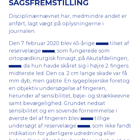
SAGSFREMSTILLING
Disciplinærnævnet har, medmindre andet er
anført, lagt vægt på oplysningerne i
journalen.
Den 7. februar 2020 blev 45-årige
tilset af
reservelæge
, som fungerede som
ortopædkirurgisk forvagt, på Akutafdelingen,
, da hun havde skåret sig i højre 2. fingers
midterste led. Den ca. 2 cm lange skade var få
mm dyb, men gabte. En sygeplejerske foretog
en objektiv undersøgelse af fingeren,
herunder af sensibilitet, bøje- og strækkeevne
samt bevægelighed. Grundet nedsat
sensibilitet og en sovende fornemmelse i
øverste del af fingeren blev
tillige
undersøgt af reservelæge
, som ikke fandt
indikation for yderligere udredning eller