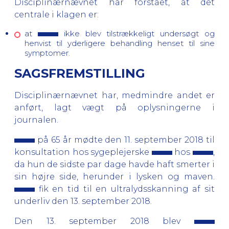
Disciplinærnævnet har forstået, at det
centrale i klagen er:
at
ikke blev tilstrækkeligt undersøgt og
henvist til yderligere behandling henset til sine
symptomer.
SAGSFREMSTILLING
Disciplinærnævnet har, medmindre andet er
anført, lagt vægt på oplysningerne i
journalen.
på 65 år mødte den 11. september 2018 til
konsultation hos sygeplejerske
hos
,
da hun de sidste par dage havde haft smerter i
sin højre side, herunder i lysken og maven.
fik en tid til en ultralydsskanning af sit
underliv den 13. september 2018.
Den 13. september 2018 blev