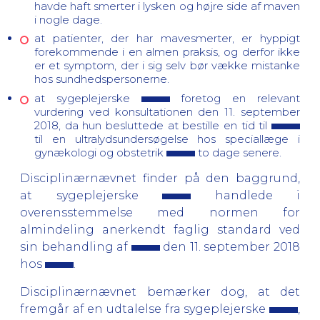
havde haft smerter i lysken og højre side af maven
i nogle dage.
at patienter, der har mavesmerter, er hyppigt
forekommende i en almen praksis, og derfor ikke
er et symptom, der i sig selv bør vække mistanke
hos sundhedspersonerne.
at sygeplejerske
foretog en relevant
vurdering ved konsultationen den 11. september
2018, da hun besluttede at bestille en tid til
til en ultralydsundersøgelse hos speciallæge i
gynækologi og obstetrik
to dage senere.
Disciplinærnævnet finder på den baggrund,
at sygeplejerske
handlede i
overensstemmelse med normen for
almindeling anerkendt faglig standard ved
sin behandling af
den 11. september 2018
hos
.
Disciplinærnævnet bemærker dog, at det
fremgår af en udtalelse fra sygeplejerske
,