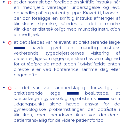
at der normalt bør foreligge en skriftlig instruks, når
en medhjælp varetager undersøgelse og evt.
behandling af en patientgruppe. Kravet til, hvorvidt
der bør foreligge en skriftlig instruks afhænger af
klinikkens størrelse, således at det i mindre
klinikker er tilstrækkeligt med mundtlig instruktion
af medhjælp.
at det således var relevant, at praktiserende læge
havde givet en mundtlig instruks
vedrørende sygeplejerskernes visitering af
patienter, ligesom sygeplejersken havde mulighed
for at rådføre sig med lægen i tvivlstilfælde enten
direkte eller ved konference samme dag eller
dagen efter.
at det var var sundhedsfagligt forsvarligt, at
praktiserende læge
besluttede, at
speciallæge i gynækologi og obstetrik
som
udgangspunkt alene havde ansvar for de
gynækologiske problemstillinger, der optrådte i
klinikken, men herudover ikke var decideret
patientansvarlig for de videre patientforløb.