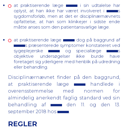
at praktiserende læge
i sin udtalelse har
oplyst, at han ikke har været involveret i
s
sygdomsforløb, men at det er disciplinærnævnets
opfattelse, at han som klinikejer i sidste ende
måtte anses som den patientansvarlige læge.
at praktiserende læge
dog på baggrund af
s præsenterede symptomer konstateret ved
sygeplejerske
og speciallæge
s
objektive undersøgelser ikke burde have
foretaget sig yderligere med henblik på udredning
eller behandling.
Disciplinærnævnet finder på den baggrund,
at praktiserende læge
handlede i
overensstemmelse med normen for
almindelig anerkendt faglig standard ved sin
behandling af
den 11. og den 13.
september 2018 hos
.
REGLER