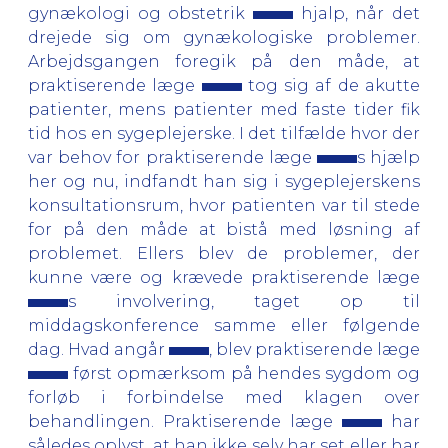
gynækologi og obstetrik
hjalp, når det
drejede sig om gynækologiske problemer.
Arbejdsgangen foregik på den måde, at
praktiserende læge
tog sig af de akutte
patienter, mens patienter med faste tider fik
tid hos en sygeplejerske. I det tilfælde hvor der
var behov for praktiserende læge
s hjælp
her og nu, indfandt han sig i sygeplejerskens
konsultationsrum, hvor patienten var til stede
for på den måde at bistå med løsning af
problemet. Ellers blev de problemer, der
kunne være og krævede praktiserende læge
s involvering, taget op til
middagskonference samme eller følgende
dag. Hvad angår
, blev praktiserende læge
først opmærksom på hendes sygdom og
forløb i forbindelse med klagen over
behandlingen. Praktiserende læge
har
således oplyst, at han ikke selv har set eller har