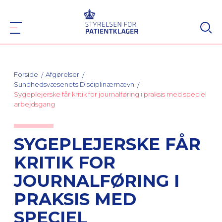
Forside
Afgørelser
Sundhedsvæsenets Disciplinærnævn
Sygeplejerske får kritik for journalføring i praksis med speciel
arbejdsgang
SYGEPLEJERSKE FÅR
KRITIK FOR
JOURNALFØRING I
PRAKSIS MED
SPECIEL