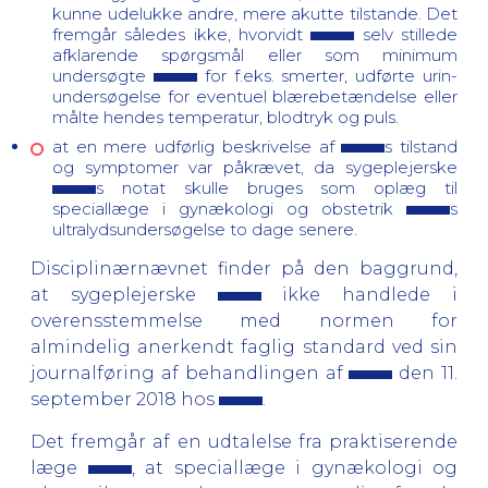
kunne udelukke andre, mere akutte tilstande. Det
fremgår således ikke, hvorvidt
selv stillede
afklarende spørgsmål eller som minimum
undersøgte
for f.eks. smerter, udførte urin-
undersøgelse for eventuel blærebetændelse eller
målte hendes temperatur, blodtryk og puls.
at en mere udførlig beskrivelse af
s tilstand
og symptomer var påkrævet, da sygeplejerske
s notat skulle bruges som oplæg til
speciallæge i gynækologi og obstetrik
s
ultralydsundersøgelse to dage senere.
Disciplinærnævnet finder på den baggrund,
at sygeplejerske
ikke handlede i
overensstemmelse med normen for
almindelig anerkendt faglig standard ved sin
journalføring af behandlingen af
den 11.
september 2018 hos
.
Det fremgår af en udtalelse fra praktiserende
læge
, at speciallæge i gynækologi og