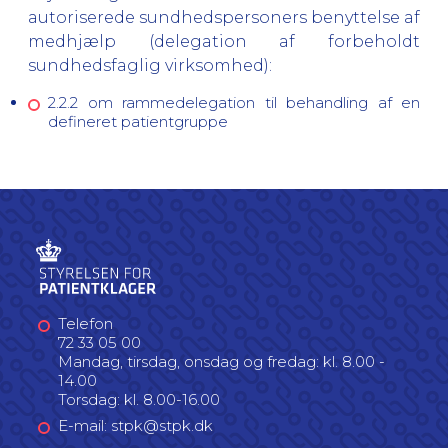
autoriserede sundhedspersoners benyttelse af
medhjælp (delegation af forbeholdt
sundhedsfaglig virksomhed):
2.2.2 om rammedelegation til behandling af en
defineret patientgruppe
Telefon
72 33 05 00
Mandag, tirsdag, onsdag og fredag: kl. 8.00 -
14.00
Torsdag: kl. 8.00-16.00
E-mail: stpk@stpk.dk