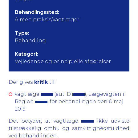
Behandlingssted:
Almen praksis/vagtlæger
Type:
Behandling
Kategori:
Vejledende og principielle afgørelser
Der gives
kritik
til:
vagtlæge
(aut.ID
), Lægevagten i
Region
, for behandlingen den 6. maj
2019
Det betyder, at
vagtlæge
ikke udviste
tilstrækkelig omhu og samvittighedsfuldhed
ved behandlingen.