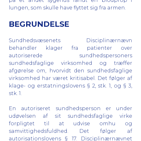
på et andet sygehus fandt en blodprop i
lungen, som skulle have flyttet sig fra armen.
BEGRUNDELSE
Sundhedsvæsenets Disciplinærnævn
behandler klager fra patienter over
autoriserede sundhedspersoners
sundhedsfaglige virksomhed og træffer
afgørelse om, hvorvidt den sundhedsfaglige
virksomhed har været kritisabel. Det følger af
klage- og erstatningslovens § 2, stk. 1, og § 3,
stk. 1.
En autoriseret sundhedsperson er under
udøvelsen af sit sundhedsfaglige virke
forpligtet til at udvise omhu og
samvittighedsfuldhed. Det følger af
autorisationslovens § 17.
Disciplinærnævnet