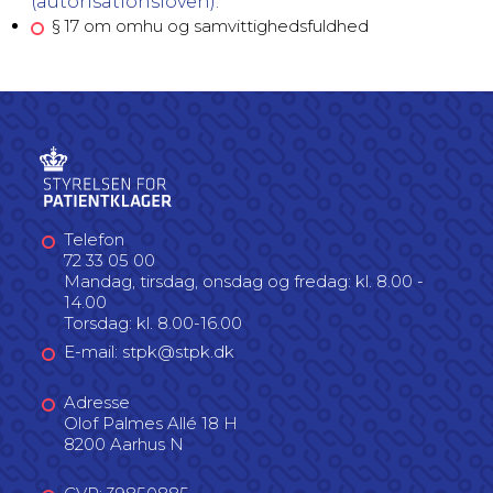
(autorisationsloven):
§ 17 om omhu og samvittighedsfuldhed
Telefon
72 33 05 00
Mandag, tirsdag, onsdag og fredag: kl. 8.00 -
14.00
Torsdag: kl. 8.00-16.00
E-mail: stpk@stpk.dk
Adresse
Olof Palmes Allé 18 H
8200 Aarhus N