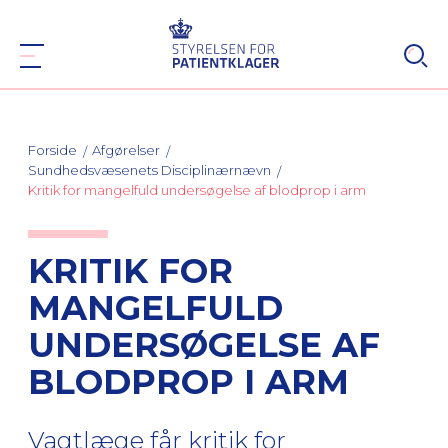
Forside
Afgørelser
Sundhedsvæsenets Disciplinærnævn
Kritik for mangelfuld undersøgelse af blodprop i arm
KRITIK FOR
MANGELFULD
UNDERSØGELSE AF
BLODPROP I ARM
Vagtlæge får kritik for