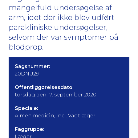
mangelfuld undersøgelse af
arm, idet der ikke blev udført
parakliniske undersøgelser,
selvom der var symptomer på
blodprop.
Sagsnummer:
20DNU29
Offentliggørelsesdato:
torsdag den 17. september 2020
Speciale:
Almen medicin, incl. Vagtlæger
Faggruppe:
Læger