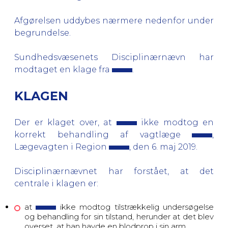
Afgørelsen uddybes nærmere nedenfor under
begrundelse.
Sundhedsvæsenets Disciplinærnævn
har
modtaget en klage fra
.
KLAGEN
Der er klaget over, at
ikke modtog en
korrekt behandling af vagtlæge
,
Lægevagten i Region
, den 6. maj 2019.
Disciplinærnævnet har forstået, at det
centrale i klagen er:
at
ikke
modtog tilstrækkelig undersøgelse
og behandling for sin tilstand, herunder at det blev
overset, at han havde en blodprop i sin arm.