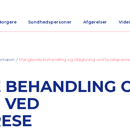
Borgere
Sundhedspersoner
Afgørelser
Vide
nærnævn
Manglende behandling og rådgivning ved facialispares
 BEHANDLING 
 VED
RESE