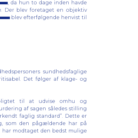
, da hun to dage inden havde
 Der blev foretaget en objektiv
blev efterfølgende henvist til
dhedspersoners sundhedsfaglige
tisabel. Det følger af klage- og
pligtet til at udvise omhu og
rdering af sagen således stilling
endt faglig standard”. Dette er
ing, som den pågældende har på
en har modtaget den bedst mulige