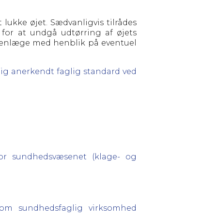
ukke øjet. Sædvanligvis tilrådes
 for at undgå udtørring af øjets
øjenlæge med henblik på eventuel
g anerkendt faglig standard ved
for sundhedsvæsenet (klage- og
g om sundhedsfaglig virksomhed