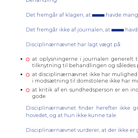
behandling.
Det fremgår af klagen, at
havde mange 
Det fremgår ikke af journalen, at
havde
Disciplinærnævnet har lagt vægt på:
at oplysningerne i journalen generelt ti
tilknytning til behandlingen og således 
at disciplinærnævnet ikke har mulighed f
i modsætning til domstolene ikke har mu
at kritik af en sundhedsperson er en in
gode.
Disciplinærnævnet finder herefter ikke gr
hovedet, og at hun ikke kunne tale.
Disciplinærnævnet vurderer, at der ikke er 