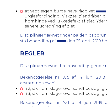
at
vagtlægen burde have rådgivet
urglasforbinding, viskøse øjendråber x
hornhinde ved lukkedefekt af øjet. Yde
senere udredning af øjet.
Disciplinærnævnet finder på den baggrun
sin behandling af
den 25. april 2019 
REGLER
Disciplinærnævnet har anvendt følgende regl
Bekendtgørelse nr. 995 af 14. juni 20
erstatningsloven):
§ 2, stk. 1 om klager over sundhedsfagli
§ 3, stk. 1 om klager over sundhedsfagli
Bekendtgørelse nr. 731 af 8. juli 201