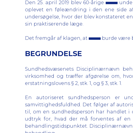
Den 25. april 2019 blev 60-årige
under
oplevet en føleændring i den ene side a
undersøgelse, hvor der blev konstateret en 
sin praktiserende læge.
Det fremgår af klagen, at
burde være 
BEGRUNDELSE
Sundhedsvæsenets Disciplinærnævn behan
virksomhed og træffer afgørelse om, hvor
erstatningslovens § 2, stk. 1, og § 3, stk. 1.
En autoriseret sundhedsperson er und
samvittighedsfuldhed. Det følger af autoris
til, om en sundhedsperson har handlet i
udtryk for, hvad der må forventes af 
behandlingstidspunktet. Disciplinærnævnet