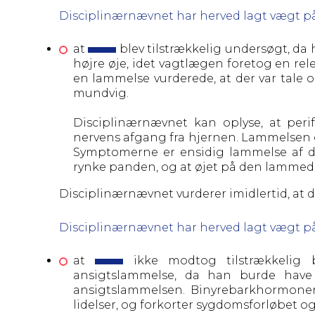
Disciplinærnævnet har herved lagt vægt på
at
blev tilstrækkelig undersøgt, da
højre øje, idet vagtlægen foretog en re
en lammelse vurderede,
at der var tale 
mundvig.
Disciplinærnævnet kan oplyse, at perif
nervens afgang fra hjernen. Lammelsen o
Symptomerne er ensidig lammelse af d
rynke panden, og at øjet på den lammede s
Disciplinærnævnet vurderer imidlertid, at de
Disciplinærnævnet har herved lagt vægt på
at
ikke modtog tilstrækkelig 
ansigtslammelse, da han burde have 
ansigtslammelsen. Binyrebarkhormoner
lidelser, og forkorter sygdomsforløbet o