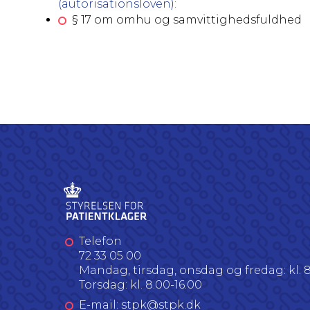
(autorisationsloven):
§ 17 om omhu og samvittighedsfuldhed
Telefon
72 33 05 00
Mandag, tirsdag, onsdag og fredag: kl. 8
Torsdag: kl. 8.00-16.00
E-mail: stpk@stpk.dk