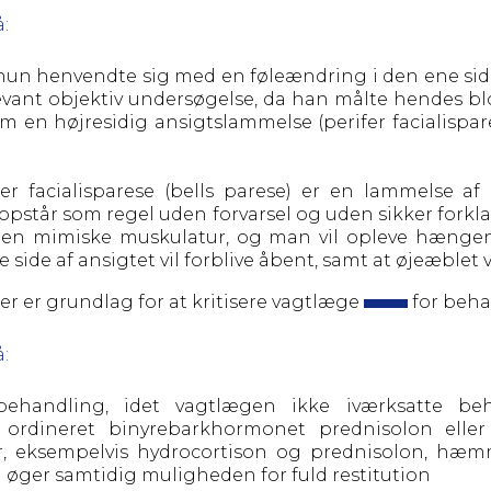
:
 hun henvendte sig med en føleændring i den ene sid
levant objektiv undersøgelse, da han målte hendes 
om en højresidig ansigtslammelse (perifer facialispar
er facialisparese (bells parese) er en lammelse af
pstår som regel uden forvarsel og uden sikker forkl
en mimiske muskulatur, og man vil opleve hængend
ide af ansigtet vil forblive åbent, samt at øjeæblet v
r er grundlag for at kritisere
vagtlæge
for beha
:
behandling, idet vagtlægen ikke iværksatte b
ordineret binyrebarkhormonet prednisolon eller
, eksempelvis hydrocortison og prednisolon, hæm
g øger samtidig muligheden for fuld restitution