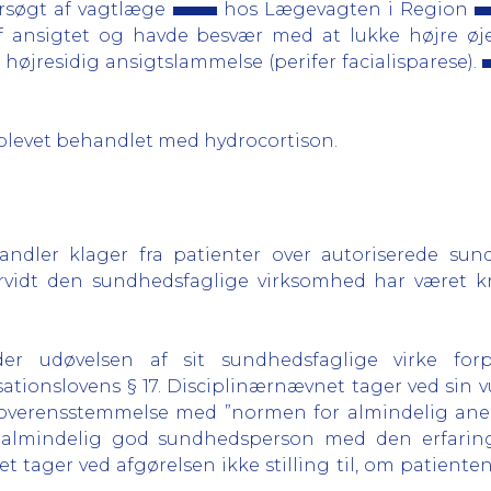
søgt af vagtlæge
hos Lægevagten i Region
f ansigtet og havde besvær med at lukke højre øje.
højresidig ansigtslammelse (perifer facialisparese).
blevet behandlet med hydrocortison.
dler klager fra patienter over autoriserede sun
vidt den sundhedsfaglige virksomhed har været kri
er udøvelsen af sit sundhedsfaglige virke for
ationslovens § 17.
Disciplinærnævnet tager ved sin vu
 overensstemmelse med ”normen for almindelig anerk
en almindelig god sundhedsperson med den erfar
 tager ved afgørelsen ikke stilling til, om patient