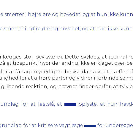
smerter i højre øre og hovedet, og at hun ikke kunne
 smerter i højre øre og hovedet, og at hun ikke kunne
llægges stor bevisværdi. Dette skyldes, at journalno
på et tidspunkt, hvor der endnu ikke er klaget over 
or at få sagen yderligere belyst, da nævnet træffer af
lighed for at afhøre parter og vidner i forbindelse
dgribende reaktion, og nævnet finder derfor, at tviv
undlag for at fastslå, at
oplyste, at hun havd
grundlag for at kritisere
vagtlæge
for undersøge