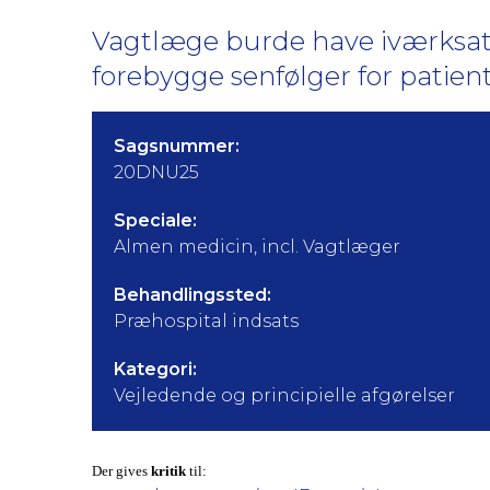
Vagtlæge burde have iværksat 
forebygge senfølger for patien
Sagsnummer:
20DNU25
Speciale:
Almen medicin, incl. Vagtlæger
Behandlingssted:
Præhospital indsats
Kategori:
Vejledende og principielle afgørelser
Der gives
kritik
til: