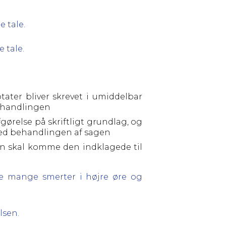
 tale.
 tale.
tater bliver skrevet i umiddelbar
behandlingen
gørelse på skriftligt grundlag, og
 med behandlingen af sagen
len skal komme den indklagede til
e mange smerter i højre øre og
lsen.