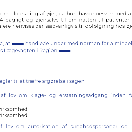
om tildækning af øjet, da hun havde besvær med at l
 4 dagligt og øjensalve til om natten til patienten
rmere henvises der sædvanligvis til opfølgning hos 
d, at
handlede under med normen for almindeli
hos Lægevagten i Region
.
er til at træffe afgørelse i sagen:
18 af lov om klage- og erstatningsadgang inden 
g virksomhed
g virksomhed
9 af lov om autorisation af sundhedspersoner o