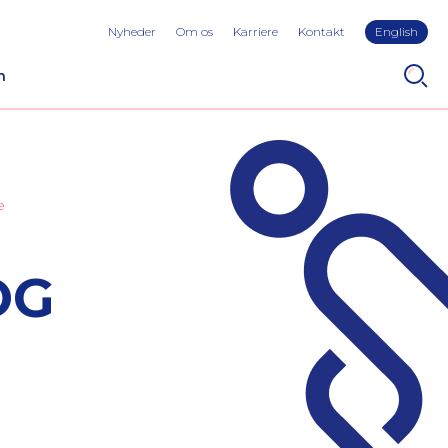
Nyheder
Om os
Karriere
Kontakt
English
n
e
OG