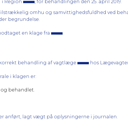
 i Region
, for behandlingen den 25. april 2019.
 tilstrækkelig omhu og samvittighedsfuldhed ved beh
er begrundelse.
odtaget en klage fra
.
korrekt behandling af vagtlæge
hos Lægevagten
ale i klagen er:
t og behandlet.
 anført, lagt vægt på oplysningerne i journalen.