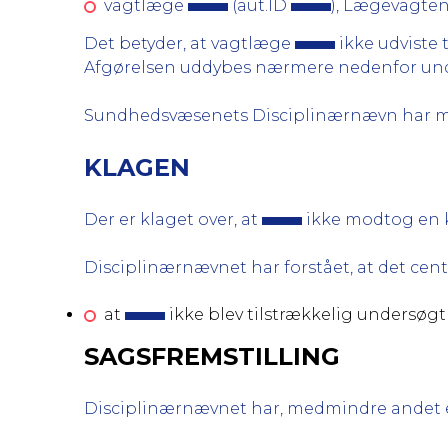
vagtlæge
(aut.ID
), Lægevagten
Det betyder, at vagtlæge
ikke udviste
Afgørelsen uddybes nærmere nedenfor und
Sundhedsvæsenets Disciplinærnævn
har m
KLAGEN
Der er klaget over, at
ikke modtog en 
Disciplinærnævnet har forstået, at det centr
at
ikke blev tilstrækkelig undersøg
SAGSFREMSTILLING
Disciplinærnævnet har, medmindre andet er