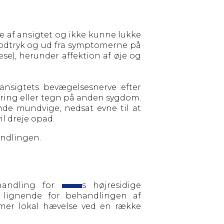
e af ansigtet og ikke kunne lukke
blodtryk og ud fra symptomerne på
ese), herunder affektion af øje og
 ansigtets bevægelsesnerve efter
aring eller tegn på anden sygdom.
e mundvige, nedsat evne til at
il dreje opad.
ndlingen.
ehandling for
s højresidige
 lignende for behandlingen af
mer lokal hævelse ved en række