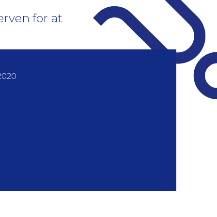
rven for at
2020