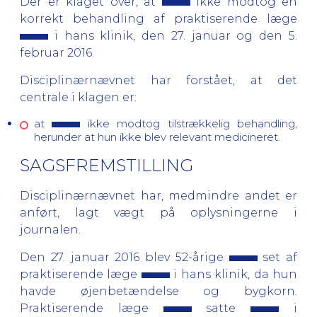
Der er klaget over, at
ikke modtog en
korrekt behandling af praktiserende læge
i hans klinik, den 27. januar og den 5.
februar 2016.
Disciplinærnævnet har forstået, at det
centrale i klagen er:
at
ikke modtog tilstrækkelig behandling,
herunder at hun ikke blev relevant medicineret.
SAGSFREMSTILLING
Disciplinærnævnet har, medmindre andet er
anført, lagt vægt på oplysningerne i
journalen.
Den 27. januar 2016 blev 52-årige
set af
praktiserende læge
i hans klinik, da hun
havde øjenbetændelse og bygkorn.
Praktiserende læge
satte
i