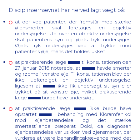
Disciplinærnævnet har herved lagt vægt på:
at der ved patienter, der fremstår med stærke
øjensmerter, skal foretages en objektiv
undersøgelse. Ud over en objektiv undersøgelse
skal patientens syn og øjets tryk undersøges.
Øjets tryk undersøges ved at trykke mod
patientens øje, mens det holdes lukket.
at praktiserende læge
til konsultationen den
27. januar 2016 noterede, at
havde smerter
og rødme i venstre øje. Til konsultationen blev der
ikke udfærdiget en objektiv undersøgelse,
ligesom at
ikke fik undersøgt sit syn eller
trykket på sit venstre øje, hvilket praktiserende
læge
burde have undersøgt.
at praktiserende læge
ikke burde have
opstartet
i behandling med Kloramfenikol
mod øjenbetændelse og det stærke
smertestillende præparat Dolol, da diagnosen
øjenbetændelse var usikker. Ved øjensmerter, der
vurderes at være behandlingskrævende med det