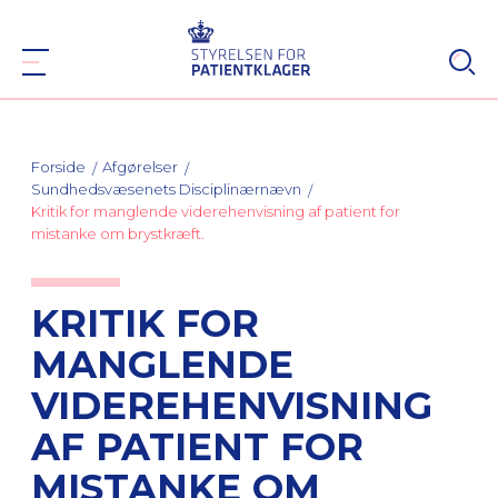
Forside
Afgørelser
Sundhedsvæsenets Disciplinærnævn
Kritik for manglende viderehenvisning af patient for
mistanke om brystkræft.
KRITIK FOR
MANGLENDE
VIDEREHENVISNING
AF PATIENT FOR
MISTANKE OM