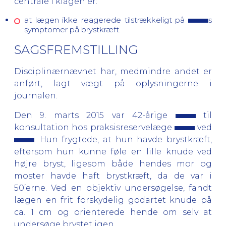
centrale i klagen er:
at lægen ikke reagerede tilstrækkeligt på
s
symptomer på brystkræft.
SAGSFREMSTILLING
Disciplinærnævnet har, medmindre andet er
anført, lagt vægt på oplysningerne i
journalen.
Den 9. marts 2015 var 42-årige
til
konsultation hos praksisreservelæge
ved
. Hun frygtede, at hun havde brystkræft,
eftersom hun kunne føle en lille knude ved
højre bryst, ligesom både hendes mor og
moster havde haft brystkræft, da de var i
50’erne. Ved en objektiv undersøgelse, fandt
lægen en frit forskydelig godartet knude på
ca. 1 cm og orienterede hende om selv at
undersøge brystet igen.