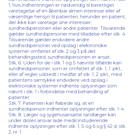
1, hvis indhentningen er nødvendig til berettiget
varetagelse af en åbenbar almen interesse eller af
væsentlige hensyn til patienten, herunder en patient,
der ikke kan varetage sine interesser,
sundhedspersonen eller andre patienter. Tilsvarende
gælder sundhedspersoner med tilladelse efter stk. 4.
Tilsvarende gælder endvidere andre
sundhedspersoner ved opslag i elektroniske
systemer omfattet af stk. 2 og 3 på det
behandlingssted, sundhedspersonen er ansat.
Stk. 6. Uden for de i stk. 1 og 5 nævnte tilfælde kan
sundhedspersoner, som er omfattet af stk. 1, 1. pkt.,
eller af regler udstedt i medfør af stk. 1, 2. pkt., med
patientens samtykke endvidere ved opslag i
elektroniske systemer indhente oplysninger som
nævnt i stk. 1 i forbindelse med behandling af
patienter.
Stk. 7. Patienten kan frabede sig, at en
sundhedsperson indhenter oplysninger efter stk. 1-4.
Stk. 8. Læger og sygehusansatte tandlæger kan
under disses ansvar lade medicinstuderende
indhente oplysninger efter stk. 1, 5 og 6 og § 42 d, stk.
2, nr. 1.