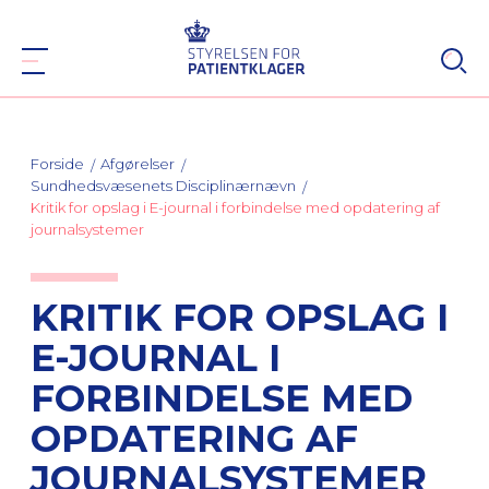
Forside
Afgørelser
Sundhedsvæsenets Disciplinærnævn
Kritik for opslag i E-journal i forbindelse med opdatering af
journalsystemer
KRITIK FOR OPSLAG I
E-JOURNAL I
FORBINDELSE MED
OPDATERING AF
JOURNALSYSTEMER