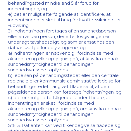
behandlingssted mindre end 5 år forud for
indhentningen, og
e) det er muligt efterfølgende at identificere, at
indhentningen er sket til brug for kvalitetssikring eller
-udvikling.
3) Indhentningen foretages af en sundhedsperson
eller en anden person, der efter lovgivningen er
underlagt tavshedspligt, og som er ansat hos den
dataansvarlige for oplysningerne, og
a) indhentningen er nødvendig i forbindelse med
akkreditering eller opfølgning på, at krav fra centrale
sundhedsmyndigheder til behandlingen i
sundhedsvæsenet opfyldes,
b) ledelsen på behandlingsstedet eller den centrale
regionale eller kommunale administrative ledelse for
behandlingsstedet har givet tilladelse til, at den
pågældende person kan foretage indhentningen, og
c) det er muligt efterfølgende at identificere, at
indhentningen er sket i forbindelse med
akkreditering eller opfølgning på, om krav fra centrale
sundhedsmyndigheder til behandlingen i
sundhedsvæsenet opfyldes.
Stk. 3. Patienten kan ved tilkendegivelse frabede sig,
at der indhentes oplysninger efter stk. 2, nr. 1 og 2.