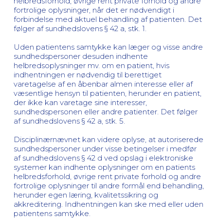
helbredsforhold, øvrige rent private forhold og andre
fortrolige oplysninger, når det er nødvendigt i
forbindelse med aktuel behandling af patienten. Det
følger af sundhedslovens § 42 a, stk. 1.
Uden patientens samtykke kan læger og visse andre
sundhedspersoner desuden indhente
helbredsoplysninger mv. om en patient, hvis
indhentningen er nødvendig til berettiget
varetagelse af en åbenbar almen interesse eller af
væsentlige hensyn til patienten, herunder en patient,
der ikke kan varetage sine interesser,
sundhedspersonen eller andre patienter. Det følger
af sundhedslovens § 42 a, stk. 5.
Disciplinærnævnet kan videre oplyse, at autoriserede
sundhedspersoner under visse betingelser i medfør
af sundhedslovens § 42 d ved opslag i elektroniske
systemer kan indhente oplysninger om en patients
helbredsforhold, øvrige rent private forhold og andre
fortrolige oplysninger til andre formål end behandling,
herunder egen læring, kvalitetssikring og
akkreditering. Indhentningen kan ske med eller uden
patientens samtykke.