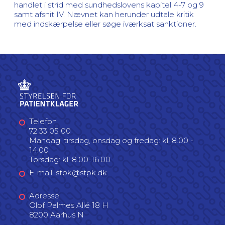
handlet i strid med sundhedslovens kapitel 4-7 og 9
samt afsnit IV. Nævnet kan herunder udtale kritik
med indskærpelse eller søge iværksat sanktioner.
Telefon
72 33 05 00
Mandag, tirsdag, onsdag og fredag: kl. 8.00 -
14.00
Torsdag: kl. 8.00-16.00
E-mail: stpk@stpk.dk
Adresse
Olof Palmes Allé 18 H
8200 Aarhus N