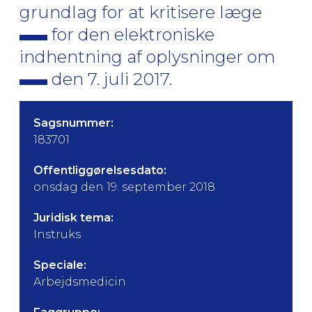
grundlag for at kritisere læge
for den elektroniske
indhentning af oplysninger om
den 7. juli 2017.
Sagsnummer:
183701
Offentliggørelsesdato:
onsdag den 19. september 2018
Juridisk tema:
Instruks
Speciale:
Arbejdsmedicin