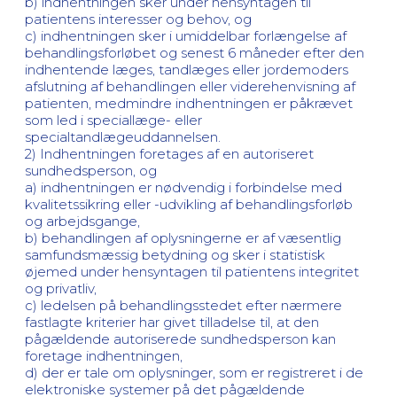
b) indhentningen sker under hensyntagen til
patientens interesser og behov, og
c) indhentningen sker i umiddelbar forlængelse af
behandlingsforløbet og senest 6 måneder efter den
indhentende læges, tandlæges eller jordemoders
afslutning af behandlingen eller viderehenvisning af
patienten, medmindre indhentningen er påkrævet
som led i speciallæge- eller
specialtandlægeuddannelsen.
2) Indhentningen foretages af en autoriseret
sundhedsperson, og
a) indhentningen er nødvendig i forbindelse med
kvalitetssikring eller -udvikling af behandlingsforløb
og arbejdsgange,
b) behandlingen af oplysningerne er af væsentlig
samfundsmæssig betydning og sker i statistisk
øjemed under hensyntagen til patientens integritet
og privatliv,
c) ledelsen på behandlingsstedet efter nærmere
fastlagte kriterier har givet tilladelse til, at den
pågældende autoriserede sundhedsperson kan
foretage indhentningen,
d) der er tale om oplysninger, som er registreret i de
elektroniske systemer på det pågældende