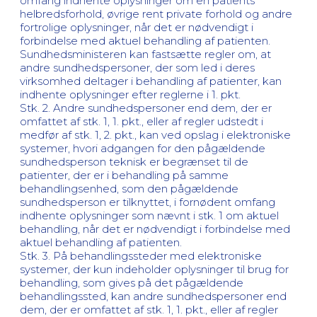
omfang indhente oplysninger om en patients
helbredsforhold, øvrige rent private forhold og andre
fortrolige oplysninger, når det er nødvendigt i
forbindelse med aktuel behandling af patienten.
Sundhedsministeren kan fastsætte regler om, at
andre sundhedspersoner, der som led i deres
virksomhed deltager i behandling af patienter, kan
indhente oplysninger efter reglerne i 1. pkt.
Stk. 2. Andre sundhedspersoner end dem, der er
omfattet af stk. 1, 1. pkt., eller af regler udstedt i
medfør af stk. 1, 2. pkt., kan ved opslag i elektroniske
systemer, hvori adgangen for den pågældende
sundhedsperson teknisk er begrænset til de
patienter, der er i behandling på samme
behandlingsenhed, som den pågældende
sundhedsperson er tilknyttet, i fornødent omfang
indhente oplysninger som nævnt i stk. 1 om aktuel
behandling, når det er nødvendigt i forbindelse med
aktuel behandling af patienten.
Stk. 3. På behandlingssteder med elektroniske
systemer, der kun indeholder oplysninger til brug for
behandling, som gives på det pågældende
behandlingssted, kan andre sundhedspersoner end
dem, der er omfattet af stk. 1, 1. pkt., eller af regler