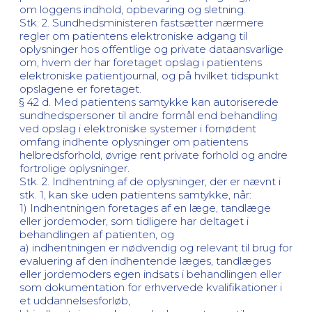
om loggens indhold, opbevaring og sletning.
Stk. 2. Sundhedsministeren fastsætter nærmere
regler om patientens elektroniske adgang til
oplysninger hos offentlige og private dataansvarlige
om, hvem der har foretaget opslag i patientens
elektroniske patientjournal, og på hvilket tidspunkt
opslagene er foretaget.
§ 42 d. Med patientens samtykke kan autoriserede
sundhedspersoner til andre formål end behandling
ved opslag i elektroniske systemer i fornødent
omfang indhente oplysninger om patientens
helbredsforhold, øvrige rent private forhold og andre
fortrolige oplysninger.
Stk. 2. Indhentning af de oplysninger, der er nævnt i
stk. 1, kan ske uden patientens samtykke, når:
1) Indhentningen foretages af en læge, tandlæge
eller jordemoder, som tidligere har deltaget i
behandlingen af patienten, og
a) indhentningen er nødvendig og relevant til brug for
evaluering af den indhentende læges, tandlæges
eller jordemoders egen indsats i behandlingen eller
som dokumentation for erhvervede kvalifikationer i
et uddannelsesforløb,