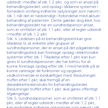
udstedt i medfør af stk. 1, 2. pkt., og som er ansat på
behandlingsstedet, ved opslag i sådanne systemer i
fornødent omfang indhente oplysninger som nævnt i
stk. 1, når det er nødvendigt i forbindelse med aktuel
behandling af patienten. Dette gælder dog ikke, hvis
behandlingsstedet har en sundhedsperson ansat,
som er omfattet af stk. 1, 1. pkt., eller af regler udstedt
i medfør af stk. 1, 2. pkt.
Stk. 4. Ledelsen på et behandlingssted kan give
tilladelse til, at enkelte eller grupper af
sundhedspersoner, der er ansat på det pågældende
behandlingssted, kan foretage opslag i elektroniske
systemer efter stk. 1. Tilladelse efter 1. pkt. kan kun
gives til sundhedspersoner, der har behov for at
kunne foretage opslag efter stk. 1 med henblik på at
kunne varetage de funktioner og opgaver,
vedkommende er beskæftiget med. Beslutninger
truffet efter 1. pkt. skal fremgå af en
datasikkerhedsinstruks for behandlingsstedet.
Beslutninger truffet efter 1. pkt. skal gøres offentligt
tilgængelige.
Stk. 5. Sundhedspersoner, som er omfattet af stk. 1, 1.
pkt., eller af regler udstedt i medfør af stk. 1, 2. pkt.,
kan endvidere indhente oplysninger som nævnt i stk.