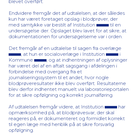
blevet overført.
Endvidere fremgår det af udtalelsen, at der således
kun har været foretaget opslag i blodprøver, der
med samtykke var bestilt af Institution
til en
undersøgelse der. Opslaget blev lavet for at sikre, at
dokumentationen for undersøgelserne var i orden.
Det fremgår af en udtalelse til sagen fra overlæge
, at hun er socialoverlæge i Institution
i
Kommune
, og at indhentningen af oplysninger
har været del af en aftalt sagsgang i afdelingen i
forbindelse med overgang fra et
journaliseringssystem til et andet, hvor nogle
blodprøveresultater ikke blev overført. Resultaterne
blev derfor indhentet manuelt via laboratorieportalen
for at sikre opfølgning og korrekt journalføring.
Af udtalelsen fremgår videre, at Institution
har
opmærksomhed på, at blodprøvesvar, der skal
reageres på, er dokumenteret og formidlet korrekt
til egen læge med henblik på at sikre forsvarlig
opfølgning.