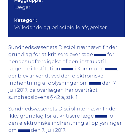
Faggruppe:
Læger
Kategori:
Vejledende og principielle afgørelser
Sundhedsvæsenets Disciplinærnævn finder
grundlag for at kritisere overlæge
for
hendes udfærdigelse af den instruks til
lægerne i Institution
i Kommune
,
der blev anvendt ved den elektroniske
indhentning af oplysninger om
den 7.
juli 2017, da overlægen har overtrådt
sundhedslovens § 42 a, stk. 1.
Sundhedsvæsenets Disciplinærnævn finder
ikke grundlag for at kritisere læge
for
den elektroniske indhentning af oplysninger
om
den 7. juli 2017.