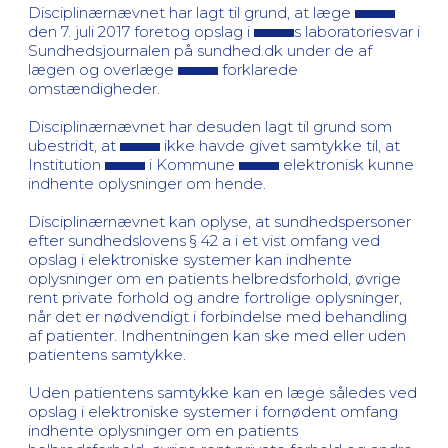
Disciplinærnævnet har lagt til grund, at læge
den 7. juli 2017 foretog opslag i
s laboratoriesvar i
Sundhedsjournalen på sundhed.dk under de af
lægen og overlæge
forklarede
omstændigheder.
Disciplinærnævnet har desuden lagt til grund som
ubestridt, at
ikke havde givet samtykke til, at
Institution
i Kommune
elektronisk kunne
indhente oplysninger om hende.
Disciplinærnævnet kan oplyse, at sundhedspersoner
efter sundhedslovens § 42 a i et vist omfang ved
opslag i elektroniske systemer kan indhente
oplysninger om en patients helbredsforhold, øvrige
rent private forhold og andre fortrolige oplysninger,
når det er nødvendigt i forbindelse med behandling
af patienter. Indhentningen kan ske med eller uden
patientens samtykke.
Uden patientens samtykke kan en læge således ved
opslag i elektroniske systemer i fornødent omfang
indhente oplysninger om en patients