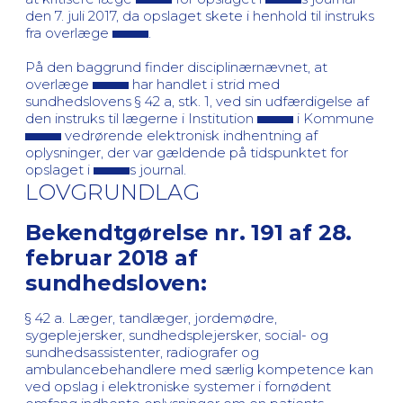
den 7. juli 2017, da opslaget skete i henhold til instruks
fra overlæge
.
På den baggrund finder disciplinærnævnet, at
overlæge
har handlet i strid med
sundhedslovens § 42 a, stk. 1, ved sin udfærdigelse af
den instruks til lægerne i Institution
i Kommune
vedrørende elektronisk indhentning af
oplysninger, der var gældende på tidspunktet for
opslaget i
s journal.
LOVGRUNDLAG
Bekendtgørelse nr. 191 af 28.
februar 2018 af
sundhedsloven:
§ 42 a. Læger, tandlæger, jordemødre,
sygeplejersker, sundhedsplejersker, social- og
sundhedsassistenter, radiografer og
ambulancebehandlere med særlig kompetence kan
ved opslag i elektroniske systemer i fornødent