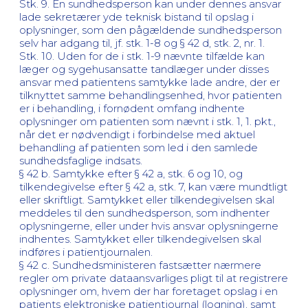
Stk. 9. En sundhedsperson kan under dennes ansvar
lade sekretærer yde teknisk bistand til opslag i
oplysninger, som den pågældende sundhedsperson
selv har adgang til, jf. stk. 1-8 og § 42 d, stk. 2, nr. 1.
Stk. 10. Uden for de i stk. 1-9 nævnte tilfælde kan
læger og sygehusansatte tandlæger under disses
ansvar med patientens samtykke lade andre, der er
tilknyttet samme behandlingsenhed, hvor patienten
er i behandling, i fornødent omfang indhente
oplysninger om patienten som nævnt i stk. 1, 1. pkt.,
når det er nødvendigt i forbindelse med aktuel
behandling af patienten som led i den samlede
sundhedsfaglige indsats.
§ 42 b. Samtykke efter § 42 a, stk. 6 og 10, og
tilkendegivelse efter § 42 a, stk. 7, kan være mundtligt
eller skriftligt. Samtykket eller tilkendegivelsen skal
meddeles til den sundhedsperson, som indhenter
oplysningerne, eller under hvis ansvar oplysningerne
indhentes. Samtykket eller tilkendegivelsen skal
indføres i patientjournalen.
§ 42 c. Sundhedsministeren fastsætter nærmere
regler om private dataansvarliges pligt til at registrere
oplysninger om, hvem der har foretaget opslag i en
patients elektroniske patientjournal (logning), samt