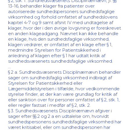
§ 2, stk. 1. Sundhedsvæsenets Disciplinærnævn, jf. §§
13-16, behandler klager fra patienter over
autoriserede sundhedspersoners sundhedsfaglige
virksomhed og forhold omfattet af sundhedslovens
kapitel 4-7 og 9 samt afsnit IV med undtagelse af
klager, hvor der i den øvrige lovgivning er foreskrevet
en anden klageadgang. Nævnet kan ikke behandle
en klage, hvis den sundhedsfaglige virksomhed,
klagen vedrører, er omfattet af en klage efter § 1,
medmindre Styrelsen for Patientsikkerhed i
anledning af klagen efter § 1 har udtalt kritik af
sundhedsvæsenets sundhedsfaglige virksomhed.
…
§ 2 a. Sundhedsvæsenets Disciplinærnævn behandler
sager om sundhedsfaglig virksomhed indbragt af
Styrelsen for Patientsikkerhed eller
Lægemiddelstyrelsen i tilfælde, hvor vedkommende
styrelse finder, at der kan være grundlag for kritik af
eller sanktion over for personer omfattet af § 2, stk. 1,
eller regler fastsat i medfør af § 2, stk. 2.
§ 3. Sundhedsvæsenets Disciplinærnævn afgiver i
sager efter §§ 2 og 2 a en udtalelse om, hvorvidt
sundhedspersonens sundhedsfaglige virksomhed har
været kritisabel, eller om sundhedspersonen har