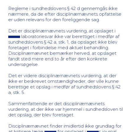
Reglerne i sundhedslovens § 42 d gennemgås ikke
nærmere, da de efter disciplinærnævnets opfattelse
er uden relevans for den foreliggende sag.
Det er disciplinærnævnets vurdering, at opslaget i
laboratoriesvar ikke var berettiget i medfør af
sundhedslovens § 42 a, stk. 1, da opslaget ikke blev
foretaget i forbindelse med aktuel behandling.
Disciplinærnævnet bemærker herved, at opslaget
fandt sted mere end to år efter den konkrete
undersøgelse.
Det er videre disciplinærnævnets vurdering, at der
ikke er beskrevet omstændigheder, der ville kunne
berettige et opslag i medfør af sundhedslovens § 42
a, stk. 5.
Sammenfattende er det disciplinærnævnets
vurdering, at der ikke var hjemmel i sundhedsloven til
det opslag, der blev foretaget.
Disciplinærnævnet finder imidlertid ikke grundlag for
at kritisere læge
for opslaget i
s journal