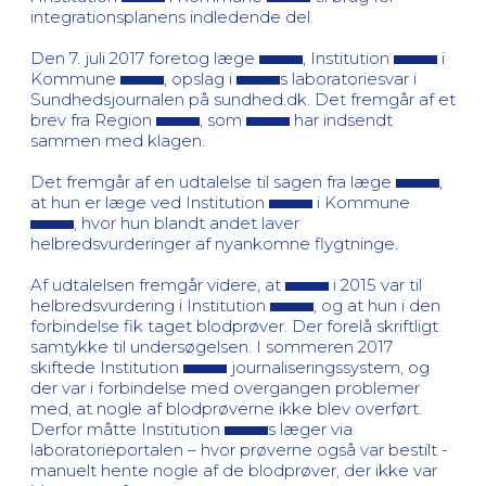
integrationsplanens indledende del.
Den 7. juli 2017 foretog læge
, Institution
i
Kommune
, opslag i
s laboratoriesvar i
Sundhedsjournalen på sundhed.dk. Det fremgår af et
brev fra Region
, som
har indsendt
sammen med klagen.
Det fremgår af en udtalelse til sagen fra læge
,
at hun er læge ved Institution
i Kommune
, hvor hun blandt andet laver
helbredsvurderinger af nyankomne flygtninge.
Af udtalelsen fremgår videre, at
i 2015 var til
helbredsvurdering i Institution
, og at hun i den
forbindelse fik taget blodprøver. Der forelå skriftligt
samtykke til undersøgelsen. I sommeren 2017
skiftede Institution
journaliseringssystem, og
der var i forbindelse med overgangen problemer
med, at nogle af blodprøverne ikke blev overført.
Derfor måtte Institution
s læger via
laboratorieportalen – hvor prøverne også var bestilt -
manuelt hente nogle af de blodprøver, der ikke var