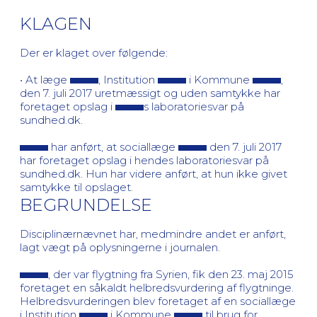
KLAGEN
Der er klaget over følgende:
• At læge
, Institution
i Kommune
,
den 7. juli 2017 uretmæssigt og uden samtykke har
foretaget opslag i
s laboratoriesvar på
sundhed.dk.
har anført, at sociallæge
den 7. juli 2017
har foretaget opslag i hendes laboratoriesvar på
sundhed.dk. Hun har videre anført, at hun ikke givet
samtykke til opslaget.
BEGRUNDELSE
Disciplinærnævnet har, medmindre andet er anført,
lagt vægt på oplysningerne i journalen.
, der var flygtning fra Syrien, fik den 23. maj 2015
foretaget en såkaldt helbredsvurdering af flygtninge.
Helbredsvurderingen blev foretaget af en sociallæge
i Institution
i Kommune
til brug for