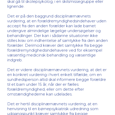
skal gå til skolepsykolog, i en skilsmissegruppe eller
lignende.
Det er på den baggrund disciplinærnævnets
vurdering, at en forældremyndighedsindehaver uden
accept fra den anden forælder kan lade barnet
undergive almindelige lægelige undersøgelser og
behandlinger. Der kan i sådanne situationer ikke
stilles krav om indhentelse af samtykke fra den anden
forælder. Derimod kræver det samtykke fra begge
forældremyndighedsindehavere ved for eksempel
væsentlig medicinsk behandling og væsentlige
indgreb.
Det er videre disciplinærnævnets vurdering, at det er
en konkret vurdering i hvert enkelt tilfælde, om en
sundhedsperson altid skal informere begge forældre
til et barn under 15 år, når der er fælles
forældremyndighed, eller om dette efter
omstændighederne kan udelades.
Det er hertil disciplinærnævnets vurdering, at en
henvisning til en børnepsykiatrisk udredning som
udgangspunkt kræver samtykke fra begge