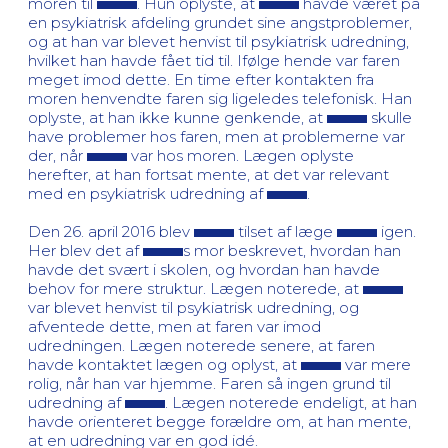
moren til
. Hun oplyste, at
havde været på
en psykiatrisk afdeling grundet sine angstproblemer,
og at han var blevet henvist til psykiatrisk udredning,
hvilket han havde fået tid til. Ifølge hende var faren
meget imod dette. En time efter kontakten fra
moren henvendte faren sig ligeledes telefonisk. Han
oplyste, at han ikke kunne genkende, at
skulle
have problemer hos faren, men at problemerne var
der, når
var hos moren. Lægen oplyste
herefter, at han fortsat mente, at det var relevant
med en psykiatrisk udredning af
.
Den 26. april 2016 blev
tilset af læge
igen.
Her blev det af
s mor beskrevet, hvordan han
havde det svært i skolen, og hvordan han havde
behov for mere struktur. Lægen noterede, at
var blevet henvist til psykiatrisk udredning, og
afventede dette, men at faren var imod
udredningen. Lægen noterede senere, at faren
havde kontaktet lægen og oplyst, at
var mere
rolig, når han var hjemme. Faren så ingen grund til
udredning af
. Lægen noterede endeligt, at han
havde orienteret begge forældre om, at han mente,
at en udredning var en god idé.