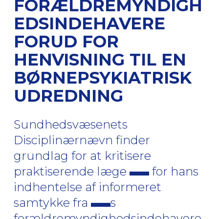
FORÆLDREMYNDIGH
EDSINDEHAVERE
FORUD FOR
HENVISNING TIL EN
BØRNEPSYKIATRISK
UDREDNING
Sundhedsvæsenets
Disciplinærnævn finder
grundlag for at kritisere
praktiserende læge
for hans
indhentelse af informeret
samtykke fra
s
forældremyndighedsindehavere