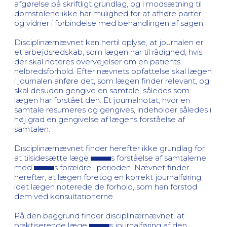
afgørelse på skriftligt grundlag, og i modsætning til
domstolene ikke har mulighed for at afhøre parter
og vidner i forbindelse med behandlingen af sagen.
Disciplinærnævnet kan hertil oplyse, at journalen er
et arbejdsredskab, som lægen har til rådighed, hvis
der skal noteres overvejelser om en patients
helbredsforhold. Efter nævnets opfattelse skal lægen
i journalen anføre det, som lægen finder relevant, og
skal desuden gengive en samtale, således som
lægen har forstået den. Et journalnotat, hvor en
samtale resumeres og gengives, indeholder således i
høj grad en gengivelse af lægens forståelse af
samtalen.
Disciplinærnævnet finder herefter ikke grundlag for
at tilsidesætte læge
s forståelse af samtalerne
med
s forældre i perioden. Nævnet finder
herefter, at lægen foretog en korrekt journalføring,
idet lægen noterede de forhold, som han forstod
dem ved konsultationerne.
På den baggrund finder disciplinærnævnet, at
praktiserende læge
s journalføring af den