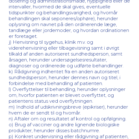
dosering og administrationsmåde, hyppighed eller de
intervaller, hvormed de skal gives, eventuelle
tidspunkter og behandlingsvarighed, og hvornår
behandlingen skal seponeres/ophøre), herunder
oplysning om navnet på den ordinerende læge,
tandlæge eller jordemoder, og hvordan ordinationen
er foretaget.
j) Henvisning til sygehus, klinik m.v. og
viderehenvisning eller tilbagevisning samt i øvrigt
tilkald af anden autoriseret sundhedsperson, samt
årsagen, herunder undersøgelsesresultater,
diagnoser og ordinerede og udførte behandlinger.
k) Rådgivning indhentet fra en anden autoriseret
sundhedsperson, herunder dennes navn og titel, i
forbindelse med behandling af patienten.
l) Overflyttelser til behandling, herunder oplysninger
om, hvorfor patienten er blevet overflyttet, og
patientens status ved overflytningen.
m) Indhold af udskrivningsbreve (epikriser), herunder
hvem de er sendt til og hvornår.
n) Aftaler om og resultatet af kontrol og opfølgning.
o) Brug af vacciner og andre lignende biologiske
produkter, herunder disses batchnumre.
p) Konkret undervisning eller rådgivning af patienten,