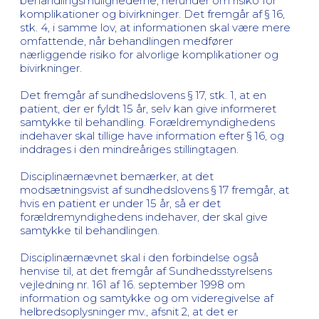
behandlingsmulighederne, herunder om risiko for
komplikationer og bivirkninger. Det fremgår af § 16,
stk. 4, i samme lov, at informationen skal være mere
omfattende, når behandlingen medfører
nærliggende risiko for alvorlige komplikationer og
bivirkninger.
Det fremgår af sundhedslovens § 17, stk. 1, at en
patient, der er fyldt 15 år, selv kan give informeret
samtykke til behandling. Forældremyndighedens
indehaver skal tillige have information efter § 16, og
inddrages i den mindreåriges stillingtagen.
Disciplinærnævnet bemærker, at det
modsætningsvist af sundhedslovens § 17 fremgår, at
hvis en patient er under 15 år, så er det
forældremyndighedens indehaver, der skal give
samtykke til behandlingen.
Disciplinærnævnet skal i den forbindelse også
henvise til, at det fremgår af Sundhedsstyrelsens
vejledning nr. 161 af 16. september 1998 om
information og samtykke og om videregivelse af
helbredsoplysninger mv., afsnit 2, at det er