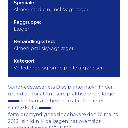
Speciale:
Almen medicin, incl. Vagtlæger
Faggruppe:
Læger
Behandlingssted:
Almen praksis/vagtlæger
Kategori:
Vejledende og principielle afgørelser
Sundhedsvæsenets Disciplinærnævn finder
grundlag for at kritisere praktiserende læge
for hans indhentelse af informeret
samtykke fra
s
forældremyndighedsindehavere den 17. marts
2016 i sin klinik, da lægen har overtrådt