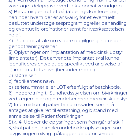
varetaget delopgaver ved f.eks. operative indgreb.
3) Beslutninger truffet på (afdelings)konferencer,
herunder hvem der er ansvarlig for et eventuelt
besluttet undersøgelsesprogram og/eller behandling
og eventuelle ordinationer samt for iværksættelsen
heraf.
4) Plan eller aftale om videre opfølgning, herunder
genoptræningsplaner.
5) Oplysninger om implantation af medicinsk udstyr
(implantater). Det anvendte implantat skal kunne
identificeres entydigt og specifikt ved angivelse af:
a) implantatets navn (herunder model).
b) størrelsen.
c) fabrikantens navn.
d) serienummer eller LOT efterfulgt af batchkode.
6) Indberetning til Sundhedsstyrelsen om bivirkninger
ved lægemidler og hændelser med medicinsk udstyr.
7) Information til patienten om skader, som må
antages at give ret til erstatning, og bistand med
anmeldelse til Patientforsikringen.
Stk. 4. Udover de oplysninger, som fremgår af stk. 1-
3, skal patientjournalen indeholde oplysninger, som
lovgivningen i øvrigt pålægger de autoriserede