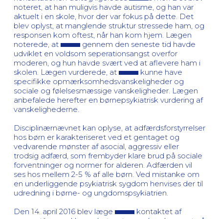
noteret, at han muligvis havde autisme, og han var
aktuelt i en skole, hvor der var fokus på dette. Det
blev oplyst, at manglende struktur stressede ham, og
responsen kom oftest, når han kom hjem. Lægen
noterede, at
gennem den seneste tid havde
udviklet en voldsom seperationsangst overfor
moderen, og hun havde svært ved at aflevere ham i
skolen. Lægen vurderede, at
kunne have
specifikke opmærksomhedsvanskeligheder og
sociale og følelsesmæssige vanskeligheder. Lægen
anbefalede herefter en børnepsykiatrisk vurdering af
vanskelighederne.
Disciplinærnævnet kan oplyse, at adfærdsforstyrrelser
hos børn er karakteriseret ved et gentaget og
vedvarende mønster af asocial, aggressiv eller
trodsig adfærd, som frembyder klare brud på sociale
forventninger og normer for alderen. Adfærden vil
ses hos mellem 2-5 % af alle børn. Ved mistanke om
en underliggende psykiatrisk sygdom henvises der til
udredning i børne- og ungdomspsykiatrien.
Den 14. april 2016 blev læge
kontaktet af