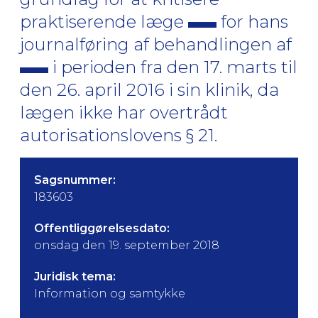
praktiserende læge
for hans
journalføring af behandlingen af
i perioden fra den 17. marts til
den 26. april 2016 i sin klinik, da
lægen ikke har overtrådt
autorisationslovens § 21.
Sagsnummer:
183603
Offentliggørelsesdato:
onsdag den 19. september 2018
Juridisk tema:
Information og samtykke