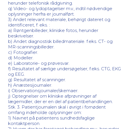
herunder telefonisk rådgivning.
q) Video- og lydoptagelser m.v., indtil nødvendige
oplysninger herfra er journalført.
3) Andet relevant materiale, behørigt dateret og
identificeret, f. eks. :
a) Røntgenbilleder, kliniske fotos, herunder
beskrivelser.
b) Andet diagnostisk billedmateriale. f.eks. CT- og
MR-scanningsbilleder.
c) Fotografier.
d) Modeller.
e) Laboratorie- og prøvesvar.
f) Resultatet af særlige undersøgelser, f.eks. CTG, EKG
og EEG.
g) Resultatet af scanninger.
h) Anæstesijournaler.
i) Observationsjournaler/skemaer.
j) Optegnelser om kliniske afprøvninger af
lægemidler, der er en del af patientbehandlingen.
Stk. 3. Patientjournalen skal i øvrigt i fornødent
omfang indeholde oplysninger om:
1) Navnet på patientens sundhedsfaglige
kontaktperson.
2) Hvem der har foretaget behandling m.v., herunder