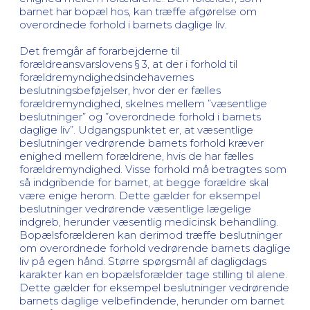
barnet har bopæl hos, kan træffe afgørelse om
overordnede forhold i barnets daglige liv.
Det fremgår af forarbejderne til
forældreansvarslovens § 3, at der i forhold til
forældremyndighedsindehavernes
beslutningsbeføjelser, hvor der er fælles
forældremyndighed, skelnes mellem ”væsentlige
beslutninger” og ”overordnede forhold i barnets
daglige liv”. Udgangspunktet er, at væsentlige
beslutninger vedrørende barnets forhold kræver
enighed mellem forældrene, hvis de har fælles
forældremyndighed. Visse forhold må betragtes som
så indgribende for barnet, at begge forældre skal
være enige herom. Dette gælder for eksempel
beslutninger vedrørende væsentlige lægelige
indgreb, herunder væsentlig medicinsk behandling.
Bopælsforælderen kan derimod træffe beslutninger
om overordnede forhold vedrørende barnets daglige
liv på egen hånd. Større spørgsmål af dagligdags
karakter kan en bopælsforælder tage stilling til alene.
Dette gælder for eksempel beslutninger vedrørende
barnets daglige velbefindende, herunder om barnet