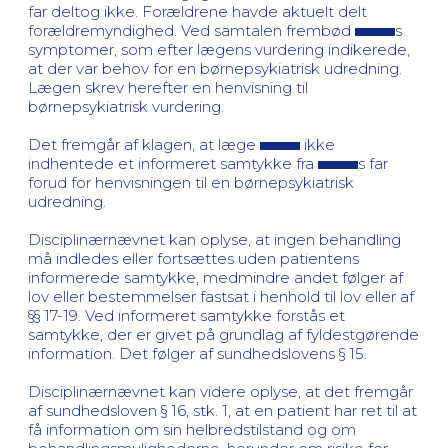
far deltog ikke. Forældrene havde aktuelt delt
forældremyndighed. Ved samtalen frembød
s
symptomer, som efter lægens vurdering indikerede,
at der var behov for en børnepsykiatrisk udredning.
Lægen skrev herefter en henvisning til
børnepsykiatrisk vurdering.
Det fremgår af klagen, at læge
ikke
indhentede et informeret samtykke fra
s far
forud for henvisningen til en børnepsykiatrisk
udredning.
Disciplinærnævnet kan oplyse, at ingen behandling
må indledes eller fortsættes uden patientens
informerede samtykke, medmindre andet følger af
lov eller bestemmelser fastsat i henhold til lov eller af
§§ 17-19. Ved informeret samtykke forstås et
samtykke, der er givet på grundlag af fyldestgørende
information. Det følger af sundhedslovens § 15.
Disciplinærnævnet kan videre oplyse, at det fremgår
af sundhedsloven § 16, stk. 1, at en patient har ret til at
få information om sin helbredstilstand og om