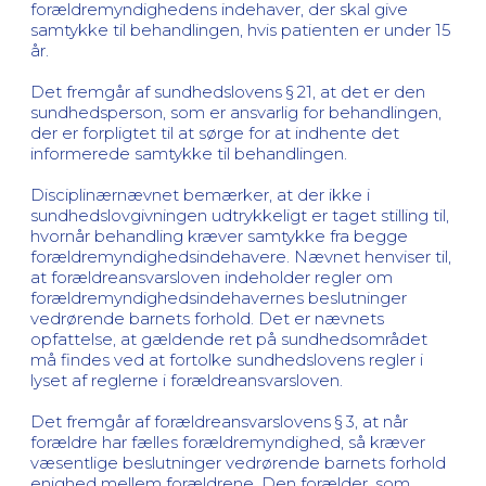
forældremyndighedens indehaver, der skal give
samtykke til behandlingen, hvis patienten er under 15
år.
Det fremgår af sundhedslovens § 21, at det er den
sundhedsperson, som er ansvarlig for behandlingen,
der er forpligtet til at sørge for at indhente det
informerede samtykke til behandlingen.
Disciplinærnævnet bemærker, at der ikke i
sundhedslovgivningen udtrykkeligt er taget stilling til,
hvornår behandling kræver samtykke fra begge
forældremyndighedsindehavere. Nævnet henviser til,
at forældreansvarsloven indeholder regler om
forældremyndighedsindehavernes beslutninger
vedrørende barnets forhold. Det er nævnets
opfattelse, at gældende ret på sundhedsområdet
må findes ved at fortolke sundhedslovens regler i
lyset af reglerne i forældreansvarsloven.
Det fremgår af forældreansvarslovens § 3, at når
forældre har fælles forældremyndighed, så kræver
væsentlige beslutninger vedrørende barnets forhold
enighed mellem forældrene. Den forælder, som