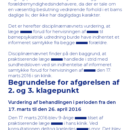
forældremyndighedsindehavere, da der er tale om
en væsentlig beslutning vedrørende forhold i et barns
daglige liv, der ikke har dagligdags karakter.
Det er herefter disciplinærnævnets vurdering, at
læge
forud for henvisningen af
til
børnepsykiatrisk udredning burde have indhentet et
informeret samtykke fra begge
forældre.
Disciplinærnævnet finder på den baggrund, at
praktiserende læge
handlede i strid med
sundhedsloven ved sin indhentelse af informeret
samtykke forud for henvisningen af
den 17.
marts 2016 i sin klinik.
Begrundelse for afgørelsen af
2. og 3. klagepunkt
Vurdering af behandlingen i perioden fra den
17. marts til den 26. april 2016
Den 17. marts 2016 blev 9-årige
tilset af
praktiserende læge
i hans klinik. Ved
konsultationen deltog ligeledes
s mor. Det blev