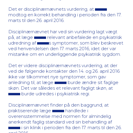
Det er disciplinærnævnets vurdering, at
modtog en korrekt behandling i perioden fra den 17.
marts til den 26. april 2016.
Disciplinærnævnet har ved sin vurdering lagt vægt
på, at læge
relevant anbefalede en psykiatrisk
udredning af
s symptomer, som blev beskrevet
ved henvendelsen den 17. marts 2016, idet der var
mistanke om en underliggende psykiatrisk sygdom.
Det er videre disciplinærnævnets vurdering, at der
ved de følgende kontakter den 14. og 26. april 2016
ikke var tilkommet nye symptomer, som gav
anledning til, at læge
burde ændre sit faglige
skøn. Det var således et relevant fagligt skøn, at
burde udredes i psykiatrisk regi.
Disciplinærnævnet finder på den baggrund, at
praktiserende læge
handlede i
overensstemmelse med normen for almindelig
anerkendt faglig standard ved sin behandling af
i sin klinik i perioden fra den 17. marts til den 26.