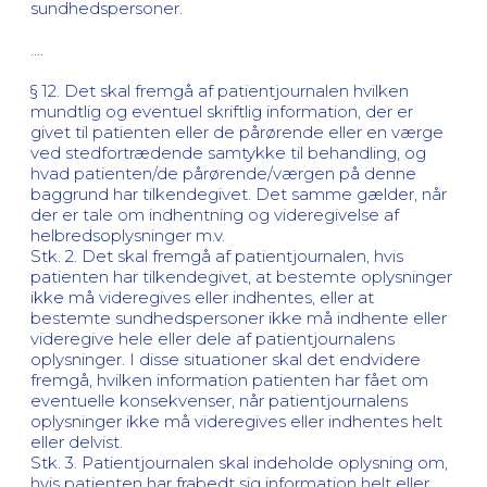
sundhedspersoner.
….
§ 12. Det skal fremgå af patientjournalen hvilken
mundtlig og eventuel skriftlig information, der er
givet til patienten eller de pårørende eller en værge
ved stedfortrædende samtykke til behandling, og
hvad patienten/de pårørende/værgen på denne
baggrund har tilkendegivet. Det samme gælder, når
der er tale om indhentning og videregivelse af
helbredsoplysninger m.v.
Stk. 2. Det skal fremgå af patientjournalen, hvis
patienten har tilkendegivet, at bestemte oplysninger
ikke må videregives eller indhentes, eller at
bestemte sundhedspersoner ikke må indhente eller
videregive hele eller dele af patientjournalens
oplysninger. I disse situationer skal det endvidere
fremgå, hvilken information patienten har fået om
eventuelle konsekvenser, når patientjournalens
oplysninger ikke må videregives eller indhentes helt
eller delvist.
Stk. 3. Patientjournalen skal indeholde oplysning om,
hvis patienten har frabedt sig information helt eller