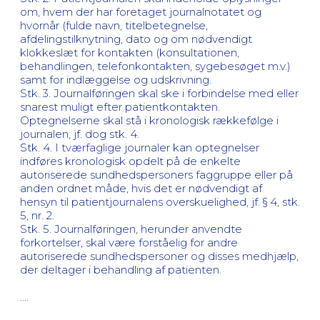
om, hvem der har foretaget journalnotatet og
hvornår (fulde navn, titelbetegnelse,
afdelingstilknytning, dato og om nødvendigt
klokkeslæt for kontakten (konsultationen,
behandlingen, telefonkontakten, sygebesøget m.v.)
samt for indlæggelse og udskrivning.
Stk. 3. Journalføringen skal ske i forbindelse med eller
snarest muligt efter patientkontakten.
Optegnelserne skal stå i kronologisk rækkefølge i
journalen, jf. dog stk. 4.
Stk. 4. I tværfaglige journaler kan optegnelser
indføres kronologisk opdelt på de enkelte
autoriserede sundhedspersoners faggruppe eller på
anden ordnet måde, hvis det er nødvendigt af
hensyn til patientjournalens overskuelighed, jf. § 4, stk.
5, nr. 2.
Stk. 5. Journalføringen, herunder anvendte
forkortelser, skal være forståelig for andre
autoriserede sundhedspersoner og disses medhjælp,
der deltager i behandling af patienten.
….