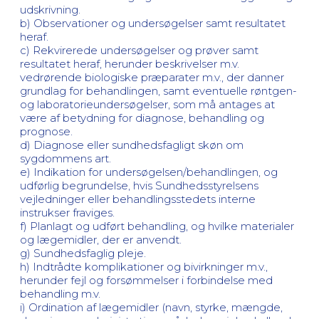
udskrivning.
b) Observationer og undersøgelser samt resultatet
heraf.
c) Rekvirerede undersøgelser og prøver samt
resultatet heraf, herunder beskrivelser m.v.
vedrørende biologiske præparater m.v., der danner
grundlag for behandlingen, samt eventuelle røntgen-
og laboratorieundersøgelser, som må antages at
være af betydning for diagnose, behandling og
prognose.
d) Diagnose eller sundhedsfagligt skøn om
sygdommens art.
e) Indikation for undersøgelsen/behandlingen, og
udførlig begrundelse, hvis Sundhedsstyrelsens
vejledninger eller behandlingsstedets interne
instrukser fraviges.
f) Planlagt og udført behandling, og hvilke materialer
og lægemidler, der er anvendt.
g) Sundhedsfaglig pleje.
h) Indtrådte komplikationer og bivirkninger m.v.,
herunder fejl og forsømmelser i forbindelse med
behandling m.v.
i) Ordination af lægemidler (navn, styrke, mængde,