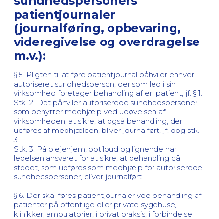
sundhedspersoners
patientjournaler
(journalføring, opbevaring,
videregivelse og overdragelse
m.v.):
§ 5. Pligten til at føre patientjournal påhviler enhver
autoriseret sundhedsperson, der som led i sin
virksomhed foretager behandling af en patient, jf. § 1.
Stk. 2. Det påhviler autoriserede sundhedspersoner,
som benytter medhjælp ved udøvelsen af
virksomheden, at sikre, at også behandling, der
udføres af medhjælpen, bliver journalført, jf. dog stk.
3.
Stk. 3. På plejehjem, botilbud og lignende har
ledelsen ansvaret for at sikre, at behandling på
stedet, som udføres som medhjælp for autoriserede
sundhedspersoner, bliver journalført.
§ 6. Der skal føres patientjournaler ved behandling af
patienter på offentlige eller private sygehuse,
klinikker, ambulatorier, i privat praksis, i forbindelse