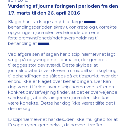
april 2016.
Vurdering af journalføringen i perioden fra den
17. marts til den 26. april 2016
Klager har i sin klage anført, at læge
i
behandlingsperioden skrev ukonkrete og ukorrekte
oplysninger i journalen vedrørende den ene
forældremyndighedsindehavers holdning til
behandling af
.
Ved afgørelsen af sagen har disciplinærnævnet lagt
vægt på oplysningerne i journalen, der generelt
tillægges stor bevisværdi. Dette skyldes, at
journalnotater bliver skrevet i umiddelbar tilknytning
til behandlingen og således på et tidspunkt, hvor der
endnu ikke er klaget over behandlingen. Der kan
dog være tilfælde, hvor disciplinærnævnet efter en
konkret bevisafvejning finder, at det er overvejende
sandsynligt, at oplysningerne i journalen ikke kan
være korrekte. Dette har dog ikke været tilfældet i
denne sag.
Disciplinærnævnet har desuden ikke mulighed for at
få sagen yderligere belyst, da nævnet træffer