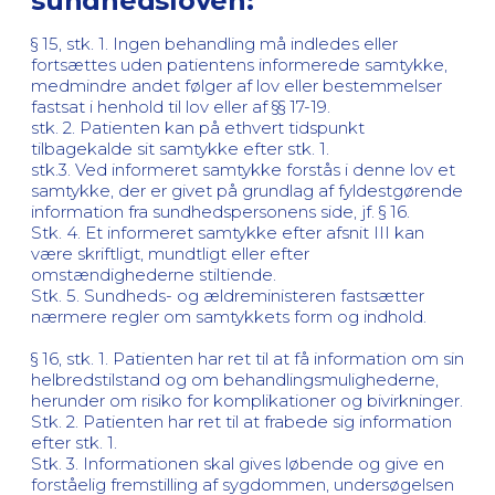
sundhedsloven:
§ 15, stk. 1. Ingen behandling må indledes eller
fortsættes uden patientens informerede samtykke,
medmindre andet følger af lov eller bestemmelser
fastsat i henhold til lov eller af §§ 17-19.
stk. 2. Patienten kan på ethvert tidspunkt
tilbagekalde sit samtykke efter stk. 1.
stk.3. Ved informeret samtykke forstås i denne lov et
samtykke, der er givet på grundlag af fyldestgørende
information fra sundhedspersonens side, jf. § 16.
Stk. 4. Et informeret samtykke efter afsnit III kan
være skriftligt, mundtligt eller efter
omstændighederne stiltiende.
Stk. 5. Sundheds- og ældreministeren fastsætter
nærmere regler om samtykkets form og indhold.
§ 16, stk. 1. Patienten har ret til at få information om sin
helbredstilstand og om behandlingsmulighederne,
herunder om risiko for komplikationer og bivirkninger.
Stk. 2. Patienten har ret til at frabede sig information
efter stk. 1.
Stk. 3. Informationen skal gives løbende og give en
forståelig fremstilling af sygdommen, undersøgelsen