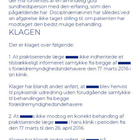
der må forventes af en almindelig god
sundhedsperson med den erfaring, som den
pågældende har. Disciplinærnævnet har således ved
sin afgørelse ikke taget stilling til, om patienten har
modtaget den bedst mulige behandling.
KLAGEN
Der er klaget over følgende:
1. At praktiserende læge
ikke indhentede et
tilstrækkeligt informeret samtykke fra begge af
s forældremyndighedsindehavere den 17. marts 2016 i
sin klinik.
Klager har blandt andet anført, at
blev henvist
til psykiatrisk udredning uden forudgående samtykke
til behandlingen fra begge
forældremyndighedsindehavere.
2. At
s ikke modtog en korrekt behandling af
praktiserende læge
i hans klinik i perioden fra
den 17. marts til den 26. april 2016.
Klager har blandt andet anført, at
på