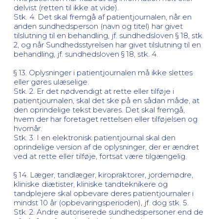
delvist (retten til ikke at vide).
Stk. 4. Det skal fremgå af patientjournalen, når en
anden sundhedsperson (navn og titel) har givet
tilslutning til en behandling, jf. sundhedsloven § 18, stk.
2, og når Sundhedsstyrelsen har givet tilslutning til en
behandling, jf. sundhedsloven § 18, stk. 4.
§ 13. Oplysninger i patientjournalen må ikke slettes
eller gøres ulæselige.
Stk. 2. Er det nødvendigt at rette eller tilføje i
patientjournalen, skal det ske på en sådan måde, at
den oprindelige tekst bevares. Det skal fremgå,
hvem der har foretaget rettelsen eller tilføjelsen og
hvornår.
Stk. 3. I en elektronisk patientjournal skal den
oprindelige version af de oplysninger, der er ændret
ved at rette eller tilføje, fortsat være tilgængelig.
§ 14. Læger, tandlæger, kiropraktorer, jordemødre,
kliniske diætister, kliniske tandteknikere og
tandplejere skal opbevare deres patientjournaler i
mindst 10 år (opbevaringsperioden), jf. dog stk. 5.
Stk. 2. Andre autoriserede sundhedspersoner end de