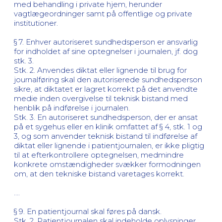
med behandling i private hjem, herunder
vagtlægeordninger samt på offentlige og private
institutioner.
§ 7. Enhver autoriseret sundhedsperson er ansvarlig
for indholdet af sine optegnelser i journalen, jf. dog
stk. 3.
Stk. 2. Anvendes diktat eller lignende til brug for
journalføring skal den autoriserede sundhedsperson
sikre, at diktatet er lagret korrekt på det anvendte
medie inden overgivelse til teknisk bistand med
henblik på indførelse i journalen.
Stk. 3. En autoriseret sundhedsperson, der er ansat
på et sygehus eller en klinik omfattet af § 4, stk. 1 og
3, og som anvender teknisk bistand til indførelse af
diktat eller lignende i patientjournalen, er ikke pligtig
til at efterkontrollere optegnelsen, medmindre
konkrete omstændigheder svækker formodningen
om, at den tekniske bistand varetages korrekt.
….
§ 9. En patientjournal skal føres på dansk.
Stk. 2. Patientjournalen skal indeholde oplysninger