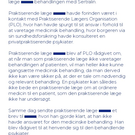
læge
behandlingen med Sertralin.
Praktiserende læge
havde forinden været i
kontakt med Praktiserende Lægers Organisation
(PLO), hvor han havde spurgt til sit ansvar i forhold til
at varetage medicinsk behandling, hvor borgeren via
sin sundhedsforsikring havde konsulteret en
privatpraktiserende psykiater.
Praktiserende læge
blev af PLO rådgivet om,
at når man som praktiserende læge ikke varetager
behandlingen af patienten, vil man heller ikke kunne
igangsætte medicinsk behandling, da man derved
ikke kan være sikker på, at der er tale om nødvendig
og relevant behandling. En psykiater kan således
ikke bede en praktiserende læge om at ordinere
medicin til en patient, som den praktiserende læge
ikke har undersøgt.
Samme dag sendte praktiserende læge
et
brev til
, hvori han gjorde klart, at han ikke
havde ansvaret for den medicinske behandling. Han
blev rådgivet til at henvende sig til den behandlende
psykiater.