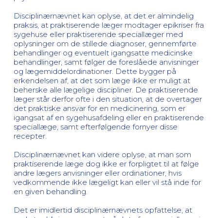
Disciplinærnævnet kan oplyse, at det er almindelig
praksis, at praktiserende læger modtager epikriser fra
sygehuse eller praktiserende speciallæger med
oplysninger om de stillede diagnoser, gennemførte
behandlinger og eventuelt igangsatte medicinske
behandlinger, samt følger de foreslåede anvisninger
og lægemiddelordinationer. Dette bygger på
erkendelsen af, at det som læge ikke er muligt at
beherske alle lægelige discipliner. De praktiserende
læger står derfor ofte i den situation, at de overtager
det praktiske ansvar for en medicinering, som er
igangsat af en sygehusafdeling eller en praktiserende
speciallæge, samt efterfølgende fornyer disse
recepter.
Disciplinærnævnet kan videre oplyse, at man som
praktiserende læge dog ikke er forpligtet til at følge
andre lægers anvisninger eller ordinationer, hvis
vedkommende ikke lægeligt kan eller vil stå inde for
en given behandling.
Det er imidlertid disciplinærnævnets opfattelse, at