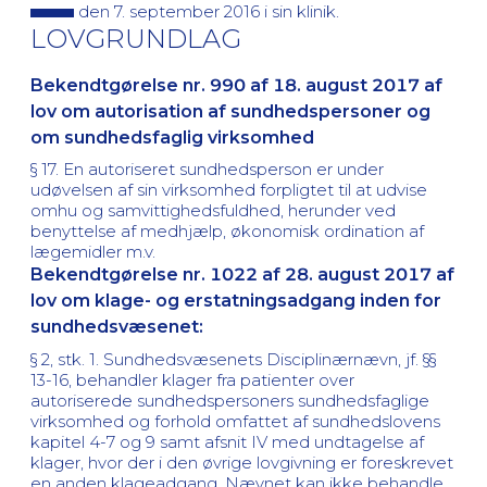
den 7. september 2016 i sin klinik.
LOVGRUNDLAG
Bekendtgørelse nr. 990 af 18. august 2017 af
lov om autorisation af sundhedspersoner og
om sundhedsfaglig virksomhed
§ 17. En autoriseret sundhedsperson er under
udøvelsen af sin virksomhed forpligtet til at udvise
omhu og samvittighedsfuldhed, herunder ved
benyttelse af medhjælp, økonomisk ordination af
lægemidler m.v.
Bekendtgørelse nr. 1022 af 28. august 2017 af
lov om klage- og erstatningsadgang inden for
sundhedsvæsenet:
§ 2, stk. 1. Sundhedsvæsenets Disciplinærnævn, jf. §§
13-16, behandler klager fra patienter over
autoriserede sundhedspersoners sundhedsfaglige
virksomhed og forhold omfattet af sundhedslovens
kapitel 4-7 og 9 samt afsnit IV med undtagelse af
klager, hvor der i den øvrige lovgivning er foreskrevet
en anden klageadgang. Nævnet kan ikke behandle