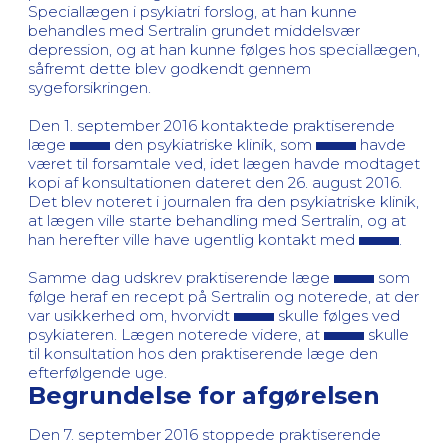
Speciallægen i psykiatri forslog, at han kunne
behandles med Sertralin grundet middelsvær
depression, og at han kunne følges hos speciallægen,
såfremt dette blev godkendt gennem
sygeforsikringen.
Den 1. september 2016 kontaktede praktiserende
læge
den psykiatriske klinik, som
havde
været til forsamtale ved, idet lægen havde modtaget
kopi af konsultationen dateret den 26. august 2016.
Det blev noteret i journalen fra den psykiatriske klinik,
at lægen ville starte behandling med Sertralin, og at
han herefter ville have ugentlig kontakt med
.
Samme dag udskrev praktiserende læge
som
følge heraf en recept på Sertralin og noterede, at der
var usikkerhed om, hvorvidt
skulle følges ved
psykiateren. Lægen noterede videre, at
skulle
til konsultation hos den praktiserende læge den
efterfølgende uge.
Begrundelse for afgørelsen
Den 7. september 2016 stoppede praktiserende