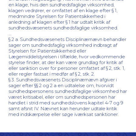
en klage, hvis den sundhedsfaglige virksomhed,
klagen vedrører, er omfattet af en klage efter § 1,
medmindre Styrelsen for Patientsikkerhed i
anledning af klagen efter § 1 har udtalt kritik af
sundhedsvæsenets sundhedsfaglige virksomhed.
…
§ 2 a. Sundhedsvæsenets Disciplinærnævn behandler
sager om sundhedsfaglig virksomhed indbragt af
Styrelsen for Patientsikkerhed eller
Lægemiddelstyrelsen i tilfælde, hvor vedkommende
styrelse finder, at der kan være grundlag for kritik af
eller sanktion over for personer omfattet af § 2, stk. 1,
eller regler fastsat i medfør af § 2, stk. 2.
§ 3. Sundhedsvæsenets Disciplinærnævn afgiver i
sager efter §§ 2 og 2 a en udtalelse om, hvorvidt
sundhedspersonens sundhedsfaglige virksomhed har
været kritisabel, eller om sundhedspersonen har
handlet i strid med sundhedslovens kapitel 4-7 og 9
samt afsnit IV. Nævnet kan herunder udtale kritik
med indskærpelse eller søge iværksat sanktioner.