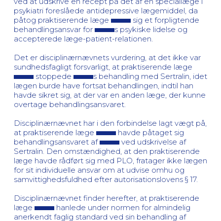
ved at udskrive en recept på det af en speciallæge i
psykiatri foreslåede antidepressive lægemiddel, da
påtog praktiserende læge
sig et forpligtende
behandlingsansvar for
s psykiske lidelse og
accepterede læge-patient-relationen.
Det er disciplinærnævnets vurdering, at det ikke var
sundhedsfagligt forsvarligt, at praktiserende læge
stoppede
s behandling med Sertralin, idet
lægen burde have fortsat behandlingen, indtil han
havde sikret sig, at der var en anden læge, der kunne
overtage behandlingsansvaret.
Disciplinærnævnet har i den forbindelse lagt vægt på,
at praktiserende læge
havde påtaget sig
behandlingsansvaret af
ved udskrivelse af
Sertralin. Den omstændighed, at den praktiserende
læge havde rådført sig med PLO, fratager ikke lægen
for sit individuelle ansvar om at udvise omhu og
samvittighedsfuldhed efter autorisationslovens § 17.
Disciplinærnævnet finder herefter, at praktiserende
læge
hanlede under normen for almindelig
anerkendt faglig standard ved sin behandling af