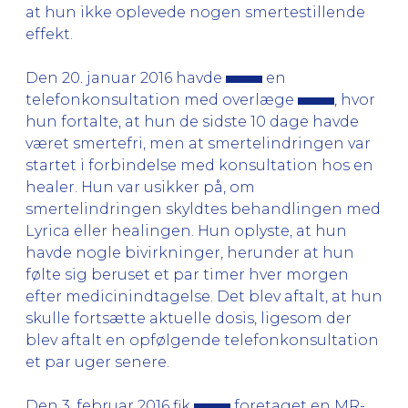
at hun ikke oplevede nogen smertestillende
effekt.
Den 20. januar 2016 havde
en
telefonkonsultation med overlæge
, hvor
hun fortalte, at hun de sidste 10 dage havde
været smertefri, men at smertelindringen var
startet i forbindelse med konsultation hos en
healer. Hun var usikker på, om
smertelindringen skyldtes behandlingen med
Lyrica eller healingen. Hun oplyste, at hun
havde nogle bivirkninger, herunder at hun
følte sig beruset et par timer hver morgen
efter medicinindtagelse. Det blev aftalt, at hun
skulle fortsætte aktuelle dosis, ligesom der
blev aftalt en opfølgende telefonkonsultation
et par uger senere.
Den 3. februar 2016 fik
foretaget en MR-