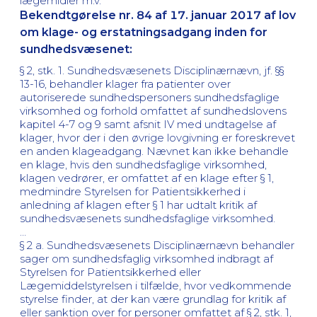
lægemidler m.v.
Bekendtgørelse nr. 84 af 17. januar 2017 af lov
om klage- og erstatningsadgang inden for
sundhedsvæsenet:
§ 2, stk. 1. Sundhedsvæsenets Disciplinærnævn, jf. §§
13-16, behandler klager fra patienter over
autoriserede sundhedspersoners sundhedsfaglige
virksomhed og forhold omfattet af sundhedslovens
kapitel 4-7 og 9 samt afsnit IV med undtagelse af
klager, hvor der i den øvrige lovgivning er foreskrevet
en anden klageadgang. Nævnet kan ikke behandle
en klage, hvis den sundhedsfaglige virksomhed,
klagen vedrører, er omfattet af en klage efter § 1,
medmindre Styrelsen for Patientsikkerhed i
anledning af klagen efter § 1 har udtalt kritik af
sundhedsvæsenets sundhedsfaglige virksomhed.
…
§ 2 a. Sundhedsvæsenets Disciplinærnævn behandler
sager om sundhedsfaglig virksomhed indbragt af
Styrelsen for Patientsikkerhed eller
Lægemiddelstyrelsen i tilfælde, hvor vedkommende
styrelse finder, at der kan være grundlag for kritik af
eller sanktion over for personer omfattet af § 2, stk. 1,