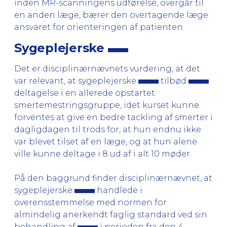
inden MR-scanningens udførelse, overgår til
en anden læge, bærer den overtagende læge
ansvaret for orienteringen af patienten.
Sygeplejerske
Det er disciplinærnævnets vurdering, at det
var relevant, at sygeplejerske
tilbød
deltagelse i en allerede opstartet
smertemestringsgruppe, idet kurset kunne
forventes at give en bedre tackling af smerter i
dagligdagen til trods for, at hun endnu ikke
var blevet tilset af en læge, og at hun alene
ville kunne deltage i 8 ud af i alt 10 møder.
På den baggrund finder disciplinærnævnet, at
sygeplejerske
handlede i
overensstemmelse med normen for
almindelig anerkendt faglig standard ved sin
behandling af
i perioden fra den 4.