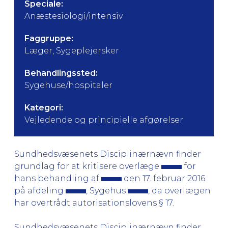
Speciale:
Anæstesiologi/intensiv
Faggruppe:
Læger, Sygeplejersker
Behandlingssted:
Sygehuse/hospitaler
Kategori:
Vejledende og principielle afgørelser
Sundhedsvæsenets Disciplinærnævn finder
grundlag for at kritisere overlæge
for
hans behandling af
den 17. februar 2016
på afdeling
, Sygehus
, da overlægen
har overtrådt autorisationslovens § 17.
Sundhedsvæsenets Disciplinærnævn finder