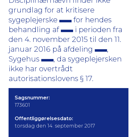
Disciplinærnævn finder ikke
grundlag for at kritisere
sygeplejerske
for hendes
behandling af
i perioden fra
den 4. november 2015 til den 11.
januar 2016 på afdeling
,
Sygehus
, da sygeplejersken
ikke har overtrådt
autorisationslovens § 17.
Sagsnummer:
173601
Offentliggørelsesdato:
torsdag den 14. september 2017