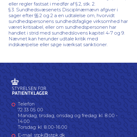
eller regler fastsat i medfør af § 2, stk. 2.
§ 3. Sundhedsvæsenets Disciplinærnævn afgiver i
sager efter §§ 2 og 2 a en udtalelse om, hvorvidt
sundhedspersonens sundhedsfaglige virksomhed har
været kritisabel, eller om sundhedspersonen har
handlet i strid med sundhedslovens kapitel 4-7 og 9.
Nævnet kan herunder udtale kritik med
indskærpelse eller søge iværksat sanktioner.
Telefon
72 33 05 00
Mandag, tirsdag, onsdag og fredag: kl. 8.00 -
14.00
Torsdag: kl. 8.00-16.00
E-mail: stpk@stpk.dk