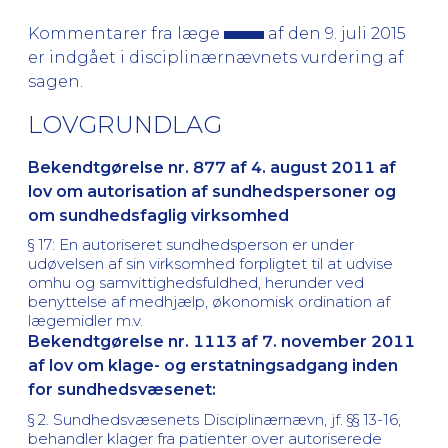
Kommentarer fra læge
af den 9. juli 2015
er indgået i disciplinærnævnets vurdering af
sagen.
LOVGRUNDLAG
Bekendtgørelse nr. 877 af 4. august 2011 af
lov om autorisation af sundhedspersoner og
om sundhedsfaglig virksomhed
§ 17: En autoriseret sundhedsperson er under
udøvelsen af sin virksomhed forpligtet til at udvise
omhu og samvittighedsfuldhed, herunder ved
benyttelse af medhjælp, økonomisk ordination af
lægemidler m.v.
Bekendtgørelse nr. 1113 af 7. november 2011
af lov om klage- og erstatningsadgang inden
for sundhedsvæsenet:
§ 2. Sundhedsvæsenets Disciplinærnævn, jf. §§ 13-16,
behandler klager fra patienter over autoriserede