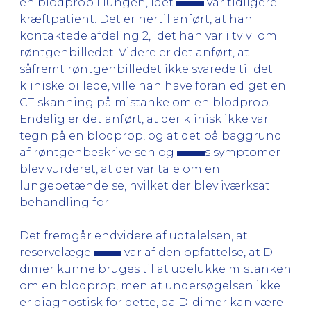
en blodprop i lungen, idet
var tidligere
kræftpatient. Det er hertil anført, at han
kontaktede afdeling 2, idet han var i tvivl om
røntgenbilledet. Videre er det anført, at
såfremt røntgenbilledet ikke svarede til det
kliniske billede, ville han have foranlediget en
CT-skanning på mistanke om en blodprop.
Endelig er det anført, at der klinisk ikke var
tegn på en blodprop, og at det på baggrund
af røntgenbeskrivelsen og
s symptomer
blev vurderet, at der var tale om en
lungebetændelse, hvilket der blev iværksat
behandling for.
Det fremgår endvidere af udtalelsen, at
reservelæge
var af den opfattelse, at D-
dimer kunne bruges til at udelukke mistanken
om en blodprop, men at undersøgelsen ikke
er diagnostisk for dette, da D-dimer kan være