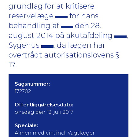
grundlag for at kritisere
reservelæge
for hans
behandling af
den 28.
august 2014 på akutafdeling
,
Sygehus
, da lægen har
overtrådt autorisationslovens §
17.
Sagsnummer:
172702
Offentliggørelsesdato:
onsdag den 12. juli 2017
Speciale:
Almen medicin, incl. Vagtlæger