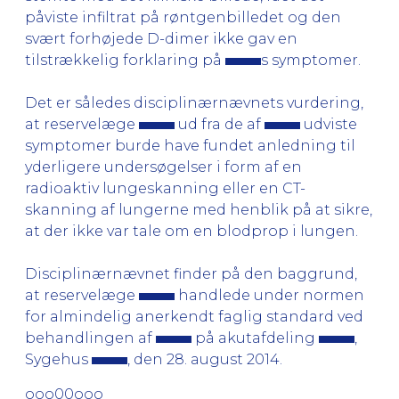
påviste infiltrat på røntgenbilledet og den
svært forhøjede D-dimer ikke gav en
tilstrækkelig forklaring på
s symptomer.
Det er således disciplinærnævnets vurdering,
at reservelæge
ud fra de af
udviste
symptomer burde have fundet anledning til
yderligere undersøgelser i form af en
radioaktiv lungeskanning eller en CT-
skanning af lungerne med henblik på at sikre,
at der ikke var tale om en blodprop i lungen.
Disciplinærnævnet finder på den baggrund,
at reservelæge
handlede under normen
for almindelig anerkendt faglig standard ved
behandlingen af
på akutafdeling
,
Sygehus
, den 28. august 2014.
ooo00ooo