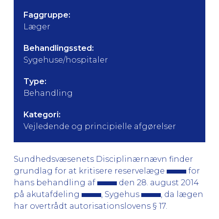
Faggruppe:
Læger
Behandlingssted:
Sygehuse/hospitaler
Type:
Behandling
Kategori:
Vejledende og principielle afgørelser
Sundhedsvæsenets Disciplinærnævn finder
grundlag for at kritisere reservelæge
for
hans behandling af
den 28. august 2014
på akutafdeling
, Sygehus
, da lægen
har overtrådt autorisationslovens § 17.