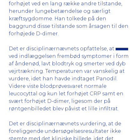
forhøjet ved en lang række andre tilstande,
herunder lungebetændelse og særligt
kræftsygdomme. Han tolkede på den
baggrund disse tilstande som årsagen til den
forhøjede D-dimer.
Det er disciplinærnævnets opfattelse, at
ved indlæggelsen frembød symptomer i form
af åndenød, lavt blodtryk og smerter ved dyb
vejrtrækning. Temperaturen var vanskelig at
vurdere, idet han havde indtaget Panodil.
Videre viste blodprøvesvaret normale
leucocyttal og kun let forhøjet CRP samt en
svært forhøjet D-dimer, ligesom der på
røntgenbilledet blev påvist et lille infiltrat.
Det er disciplinærnævnets vurdering, at de
foreliggende undersøgelsesresultater ikke
stemte med det kliniske billede, idet det