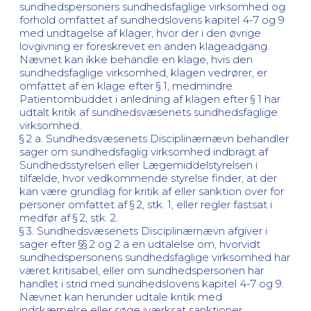
sundhedspersoners sundhedsfaglige virksomhed og
forhold omfattet af sundhedslovens kapitel 4-7 og 9
med undtagelse af klager, hvor der i den øvrige
lovgivning er foreskrevet en anden klageadgang.
Nævnet kan ikke behandle en klage, hvis den
sundhedsfaglige virksomhed, klagen vedrører, er
omfattet af en klage efter § 1, medmindre
Patientombuddet i anledning af klagen efter § 1 har
udtalt kritik af sundhedsvæsenets sundhedsfaglige
virksomhed.
§ 2 a. Sundhedsvæsenets Disciplinærnævn behandler
sager om sundhedsfaglig virksomhed indbragt af
Sundhedsstyrelsen eller Lægemiddelstyrelsen i
tilfælde, hvor vedkommende styrelse finder, at der
kan være grundlag for kritik af eller sanktion over for
personer omfattet af § 2, stk. 1, eller regler fastsat i
medfør af § 2, stk. 2.
§ 3. Sundhedsvæsenets Disciplinærnævn afgiver i
sager efter §§ 2 og 2 a en udtalelse om, hvorvidt
sundhedspersonens sundhedsfaglige virksomhed har
været kritisabel, eller om sundhedspersonen har
handlet i strid med sundhedslovens kapitel 4-7 og 9.
Nævnet kan herunder udtale kritik med
indskærpelse eller søge iværksat sanktioner.