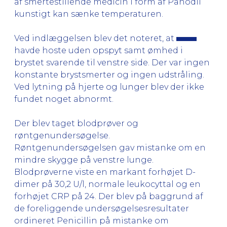
af smertestillende medicin i form af Panodil
kunstigt kan sænke temperaturen.
Ved indlæggelsen blev det noteret, at
havde hoste uden opspyt samt ømhed i
brystet svarende til venstre side. Der var ingen
konstante brystsmerter og ingen udstråling.
Ved lytning på hjerte og lunger blev der ikke
fundet noget abnormt.
Der blev taget blodprøver og
røntgenundersøgelse.
Røntgenundersøgelsen gav mistanke om en
mindre skygge på venstre lunge.
Blodprøverne viste en markant forhøjet D-
dimer på 30,2 U/l, normale leukocyttal og en
forhøjet CRP på 24. Der blev på baggrund af
de foreliggende undersøgelsesresultater
ordineret Penicillin på mistanke om