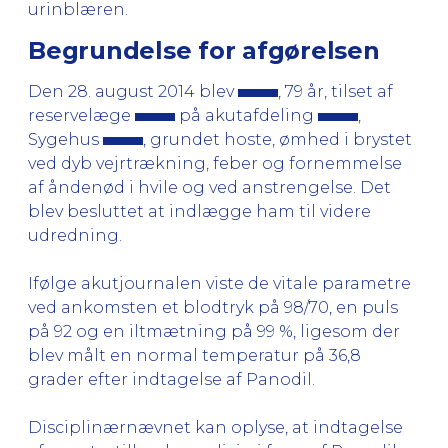
urinblæren.
Begrundelse for afgørelsen
Den 28. august 2014 blev
, 79 år, tilset af
reservelæge
på akutafdeling
,
Sygehus
, grundet hoste, ømhed i brystet
ved dyb vejrtrækning, feber og fornemmelse
af åndenød i hvile og ved anstrengelse. Det
blev besluttet at indlægge ham til videre
udredning.
Ifølge akutjournalen viste de vitale parametre
ved ankomsten et blodtryk på 98/70, en puls
på 92 og en iltmætning på 99 %, ligesom der
blev målt en normal temperatur på 36,8
grader efter indtagelse af Panodil.
Disciplinærnævnet kan oplyse, at indtagelse