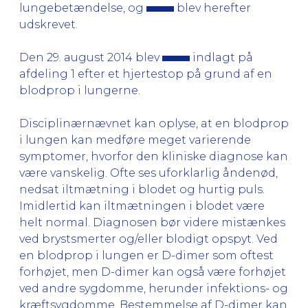
lungebetændelse, og
blev herefter
udskrevet.
Den 29. august 2014 blev
indlagt på
afdeling 1 efter et hjertestop på grund af en
blodprop i lungerne.
Disciplinærnævnet kan oplyse, at en blodprop
i lungen kan medføre meget varierende
symptomer, hvorfor den kliniske diagnose kan
være vanskelig. Ofte ses uforklarlig åndenød,
nedsat iltmætning i blodet og hurtig puls.
Imidlertid kan iltmætningen i blodet være
helt normal. Diagnosen bør videre mistænkes
ved brystsmerter og/eller blodigt opspyt. Ved
en blodprop i lungen er D-dimer som oftest
forhøjet, men D-dimer kan også være forhøjet
ved andre sygdomme, herunder infektions- og
kræftsygdomme. Bestemmelse af D-dimer kan