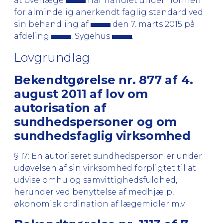
at overlæge
har handlet under normen
for almindelig anerkendt faglig standard ved
sin behandling af
den 7. marts 2015 på
afdeling
, Sygehus
.
Lovgrundlag
Bekendtgørelse nr. 877 af 4.
august 2011 af lov om
autorisation af
sundhedspersoner og om
sundhedsfaglig virksomhed
§ 17: En autoriseret sundhedsperson er under
udøvelsen af sin virksomhed forpligtet til at
udvise omhu og samvittighedsfuldhed,
herunder ved benyttelse af medhjælp,
økonomisk ordination af lægemidler m.v.