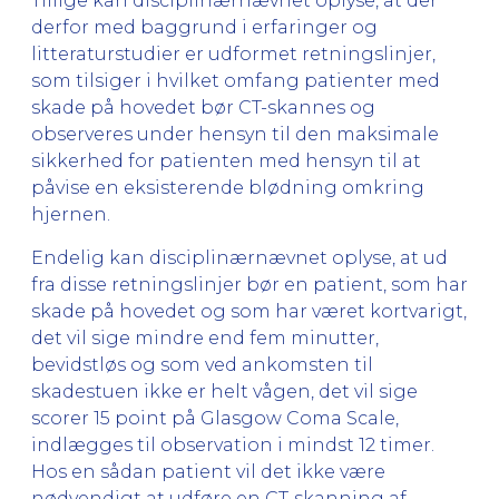
Tillige kan disciplinærnævnet oplyse, at der
derfor med baggrund i erfaringer og
litteraturstudier er udformet retningslinjer,
som tilsiger i hvilket omfang patienter med
skade på hovedet bør CT-skannes og
observeres under hensyn til den maksimale
sikkerhed for patienten med hensyn til at
påvise en eksisterende blødning omkring
hjernen.
Endelig kan disciplinærnævnet oplyse, at ud
fra disse retningslinjer bør en patient, som har
skade på hovedet og som har været kortvarigt,
det vil sige mindre end fem minutter,
bevidstløs og som ved ankomsten til
skadestuen ikke er helt vågen, det vil sige
scorer 15 point på Glasgow Coma Scale,
indlægges til observation i mindst 12 timer.
Hos en sådan patient vil det ikke være
nødvendigt at udføre en CT-skanning af