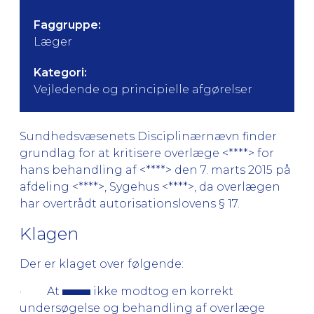
Faggruppe:
Læger
Kategori:
Vejledende og principielle afgørelser
Sundhedsvæsenets Disciplinærnævn finder
grundlag for at kritisere overlæge <****> for
hans behandling af <****> den 7. marts 2015 på
afdeling <****>, Sygehus <****>, da overlægen
har overtrådt autorisationslovens § 17.
Klagen
Der er klaget over følgende:
· At
ikke modtog en korrekt
undersøgelse og behandling af overlæge