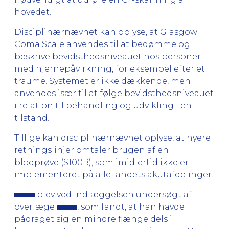
hovedet.
Disciplinærnævnet kan oplyse, at Glasgow
Coma Scale anvendes til at bedømme og
beskrive bevidsthedsniveauet hos personer
med hjernepåvirkning, for eksempel efter et
traume. Systemet er ikke dækkende, men
anvendes især til at følge bevidsthedsniveauet
i relation til behandling og udvikling i en
tilstand.
Tillige kan disciplinærnævnet oplyse, at nyere
retningslinjer omtaler brugen af en
blodprøve (S100B), som imidlertid ikke er
implementeret på alle landets akutafdelinger.
blev ved indlæggelsen undersøgt af
overlæge
, som fandt, at han havde
pådraget sig en mindre flænge dels i