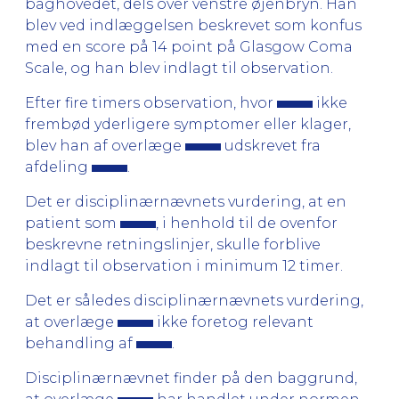
baghovedet, dels over venstre øjenbryn. Han
blev ved indlæggelsen beskrevet som konfus
med en score på 14 point på Glasgow Coma
Scale, og han blev indlagt til observation.
Efter fire timers observation, hvor
ikke
frembød yderligere symptomer eller klager,
blev han af overlæge
udskrevet fra
afdeling
.
Det er disciplinærnævnets vurdering, at en
patient som
, i henhold til de ovenfor
beskrevne retningslinjer, skulle forblive
indlagt til observation i minimum 12 timer.
Det er således disciplinærnævnets vurdering,
at overlæge
ikke foretog relevant
behandling af
.
Disciplinærnævnet finder på den baggrund,