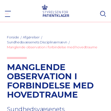
Forside
Afgørelser
Sundhedsvæsenets Disciplinærnævn
Manglende observation i forbindelse med hovedtraume
MANGLENDE
OBSERVATION I
FORBINDELSE MED
HOVEDTRAUME
Sundhedsvæsenets