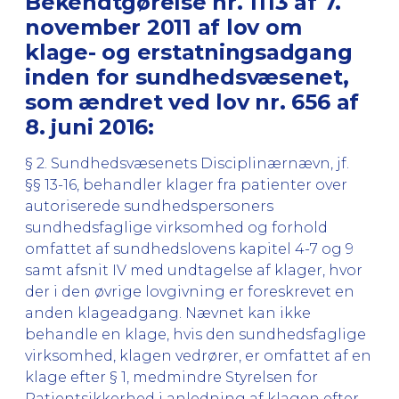
Bekendtgørelse nr. 1113 af 7.
november 2011 af lov om
klage- og erstatningsadgang
inden for sundhedsvæsenet,
som ændret ved lov nr. 656 af
8. juni 2016:
§ 2. Sundhedsvæsenets Disciplinærnævn, jf.
§§ 13-16, behandler klager fra patienter over
autoriserede sundhedspersoners
sundhedsfaglige virksomhed og forhold
omfattet af sundhedslovens kapitel 4-7 og 9
samt afsnit IV med undtagelse af klager, hvor
der i den øvrige lovgivning er foreskrevet en
anden klageadgang. Nævnet kan ikke
behandle en klage, hvis den sundhedsfaglige
virksomhed, klagen vedrører, er omfattet af en
klage efter § 1, medmindre Styrelsen for
Patientsikkerhed i anledning af klagen efter