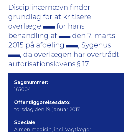
Disciplinærnævn finder
grundlag for at kritisere
overlæge
for hans
behandling af
den 7. marts
2015 på afdeling
, Sygehus
, da overlægen har overtrådt
autorisationslovens § 17.
Sagsnummer:
165004
Offentliggørelsesdato:
torsdag den 19. januar 2017
Speciale:
Almen medicin, incl. Vagtlæger