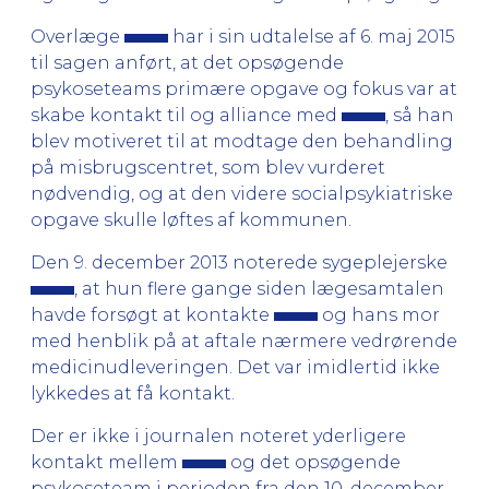
Overlæge
har i sin udtalelse af 6. maj 2015
til sagen anført, at det opsøgende
psykoseteams primære opgave og fokus var at
skabe kontakt til og alliance med
, så han
blev motiveret til at modtage den behandling
på misbrugscentret, som blev vurderet
nødvendig, og at den videre socialpsykiatriske
opgave skulle løftes af kommunen.
Den 9. december 2013 noterede sygeplejerske
, at hun flere gange siden lægesamtalen
havde forsøgt at kontakte
og hans mor
med henblik på at aftale nærmere vedrørende
medicinudleveringen. Det var imidlertid ikke
lykkedes at få kontakt.
Der er ikke i journalen noteret yderligere
kontakt mellem
og det opsøgende
psykoseteam i perioden fra den 10. december