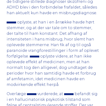
de tidligere stillede diagnoser skizofreni og
ADHD blev i den forbindelse frafaldet, således
han aktuelt kun havde en misbrugsdiagnose.
oplyste, at han i en årrække havde hørt
stemmer, og at der var tale om to stemmer,
der talte til ham konstant. Det afhang af
intensiteten i hans misbrug, hvor slemt han
oplevede stemmerne. Han fik af og til også
paranoide vrangforestillinger i form af oplevet
forfølgelse.
oplyste videre, at han ikke
oplevede effekt af medicinen, men at han
normalt tog den alligevel, dog undtaget de
perioder hvor han samtidig havde et forbrug
af amfetamin, idet medicinen havde en
modvirkende effekt herpå.
Overlæge
vurderede, at
befandt sig
i en hallucinatorisk psykotisk tilstand som
følge af centralstimulerende stoffer. Der var