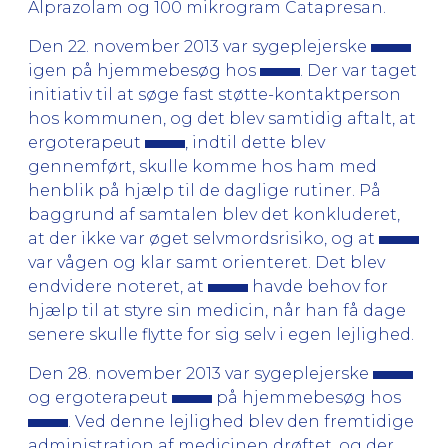
Alprazolam og 100 mikrogram Catapresan.
Den 22. november 2013 var sygeplejerske
igen på hjemmebesøg hos
. Der var taget
initiativ til at søge fast støtte-kontaktperson
hos kommunen, og det blev samtidig aftalt, at
ergoterapeut
, indtil dette blev
gennemført, skulle komme hos ham med
henblik på hjælp til de daglige rutiner. På
baggrund af samtalen blev det konkluderet,
at der ikke var øget selvmordsrisiko, og at
var vågen og klar samt orienteret. Det blev
endvidere noteret, at
havde behov for
hjælp til at styre sin medicin, når han få dage
senere skulle flytte for sig selv i egen lejlighed.
Den 28. november 2013 var sygeplejerske
og ergoterapeut
på hjemmebesøg hos
. Ved denne lejlighed blev den fremtidige
administration af medicinen drøftet, og der