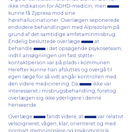
ikke indikation for ADHD-medicin, men
kunne få Zyprexa mod sine
hørehallucinationer. Overlægen seponerede
endvidere behandlingen med Alprazolam på
grund af det samtidige amfetaminmisbrug.
Endelig besluttede overlæge
at
behandle
i det opsøgende psykoseteam,
indtil ansøgningen om fast støtte-
kontaktperson var på plads i kommunen.
Herefter kunne han afsluttes og overgå til
egen læge for så vidt angår kontrollen med
den videre medicinering. Da
ikke var
interesseret i misbrugsbehandling, foretog
overlægen sig ikke yderligere i denne
henseende.
Overlæge
fandt videre, at
var relativt
velsoigneret, vågen, klar, orienteret og med
normalt stemningsleje og psykomotorik.