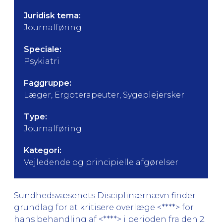
Juridisk tema:
Journalføring
Speciale:
Psykiatri
Faggruppe:
Læger, Ergoterapeuter, Sygeplejersker
Type:
Journalføring
Kategori:
Vejledende og principielle afgørelser
Sundhedsvæsenets Disciplinærnævn finder
grundlag for at kritisere overlæge <****> for
hans behandling af <****> i perioden fra den 2.