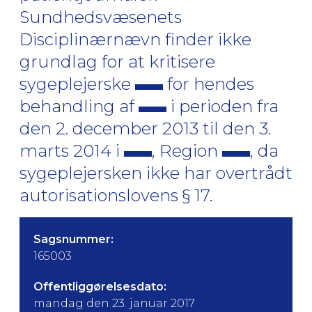
Sundhedsvæsenets
Disciplinærnævn finder ikke
grundlag for at kritisere
sygeplejerske
for hendes
behandling af
i perioden fra
den 2. december 2013 til den 3.
marts 2014 i
, Region
, da
sygeplejersken ikke har overtrådt
autorisationslovens § 17.
Sagsnummer:
165003
Offentliggørelsesdato:
mandag den 23. januar 2017