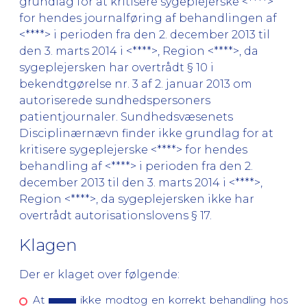
grundlag for at kritisere sygeplejerske <****>
for hendes journalføring af behandlingen af
<****> i perioden fra den 2. december 2013 til
den 3. marts 2014 i <****>, Region <****>, da
sygeplejersken har overtrådt § 10 i
bekendtgørelse nr. 3 af 2. januar 2013 om
autoriserede sundhedspersoners
patientjournaler. Sundhedsvæsenets
Disciplinærnævn finder ikke grundlag for at
kritisere sygeplejerske <****> for hendes
behandling af <****> i perioden fra den 2.
december 2013 til den 3. marts 2014 i <****>,
Region <****>, da sygeplejersken ikke har
overtrådt autorisationslovens § 17.
Klagen
Der er klaget over følgende:
At
ikke modtog en korrekt behandling hos