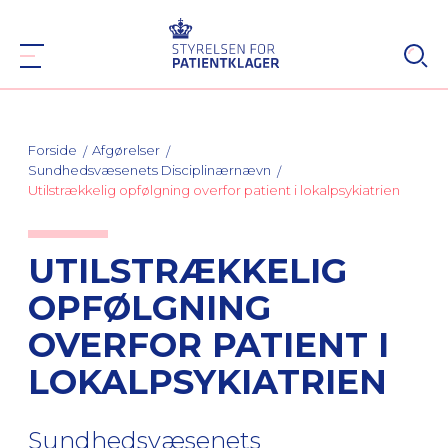
Forside
Afgørelser
Sundhedsvæsenets Disciplinærnævn
Utilstrækkelig opfølgning overfor patient i lokalpsykiatrien
UTILSTRÆKKELIG
OPFØLGNING
OVERFOR PATIENT I
LOKALPSYKIATRIEN
Sundhedsvæsenets