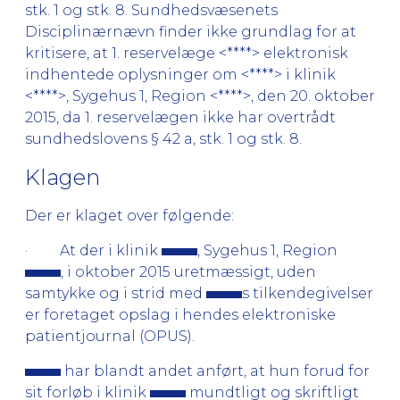
stk. 1 og stk. 8. Sundhedsvæsenets
Disciplinærnævn finder ikke grundlag for at
kritisere, at 1. reservelæge <****> elektronisk
indhentede oplysninger om <****> i klinik
<****>, Sygehus 1, Region <****>, den 20. oktober
2015, da 1. reservelægen ikke har overtrådt
sundhedslovens § 42 a, stk. 1 og stk. 8.
Klagen
Der er klaget over følgende:
· At der i klinik
, Sygehus 1, Region
, i oktober 2015 uretmæssigt, uden
samtykke og i strid med
s tilkendegivelser
er foretaget opslag i hendes elektroniske
patientjournal (OPUS).
har blandt andet anført, at hun forud for
sit forløb i klinik
mundtligt og skriftligt