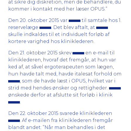
at sikre dig diskretion, men de behandlere, du
kommer i kontakt med her læser OPUS.”
Den 20. oktober 2015 var
til samtale hos 1.
reservelæge
. Det blev aftalt, at
skulle indkaldes til et individuelt forløb af
kortere varighed hos kliniklederen.
Den 21. oktober 2015 skrev
en e-mail til
kliniklederen, hvoraf det fremgår, at hun var
ked af, at såvel ergoterapeuten som lægen,
hun havde talt med, havde italesat forhold om
, som de havde læst i OPUS, hvilket var i
strid med hendes ønsker og rettigheder.
ønskede derfor at afslutte sit forløb i klinik
.
Den 22. oktober 2015 svarede kliniklederen
. Af e-mailen fra kliniklederen fremgår
blandt andet: ”Når man behandles i det