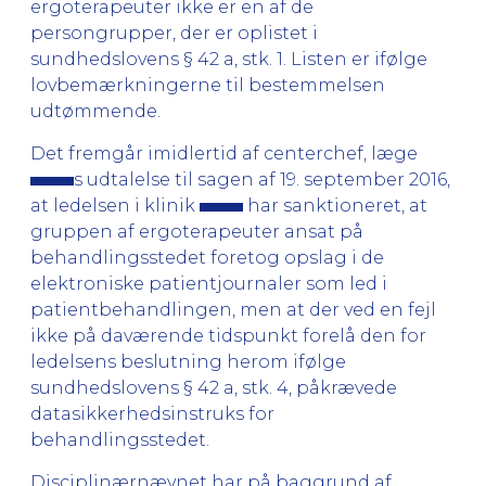
ergoterapeuter ikke er en af de
persongrupper, der er oplistet i
sundhedslovens § 42 a, stk. 1. Listen er ifølge
lovbemærkningerne til bestemmelsen
udtømmende.
Det fremgår imidlertid af centerchef, læge
s udtalelse til sagen af 19. september 2016,
at ledelsen i klinik
har sanktioneret, at
gruppen af ergoterapeuter ansat på
behandlingsstedet foretog opslag i de
elektroniske patientjournaler som led i
patientbehandlingen, men at der ved en fejl
ikke på daværende tidspunkt forelå den for
ledelsens beslutning herom ifølge
sundhedslovens § 42 a, stk. 4, påkrævede
datasikkerhedsinstruks for
behandlingsstedet.
Disciplinærnævnet har på baggrund af