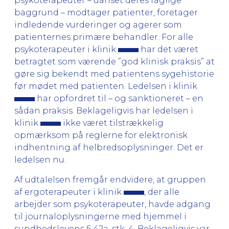
psykoterapeuter – uanset deres faglige
baggrund – modtager patienter, foretager
indledende vurderinger og agerer som
patienternes primære behandler. For alle
psykoterapeuter i klinik
har det været
betragtet som værende ”god klinisk praksis” at
gøre sig bekendt med patientens sygehistorie
før mødet med patienten. Ledelsen i klinik
har opfordret til – og sanktioneret – en
sådan praksis. Beklageligvis har ledelsen i
klinik
ikke været tilstrækkelig
opmærksom på reglerne for elektronisk
indhentning af helbredsoplysninger. Det er
ledelsen nu.
Af udtalelsen fremgår endvidere, at gruppen
af ergoterapeuter i klinik
, der alle
arbejder som psykoterapeuter, havde adgang
til journaloplysningerne med hjemmel i
sundhedslovens § 42a, stk. 4. Beklageligvis var