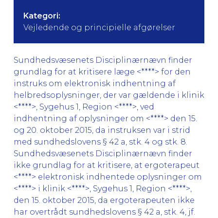
Kategori:
Vejledende og principielle afgørelser
Sundhedsvæsenets Disciplinærnævn finder
grundlag for at kritisere læge <****> for den
instruks om elektronisk indhentning af
helbredsoplysninger, der var gældende i klinik
<****>, Sygehus 1, Region <****>, ved
indhentning af oplysninger om <****> den 15.
og 20. oktober 2015, da instruksen var i strid
med sundhedslovens § 42 a, stk. 4 og stk. 8.
Sundhedsvæsenets Disciplinærnævn finder
ikke grundlag for at kritisere, at ergoterapeut
<****> elektronisk indhentede oplysninger om
<****> i klinik <****>, Sygehus 1, Region <****>,
den 15. oktober 2015, da ergoterapeuten ikke
har overtrådt sundhedslovens § 42 a, stk. 4, jf.