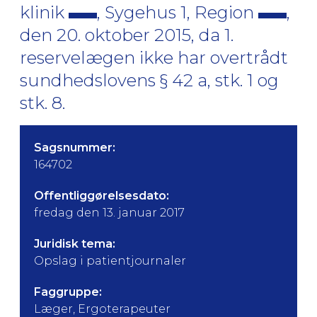
klinik
, Sygehus 1, Region
,
den 20. oktober 2015, da 1.
reservelægen ikke har overtrådt
sundhedslovens § 42 a, stk. 1 og
stk. 8.
Sagsnummer:
164702
Offentliggørelsesdato:
fredag den 13. januar 2017
Juridisk tema:
Opslag i patientjournaler
Faggruppe:
Læger, Ergoterapeuter