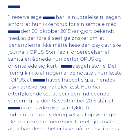
1. reservelæge
har i sin udtalelse til sagen
anført, at hun ikke forud for sin samtale med
den 20. oktober 2015 var gjort bekendt
med, at der forelå særlige ønsker om, at
behandlerne ikke måtte læse den psykiatriske
journal i OPUS. Som led i forberedelsen af
samtalen åbnede hun derfor OPUS og
orienterede sig kort i
s sygehistorie. Det
fremgik ikke af nogen af de notater, hun læste
i OPUS, at
havde frabedt sig, at hendes
psykiatriske journal blev læst. Hun har
efterfølgende set, at der i den indledende
vurdering fra den 15. september 2015 står, at
ikke havde givet samtykke til
indhentning og videregivelse af oplysninger.
Det var ikke nærmere specificeret i journalen,
at behandlerne heller ikke måtte læse i deres