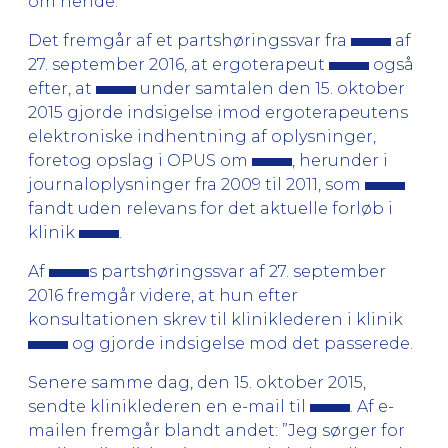
om hende.
Det fremgår af et partshøringssvar fra
af
27. september 2016, at ergoterapeut
også
efter, at
under samtalen den 15. oktober
2015 gjorde indsigelse imod ergoterapeutens
elektroniske indhentning af oplysninger,
foretog opslag i OPUS om
, herunder i
journaloplysninger fra 2009 til 2011, som
fandt uden relevans for det aktuelle forløb i
klinik
.
Af
s partshøringssvar af 27. september
2016 fremgår videre, at hun efter
konsultationen skrev til kliniklederen i klinik
og gjorde indsigelse mod det passerede.
Senere samme dag, den 15. oktober 2015,
sendte kliniklederen en e-mail til
. Af e-
mailen fremgår blandt andet: ”Jeg sørger for