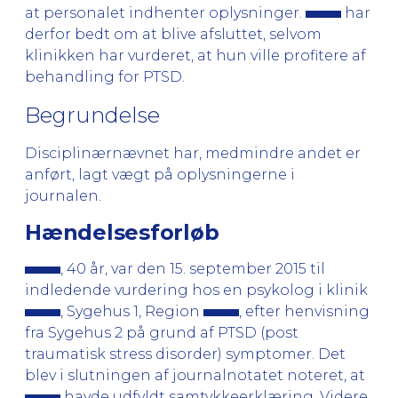
at personalet indhenter oplysninger.
har
derfor bedt om at blive afsluttet, selvom
klinikken har vurderet, at hun ville profitere af
behandling for PTSD.
Begrundelse
Disciplinærnævnet har, medmindre andet er
anført, lagt vægt på oplysningerne i
journalen.
Hændelsesforløb
, 40 år, var den 15. september 2015 til
indledende vurdering hos en psykolog i klinik
, Sygehus 1, Region
, efter henvisning
fra Sygehus 2 på grund af PTSD (post
traumatisk stress disorder) symptomer. Det
blev i slutningen af journalnotatet noteret, at
havde udfyldt samtykkeerklæring. Videre