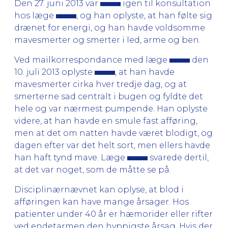
Den 27. juni 2013 var
igen til konsultation
hos læge
, og han oplyste, at han følte sig
drænet for energi, og han havde voldsomme
mavesmerter og smerter i led, arme og ben.
Ved mailkorrespondance med læge
den
10. juli 2013 oplyste
, at han havde
mavesmerter cirka hver tredje dag, og at
smerterne sad centralt i bugen og fyldte det
hele og var nærmest pumpende. Han oplyste
videre, at han havde en smule fast afføring,
men at det om natten havde været blodigt, og
dagen efter var det helt sort, men ellers havde
han haft tynd mave. Læge
svarede dertil,
at det var noget, som de måtte se på.
Disciplinærnævnet kan oplyse, at blod i
afføringen kan have mange årsager. Hos
patienter under 40 år er hæmorider eller rifter
ved endetarmen den hyppigste årsag. Hvis der