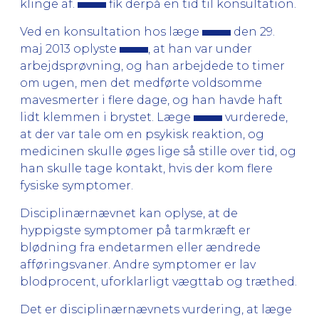
klinge af.
fik derpå en tid til konsultation.
Ved en konsultation hos læge
den 29.
maj 2013 oplyste
, at han var under
arbejdsprøvning, og han arbejdede to timer
om ugen, men det medførte voldsomme
mavesmerter i flere dage, og han havde haft
lidt klemmen i brystet. Læge
vurderede,
at der var tale om en psykisk reaktion, og
medicinen skulle øges lige så stille over tid, og
han skulle tage kontakt, hvis der kom flere
fysiske symptomer.
Disciplinærnævnet kan oplyse, at de
hyppigste symptomer på tarmkræft er
blødning fra endetarmen eller ændrede
afføringsvaner. Andre symptomer er lav
blodprocent, uforklarligt vægttab og træthed.
Det er disciplinærnævnets vurdering, at læge