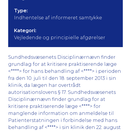
Type:
Indhentelse af informeret samtykke
Kategori:
Vejledende og principielle afgørelser
Sundhedsvæsenets Disciplinærnævn finder
grundlag for at kritisere praktiserende læge
<****> for hans behandling af <****> i perioden
fra den 10. juli til den 18. september 2013 i sin
klinik, da lægen har overtrådt
autorisationslovens § 17. Sundhedsvæsenets
Disciplinærnævn finder grundlag for at
kritisere praktiserende læge <****> for
manglende information om anmeldelse til
Patienterstatningen i forbindelse med hans
behandling af <****> i sin klinik den 22. august