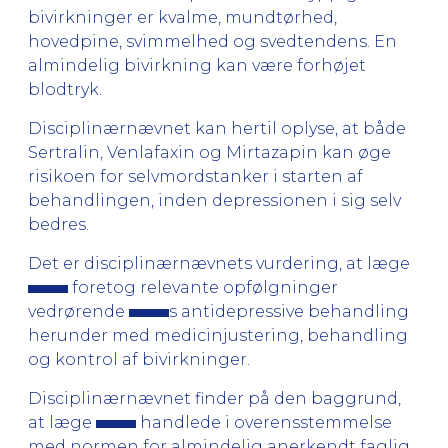
bivirkninger er kvalme, mundtørhed,
hovedpine, svimmelhed og svedtendens. En
almindelig bivirkning kan være forhøjet
blodtryk.
Disciplinærnævnet kan hertil oplyse, at både
Sertralin, Venlafaxin og Mirtazapin kan øge
risikoen for selvmordstanker i starten af
behandlingen, inden depressionen i sig selv
bedres.
Det er disciplinærnævnets vurdering, at læge
foretog relevante opfølgninger
vedrørende
s antidepressive behandling
herunder med medicinjustering, behandling
og kontrol af bivirkninger.
Disciplinærnævnet finder på den baggrund,
at læge
handlede i overensstemmelse
med normen for almindelig anerkendt faglig