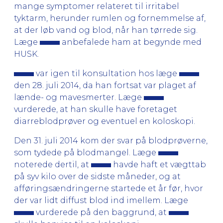
mange symptomer relateret til irritabel
tyktarm, herunder rumlen og fornemmelse af,
at der løb vand og blod, når han tørrede sig.
Læge
anbefalede ham at begynde med
HUSK.
var igen til konsultation hos læge
den 28. juli 2014, da han fortsat var plaget af
lænde- og mavesmerter. Læge
vurderede, at han skulle have foretaget
diarreblodprøver og eventuel en koloskopi.
Den 31. juli 2014 kom der svar på blodprøverne,
som tydede på blodmangel. Læge
noterede dertil, at
havde haft et vægttab
på syv kilo over de sidste måneder, og at
afføringsændringerne startede et år før, hvor
der var lidt diffust blod ind imellem. Læge
vurderede på den baggrund, at