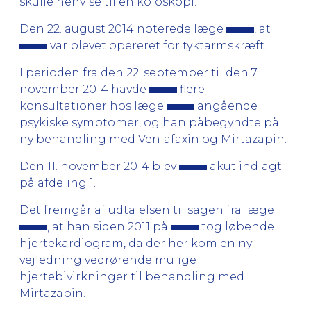
skulle henvise til en koloskopi.
Den 22. august 2014 noterede læge
, at
var blevet opereret for tyktarmskræft.
I perioden fra den 22. september til den 7.
november 2014 havde
flere
konsultationer hos læge
angående
psykiske symptomer, og han påbegyndte på
ny behandling med Venlafaxin og Mirtazapin.
Den 11. november 2014 blev
akut indlagt
på afdeling 1.
Det fremgår af udtalelsen til sagen fra læge
, at han siden 2011 på
tog løbende
hjertekardiogram, da der her kom en ny
vejledning vedrørende mulige
hjertebivirkninger til behandling med
Mirtazapin.