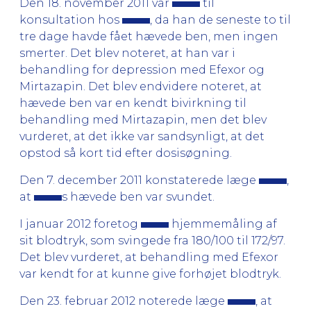
Den 18. november 2011 var
til
konsultation hos
, da han de seneste to til
tre dage havde fået hævede ben, men ingen
smerter. Det blev noteret, at han var i
behandling for depression med Efexor og
Mirtazapin. Det blev endvidere noteret, at
hævede ben var en kendt bivirkning til
behandling med Mirtazapin, men det blev
vurderet, at det ikke var sandsynligt, at det
opstod så kort tid efter dosisøgning.
Den 7. december 2011 konstaterede læge
,
at
s hævede ben var svundet.
I januar 2012 foretog
hjemmemåling af
sit blodtryk, som svingede fra 180/100 til 172/97.
Det blev vurderet, at behandling med Efexor
var kendt for at kunne give forhøjet blodtryk.
Den 23. februar 2012 noterede læge
, at