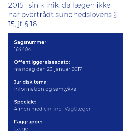
2015 i sin klinik, da lægen ikke
har overtrådt sundhedslovens §
15, jf. § 16.
Sagsnummer:
164404
Offentliggørelsesdato:
mandag den 23. januar 2017
Juridisk tema:
Information og samtykke
Speciale:
Almen medicin, incl. Vagtlæger
Faggruppe:
Læger