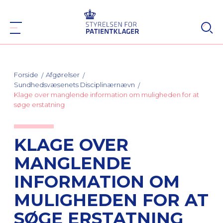
Forside
Afgørelser
Sundhedsvæsenets Disciplinærnævn
Klage over manglende information om muligheden for at
søge erstatning
KLAGE OVER
MANGLENDE
INFORMATION OM
MULIGHEDEN FOR AT
SØGE ERSTATNING