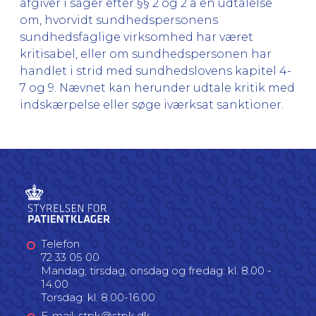
afgiver i sager efter §§ 2 og 2 a en udtalelse
om, hvorvidt sundhedspersonens
sundhedsfaglige virksomhed har været
kritisabel, eller om sundhedspersonen har
handlet i strid med sundhedslovens kapitel 4-
7 og 9. Nævnet kan herunder udtale kritik med
indskærpelse eller søge iværksat sanktioner.
Telefon
72 33 05 00
Mandag, tirsdag, onsdag og fredag: kl. 8.00 -
14.00
Torsdag: kl. 8.00-16.00
E-mail: stpk@stpk.dk