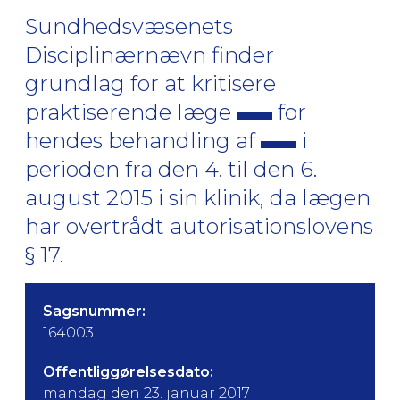
Sundhedsvæsenets
Disciplinærnævn finder
grundlag for at kritisere
praktiserende læge
for
hendes behandling af
i
perioden fra den 4. til den 6.
august 2015 i sin klinik, da lægen
har overtrådt autorisationslovens
§ 17.
Sagsnummer:
164003
Offentliggørelsesdato:
mandag den 23. januar 2017