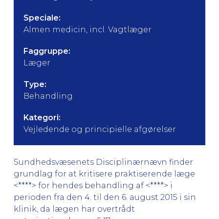
Speciale:
Almen medicin, incl. Vagtlæger
Faggruppe:
Læger
Type:
Behandling
Kategori:
Vejledende og principielle afgørelser
Sundhedsvæsenets Disciplinærnævn finder
grundlag for at kritisere praktiserende læge
<****> for hendes behandling af <****> i
perioden fra den 4. til den 6. august 2015 i sin
klinik, da lægen har overtrådt