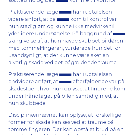
støttebind og bad
komme til kontrol.
Praktiserende læge
har i udtalelsen
videre anført, at da
kom til kontrol var
hun stadig øm og kunne ikke medvirke til
yderligere undersøgelse. På baggrund af
s angivelse af, at hun havde skubbet bildøren i
med tommelfingeren, vurderede hun det for
usandsynligt, at der kunne være sket en
alvorlig skade ved det pågældende traume.
Praktiserende læge
har i udtalelsen
endvidere anført, at
efterfølgende var på
skadestuen, hvor hun oplyste, at fingrene kom
under håndtaget på bilen samtidig med, at
hun skubbede.
Disciplinærnævnet kan oplyse, at forskellige
former for skade kan ses ved et traume på
tommelfingeren. Der kan opstå et brud på en