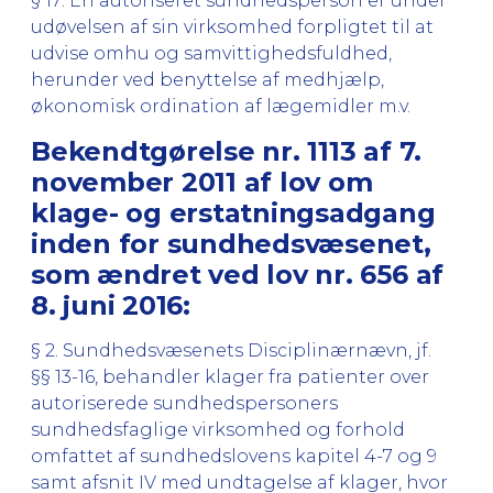
§ 17: En autoriseret sundhedsperson er under
udøvelsen af sin virksomhed forpligtet til at
udvise omhu og samvittighedsfuldhed,
herunder ved benyttelse af medhjælp,
økonomisk ordination af lægemidler m.v.
Bekendtgørelse nr. 1113 af 7.
november 2011 af lov om
klage- og erstatningsadgang
inden for sundhedsvæsenet,
som ændret ved lov nr. 656 af
8. juni 2016:
§ 2. Sundhedsvæsenets Disciplinærnævn, jf.
§§ 13-16, behandler klager fra patienter over
autoriserede sundhedspersoners
sundhedsfaglige virksomhed og forhold
omfattet af sundhedslovens kapitel 4-7 og 9
samt afsnit IV med undtagelse af klager, hvor