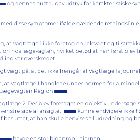
og dennes hustru gav udtryk for karakteristiske s
med disse symptomer ifølge gældende retningslinjer s
g, at Vagtlæge 1 ikke foretog en relevant og tilstræk
on hos lægevagten, hvilket betød at han først blev til
ling var overskredet.
t vægt på, at det ikke fremgår af Vagtlæge 1s journal
, at Vagtlæge 1 handlede under normen for almindeli
os Lægevagten Region
.
Vagtlæge 2. Der blev foretaget en objektiv undersøgelse
 venstre side af ansigtet.
kunne endvidere ikke flø
af besluttet, at han skulle henvises til udredning og
havde en stor blodprop i hjernen.