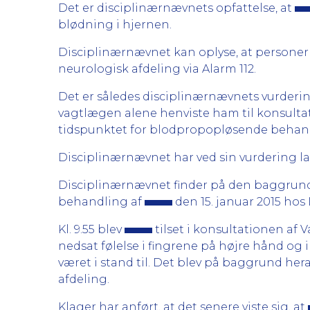
Det er disciplinærnævnets opfattelse, at
blødning i hjernen.
Disciplinærnævnet kan oplyse, at personer 
neurologisk afdeling via Alarm 112.
Det er således disciplinærnævnets vurderin
vagtlægen alene henviste ham til konsultati
tidspunktet for blodpropopløsende behand
Disciplinærnævnet har ved sin vurdering lag
Disciplinærnævnet finder på den baggrund
behandling af
den 15. januar 2015 h
Kl. 9.55 blev
tilset i konsultationen af 
nedsat følelse i fingrene på højre hånd og i
været i stand til. Det blev på baggrund her
afdeling.
Klager har anført, at det senere viste sig, at