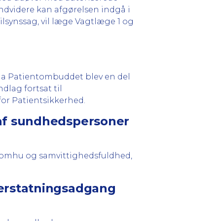
Endvidere kan afgørelsen indgå i
tilsynssag, vil læge Vagtlæge 1 og
da Patientombuddet blev en del
dlag fortsat til
or Patientsikkerhed.
n af sundhedspersoner
se omhu og samvittighedsfuldhed,
g erstatningsadgang