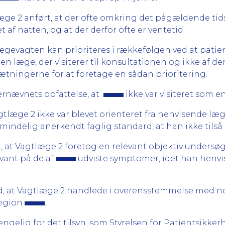
tlæge 2 anført, at der ofte omkring det pågældende ti
 af natten, og at der derfor ofte er ventetid.
ægevagten kan prioriteres i rækkefølgen ved at patie
 den læge, der visiterer til konsultationen og ikke af d
ætningerne for at foretage en sådan prioritering.
ærnævnets opfattelse, at
ikke var visiteret som e
gtlæge 2 ikke var blevet orienteret fra henvisende læ
indelig anerkendt faglig standard, at han ikke tilså 
, at Vagtlæge 2 foretog en relevant objektiv undersøg
evant på de af
udviste symptomer, idet han henvi
, at Vagtlæge 2 handlede i overensstemmelse med n
Region
.
ængelig for det tilsyn, som Styrelsen for Patientsikk