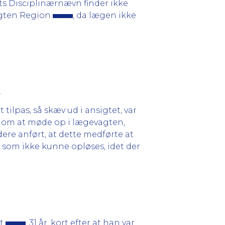
ts Disciplinærnævn finder ikke
agten Region
, da lægen ikke
.
t tilpas, så skæv ud i ansigtet, var
t om at møde op i lægevagten,
dere anført, at dette medførte at
 som ikke kunne opløses, idet der
et
, 31 år, kort efter at han var