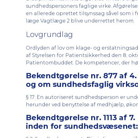
sundhedspersoners faglige virke. Afgørelse
en allerede oprettet tilsynssag såvel som i 
læge Vagtlæge 2 blive underrettet herom.
Lovgrundlag
Ordlyden af lov om klage- og erstatnings
af Styrelsen for Patientsikkerhed den 8. okt
Patientombuddet. De kompetencer, der hør
Bekendtgørelse nr. 877 af 4.
og om sundhedsfaglig virk
§ 17: En autoriseret sundhedsperson er und
herunder ved benyttelse af medhjælp, økon
Bekendtgørelse nr. 1113 af 7
inden for sundhedsvæsenet: