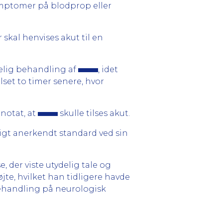
ymptomer på blodprop eller
kal henvises akut til en
kelig behandling af
, idet
set to timer senere, hvor
notat, at
skulle tilses akut.
gt anerkendt standard ved sin
, der viste utydelig tale og
jte, hvilket han tidligere havde
 behandling på neurologisk