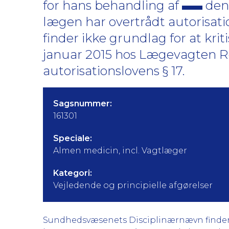
for hans behandling af
den 
lægen har overtrådt autorisat
finder ikke grundlag for at kri
januar 2015 hos Lægevagten 
autorisationslovens § 17.
Sagsnummer:
161301
Speciale:
Almen medicin, incl. Vagtlæger
Kategori:
Vejledende og principielle afgørelser
Sundhedsvæsenets Disciplinærnævn finder g