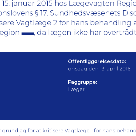
15. januar 2015 hos Lægevagten Regi
ionslovens § 17. Sundhedsvæsenets Di
tisere Vagtlæge 2 for hans behandling 
Region
, da lægen ikke har overtråd
Offentliggørelsesdato:
onsdag den 13. april 2016
Faggruppe:
Læger
rundlag for at kritisere Vagtlæge 1 for hans behand