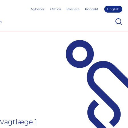
Nyheder
Om os
Karriere
Kontakt
English
n
 Vagtlæge 1