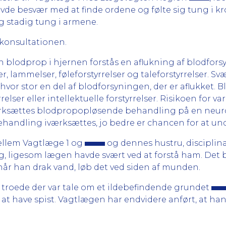
havde besvær med at finde ordene og følte sig tung i k
g stadig tung i armene.
i konsultationen.
 blodprop i hjernen forstås en aflukning af blodforsy
r, lammelser, føleforstyrrelser og taleforstyrrelser.
vor stor en del af blodforsyningen, der er aflukket. B
relser eller intellektuelle forstyrrelser. Risikoen for 
rksættes blodpropopløsende behandling på en neurolo
ndling iværksættes, jo bedre er chancen for at un
ellem Vagtlæge 1 og
og dennes hustru, disciplin
, ligesom lægen havde svært ved at forstå ham. Det bl
 når han drak vand, løb det ved siden af munden.
an troede der var tale om et ildebefindende grundet
 at have spist. Vagtlægen har endvidere anført, at han 