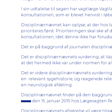
I sin udtalelse til sagen har vagtlæge Vag
konsultationen, som er blevet henvist i løbet
Disciplinærnævnet kan oplyse, at der hos l
prioriteres først. Prioriteringen skal ske af
konsultationen, idet denne ikke har foruds
Det er på baggrund af journalen disciplin
Det er disciplinærnævnets vurdering, at Va
at det hermed ikke var under normen for alm
Det er videre disciplinærnævnets vurdering
en relevant sygehistorie, og reagerede rel
en neurologisk afdeling.
Disciplinærnævnet finder på den baggrund
den 15. januar 2015 hos Lægevagten 
Disciplinærnævnets afgørelse vil være tilg