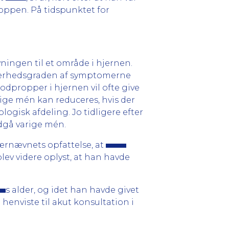
roppen. På tidspunktet for
ningen til et område i hjernen.
 Sværhedsgraden af symptomerne
lodpropper i hjernen vil ofte give
varige mén kan reduceres, hvis der
gisk afdeling. Jo tidligere efter
dgå varige mén.
ærnævnets opfattelse, at
ev videre oplyst, at han havde
s alder, og idet han havde givet
henviste til akut konsultation i