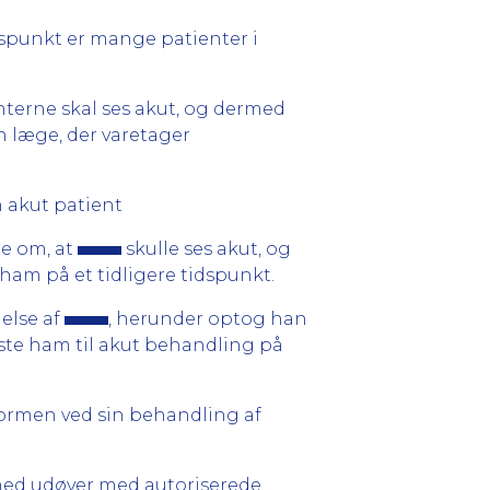
dspunkt er mange patienter i
nterne skal ses akut, og dermed
en læge, der varetager
n akut patient
ge om, at
skulle ses akut, og
ham på et tidligere tidspunkt.
else af
, herunder optog han
ste ham til akut behandling på
ormen ved sin behandling af
erhed udøver med autoriserede