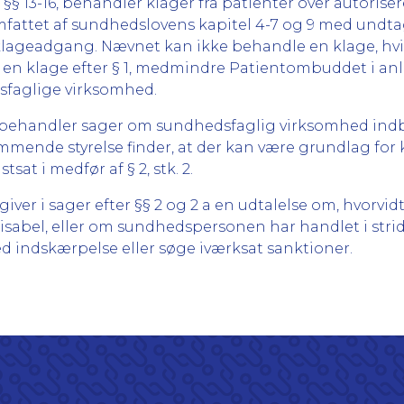
 §§ 13-16, behandler klager fra patienter over autori
ttet af sundhedslovens kapitel 4-7 og 9 med undtage
 klageadgang. Nævnet kan ikke behandle en klage, hv
 en klage efter § 1, medmindre Patientombuddet i anle
sfaglige virksomhed.
behandler sager om sundhedsfaglig virksomhed indbr
mende styrelse finder, at der kan være grundlag for kri
stsat i medfør af § 2, stk. 2.
ver i sager efter §§ 2 og 2 a en udtalelse om, hvorv
isabel, eller om sundhedspersonen har handlet i stri
d indskærpelse eller søge iværksat sanktioner.