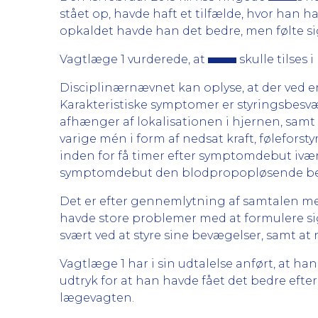
stået op, havde haft et tilfælde, hvor han 
opkaldet havde han det bedre, men følte si
Vagtlæge 1 vurderede, at
skulle tilses 
Disciplinærnævnet kan oplyse, at der ved en
Karakteristiske symptomer er styringsbesvæ
afhænger af lokalisationen i hjernen, samt h
varige mén i form af nedsat kraft, føleforstyr
inden for få timer efter symptomdebut ivæ
symptomdebut den blodpropopløsende beha
Det er efter gennemlytning af samtalen m
havde store problemer med at formulere sig
svært ved at styre sine bevægelser, samt at
Vagtlæge 1 har i sin udtalelse anført, at h
udtryk for at han havde fået det bedre efter
lægevagten.