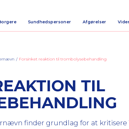
Borgere
Sundhedspersoner
Afgørelser
Vide
nærnævn
Forsinket reaktion til trombolysebehandling
REAKTION TIL
EBEHANDLING
ævn finder grundlag for at kritisere