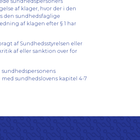
serede sundhedspersoners
lse af klager, hvor der i den
is den sundhedsfaglige
dning af klagen efter § 1 har
agt af Sundhedsstyrelsen eller
tik af eller sanktion over for
idt sundhedspersonens
d med sundhedslovens kapitel 4-7