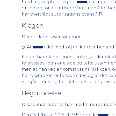
hos Lægevagten Region
, da lægen ha
grundlag for at kritisere Vagtlæge 2 for h
har overtrådt autorisationslovens § 17.
Klagen
Der er klaget over følgende:
At
ikke modtog en korrekt behand
Klager har blandt andet anført, at der blev
følelsesløs i den ene side og talte usamm
men at han ved ankomst var nr. 10 i køen, og
hans symptomer forværredes, og at det sener
var gået for lang tid. Det er afslutningsvist
Begrundelse
Disciplinærnævnet har, medmindre andet er
Den 15. februar 2015 kl. 7.55 ringede
s h