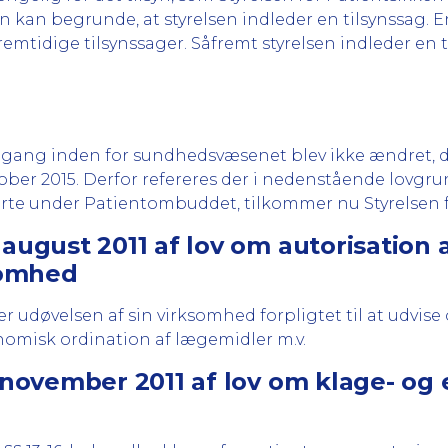
n kan begrunde, at styrelsen indleder en tilsynssag. 
fremtidige tilsynssager. Såfremt styrelsen indleder en 
adgang inden for sundhedsvæsenet blev ikke ændret, 
ober 2015. Derfor refereres der i nedenstående lovgrun
te under Patientombuddet, tilkommer nu Styrelsen f
 august 2011 af lov om autorisatio
somhed
er udøvelsen af sin virksomhed forpligtet til at udvi
omisk ordination af lægemidler m.v.
. november 2011 af lov om klage- o