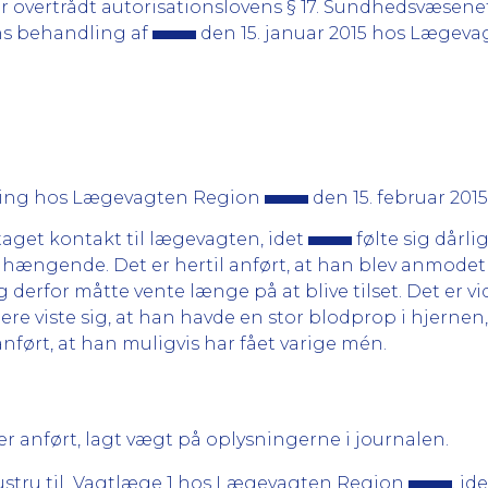
r overtrådt autorisationslovens § 17. Sundhedsvæsene
ans behandling af
den 15. januar 2015 hos Lægev
ling hos Lægevagten Region
den 15. februar 2015
 taget kontakt til lægevagten, idet
følte sig dårlig
enhængende. Det er hertil anført, at han blev anmode
 derfor måtte vente længe på at blive tilset. Det er vi
e viste sig, at han havde en stor blodprop i hjernen,
 anført, at han muligvis har fået varige mén.
 anført, lagt vægt på oplysningerne i journalen.
ustru til Vagtlæge 1 hos Lægevagten Region
, id