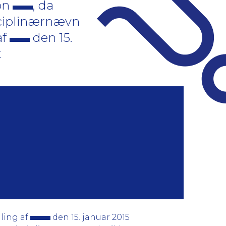
on
, da
sciplinærnævn
af
den 15.
t
ling af
den 15. januar 2015