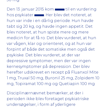
Den 13. januar 2015 kom
til en vurdering
hos psykiater
. Her blev det noteret, at
hun var inde i en dårlig periode. Hun havde
tabt sig 20 kg, og havde ingen appetit. Det
blev noteret, at hun spiste mere og mere
medicin for at få ro. Det blev vurderet, at hun
var vågen, klar og orienteret, og at hun var
forpint af både det somatiske men også det
psykiske. Det blev vurderet, at der var
depressive symptomer, men der var ingen
kernesymptomer på depression. Der blev
herefter udskrevet en recept på Fluanxol Mite
1 mg, Truxal 50 mg, Buronil 25 mg, Zolpidem 10
mg, Topiramat 100 mg og Quetiapin 100 mg.
Disciplinærnævnet bemærker, at der i
perioden ikke blev foretaget psykiatriske
undersøgelser, i form af yderligere