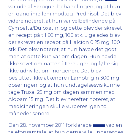
var ude af Seroquel behandlingen, og at hun
en gang imellem modtog Prednisol. Det blev
videre noteret, at hun var velbefindende på
Cymbalta/Duloxetin, og dette blev der skrevet
en recept på til 60 mg, 100 stk. Ligeledes blev
der skrevet en recept på Halcion 0,25 mg, 100
stk. Det blev noteret, at hun havde det godt,
men at dette kun var om dagen. Hun havde
ikke sovet om natten i flere uger, og følte sig
ikke udhvilet om morgenen. Det blev
besluttet ikke at ændre i Lamotrigin 300 mg
doseringen, og at hun undtagelsesvis kunne
tage Truxal 25 mg om dagen sammen med
Alopam 15 mg. Det blev herefter noteret, at
medicineringen skulle vurderes igen to
måneder senere.
Den 28. november 2011 forklarede
ved en
telefonsamtale, at hun gerne ville undersøges