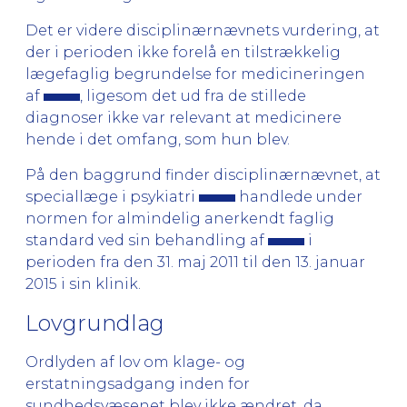
Det er videre disciplinærnævnets vurdering, at
der i perioden ikke forelå en tilstrækkelig
lægefaglig begrundelse for medicineringen
af
, ligesom det ud fra de stillede
diagnoser ikke var relevant at medicinere
hende i det omfang, som hun blev.
På den baggrund finder disciplinærnævnet, at
speciallæge i psykiatri
handlede under
normen for almindelig anerkendt faglig
standard ved sin behandling af
i
perioden fra den 31. maj 2011 til den 13. januar
2015 i sin klinik.
Lovgrundlag
Ordlyden af lov om klage- og
erstatningsadgang inden for
sundhedsvæsenet blev ikke ændret, da