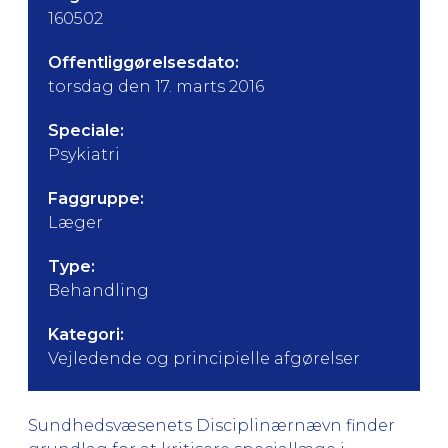
160502
Offentliggørelsesdato:
torsdag den 17. marts 2016
Speciale:
Psykiatri
Faggruppe:
Læger
Type:
Behandling
Kategori:
Vejledende og principielle afgørelser
Sundhedsvæsenets Disciplinærnævn finder