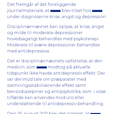
Det fremgår af det foreliggende
journalmateriale, at
blev tilset hos
under diagnoserne krise, angst og depression.
Disciplinærnævnet kan oplyse, at krise, angst
og milde til moderate depressioner
hovedsageligt behandles med psykoterapi.
Moderate til svære depressioner behandles
med antidepressiva.
Det er disciplinærnævnets opfattelse, at den
medicin, som
modtog på aktuelle
tidspunkt ikke havde antidepressiv effekt. Der
var derimod tale om præparater med
stemningsstabiliserende effekt samt
benzodiazepiner og antipsykotika, som i visse
tilfælde kan anvendes mod uro eller
understøttende til antidepressiv behandling.
Den 26. august 2011 blev det noteret, at