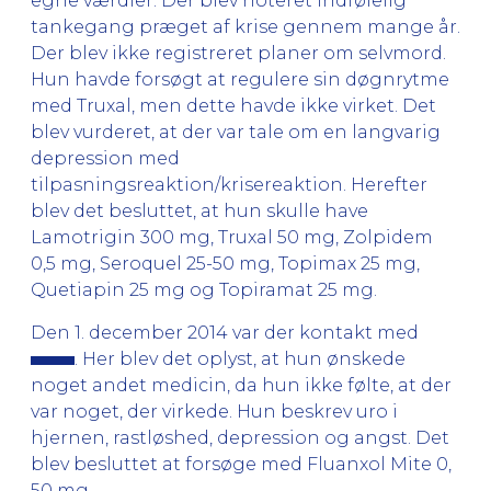
egne værdier. Der blev noteret indfølelig
tankegang præget af krise gennem mange år.
Der blev ikke registreret planer om selvmord.
Hun havde forsøgt at regulere sin døgnrytme
med Truxal, men dette havde ikke virket. Det
blev vurderet, at der var tale om en langvarig
depression med
tilpasningsreaktion/krisereaktion. Herefter
blev det besluttet, at hun skulle have
Lamotrigin 300 mg, Truxal 50 mg, Zolpidem
0,5 mg, Seroquel 25-50 mg, Topimax 25 mg,
Quetiapin 25 mg og Topiramat 25 mg.
Den 1. december 2014 var der kontakt med
. Her blev det oplyst, at hun ønskede
noget andet medicin, da hun ikke følte, at der
var noget, der virkede. Hun beskrev uro i
hjernen, rastløshed, depression og angst. Det
blev besluttet at forsøge med Fluanxol Mite 0,
50 mg.