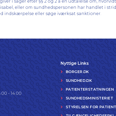
ver i sager efter §§ 2 og 2 a en udtalelse om, hvorv
isabel, eller om sundhedspersonen har handlet i stri
d indskærpelse eller søge iværksat sanktioner.
Nyttige Links
BORGER.DK
SUNDHED.DK
PATIENTERSTATNINGEN
.00 - 14.00
SUNDHEDSMINISTERIET
STYRELSEN FOR PATIEN
TILGÆNGELIGHEDSERKL