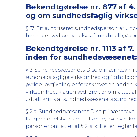
Bekendtgørelse nr. 877 af 4.
og om sundhedsfaglig virk
§ 17: En autoriseret sundhedsperson er und
herunder ved benyttelse af medhjælp, økon
Bekendtgørelse nr. 1113 af 7
inden for sundhedsvæsenet:
§ 2. Sundhedsvæsenets Disciplinærnævn, jf.
sundhedsfaglige virksomhed og forhold omfa
øvrige lovgivning er foreskrevet en anden
virksomhed, klagen vedrører, er omfattet af
udtalt kritik af sundhedsvæsenets sundhed
§ 2 a. Sundhedsvæsenets Disciplinærnævn 
Lægemiddelstyrelsen i tilfælde, hvor vedkom
personer omfattet af § 2, stk. 1, eller regler fa