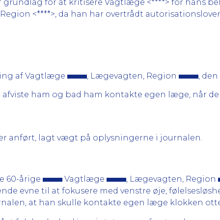
undlag for at kritisere Vagtlæge <****> for hans beh
egion <****>, da han har overtrådt autorisationslovens
ing af Vagtlæge
, Lægevagten, Region
, den
n afviste ham og bad ham kontakte egen læge, når d
 anført, lagt vægt på oplysningerne i journalen.
de 60-årige
Vagtlæge
, Lægevagten, Region
nde evne til at fokusere med venstre øje, følelsesløshe
rnalen, at han skulle kontakte egen læge klokken ott