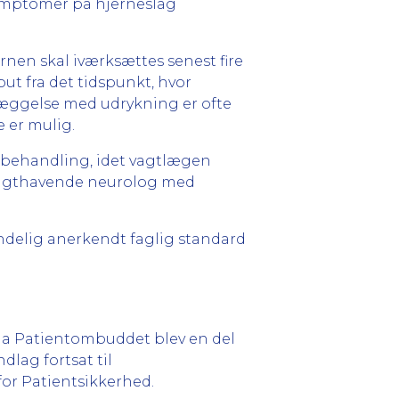
 symptomer på hjerneslag
.
nen skal iværksættes senest fire
 fra det tidspunkt, hvor
læggelse med udrykning er ofte
e er mulig.
t behandling, idet vagtlægen
 vagthavende neurolog med
delig anerkendt faglig standard
da Patientombuddet blev en del
dlag fortsat til
or Patientsikkerhed.