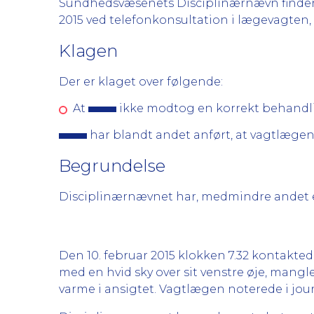
Sundhedsvæsenets Disciplinærnævn finder gr
2015 ved telefonkonsultation i lægevagten, R
Klagen
Der er klaget over følgende:
At
ikke modtog en korrekt behandl
har blandt andet anført, at vagtlæge
Begrundelse
Disciplinærnævnet har, medmindre andet er
Den 10. februar 2015 klokken 7.32 kontakte
med en hvid sky over sit venstre øje, mangle
varme i ansigtet. Vagtlægen noterede i jou