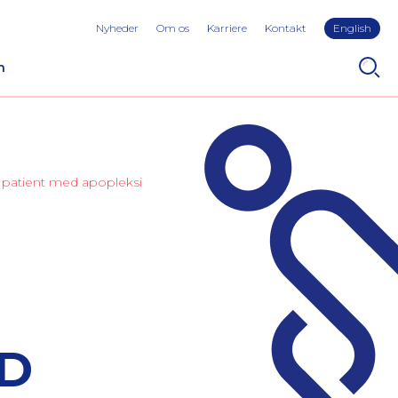
Nyheder
Om os
Karriere
Kontakt
English
n
 patient med apopleksi
ED