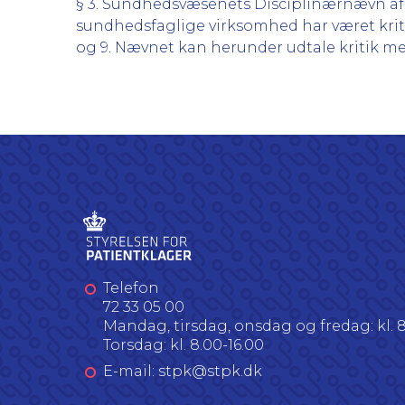
§ 3. Sundhedsvæsenets Disciplinærnævn afgi
sundhedsfaglige virksomhed har været krit
og 9. Nævnet kan herunder udtale kritik me
Telefon
72 33 05 00
Mandag, tirsdag, onsdag og fredag: kl. 8
Torsdag: kl. 8.00-16.00
E-mail: stpk@stpk.dk