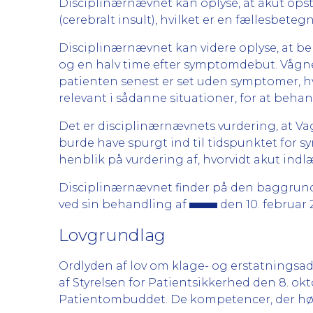
Disciplinærnævnet kan oplyse, at akut opst
(cerebralt insult), hvilket er en fællesbet
Disciplinærnævnet kan videre oplyse, at be
og en halv time efter symptomdebut. Vågn
patienten senest er set uden symptomer, h
relevant i sådanne situationer, for at beha
Det er disciplinærnævnets vurdering, at V
burde have spurgt ind til tidspunktet fo
henblik på vurdering af, hvorvidt akut ind
Disciplinærnævnet finder på den baggrun
ved sin behandling af
den 10. februar
Lovgrundlag
Ordlyden af lov om klage- og erstatnings
af Styrelsen for Patientsikkerhed den 8. okt
Patientombuddet. De kompetencer, der hør