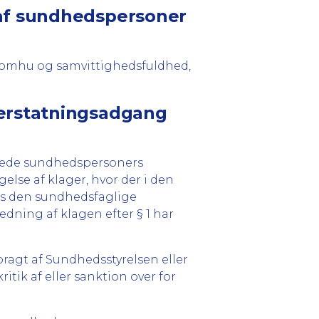
n af sundhedspersoner
se omhu og samvittighedsfuldhed,
g erstatningsadgang
serede sundhedspersoners
lse af klager, hvor der i den
is den sundhedsfaglige
dning af klagen efter § 1 har
agt af Sundhedsstyrelsen eller
tik af eller sanktion over for