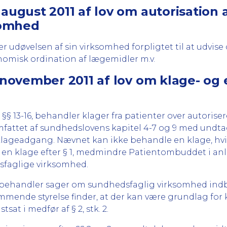
 august 2011 af lov om autorisatio
somhed
er udøvelsen af sin virksomhed forpligtet til at udvi
omisk ordination af lægemidler m.v.
. november 2011 af lov om klage- o
 §§ 13-16, behandler klager fra patienter over autori
ttet af sundhedslovens kapitel 4-7 og 9 med undtage
 klageadgang. Nævnet kan ikke behandle en klage, hv
 en klage efter § 1, medmindre Patientombuddet i anle
sfaglige virksomhed.
behandler sager om sundhedsfaglig virksomhed indbr
mende styrelse finder, at der kan være grundlag for kri
stsat i medfør af § 2, stk. 2.