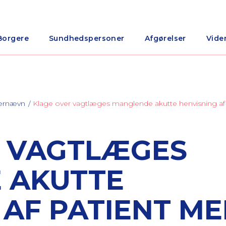
Borgere
Sundhedspersoner
Afgørelser
Vide
nærnævn
Klage over vagtlæges manglende akutte henvisning af
R VAGTLÆGES
 AKUTTE
 AF PATIENT M