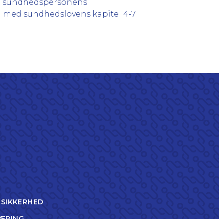
idt sundhedspersonens
d med sundhedslovens kapitel 4-7
TSIKKERHED
ÆRING