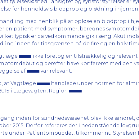
ået følelsesløshed i ansigtet og synsforstyrrelser er
egnelse for henholdsvis blodprop og blødning i hjernen
handling med henblik på at opløse en blodprop i hjer
er en patient med symptomer, beregnes symptomdebut
vilket typisk er da vedkommende gik i seng. Akut ind
ndling inden for tidsgrænsen på de fire og en halv tim
agtlæge
ikke foretog en tilstrækkelig og relevan
r symptomdebut og derefter have konfereret med den
læggelse af
var relevant.
d, at Vagtlæge
handlede under normen for almin
 2015 i Lægevagten, Region
.
adgang inden for sundhedsvæsenet blev ikke ændret, 
ober 2015. Derfor refereres der i nedenstående lovgrun
te under Patientombuddet, tilkommer nu Styrelsen f