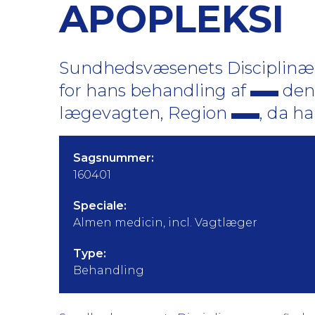
APOPLEKSI
Sundhedsvæsenets Disciplinær
for hans behandling af
den 
lægevagten, Region
, da ha
Sagsnummer:
160401
Speciale:
Almen medicin, incl. Vagtlæger
Type:
Behandling