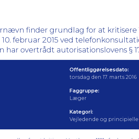
nævn finder grundlag for at kritiser
10. februar 2015 ved telefonkonsultati
n har overtrådt autorisationslovens § 17
Offentliggørelsesdato:
torsdag den 17. marts 2016
Faggruppe:
Læger
Kategori:
Vejledende og principielle