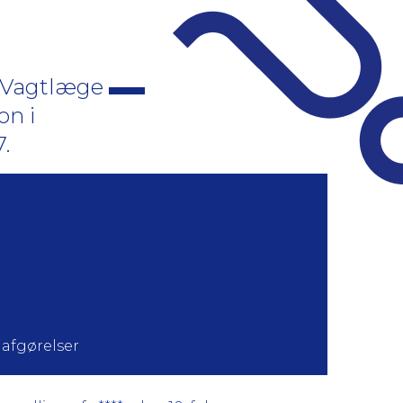
e Vagtlæge
on i
.
 afgørelser