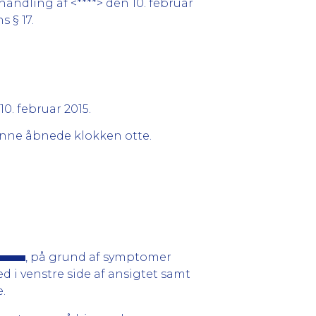
andling af <****> den 10. februar
 § 17.
 10. februar 2015.
enne åbnede klokken otte.
, på grund af symptomer
d i venstre side af ansigtet samt
e.