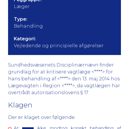
Læger
Type:
Behandling
Kategori:
Vejledende og principielle afgørelser
Sundhedsvæsenets Disciplinærnævn finder
grundlag for at kritisere vagtlæge <****> for
hans behandling af <****> den 13. maj 2014 hos
Lægevagten i Region <****>, da vagtlægen har
overtrådt autorisationslovens § 17.
Klagen
Der er klaget over følgende:
At
ikke modtog korrekt behandling af