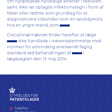
om nyopståede halvsidige smerter i testiklen,
samt ikke var oplagte infektionstegn i form af
feber eller rødme, som grundlag for at
diagnosticere tilstanden som en epididymitis
hos en yngre mand, som
.
Disciplinærnævnet finder herefter at læge
ikke handlede i overensstemmelse med
normen for almindelig anerkendt faglig
standard ved behandlingen af
i
lægevagten den 13. maj 2014.
Telefon