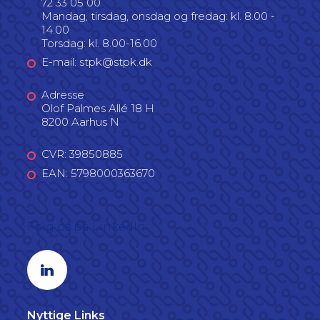
72 33 05 00
Mandag, tirsdag, onsdag og fredag: kl. 8.00 -
14.00
Torsdag: kl. 8.00-16.00
E-mail: stpk@stpk.dk
Adresse
Olof Palmes Allé 18 H
8200 Aarhus N
CVR: 39850885
EAN: 5798000363670
Følg os på LinkedIn
Linkedin profil
Nyttige Links