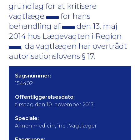
grundlag for at kritisere
vagtlæge
for hans
behandling af
den 13. maj
2014 hos Lægevagten i Region
, da vagtlægen har overtrådt
autorisationslovens § 17.
Sagsnummer:
154402
Offentliggørelsesdato:
tirsdag den 10. november 2015
Speciale:
Almen medicin, incl. Vagtlæger
Faggruppe: