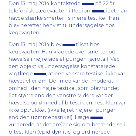
Den 13. maj 2014 kontaktede
på 22 år
telefonisk Lægevagten i Region
, idet han
havde stærke smerter i sin ene testikel. Han
blev herefter henvist til undersøgelse hos
lægevagten.
Den 13. maj 2014 blev
tilset hos
lægevagten. Han klagede over smerter og
hævelse i højre side af pungen (scrotal). Ved
den objektive undersøgelse konstaterede
vagtlæge
, at den venstre testikel ikke var
hævet eller øm. Derimod var der moderat
ømhed i den højre testikel, som blev fundet
lidt større end den venstre. Videre var der
hævelse og ømhed af bitestiklen. Testiklen var
ikke optrukket (ikke lejret højere i pungen
end den uømme testikel). Læge
vurderede, at det drejede sig om betændelse i
bitestiklen (epididymitis) og ordinerede