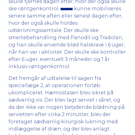
skulle fjernes dagen efter, hvor der også skulle
ske røntgenkontrol.
kunne mobiliseres
senere samme aften eller senest dagen efter,
hvor der også skulle holdes
udskrivningssamtale. Der skulle ske
smertebehandling med Panodil og Tradolan,
og han skulle anvende blød halskrave i 6 uger,
når han var i aktivitet. Der skulle ske kontroller
efter 6 uger, eventuelt 3 måneder og 1 år
inklusiv røntgenkontrol.
Det fremgår af udtalelse til sagen fra
speciallæge 2, at operationen forløb
ukompliceret. Hæmostasen blev sikret på
sædvanlig vis. Der blev lagt serviet i såret, og
da der ikke var nogen betydende blødning på
servietten efter cirka 2 minutter, blev der
foretaget sædvanlig kirurgisk lukning med
indlæggelse af dræn, og der blev anlagt