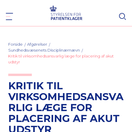
Forside
Afgørelser
Sundhedsvæsenets Disciplinærnævn
Kritik til virksomhedsansvarlig læge for placering af akut
udstyr
KRITIK TIL
VIRKSOMHEDSANSVA
RLIG LÆGE FOR
PLACERING AF AKUT
UDSTYR