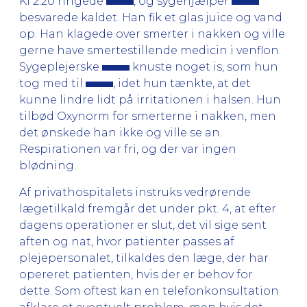
Kl 2.20 ringede
, og sygehjælper
besvarede kaldet. Han fik et glas juice og vand
op. Han klagede over smerter i nakken og ville
gerne have smertestillende medicin i venflon.
Sygeplejerske
knuste noget is, som hun
tog med til
, idet hun tænkte, at det
kunne lindre lidt på irritationen i halsen. Hun
tilbød Oxynorm for smerterne i nakken, men
det ønskede han ikke og ville se an.
Respirationen var fri, og der var ingen
blødning.
Af privathospitalets instruks vedrørende
lægetilkald fremgår det under pkt. 4, at efter
dagens operationer er slut, det vil sige sent
aften og nat, hvor patienter passes af
plejepersonalet, tilkaldes den læge, der har
opereret patienten, hvis der er behov for
dette. Som oftest kan en telefonkonsultation