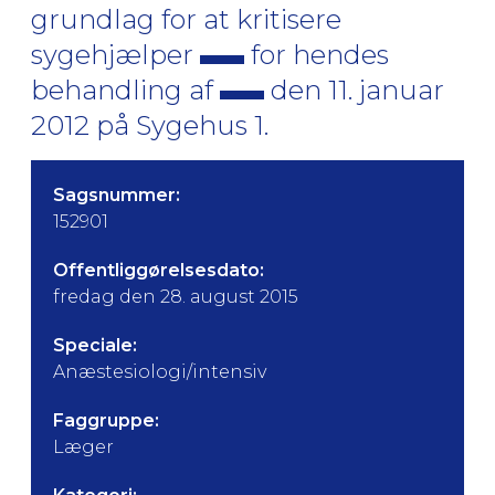
grundlag for at kritisere
sygehjælper
for hendes
behandling af
den 11. januar
2012 på Sygehus 1.
Sagsnummer:
152901
Offentliggørelsesdato:
fredag den 28. august 2015
Speciale:
Anæstesiologi/intensiv
Faggruppe:
Læger