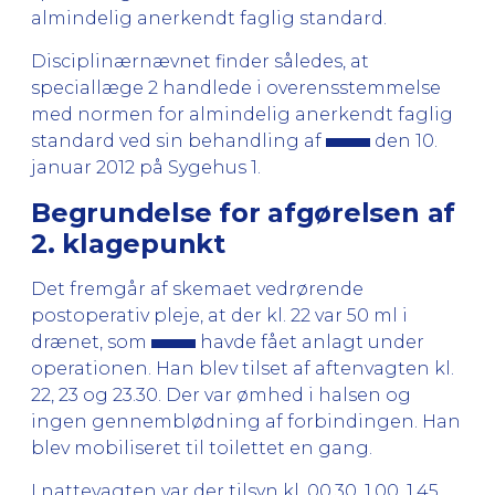
almindelig anerkendt faglig standard.
Disciplinærnævnet finder således, at
speciallæge 2 handlede i overensstemmelse
med normen for almindelig anerkendt faglig
standard ved sin behandling af
den 10.
januar 2012 på Sygehus 1.
Begrundelse for afgørelsen af
2. klagepunkt
Det fremgår af skemaet vedrørende
postoperativ pleje, at der kl. 22 var 50 ml i
drænet, som
havde fået anlagt under
operationen. Han blev tilset af aftenvagten kl.
22, 23 og 23.30. Der var ømhed i halsen og
ingen gennemblødning af forbindingen. Han
blev mobiliseret til toilettet en gang.
I nattevagten var der tilsyn kl. 00.30, 1.00, 1.45,