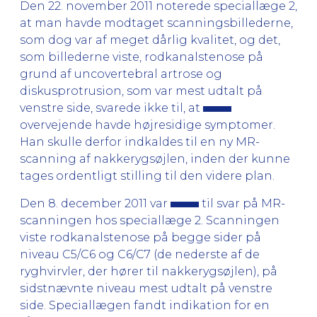
Den 22. november 2011 noterede speciallæge 2,
at man havde modtaget scanningsbillederne,
som dog var af meget dårlig kvalitet, og det,
som billederne viste, rodkanalstenose på
grund af uncovertebral artrose og
diskusprotrusion, som var mest udtalt på
venstre side, svarede ikke til, at
overvejende havde højresidige symptomer.
Han skulle derfor indkaldes til en ny MR-
scanning af nakkerygsøjlen, inden der kunne
tages ordentligt stilling til den videre plan.
Den 8. december 2011 var
til svar på MR-
scanningen hos speciallæge 2. Scanningen
viste rodkanalstenose på begge sider på
niveau C5/C6 og C6/C7 (de nederste af de
ryghvirvler, der hører til nakkerygsøjlen), på
sidstnævnte niveau mest udtalt på venstre
side. Speciallægen fandt indikation for en