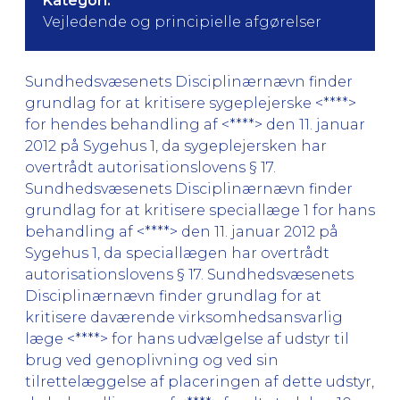
Kategori:
Vejledende og principielle afgørelser
Sundhedsvæsenets Disciplinærnævn finder
grundlag for at kritisere sygeplejerske <****>
for hendes behandling af <****> den 11. januar
2012 på Sygehus 1, da sygeplejersken har
overtrådt autorisationslovens § 17.
Sundhedsvæsenets Disciplinærnævn finder
grundlag for at kritisere speciallæge 1 for hans
behandling af <****> den 11. januar 2012 på
Sygehus 1, da speciallægen har overtrådt
autorisationslovens § 17. Sundhedsvæsenets
Disciplinærnævn finder grundlag for at
kritisere daværende virksomhedsansvarlig
læge <****> for hans udvælgelse af udstyr til
brug ved genoplivning og ved sin
tilrettelæggelse af placeringen af dette udstyr,