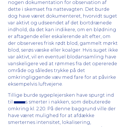
nogen dokumentation for observation af
dette i skemaet fra nattevagten. Det burde
dog have været dokumenteret, hvorvidt suget
var aktivt og udseendet af det bortdrænede
indhold, da det kan indikere, om en blødning
er aftagende eller eskalerende alt efter, om
der observeres frisk rødt blod, gammelt mørkt
blod, serøs væske eller koalger. Hvis suget ikke
var aktivt, vil en eventuel blodansamling have
vanskeligere ved at rømmes fra det opererede
område og således trykke på det
omkringliggende væv med fare for at påvirke
eksempelvis luftvejene.
Tillige burde sygeplejersken have spurgt ind
til
s smerter i nakken, som debuterede
omkring kl. 2.20. På denne baggrund ville der
have været mulighed for at afdække
smerternes intensitet, lokalisering,