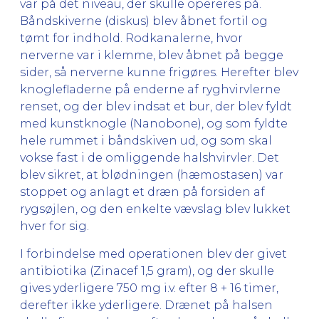
var på det niveau, der skulle opereres på.
Båndskiverne (diskus) blev åbnet fortil og
tømt for indhold. Rodkanalerne, hvor
nerverne var i klemme, blev åbnet på begge
sider, så nerverne kunne frigøres. Herefter blev
knoglefladerne på enderne af ryghvirvlerne
renset, og der blev indsat et bur, der blev fyldt
med kunstknogle (Nanobone), og som fyldte
hele rummet i båndskiven ud, og som skal
vokse fast i de omliggende halshvirvler. Det
blev sikret, at blødningen (hæmostasen) var
stoppet og anlagt et dræn på forsiden af
rygsøjlen, og den enkelte vævslag blev lukket
hver for sig.
I forbindelse med operationen blev der givet
antibiotika (Zinacef 1,5 gram), og der skulle
gives yderligere 750 mg i.v. efter 8 + 16 timer,
derefter ikke yderligere. Drænet på halsen