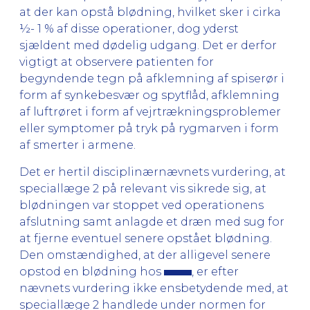
at der kan opstå blødning, hvilket sker i cirka
½- 1 % af disse operationer, dog yderst
sjældent med dødelig udgang. Det er derfor
vigtigt at observere patienten for
begyndende tegn på afklemning af spiserør i
form af synkebesvær og spytflåd, afklemning
af luftrøret i form af vejrtrækningsproblemer
eller symptomer på tryk på rygmarven i form
af smerter i armene.
Det er hertil disciplinærnævnets vurdering, at
speciallæge 2 på relevant vis sikrede sig, at
blødningen var stoppet ved operationens
afslutning samt anlagde et dræn med sug for
at fjerne eventuel senere opstået blødning.
Den omstændighed, at der alligevel senere
opstod en blødning hos
, er efter
nævnets vurdering ikke ensbetydende med, at
speciallæge 2 handlede under normen for