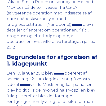
såkaldt Smith Robinson spondylodese med
MC+ bur på de to niveauer fra C5-C7
(stivgørende operation med indsættelse af
bure i båndskiverne fyldt med
knoglesubstitution (Nanobone)).
blev i
detaljer orienteret om operationen, risici,
prognose og efterforløb og om, at
operationen først ville blive foretaget i januar
2012.
Begrundelse for afgørelsen af
1. klagepunkt
Den 10. januar 2012 blev
opereret af
speciallæge 2, som lagde et snit på venstre
side af
s hals. Muskler og kar på halsen
blev holdt til side, hvorved halsrygsøjlen blev
frilagt. Herefter blev der foretaget
røntgengennemlysning for at sikre, at man