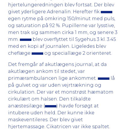
hjertelungeredningen blev fortsat. Der blev
givet yderligere Adrenalin. Herefter fik
egen rytme på omkring 150/minut med puls,
og saturation på 92 %. Pupillerne var lysstive,
men trak sig sammen cirka 1 mm, og senere 3
mm.
blev overflyttet til Sygehus 3 kl. 3.45
med en kopi af journalen. Ligeledes blev
cheflæge
og speciallæge 2 orienteret.
Det fremgår af akutlægens journal, at da
akutlægen ankom til stedet, var
primærambulancen lige ankommet.
lå
på gulvet og var uden vejrtrækning og
cirkulation. Der var et monstrøst hæmatom
cirkulært om halsen. Den tilkaldte
anæstesilæge (
) havde forsøgt at
intubere uden held. Der kunne ikke
maskeventileres. Der blev givet
hjertemassage. Cikatricen var ikke spaltet.