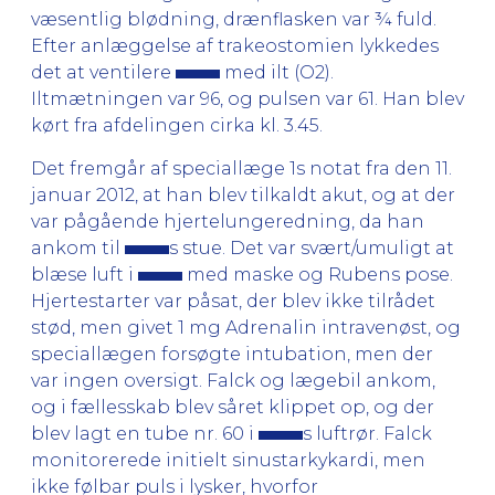
væsentlig blødning, drænflasken var ¾ fuld.
Efter anlæggelse af trakeostomien lykkedes
det at ventilere
med ilt (O2).
Iltmætningen var 96, og pulsen var 61. Han blev
kørt fra afdelingen cirka kl. 3.45.
Det fremgår af speciallæge 1s notat fra den 11.
januar 2012, at han blev tilkaldt akut, og at der
var pågående hjertelungeredning, da han
ankom til
s stue. Det var svært/umuligt at
blæse luft i
med maske og Rubens pose.
Hjertestarter var påsat, der blev ikke tilrådet
stød, men givet 1 mg Adrenalin intravenøst, og
speciallægen forsøgte intubation, men der
var ingen oversigt. Falck og lægebil ankom,
og i fællesskab blev såret klippet op, og der
blev lagt en tube nr. 60 i
s luftrør. Falck
monitorerede initielt sinustarkykardi, men
ikke følbar puls i lysker, hvorfor