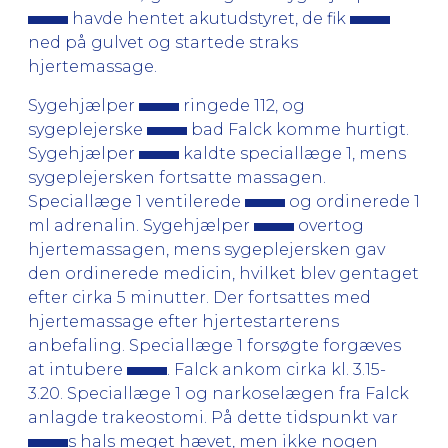
havde hentet akutudstyret, de fik
ned på gulvet og startede straks
hjertemassage.
Sygehjælper
ringede 112, og
sygeplejerske
bad Falck komme hurtigt.
Sygehjælper
kaldte speciallæge 1, mens
sygeplejersken fortsatte massagen.
Speciallæge 1 ventilerede
og ordinerede 1
ml adrenalin. Sygehjælper
overtog
hjertemassagen, mens sygeplejersken gav
den ordinerede medicin, hvilket blev gentaget
efter cirka 5 minutter. Der fortsattes med
hjertemassage efter hjertestarterens
anbefaling. Speciallæge 1 forsøgte forgæves
at intubere
. Falck ankom cirka kl. 3.15-
3.20. Speciallæge 1 og narkoselægen fra Falck
anlagde trakeostomi. På dette tidspunkt var
s hals meget hævet, men ikke nogen