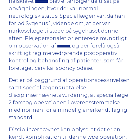
halskrave.
blev efterfølgende tilset på
opvågningen, hvor der var normal
neurologisk status. Speciallægen var, da han
forlod Sygehus 1, vidende om, at der var
narkoselæge tilstede på sygehuset denne
aften. Plejepersonalet orienterede mundtligt
om observation af
, og der forelå også
skriftligt regime vedrørende postoperativ
kontrol og behandling af patienter, som får
foretaget cervikal spondylodese.
Det er på baggrund af operationsbeskrivelsen
samt speciallægens udtalelse
disciplinærnævnets vurdering, at speciallæge
2 foretog operationen i overensstemmelse
med normen for almindelig anerkendt faglig
standard.
Disciplinærnævnet kan oplyse, at det er en
kendt komplikation til denne type operation,