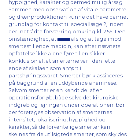
hyppighed, karakter og dermed mulig årsag.
Sammen med observation af vitale parametre
og drænproduktionen kunne det have dannet
grundlag for kontakt til speciallæge 2, inden
der indtrådte forværring omkring kl. 2.55. Den
omstændighed, at
afslog at tage imod
smertestillende medicin, kan efter nævnets
opfattelse ikke alene føre til en sikker
konklusion af, at smerterne var i den lette
ende af skalaen som anført i
partshøringssvaret. Smerter bør klassificeres
på baggrund af en uddybende anamnese.
Selvom smerter er en kendt del af en
operationsforløb, både selve det kirurgiske
indgreb og lejringen under operationen, bør
der foretages observation af smerternes
intensitet, lokalisering, hyppighed og
karakter, så de forventelige smerter kan
skelnes fra de utilsigtede smerter, som skyldes