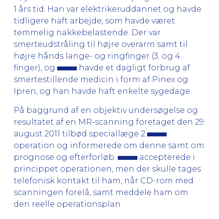
1 års tid. Han var elektrikeruddannet og havde
tidligere haft arbejde, som havde været
temmelig nakkebelastende. Der var
smerteudstråling til højre overarm samt til
højre hånds lange- og ringfinger (3. og 4.
finger), og
havde et dagligt forbrug af
smertestillende medicin i form af Pinex og
Ipren, og han havde haft enkelte sygedage.
På baggrund af en objektiv undersøgelse og
resultatet af en MR-scanning foretaget den 29.
august 2011 tilbød speciallæge 2
operation og informerede om denne samt om
prognose og efterforløb.
accepterede i
princippet operationen, men der skulle tages
telefonisk kontakt til ham, når CD-rom med
scanningen forelå, samt meddele ham om
den reelle operationsplan.