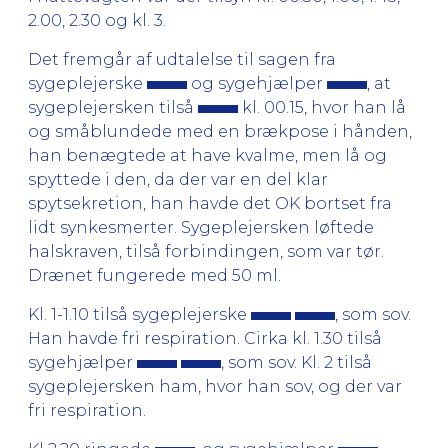
2.00, 2.30 og kl. 3.
Det fremgår af udtalelse til sagen fra
sygeplejerske
og sygehjælper
, at
sygeplejersken tilså
kl. 00.15, hvor han lå
og småblundede med en brækpose i hånden,
han benægtede at have kvalme, men lå og
spyttede i den, da der var en del klar
spytsekretion, han havde det OK bortset fra
lidt synkesmerter. Sygeplejersken løftede
halskraven, tilså forbindingen, som var tør.
Drænet fungerede med 50 ml.
Kl. 1-1.10 tilså sygeplejerske
, som sov.
Han havde fri respiration. Cirka kl. 1.30 tilså
sygehjælper
, som sov. Kl. 2 tilså
sygeplejersken ham, hvor han sov, og der var
fri respiration.