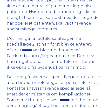
afklare et eventuelt problem, men hvis det
ikke er tilfældet, vil pågældende læge tilse
patienten. Hvis det mod formodning ikke er
muligt at komme i kontakt med den læge, der
har opereret patienten, skal vagthavende
anæstesilæge kontaktes.
Det fremgår af udtalelse til sagen fra
speciallæge 2, at han først blev orienteret,
efter at
var blevet behandlet af
Falckambulance/lægeambulance. Der blev
han ringet op på sin fastnettelefon. Der var
ikke opkald fra Sygehus 1 på hans mobil.
Det fremgår videre af speciallægens udtalelse,
at en hovedforholdsregel for personalet er at
kontakte ansvarshavende speciallæge, så
snart der er mistanke om komplikationer.
Som det vil fremgå, havde
haft hoste, og
der var også gået spytflod i den umiddelbare