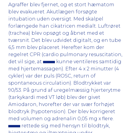
Agraffer blev fjernet, og et stort hæmatom
blev evakueret. Akutlægen forsøgte
intubation uden oversigt. Med skalpel
forlængede han cikatricen medialt. Luftrøret
(trachea) blev opsøgt og åbnet med et
tværsnit. Det blev udvidet digitalt, og en tube
6,5 mm blev placeret. Herefter kom der
regelret CPR (cardio pulmonary resuscitation,
det vil sige, at
kunne ventileres samtidig
med hjertemassagen). Efter 4 x 2 minutter (4
cykler) var der puls (ROSC, return of
spontaneous circulation). Blodtrykket var
90/53. På grund af uregelmæssig hjerterytme
(tarkykardi med VT løb) blev der givet
Amiodaron, hvorefter der var svær forhøjet
blodtryk (hypotension). Der blev korrigeret
med volumen og adrenalin 0,05 mg x flere.
rettede sig med hensyn til blodtryk,
hjerterytme og iltmætning under