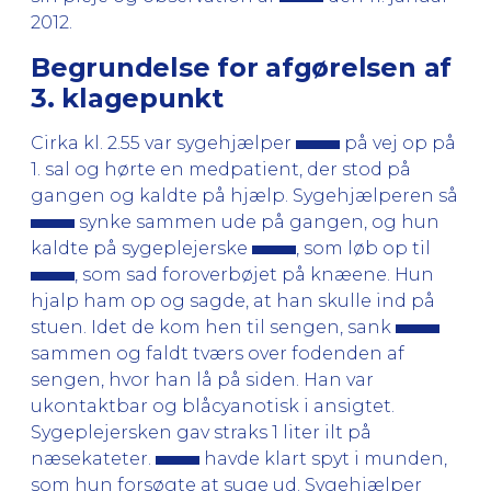
2012.
Begrundelse for afgørelsen af
3. klagepunkt
Cirka kl. 2.55 var sygehjælper
på vej op på
1. sal og hørte en medpatient, der stod på
gangen og kaldte på hjælp. Sygehjælperen så
synke sammen ude på gangen, og hun
kaldte på sygeplejerske
, som løb op til
, som sad foroverbøjet på knæene. Hun
hjalp ham op og sagde, at han skulle ind på
stuen. Idet de kom hen til sengen, sank
sammen og faldt tværs over fodenden af
sengen, hvor han lå på siden. Han var
ukontaktbar og blåcyanotisk i ansigtet.
Sygeplejersken gav straks 1 liter ilt på
næsekateter.
havde klart spyt i munden,
som hun forsøgte at suge ud. Sygehjælper