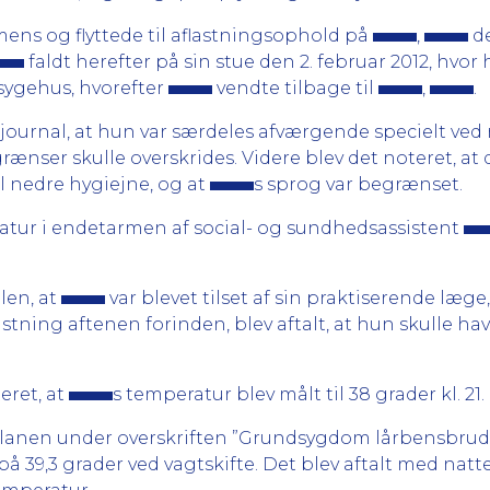
ens og flyttede til aflastningsophold på
,
de
faldt herefter på sin stue den 2. februar 2012, hvor
sygehus, hvorefter
vendte tilbage til
,
.
 journal, at hun var særdeles afværgende specielt ved
grænser skulle overskrides. Videre blev det noteret, at
 nedre hygiejne, og at
s sprog var begrænset.
atur i endetarmen af social- og sundhedsassistent
len, at
var blevet tilset af sin praktiserende læge
tning aftenen forinden, blev aftalt, at hun skulle h
eret, at
s temperatur blev målt til 38 grader kl. 21.
eplanen under overskriften ”Grundsygdom lårbensbrud-c
 på 39,3 grader ved vagtskifte. Det blev aftalt med natt