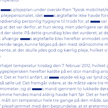
emperatur.
i
s plejeplan under overskriften ”fysisk mobilitet/
 plejepersonalet, idet
s ægtefælle ikke havde fors
ødvendig personlig hygiejne til trods for, at
var
at det var derfor, at hun skreg, men yderligere var de
vad der skete. På dette grundlag blev det vurderet, at d
t afværge.
s ægtefælle blev herefter anmodet om
erende læge, kunne følges på den mest skånsomme må
nte, at der skulle ydes god og kærlig pleje, hvilket v
.
rhøjet temperatur tirsdag den 7. februar 2012, hvilket
 sygeplejersken herefter kaldte på en stor mandlig an
. Det er hertil anført, at
vejede 46 kg, var tynd og
å sølle ud. Det fremgår videre, at de måtte være tre m
mometer, og at
s mand igennem to lukkede dør
stemme hendes mand aldrig havde hørt før. Det er herti
k målt sin temperatur hele tre gange på den måde, s
t af plejehjemmet med den begrundelse, at et øretermom