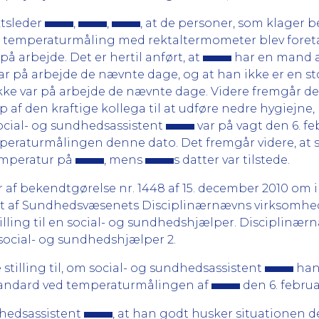
ktsleder
,
,
, at de personer, som klager be
ste temperaturmåling med rektaltermometer blev foreta
å arbejde. Det er hertil anført, at
har en mand a
r på arbejde de nævnte dage, og at han ikke er en st
kke var på arbejde de nævnte dage. Videre fremgår det
 af den kraftige kollega til at udføre nedre hygiejne,
social- og sundhedsassistent
var på vagt den 6. fe
peraturmålingen denne dato. Det fremgår videre, at 
temperatur på
, mens
s datter var tilstede.
r af bekendtgørelse nr. 1448 af 15. december 2010 om
t af Sundhedsvæsenets Disciplinærnævns virksomhed, 
ling til en social- og sundhedshjælper. Disciplinær
 social- og sundhedshjælper 2.
tilling til, om social- og sundhedsassistent
han
tandard ved temperaturmålingen af
den 6. februa
dhedsassistent
, at han godt husker situationen d