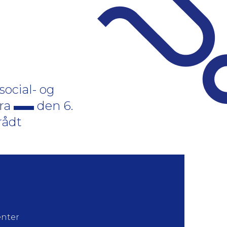
ocial- og
fra
den 6.
rådt
enter