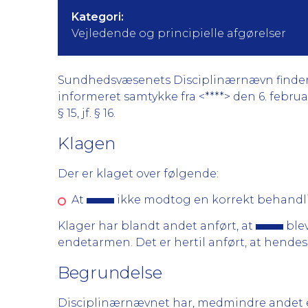
Kategori:
Vejledende og principielle afgørelser
Sundhedsvæsenets Disciplinærnævn finder gr
informeret samtykke fra <****> den 6. februa
§ 15, jf. § 16.
Klagen
Der er klaget over følgende:
At
ikke modtog en korrekt behand
Klager har blandt andet anført, at
blev
endetarmen. Det er hertil anført, at hende
Begrundelse
Disciplinærnævnet har, medmindre andet er