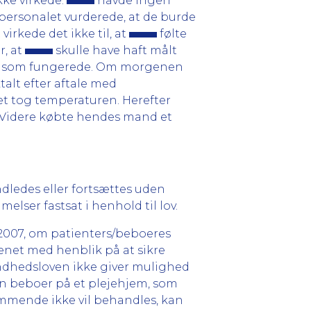
ke virkede.
havde ingen
jepersonalet vurderede, at de burde
irkede det ikke til, at
følte
r, at
skulle have haft målt
ter som fungerede. Om morgenen
talt efter aftale med
et tog temperaturen. Herefter
 Videre købte hendes mand et
dledes eller fortsættes uden
ser fastsat i henhold til lov.
 2007, om patienters/beboeres
senet med henblik på at sikre
undhedsloven ikke giver mulighed
en beboer på et plejehjem, som
dkommende ikke vil behandles, kan