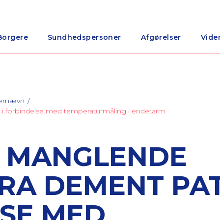
Borgere
Sundhedspersoner
Afgørelser
Vide
nærnævn
 i forbindelse med temperaturmåling i endetarm
R MANGLENDE
RA DEMENT PA
LSE MED