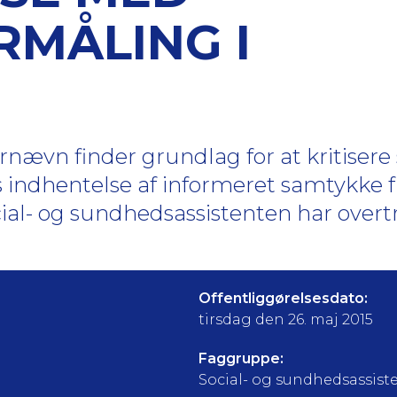
MÅLING I
vn finder grundlag for at kritisere s
 indhentelse af informeret samtykke 
cial- og sundhedsassistenten har overt
Offentliggørelsesdato:
tirsdag den 26. maj 2015
Faggruppe:
Social- og sundhedsassist