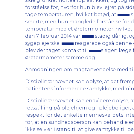
side grundet hoftealloplastikken, og tog h
forståelse for, hvorfor hun blev lejret på 
tage temperaturen, hvilket betød, at
s
smerte, men hun manglede forståelse for d
temperatur med et øretermometer, hvilket
den 7. februar 2014 var
stadig dårlig, o
sygeplejerske.
reagerede også denne g
blev der taget kontakt til
s egen læge f
øretermometer samme dag.
Anmodningen om magtanvendelse med tilb
Disciplinærnævnet kan oplyse, at det fremg
patientens informerede samtykke, medmindre
Disciplinærnævnet kan endvidere oplyse, at
retsstilling på plejehjem og i plejebolige
respekt for det enkelte menneske, dets int
for, at en sundhedsperson kan behandle en
ikke selv er i stand til at give samtykke ti