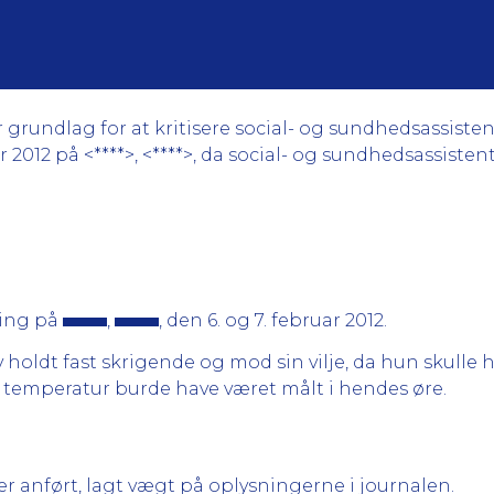
undlag for at kritisere social- og sundhedsassistent
r 2012 på <****>, <****>, da social- og sundhedsassist
ling på
,
, den 6. og 7. februar 2012.
 holdt fast skrigende og mod sin vilje, da hun skulle 
s temperatur burde have været målt i hendes øre.
 anført, lagt vægt på oplysningerne i journalen.