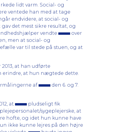
rkede lidt varm. Social- og
idere ventede han med at tage
mgår endvidere, at social- og
av det mest sikre resultat, og
 sundhedshjælper vendte
over
, men at social- og
efælle var til stede på stuen, og at
 2013, at han udførte
an erindre, at hun nægtede dette.
urmålingerne af
den 6. og 7.
012, at
pludseligt fik
 plejepersonalet/sygeplejerske, at
jre hofte, og idet hun kunne have
hun ikke kunne lejres på den højre