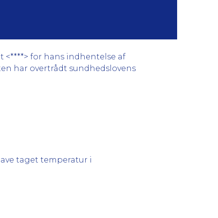
 <****> for hans indhentelse af
enten har overtrådt sundhedslovens
have taget temperatur i