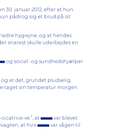
n 30. januar 2012, efter at hun
 hun pådrog sig et brud på sit
 nedre hygiejne, og at hendes
 der snarest skulle udarbejdes en
og social- og sundhedshjælper
, og at det, grundet pludselig
ave taget sin temperatur morgen
icatrice-ve.”, at
var blevet
evagten, at hvis
var vågen til