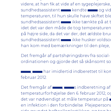
videre, at han fik at vide af en sygeplejers
sundhedsassistent
kendte
og vid
temperaturen, til hun skulle have skiftet ble
sundhedsassistent
ikke tænkte på at 
idet det var den måde de tog temperaturen
på højre side, da det var der, det ældste bru
sundhedsassistent
ikke husker voldso
han kom med bemærkninger til den pleje, 
Det fremgår af partshøringsbrev fra social
ordinationen og gjorde det så skånsomt s
,
har imidlertid indberettet til 
februar 2012.
Det fremgår af
,
s indberetning a
temperaturforhøjelse den 6. februar 2012, og
det var nødvendigt at måle temperatur på
en infektion i den forbindelse. Plejeperson