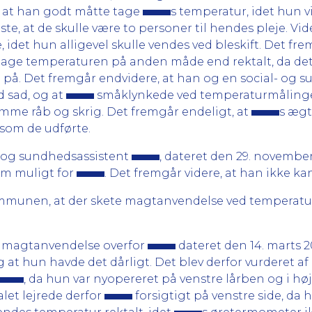
ke, at han godt måtte tage
s temperatur, idet hun vi
ste, at de skulle være to personer til hendes pleje. V
, idet hun alligevel skulle vendes ved bleskift. Det fre
tage temperaturen på anden måde end rektalt, da det g
 på. Det fremgår endvidere, at han og en social- og
d sad, og at
småklynkede ved temperaturmålingen
mme råb og skrig. Det fremgår endeligt, at
s ægt
som de udførte.
- og sundhedsassistent
, dateret den 29. november
om muligt for
. Det fremgår videre, at han ikke k
kommunen, at der skete magtanvendelse ved temperat
f magtanvendelse overfor
dateret den 14. marts 2
 at hun havde det dårligt. Det blev derfor vurderet af
, da hun var nyopereret på venstre lårben og i hø
alet lejrede derfor
forsigtigt på venstre side, da 