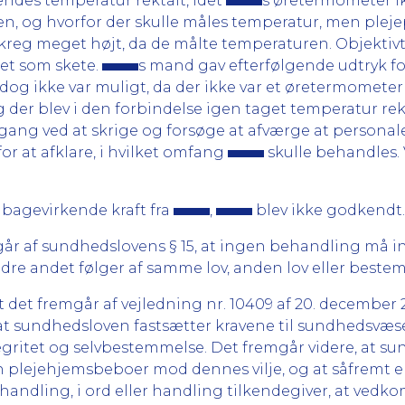
endes temperatur rektalt, idet
s øretermometer ik
siden, og hvorfor der skulle måles temperatur, men ple
kreg meget højt, da de målte temperaturen. Objektivt v
et som skete.
s mand gav efterfølgende udtryk fo
 dog ikke var muligt, da der ikke var et øretermome
g der blev i den forbindelse igen taget temperatur rek
ang ved at skrige og forsøge at afværge at personal
or at afklare, i hvilket omfang
skulle behandles.
agevirkende kraft fra
,
blev ikke godkendt.
år af sundhedslovens § 15, at ingen behandling må in
 andet følger af samme lov, anden lov eller bestemmel
 det fremgår af vejledning nr. 10409 af 20. december
r, at sundhedsloven fastsætter kravene til sundhedsvæ
egritet og selvbestemmelse. Det fremgår videre, at s
 plejehjemsbeboer mod dennes vilje, og at såfremt 
l behandling, i ord eller handling tilkendegiver, at ve