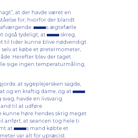
magt”, at der havde været en
tåelse for, hvorfor der blandt
 afværgende.
s ægtefælle
t også tydeligt, at
skreg,
et til tider kunne blive nødvendigt
 selv at købe et øretermometer,
de. Herefter blev der taget
ille sige ingen temperaturmåling,
 gjorde, at sygeplejersken sagde,
sat og en kraftig dame, og at
 svag, havde en livsvarig
and til at udføre
e kunne høre hendes skrig meget
l anført, at seancen tog hele ti
amt at
s mand købte et
eter var alt for upræcist.