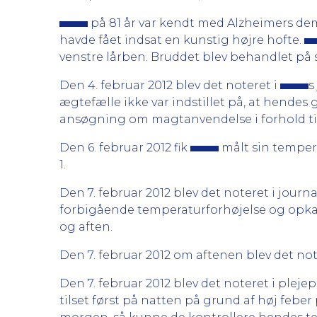
på 81 år var kendt med Alzheimers dem
havde fået indsat en kunstig højre hofte.
venstre lårben. Bruddet blev behandlet på 
Den 4. februar 2012 blev det noteret i
s
ægtefælle ikke var indstillet på, at hendes 
ansøgning om magtanvendelse i forhold til
Den 6. februar 2012 fik
målt sin temper
1.
Den 7. februar 2012 blev det noteret i journa
forbigående temperaturforhøjelse og opkas
og aften.
Den 7. februar 2012 om aftenen blev det not
Den 7. februar 2012 blev det noteret i plej
tilset først på natten på grund af høj feber