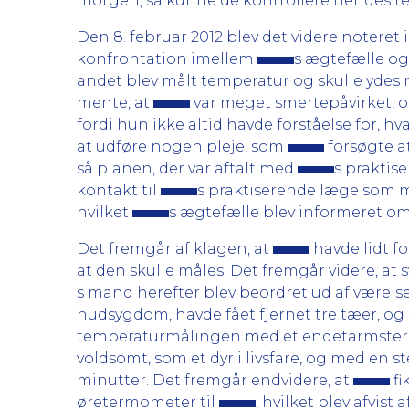
morgen, så kunne de kontrollere hendes t
Den 8. februar 2012 blev det videre noteret 
konfrontation imellem
s ægtefælle og
andet blev målt temperatur og skulle ydes n
mente, at
var meget smertepåvirket, og 
fordi hun ikke altid havde forståelse for, h
at udføre nogen pleje, som
forsøgte a
så planen, der var aftalt med
s praktis
kontakt til
s praktiserende læge som me
hvilket
s ægtefælle blev informeret om
Det fremgår af klagen, at
havde lidt fo
at den skulle måles. Det fremgår videre, at
s mand herefter blev beordret ud af værelset
hudsygdom, havde fået fjernet tre tæer, og s
temperaturmålingen med et endetarmster
voldsomt, som et dyr i livsfare, og med en 
minutter. Det fremgår endvidere, at
fi
øretermometer til
, hvilket blev afvis