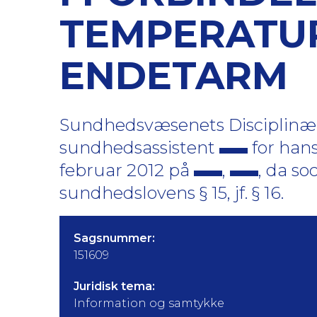
TEMPERATUR
ENDETARM
Sundhedsvæsenets Disciplinærnæ
sundhedsassistent
for hans
februar 2012 på
,
, da so
sundhedslovens § 15, jf. § 16.
Sagsnummer:
151609
Juridisk tema:
Information og samtykke