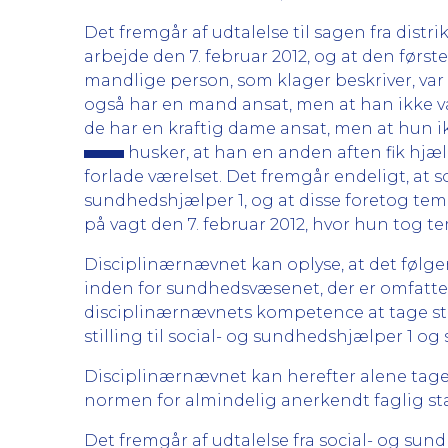
Det fremgår af udtalelse til sagen fra distri
arbejde den 7. februar 2012, og at den før
mandlige person, som klager beskriver, var p
også har en mand ansat, men at han ikke va
de har en kraftig dame ansat, men at hun i
husker, at han en anden aften fik hjælp
forlade værelset. Det fremgår endeligt, at 
sundhedshjælper 1, og at disse foretog tem
på vagt den 7. februar 2012, hvor hun tog 
Disciplinærnævnet kan oplyse, at det følge
inden for sundhedsvæsenet, der er omfatte
disciplinærnævnets kompetence at tage stil
stilling til social- og sundhedshjælper 1 og
Disciplinærnævnet kan herefter alene tage s
normen for almindelig anerkendt faglig s
Det fremgår af udtalelse fra social- og sun