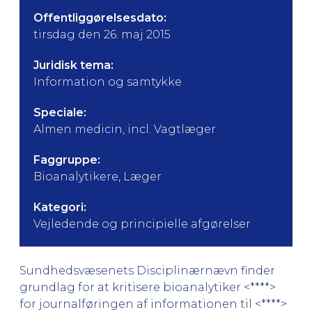
Offentliggørelsesdato:
tirsdag den 26. maj 2015
Juridisk tema:
Information og samtykke
Speciale:
Almen medicin, incl. Vagtlæger
Faggruppe:
Bioanalytikere, Læger
Kategori:
Vejledende og principielle afgørelser
Sundhedsvæsenets Disciplinærnævn finder
grundlag for at kritisere bioanalytiker <****>
for journalføringen af informationen til <****>