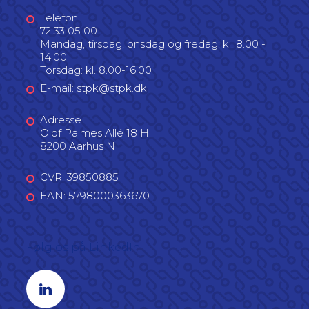
Telefon
72 33 05 00
Mandag, tirsdag, onsdag og fredag: kl. 8.00 -
14.00
Torsdag: kl. 8.00-16.00
E-mail: stpk@stpk.dk
Adresse
Olof Palmes Allé 18 H
8200 Aarhus N
CVR: 39850885
EAN: 5798000363670
Følg os på LinkedIn
Linkedin profil