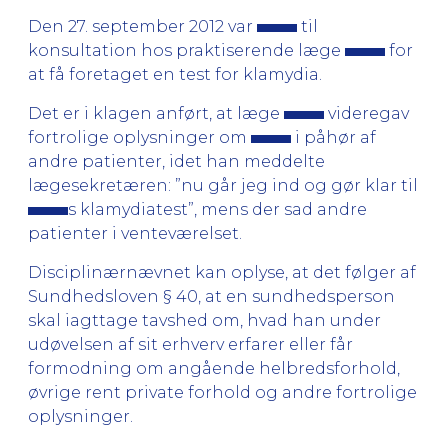
Den 27. september 2012 var
til
konsultation hos praktiserende læge
for
at få foretaget en test for klamydia.
Det er i klagen anført, at læge
videregav
fortrolige oplysninger om
i påhør af
andre patienter, idet han meddelte
lægesekretæren: ”nu går jeg ind og gør klar til
s klamydiatest”, mens der sad andre
patienter i venteværelset.
Disciplinærnævnet kan oplyse, at det følger af
Sundhedsloven § 40, at en sundhedsperson
skal iagttage tavshed om, hvad han under
udøvelsen af sit erhverv erfarer eller får
formodning om angående helbredsforhold,
øvrige rent private forhold og andre fortrolige
oplysninger.