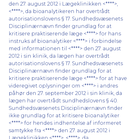
den 27. august 2012 i Lægeklinikken <****>,
<****>, da bioanalytikeren har overtrådt
autorisationslovens § 17. Sundhedsvæsenets
Disciplinærnævn finder grundlag for at
kritisere praktiserende læge <****> for hans
instruks af bioanalytiker <****> i forbindelse
med informationen til <****> den 27. august
2012 i sin klinik, da lægen har overtrådt
autorisationslovens § 17. Sundhedsvæsenets
Disciplinærnævn finder grundlag for at
kritisere praktiserende læge <****> for at have
videregivet oplysninger om <****> i andres
påhør den 27. september 2012 i sin klinik, da
lægen har overtrådt sundhedslovens § 40.
Sundhedsvæsenets Disciplinærnævn finder
ikke grundlag for at kritisere bioanalytiker
<****> for hendes indhentelse af informeret
samtykke fra <****> den 27. august 2012 i
Lægeklinikken <****>, <****>, da