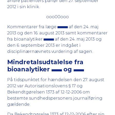
andre patienters påhør den 27. september
2012 i sin klinik.
ooo00ooo
Kommentarer fra læge
af den 24. maj
2013 og den 16. august 2013 samt kommentarer
fra bioanalytiker
af den 24. maj 2013 og
den 6. september 2013 er indgået i
disciplinærnævnets vurdering af sagen.
Mindretalsudtalelse fra
bioanalytiker
og
På tidspunktet for hændelsen den 27. august
2012 var Autorisationslovens § 17 og
Bekendtgørelsen 1373 af 12-12-2006 om
bestemte sundhedspersoners journalføring
gældende.
Da Bekendtgørelse 1373 af 12-12-2006 efter sin