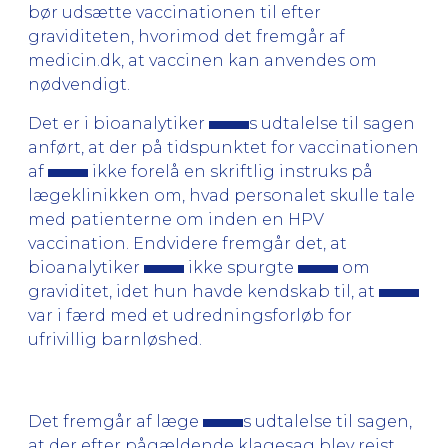
bør udsætte vaccinationen til efter
graviditeten, hvorimod det fremgår af
medicin.dk, at vaccinen kan anvendes om
nødvendigt.
Det er i bioanalytiker
s udtalelse til sagen
anført, at der på tidspunktet for vaccinationen
af
ikke forelå en skriftlig instruks på
lægeklinikken om, hvad personalet skulle tale
med patienterne om inden en HPV
vaccination. Endvidere fremgår det, at
bioanalytiker
ikke spurgte
om
graviditet, idet hun havde kendskab til, at
var i færd med et udredningsforløb for
ufrivillig barnløshed.
Det fremgår af læge
s udtalelse til sagen,
at der efter pågældende klagesag blev rejst,